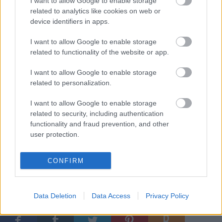
I want to allow Google to enable storage
egymás után, kivéve Lengyelországot,
related to analytics like cookies on web or
amelyet 2011. július 1-jén köszöntünk abból
device identifiers in apps.
az alkalomból, hogy ezen a napon veszi át
I want to allow Google to enable storage
Magyarországtól az EU-elnökséget.
related to functionality of the website or app.
I want to allow Google to enable storage
related to personalization.
I want to allow Google to enable storage
Címkék:
barcelona
európai unió
portugália
szonett
lisszabon
related to security, including authentication
városkép
16. század
rézmetszet
tótfalusi istván
civitates
functionality and fraud prevention, and other
orbis terrarum
theatrum orbis terrarum
17. század
európa
user protection.
színpadán oszk
luis de camoes
CONFIRM
Data Deletion
Data Access
Privacy Policy