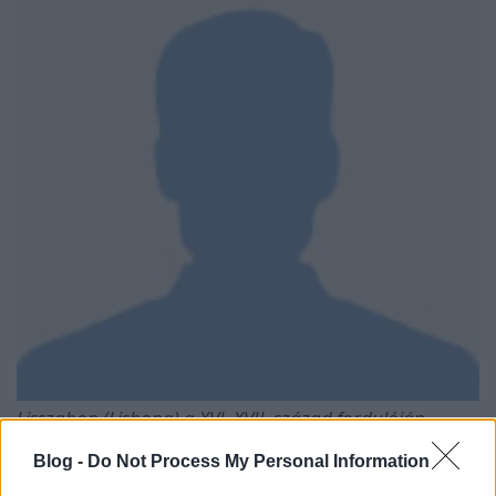
Lisszabon (Lisbona) a XVI–XVII. század fordulóján
(Civitates Orbis Terrarum)
Blog -
Do Not Process My Personal Information
Luis de CAMÕES (1524?-1580)