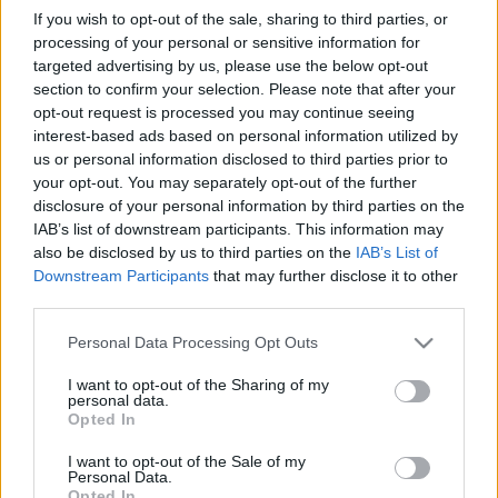
Szonett
If you wish to opt-out of the sale, sharing to third parties, or
processing of your personal or sensitive information for
Fordította: Tótfalusi István
targeted advertising by us, please use the below opt-out
section to confirm your selection. Please note that after your
Változik korunk, változik a szándok,
opt-out request is processed you may continue seeing
interest-based ads based on personal information utilized by
változik létünk, változnak a lények;
us or personal information disclosed to third parties prior to
világunkban a változás a lényeg,
your opt-out. You may separately opt-out of the further
mely alakjára mindig új ruhát dob.
disclosure of your personal information by third parties on the
Amerre nézek, újdonságra látok,
IAB’s list of downstream participants. This information may
mely mindig cáfolója reménynek:
also be disclosed by us to third parties on the
IAB’s List of
rosszból csupán fájó emléke él meg,
Downstream Participants
that may further disclose it to other
jóból, ha részünk benne volt, a vágy csak.
third parties.
Tavasz vet majd a rétre tarka köntöst,
mely állt előbb hideg hótól takartan,
Please note that this website/app uses one or more Google
Personal Data Processing Opt Outs
s bennem az édes dal elfúl a könny közt.
services and may gather and store information including but
Ott künn a változásból majd kipattan
not limited to your visit or usage behaviour. You may click to
I want to opt-out of the Sharing of my
personal data.
naponta újabb változás, uj élet –
grant or deny consent to Google and its third-party tags to
Opted In
csak az én bánatom változhatatlan.
use your data for below specified purposes in below Google
consent section.
I want to opt-out of the Sale of my
Personal Data.
Opted In