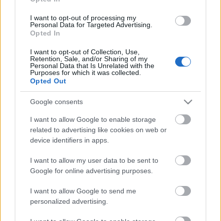
I want to opt-out of processing my
Personal Data for Targeted Advertising.
2011. június 5-től 2011. július 1-jéig
az
Opted In
Országos Széchényi Könyvtár két kincséből,
I want to opt-out of Collection, Use,
a Civitates Orbis Terrarum és a Theatrum
Retention, Sale, and/or Sharing of my
Personal Data that Is Unrelated with the
Orbis Terrarum rövid címeiken emlegetett
Purposes for which it was collected.
16–17. századi nyomtatványokból közlünk
Opted Out
városképeket és térképrészleteket.
Minden
Google consents
nap egy-egy városról vagy országról
készített metszet idézi fel az Unió jelenlegi
I want to allow Google to enable storage
related to advertising like cookies on web or
27 tagállamának egyikét. A színezett
device identifiers in apps.
rajzokhoz az adott ország lírájából
válogatva – egy-két kivételtől eltekintve –
I want to allow my user data to be sent to
Google for online advertising purposes.
16–17. századi verseket, versrészleteket
illetve népköltéseket társítottunk. Az egyes
I want to allow Google to send me
országok a csatlakozás ideje szerint, azon
personalized advertising.
belül pedig betűrendben következnek