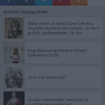
Ajánlott bejegyzések:
Réthy István, az Ajtósi Dürer Céh és a
Kisgrafika Barátok Köre titkára – Ex libris
gyűjtők, gyűjtemények. 74. rész
Kisgrafikai seregszemle a Hatvani
Galériában (2026)
„Et hi tres unum sunt”
„Ex qua mansuetudo, integritas, et
sanctitas morum eluceat”