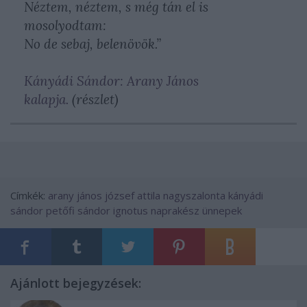
Néztem, néztem, s még tán el is
mosolyodtam:
No de sebaj, belenövök.
”
Kányádi Sándor: Arany János
kalapja.
(részlet)
Címkék:
arany jános
józsef attila
nagyszalonta
kányádi
sándor
petőfi sándor
ignotus
naprakész ünnepek
Ajánlott bejegyzések: