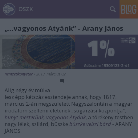
OSZK
„...vagyonos Atyánk” - Arany János
nemzetikonyvtar
•
2013. március 02.
Alig négy év múlva
lesz épp kétszáz esztendeje annak, hogy 1817.
március 2-án megszületett Nagyszalontán a magyar
irodalom szellemi életének „sugárzási központja”,
hunyt mesterünk
,
vagyonos Atyánk
, a törékeny testben
nagy lélek, szilárd, büszke
büszke velszi bárd
- ARANY
JÁNOS.