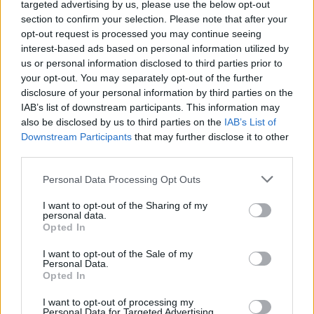
ítéletre úgy tudná költészetét ügyre venni,
targeted advertising by us, please use the below opt-out
mint tudja avatott idegen az idegenét, mint
section to confirm your selection. Please note that after your
opt-out request is processed you may continue seeing
tud műveltebb fehér ember nézni olasz
interest-based ads based on personal information utilized by
képet, hallgatni német zenét, ha nem is érzi
us or personal information disclosed to third parties prior to
közben ugyanazt és mindazt, mit az olasz,
your opt-out. You may separately opt-out of the further
mit a német ember.
”
disclosure of your personal information by third parties on the
IAB’s list of downstream participants. This information may
also be disclosed by us to third parties on the
IAB’s List of
Ignotus: Arany. 1817–1917. március 2
. A teljes
Downstream Participants
that may further disclose it to other
szöveg a digitális Nyugatban a Magyar
third parties.
Elektronikus Könyvtár oldalán.
Please note that this website/app uses one or more Google
Personal Data Processing Opt Outs
services and may gather and store information including but
not limited to your visit or usage behaviour. You may click to
I want to opt-out of the Sharing of my
personal data.
Üdvözlet Nagyszalontáról. Toldi Miklós tér az artézi
grant or deny consent to Google and its third-party tags to
Opted In
kúttal (képes levelezőlap, 1909, Országos Széchényi
use your data for below specified purposes in below Google
Könyvtár, Plakát- és Kisnyomtatványtár) a
consent section.
Digitális
I want to opt-out of the Sale of my
Personal Data.
Képkönyvtár
oldalán.
Opted In
I want to opt-out of processing my
Personal Data for Targeted Advertising.