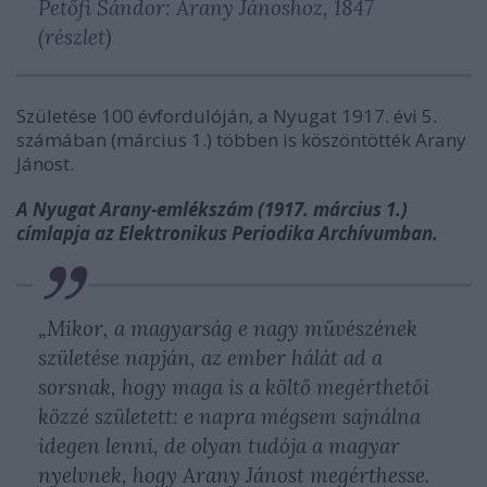
Petőfi Sándor: Arany Jánoshoz, 1847
(részlet)
Születése 100 évfordulóján, a Nyugat 1917. évi 5.
számában (március 1.) többen is köszöntötték Arany
Jánost.
A Nyugat Arany-emlékszám (1917. március 1.)
címlapja az Elektronikus Periodika Archívumban.
„
Mikor, a magyarság e nagy művészének
születése napján, az ember hálát ad a
sorsnak, hogy maga is a költő megérthetői
közzé született: e napra mégsem sajnálna
idegen lenni, de olyan tudója a magyar
nyelvnek, hogy Arany Jánost megérthesse.