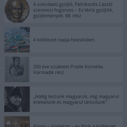
A sokoldalú gyűjtő, Petrikovits László
szerencsi fogorvos – Ex libris gyűjtők,
gyűjtemények. 68. rész
A költészet napja hóesésben
200 éve született Prielle Kornélia.
Harmadik rész
„Addig leszünk magyarok, míg magyarul
énekelünk és magyarul táncolunk”
Könyv – irodalom – ex libris a költészet