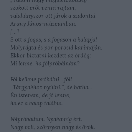
szokott erőt venni rajtam,
valahányszor ott járok a szalontai
Arany János-múzeumban.
[…]
S ott a fogas, s a fogason a kalapja!
Molyrágta és por porosul karimáján.
Ekkor biztatni kezdett az ördög:
Mi lenne, ha fölpróbálnám?
Föl kellene próbálni... föl!
„Tárgyakhoz nyúlni!”, de hátha...
Én istenem, de jó lenne,
ha ez a kalap találna.
Fölpróbáltam. Nyakamig ért.
Nagy volt, szörnyen nagy és örök.