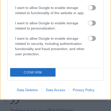
De Lajost szerettem... most is szeretem még;
Hozzá vonz a lelkem... Mi haszna? mi
I want to allow Google to enable storage
related to functionality of the website or app.
haszna?
Bújj el öreg: halj meg; ne nyisd szád
I want to allow Google to enable storage
panaszra.”
related to personalization.
I want to allow Google to enable storage
Arany János Toldi estéje, Negyedik ének
related to security, including authentication
(részlet)
a Magyar Elektronikus Könyvtár
functionality and fraud prevention, and other
oldalain.
user protection.
Nagyszalonta. Csonka-torony. Arany János
CONFIRM
emlékszobák (képes levelezőlap, 1909, Országos
Széchényi Könyvtár, Plakát- és Kisnyomtatványtár )
a
Digitális Képkönyvtár
oldalán.
Data Deletion
Data Access
Privacy Policy
„
Valami nagy megilletődöttség