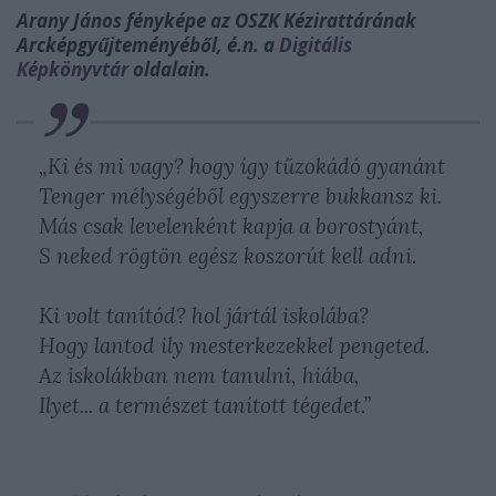
Arany János fényképe az OSZK Kézirattárának
Arcképgyűjteményéből, é.n. a
Digitális
Képkönyvtár
oldalain.
„
Ki és mi vagy? hogy így tűzokádó gyanánt
Tenger mélységéből egyszerre bukkansz ki.
Más csak levelenként kapja a borostyánt,
S neked rögtön egész koszorút kell adni.
Ki volt tanítód? hol jártál iskolába?
Hogy lantod ily mesterkezekkel pengeted.
Az iskolákban nem tanulni, hiába,
Ilyet... a természet tanított tégedet.
”