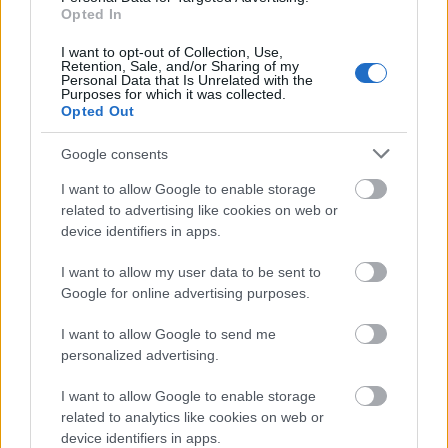
Opted In
„Mit vétettem azzal, hogy kikeltem bátran
És korcs udvaráért a királyt dorgáltam -
I want to opt-out of Collection, Use,
Retention, Sale, and/or Sharing of my
Melyben már alig van egy jó magyar bajnok,
Personal Data that Is Unrelated with the
Purposes for which it was collected.
Csak holmi lyányképű, ugrándozó majmok?
Opted Out
Fájt, hogy a magyarból olasz bábot csinál,
És szemébe mondtam: ez nem szabad,
Google consents
király!
I want to allow Google to enable storage
Ha megromlik a nép régi jó erkölcse:
related to advertising like cookies on web or
device identifiers in apps.
Mit ér a világnak csillogó kenőcse?
I want to allow my user data to be sent to
Nem vénség az, ami engem sírba teszen,
Google for online advertising purposes.
Régi kardját, íme, most is birja kezem,
I want to allow Google to send me
Fájdalmim, ha vannak, nagynéha
personalized advertising.
gyötörnek:
Óh, ez a penészes tunyaság, ez öl meg!
I want to allow Google to enable storage
related to analytics like cookies on web or
Nem áhítom én a nagy király kegyelmét -
device identifiers in apps.