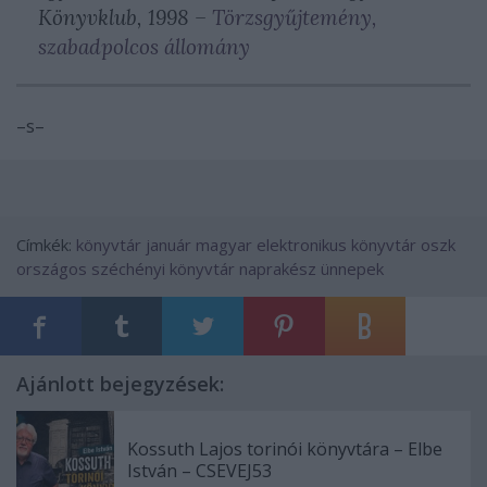
Könyvklub, 1998 –
Törzsgyűjtemény,
szabadpolcos állomány
–s–
Címkék:
könyvtár
január
magyar elektronikus könyvtár
oszk
országos széchényi könyvtár
naprakész ünnepek
Ajánlott bejegyzések:
Kossuth Lajos torinói könyvtára – Elbe
István – CSEVEJ53