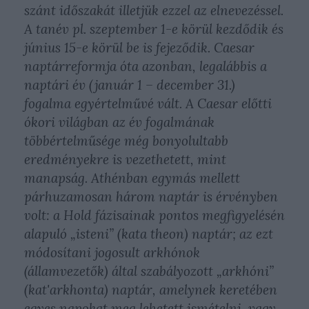
szánt időszakát illetjük ezzel az elnevezéssel.
A tanév pl. szeptember 1-e körül kezdődik és
június 15-e körül be is fejeződik. Caesar
naptárreformja óta azonban, legalábbis a
naptári év (január 1 – december 31.)
fogalma egyértelművé vált. A Caesar előtti
ókori világban az év fogalmának
többértelműsége még bonyolultabb
eredményekre is vezethetett, mint
manapság. Athénban egymás mellett
párhuzamosan három naptár is érvényben
volt: a Hold fázisainak pontos megfigyelésén
alapuló „isteni” (kata theon) naptár; az ezt
módosítani jogosult arkhónok
(államvezetők) által szabályozott „arkhóni”
(kat'arkhonta) naptár, amelynek keretében
egyes napokat meg lehetett ismételni, vagy