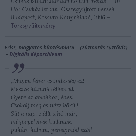
Csukás István: Januári hó hull, részlet – In:
Uő.: Csukás István, Összegyűjtött versek,
Budapest, Kossuth Könyvkiadó, 1996 –
Törzsgyűjtemény
Friss, magyaros hímzésminta... (zúzmarás tűztövis)
–
Digitális Képarchívum
„Milyen fehér csöndesség ez!
Messze házunk télben ül.
Gyere az ablakhoz, édes!
Csókolj meg és nézz körül!
Süt a nap, elállt a hó már,
mégis pelyhek hullanak:
puhán, halkan, pehelymód száll