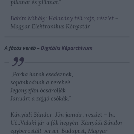
pillanat és pillanat.”
Babits Mihály: Halavány téli rajz, részlet
–
Magyar Elektronikus Könyvtár
A fázós veréb –
Digitális Képarchívum
„Porka havak esedeznek,
sopánkodnak a verebek.
Jegenyefán ócsárolják
Januárt a zajgó csókák.”
Kányádi Sándor: Jön január, részlet – In:
Uő.:Valaki jár a fák hegyén. Kányádi Sándor
egyberostált versei, Budapest, Magyar