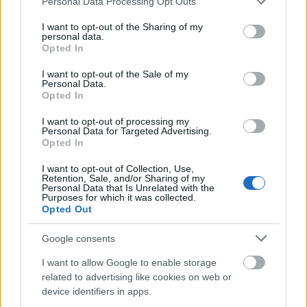
Personal Data Processing Opt Outs
Jelenkor, 2000 – Magyar Elektronikus
services and may gather and store information including but
Könyvtár
not limited to your visit or usage behaviour. You may click to
I want to opt-out of the Sharing of my
personal data.
grant or deny consent to Google and its third-party tags to
Opted In
use your data for below specified purposes in below Google
consent section.
Január a tél mélye, az év végi ünnepek utáni csönd
I want to opt-out of the Sale of my
Personal Data.
ideje, az összegzés utáni újrakezdés hónapja is.
Opted In
I want to opt-out of processing my
Personal Data for Targeted Advertising.
Opted In
„Egyhangú könyvlapok unalmas szövegek
lapozni sincs kedvem ebben a januárban
I want to opt-out of Collection, Use,
Retention, Sale, and/or Sharing of my
Personal Data that Is Unrelated with the
Purposes for which it was collected.
A karácsonyi nagy kalandok izgató
Opted Out
lázaiból kivált nehéz így folytatódni.”
Google consents
Csorba Győző: Tél hava, részlet – In: Uő.:
I want to allow Google to enable storage
Csorba Győző: Összegyűjtött versek,
related to advertising like cookies on web or
device identifiers in apps.
Budapest, Magvető Könyvkiadó, 1978 –