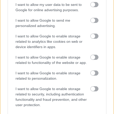
Törzsgyűjtemény, szabadpolcos állomány
I want to allow my user data to be sent to
Google for online advertising purposes.
I want to allow Google to send me
Havas út –
Digitális Képarchívum
personalized advertising.
I want to allow Google to enable storage
related to analytics like cookies on web or
„A harangok elhallgattak, az ünneplők a
device identifiers in apps.
nagy csöndben az ablakhoz álltak, nézték a
havas éjszakát, a múló időre gondoltak, a
I want to allow Google to enable storage
related to functionality of the website or app.
halottakra, az életre.
Mit is akarok még az élettől? – gondoltam,
I want to allow Google to enable storage
pezsgőspohárral kezemben. – Élni
related to personalization.
végtelenül, mint egy sejt, melynek egyetlen
I want to allow Google to enable storage
értelme és becsvágya a korlátlan létezés?
related to security, including authentication
Nem akarok már végtelenül élni. Mindent
functionality and fraud prevention, and other
megkóstoltam, ízleltem a halált és az
user protection.
örömet. Most már az élet értelmét akarom.