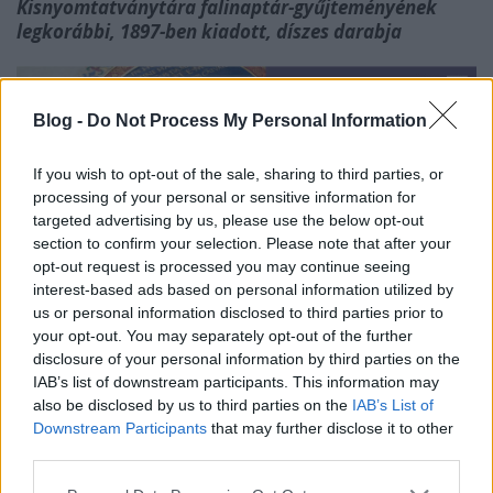
Kisnyomtatványtára falinaptár-gyűjteményének
legkorábbi, 1897-ben kiadott, díszes darabja
Blog -
Do Not Process My Personal Information
If you wish to opt-out of the sale, sharing to third parties, or
processing of your personal or sensitive information for
targeted advertising by us, please use the below opt-out
section to confirm your selection. Please note that after your
Folyjon ez esztendő kívánt békességben,
opt-out request is processed you may continue seeing
interest-based ads based on personal information utilized by
Kívánom, boldogul múljon, menjen végben.
us or personal information disclosed to third parties prior to
Maradjon meg édes hazánk csendességben,
your opt-out. You may separately opt-out of the further
Mindenekre áldás szálljon nagy bőségben.
disclosure of your personal information by third parties on the
IAB’s list of downstream participants. This information may
also be disclosed by us to third parties on the
IAB’s List of
Boldogasszony hava, Kalendáriumi
Downstream Participants
that may further disclose it to other
versezet, 1774
– In: A megszentelt ország,
third parties.
összeállította Lukácsy Sándor, Pécs,
Please note that this website/app uses one or more Google