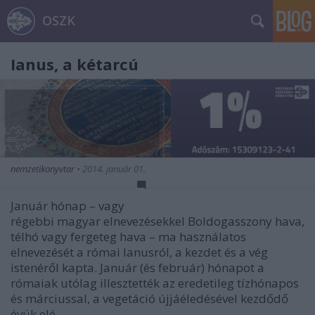
OSZK
Ianus, a kétarcú
nemzetikonyvtar
•
2014. január 01.
Január hónap – vagy
régebbi magyar elnevezésekkel Boldogasszony hava,
télhó vagy fergeteg hava – ma használatos
elnevezését a római Ianusról, a kezdet és a vég
istenéről kapta. Január (és február) hónapot a
rómaiak utólag illesztették az eredetileg tízhónapos
és márciussal, a vegetáció újjáéledésével kezdődő
évük elé.