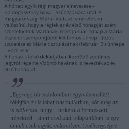
A hónap egyik régi magyar elnevezése –
Boldogasszony hava – Szűz Máriára utal. A
magyarországi Mária-kultusz ismeretében
valószínű, hogy a régiek az év első hónapját azért
szentelhették Máriának, mert január hónap a Mária-
tisztelet szempontjából két fontos ünnep – Jézus
születése és Mária tisztulásának (február. 2.) ünnepe
– közé esik.
A hónap utolsó dekádjában kezdődő zodiákus
jegyről régente Vízöntő havának is nevezték az év
első hónapját.
„Egy-egy társadalomban egymás mellett
többféle év is lehet használatban, sőt még az
is előfordul, hogy – miként a természeti
népeknél – a mi civilizált világunkban is egy
évnek csak egyik, valamilyen tevékenységre