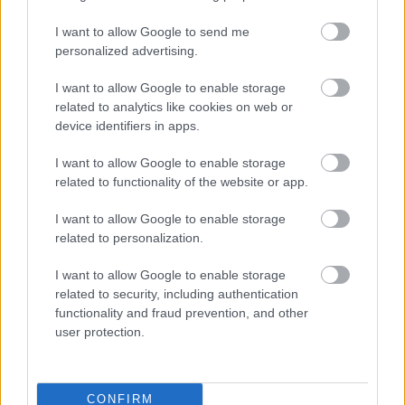
Margitszigeten] napjainkra nyolcra
csökkent – a 20 méteres magasságot is
I want to allow Google to send me
personalized advertising.
meghaladó, s átlagosan 2,5 méter
törzskerületű fákat ma 170–180 évesre
I want to allow Google to enable storage
becsülik. […] a Nemzeti Sírkertben
related to analytics like cookies on web or
(Kerepesi temető) – ha alaposan megkésve
device identifiers in apps.
is, de az 1960-as évek elején a margitszigeti
I want to allow Google to enable storage
tölgyfákról vegetatív szaporítással nyert
related to functionality of the website or app.
példányokat áttelepítve, ma már két idősebb
I want to allow Google to enable storage
tölgy békés árnya borul [Arany János sírja]
related to personalization.
fölébe…”
I want to allow Google to enable storage
related to security, including authentication
Kapocsy György: A magyarság nevezetes
functionality and fraud prevention, and other
fái, Helikon, Budapest, 2009. 98. o. –
user protection.
Törzsgyűjtemény
CONFIRM