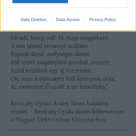
---
Data Deletion
Data Access
Privacy Policy
„Nem a költőért sírok. Ő mienk.
Fáradt, beteg volt. Jó, hogy megpihent.
A vén idővel versenyt szállani
Fognak dicső, mélységes álmai.
Mit szent magányban gondolt, érezett:
Azzal kezdünk egy új évezredet,
Óh, nem a dalnokért hull könnyem árja!
Az emberért! Ő szállt a sír homályba.”
Reviczky Gyula: Arany János halálára,
részlet – Reviczky Gyula összes költeményei
a
Magyar Elektronikus Könyvtárban