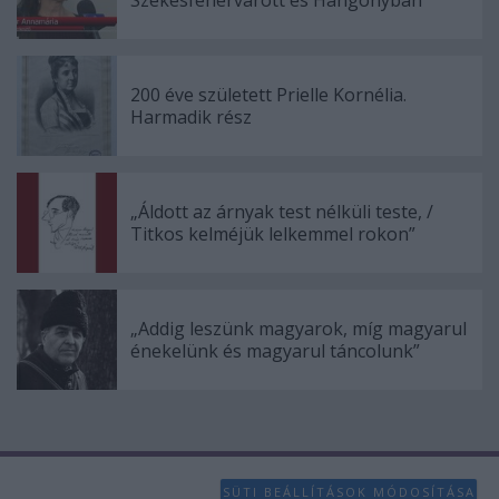
200 éve született Prielle Kornélia.
Harmadik rész
„Áldott az árnyak test nélküli teste, /
Titkos kelméjük lelkemmel rokon”
„Addig leszünk magyarok, míg magyarul
énekelünk és magyarul táncolunk”
SÜTI BEÁLLÍTÁSOK MÓDOSÍTÁSA