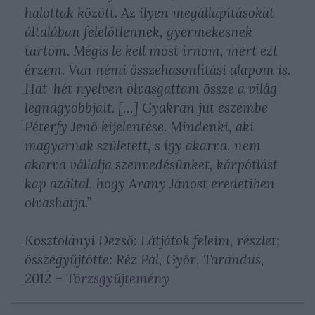
halottak között. Az ilyen megállapításokat
általában felelőtlennek, gyermekesnek
tartom. Mégis le kell most írnom, mert ezt
érzem. Van némi összehasonlítási alapom is.
Hat-hét nyelven olvasgattam össze a világ
legnagyobbjait. […] Gyakran jut eszembe
Péterfy Jenő kijelentése. Mindenki, aki
magyarnak született, s így akarva, nem
akarva vállalja szenvedésünket, kárpótlást
kap azáltal, hogy Arany Jánost eredetiben
olvashatja.”
Kosztolányi Dezső: Látjátok feleim, részlet;
összegyűjtötte: Réz Pál, Győr, Tarandus,
2012 –
Törzsgyűjtemény