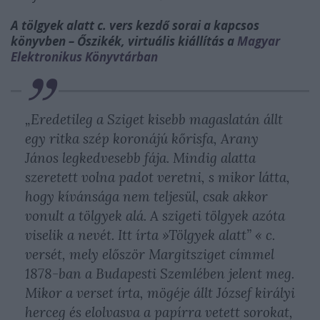
A tölgyek alatt c. vers kezdő sorai a kapcsos
könyvben – Őszikék, virtuális kiállítás a
Magyar
Elektronikus Könyvtárban
„Eredetileg a Sziget kisebb magaslatán állt
egy ritka szép koronájú kőrisfa, Arany
János legkedvesebb fája. Mindig alatta
szeretett volna padot veretni, s mikor látta,
hogy kívánsága nem teljesül, csak akkor
vonult a tölgyek alá. A szigeti tölgyek azóta
viselik a nevét. Itt írta »Tölgyek alatt” « c.
versét, mely először Margitsziget címmel
1878-ban a Budapesti Szemlében jelent meg.
Mikor a verset írta, mögéje állt József királyi
herceg és elolvasva a papírra vetett sorokat,