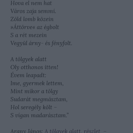
Hova el nem hat
Város zaja semmi.
Zöld lomb közein
»Áttörve« az égbolt
S a rét mezein
Vegyül árny- és fényfolt.
A tölgyek alatt
Oly otthonos itten!
Évem leapadt:
Ime, gyermek lettem,
Mint mikor a tölgy
Sudarát megmásztam,
Hol seregély költ –
S vígan madarásztam.”
Arany János:
A tölgyek alatt, részlet
–