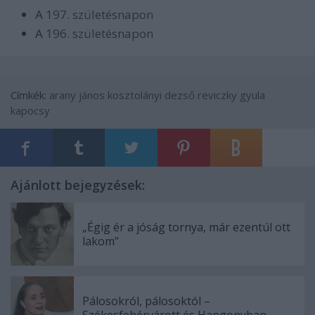
A
197. születésnapon
A
196. születésnapon
Címkék:
arany jános
kosztolányi dezső
reviczky gyula
kapocsy
Ajánlott bejegyzések:
„Égig ér a jóság tornya, már ezentúl ott
lakom”
Pálosokról, pálosoktól –
Székesfehérvárott és Hangonyban