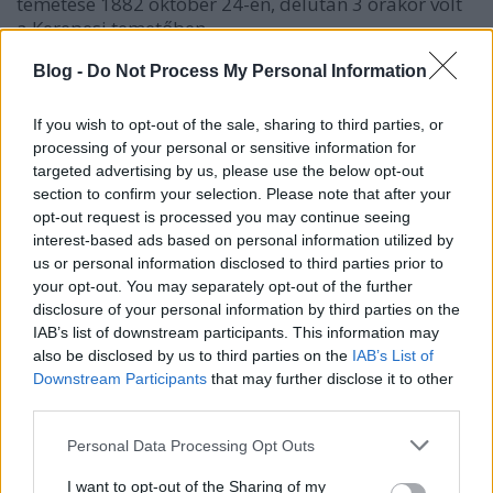
temetése 1882 október 24-én, délután 3 órakor volt
a Kerepesi temetőben.
Blog -
Do Not Process My Personal Information
„A tölgyek alatt
If you wish to opt-out of the sale, sharing to third parties, or
processing of your personal or sensitive information for
Vágynám lenyugodni,
targeted advertising by us, please use the below opt-out
Ha csontjaimat
section to confirm your selection. Please note that after your
Meg kelletik adni;
opt-out request is processed you may continue seeing
De, akárhol vár
interest-based ads based on personal information utilized by
us or personal information disclosed to third parties prior to
A pihenő hely rám:
your opt-out. You may separately opt-out of the further
Egyszerüen, bár
disclosure of your personal information by third parties on the
Tölgy lenne a fejfám!”
IAB’s list of downstream participants. This information may
also be disclosed by us to third parties on the
IAB’s List of
Downstream Participants
that may further disclose it to other
Arany János:
A tölgyek alatt, részlet
– Arany
third parties.
János összes költeményei a Magyar
Please note that this website/app uses one or more Google
Personal Data Processing Opt Outs
Elektronikus Könyvtárban
services and may gather and store information including but
not limited to your visit or usage behaviour. You may click to
I want to opt-out of the Sharing of my