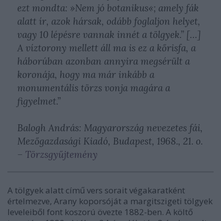
ezt mondta: »Nem jó botanikus«; amely fák
alatt ír, azok hársak, odább foglaljon helyet,
vagy 10 lépésre vannak innét a tölgyek.” […]
A víztorony mellett áll ma is ez a kőrisfa, a
háborúban azonban annyira megsérült a
koronája, hogy ma már inkább a
monumentális törzs vonja magára a
figyelmet.”
Balogh András: Magyarország nevezetes fái,
Mezőgazdasági Kiadó, Budapest, 1968., 21. o.
–
Törzsgyűjtemény
A tölgyek alatt című vers sorait végakaratként
értelmezve, Arany koporsóját a margitszigeti tölgyek
leveleiből font koszorú övezte 1882-ben. A költő