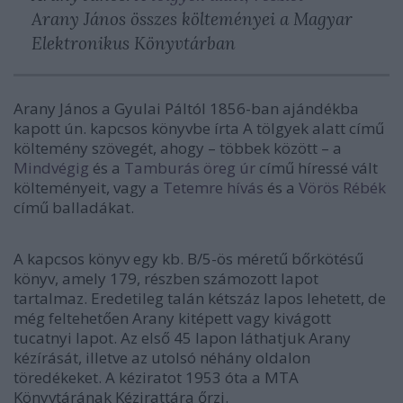
Arany János összes költeményei a Magyar
Elektronikus Könyvtárban
Arany János a Gyulai Páltól 1856-ban ajándékba
kapott ún. kapcsos könyvbe írta A tölgyek alatt című
költemény szövegét, ahogy – többek között – a
Mindvégig
és a
Tamburás öreg úr
című híressé vált
költeményeit, vagy a
Tetemre hívás
és a
Vörös Rébék
című balladákat.
A kapcsos könyv egy kb. B/5-ös méretű bőrkötésű
könyv, amely 179, részben számozott lapot
tartalmaz. Eredetileg talán kétszáz lapos lehetett, de
még feltehetően Arany kitépett vagy kivágott
tucatnyi lapot. Az első 45 lapon láthatjuk Arany
kézírását, illetve az utolsó néhány oldalon
töredékeket. A kéziratot 1953 óta a MTA
Könyvtárának Kézirattára őrzi.