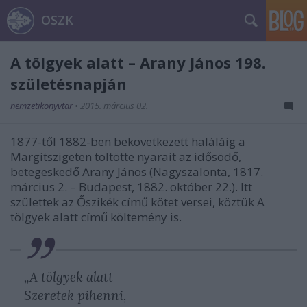
OSZK
A tölgyek alatt – Arany János 198.
születésnapján
nemzetikonyvtar
•
2015. március 02.
1877-től 1882-ben bekövetkezett haláláig a
Margitszigeten töltötte nyarait az idősödő,
betegeskedő Arany János (Nagyszalonta, 1817.
március 2. – Budapest, 1882. október 22.). Itt
születtek az Őszikék című kötet versei, köztük A
tölgyek alatt című költemény is.
„A tölgyek alatt
Szeretek pihenni,