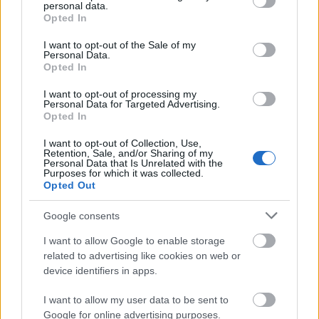
personal data.
grant or deny consent to Google and its third-party tags to
Opted In
use your data for below specified purposes in below Google
consent section.
I want to opt-out of the Sale of my
Personal Data.
Opted In
I want to opt-out of processing my
Personal Data for Targeted Advertising.
Opted In
I want to opt-out of Collection, Use,
Retention, Sale, and/or Sharing of my
Personal Data that Is Unrelated with the
Purposes for which it was collected.
Opted Out
Google consents
Arany János sírja a Kerepesi temetőben napjainkban,
fotó: Bozzai Attila
I want to allow Google to enable storage
related to advertising like cookies on web or
device identifiers in apps.
I want to allow my user data to be sent to
„Az eredetileg 11 tölgyből álló facsoport [a
Google for online advertising purposes.