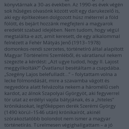
könyvtárnak a 30-as években. Az 1990-es évek végén
sok hűséges olvasónk között volt egy darukezelő is,
aki egy építkezésen dolgozott húsz méterrel a föld
fölött, és bejárt hozzánk megfejteni a magyarok
eredetét szabad idejében. Nem tudom, hogy végül
megtalálta-e azt, amit keresett, de egy alkalommal
felnézett a Fehér Mátyás Jenő (1913–1978)
domonkos-rendi szerzetes, történetíró által alapított
Magyar Történelmi Szemléből, és váratlanul nekem
szegezte a kérdést: „Azt ugye tudod, hogy II. Lajost
meggyilkolták?” Óvatlanul besétáltam a csapdába.
„Szegény Lajos belefulladt…” – folytattam volna a
lecke fölmondását, mire a szavamba vágott és
negyedóra alatt felvázolta nekem a háromélű cseh
kardot, az álnok Szapolyai Györgyöt, aki fegyverrel
tör utat az erdélyi vajda bátyjának, és a „hiteles”
krónikásokat, legfőképpen derék Szerémi György
(1490 körül–1546 után) krónikaírót, akinél
szórakoztatóbb bolondot nem ismer a magyar
történetírás. Türelmesen végighallgattam – a jó