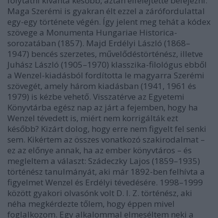
folytatni kívánta később, aztán elfelejtette befejezni.
Maga Szerémi is gyakran élt ezzel a zárófordulattal
egy-egy története végén. Így jelent meg tehát a kódex
szövege a Monumenta Hungariae Historica-
sorozatában (1857). Majd Erdélyi László (1868–
1947) bencés szerzetes, művelődéstörténész, illetve
Juhász László (1905–1970) klasszika-filológus ebből
a Wenzel-kiadásból fordította le magyarra Szerémi
szövegét, amely három kiadásban (1941, 1961 és
1979) is kézbe vehető. Visszatérve az Egyetemi
Könyvtárba egész nap az járt a fejemben, hogy ha
Wenzel tévedett is, miért nem korrigálták ezt
később? Kizárt dolog, hogy erre nem figyelt fel senki
sem. Kikértem az összes vonatkozó szakirodalmat –
ez az előnye annak, ha az ember könyvtáros – és
megleltem a választ: Szádeczky Lajos (1859–1935)
történész tanulmányát, aki már 1892-ben felhívta a
figyelmet Wenzel és Erdélyi tévedésére. 1998–1999
között gyakori olvasónk volt D. I. Z. történész, aki
néha megkérdezte tőlem, hogy éppen mivel
foglalkozom. Egy alkalommal elmeséltem neki a