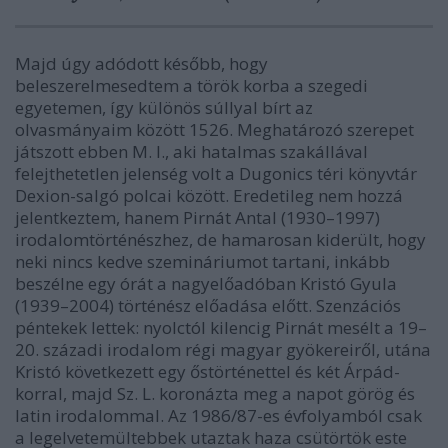
Majd úgy adódott később, hogy
beleszerelmesedtem a török korba a szegedi
egyetemen, így különös súllyal bírt az
olvasmányaim között 1526. Meghatározó szerepet
játszott ebben M. I., aki hatalmas szakállával
felejthetetlen jelenség volt a Dugonics téri könyvtár
Dexion-salgó polcai között. Eredetileg nem hozzá
jelentkeztem, hanem Pirnát Antal (1930–1997)
irodalomtörténészhez, de hamarosan kiderült, hogy
neki nincs kedve szemináriumot tartani, inkább
beszélne egy órát a nagyelőadóban Kristó Gyula
(1939–2004) történész előadása előtt. Szenzációs
péntekek lettek: nyolctól kilencig Pirnát mesélt a 19–
20. századi irodalom régi magyar gyökereiről, utána
Kristó következett egy őstörténettel és két Árpád-
korral, majd Sz. L. koronázta meg a napot görög és
latin irodalommal. Az 1986/87-es évfolyamból csak
a legelvetemültebbek utaztak haza csütörtök este