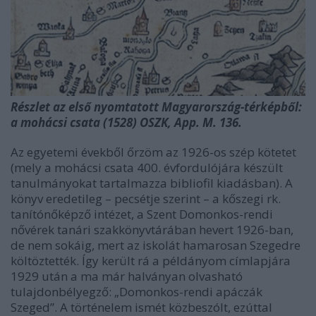
Részlet az első nyomtatott Magyarország-térképből:
a mohácsi csata (1528) OSZK, App. M. 136.
Az egyetemi évekből őrzöm az 1926-os szép kötetet
(mely a mohácsi csata 400. évfordulójára készült
tanulmányokat tartalmazza bibliofil kiadásban). A
könyv eredetileg – pecsétje szerint – a kőszegi rk.
tanítónőképző intézet, a Szent Domonkos-rendi
nővérek tanári szakkönyvtárában hevert 1926-ban,
de nem sokáig, mert az iskolát hamarosan Szegedre
költöztették. Így került rá a példányom címlapjára
1929 után a ma már halványan olvasható
tulajdonbélyegző: „Domonkos-rendi apáczák
Szeged”. A történelem ismét közbeszólt, ezúttal