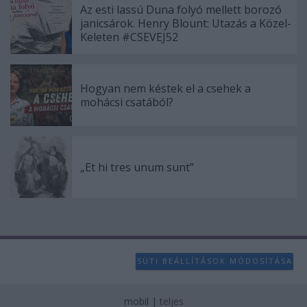
Az esti lassú Duna folyó mellett borozó
janicsárok. Henry Blount: Utazás a Közel-
Keleten #CSEVEJ52
Hogyan nem késtek el a csehek a
mohácsi csatából?
„Et hi tres unum sunt”
SÜTI BEÁLLÍTÁSOK MÓDOSÍTÁSA
mobil
|
teljes