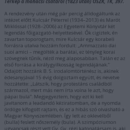
Térkép a mohácsi csatáról (1823 után) OSZK, TK, 397.
A rendezvény után még pár percig álldogáltunk az
intézet előtt Kulcsár Péterrel (1934–2013) és Marót
Miklóssal (1928–2006) az Egyetemi Könyvtár két
legendás főigazgató-helyettesével. Ők cigiztek, én
zavartan toporogtam, mire Kulcsár egy korabeli
forrásra utalva hozzám fordult: „Ammazzato dai
suoi amici – megölték a barátai, ez tényleg korai
szövegnek tűnik, nézd meg alaposabban. Talán ez az
első forrása a királygyilkosság legendájának.”
Odajött hozzánk B. S. irodalomtörténész is, akinek
édesanyjával 15 évig dolgoztam együtt, és nevetve
hozzátette: „Látszik, hogy protestáns családból
származol, mert más nem írta volna le azt, hogy
pápai bula”. Megjegyeztem, hogy ezt ki kell
javítanom a leadandó kéziratomban, de a nyomda
ördöge kifogott rajtam, és ez a hibás szó olvasható a
Magyar Könyvszemlében. Így lett az oklevélből
(bulla) feslett nőszemély (bula). A szimpóziumon
ugyancsak részt vett Gy. Gy. régi katonatársam is, aki