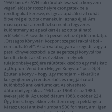
1950-ben. Az ÁVH-sok (őróluk lesz szó a könyvem
végén) először rossz helyre csöngettek be a
rendtagokat keresve, és így az apácák civil ruhát
öltve még el tudtak menekülni aznap éjjel. Ám
másnap már a rendházba ment a fegyveres
különítmény az apácákért és az ott található
értékekért. A következő pecsét ezt az új időt mutatja:
„Országos Könyvtári Központ szegedi raktárából –
nem adható el!”. Aztán valahogyan a szegedi, vagy a
pesti könyvelosztóból a zalaegerszegi könyvtárba
került a kötet az 50-es években, melynek
tulajdonbélyegzőjére ráütöttek később egy másikat:
a „Duplum Venditum Megyei Könyvtár” pecsétjét.
Ezután a könyv – hogy úgy mondjam – kikerült a
közgyűjteményi rendszerből, és megjárhatott
különböző antikváriumokat. Az olvasható
dátumbélyegzők az 1961., az 1968. és az 1980.
éveket jelölik. Az utolsó dátum 1988. október 22-i.
Úgy tűnik, hogy ekkor vehettem meg a példányt a
Kárász utcai antikváriumban 500 forintért, ami igen