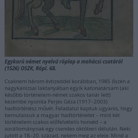
Egykorú német nyelvű röplap a mohácsi csatáról
(1526) OSZK, Röpl. 68.
Csaknem három évtizeddel korábban, 1985 őszén a
nagykanizsai laktanyában egyik katonatársam (aki
később történelem-német szakos tanár lett)
kezembe nyomta Perjés Géza (1917–2003)
hadtörténész művét. Feladatul kaptuk ugyanis, hogy
bemutassuk a magyar hadtörténetet – mint két
történelem szakos előfelvételis honvéd – a
sorállománynak egy csendes októberi délután. Neki
jutott a 18–20. század, nekem meg az eleje. Mind a