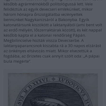
később agrármérnökből politológussá lett. Vele
felidéztük az egyik devecseri emlékünket, mikor
három hónapra őrszolgálatba vezényeltek
bennünket Nagykanizsáról a Bakonyba. Egyik
katonatársunk kiszökött a laktanyából (ami bent volt
az erdő mélyén, lőszerraktárak között), és két nappal
később kapta el a katonai rendőrség Pápán.
Megbilincselve hozták vissza Devecserbe. A
laktanyaparancsnok kiszabta rá a 30 napos elzárást
az önkényes eltávozás miatt. Mikor elvezettük a
fogdába, az őrizetes csak annyit szólt oda: „A pápai
bula megérte”.