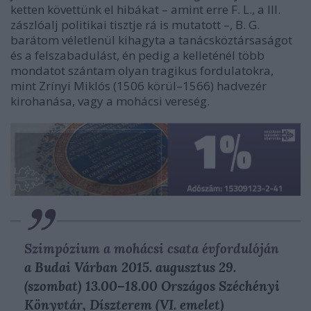
ketten követtünk el hibákat – amint erre F. L., a III.
zászlóalj politikai tisztje rá is mutatott –, B. G.
barátom véletlenül kihagyta a tanácsköztársaságot
és a felszabadulást, én pedig a kelleténél több
mondatot szántam olyan tragikus fordulatokra,
mint Zrínyi Miklós (1506 körül–1566) hadvezér
kirohanása, vagy a mohácsi vereség.
Szimpózium a mohácsi csata évfordulóján
a Budai Várban 2015. augusztus 29.
(szombat) 13.00–18.00 Országos Széchényi
Könyvtár, Díszterem (VI. emelet)