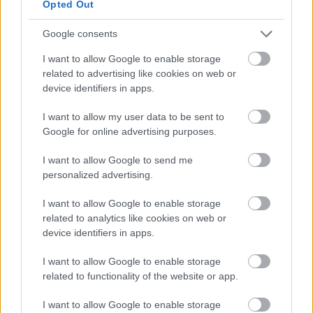
előtt, az utolsó látogatásomkor kezembe nyomta ezt
Opted Out
a példányt: „Olvassa el Gábor, biztosan talál majd
benne valami érdekeset”, nekem meg nem volt
Google consents
szívem visszautasítani. Edit néninek igaza lett, de
I want to allow Google to enable storage
erre 1998-ig várni kellett.
related to advertising like cookies on web or
device identifiers in apps.
I want to allow my user data to be sent to
Google for online advertising purposes.
I want to allow Google to send me
personalized advertising.
I want to allow Google to enable storage
related to analytics like cookies on web or
device identifiers in apps.
I want to allow Google to enable storage
related to functionality of the website or app.
I want to allow Google to enable storage