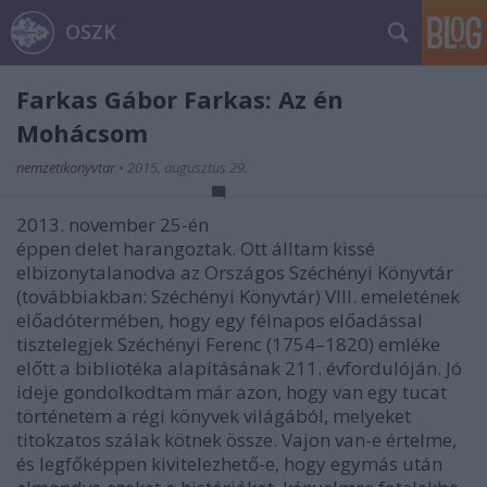
OSZK
Farkas Gábor Farkas: Az én
Mohácsom
nemzetikonyvtar
•
2015. augusztus 29.
2013. november 25-én
éppen delet harangoztak. Ott álltam kissé
elbizonytalanodva az Országos Széchényi Könyvtár
(továbbiakban: Széchényi Könyvtár) VIII. emeletének
előadótermében, hogy egy félnapos előadással
tisztelegjek Széchényi Ferenc (1754–1820) emléke
előtt a bibliotéka alapításának 211. évfordulóján. Jó
ideje gondolkodtam már azon, hogy van egy tucat
történetem a régi könyvek világából, melyeket
titokzatos szálak kötnek össze. Vajon van-e értelme,
és legfőképpen kivitelezhető-e, hogy egymás után