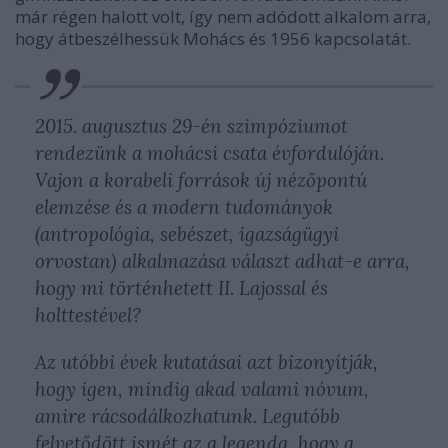
már régen halott volt, így nem adódott alkalom arra,
hogy átbeszélhessük Mohács és 1956 kapcsolatát.
2015. augusztus 29-én szimpóziumot
rendezünk a mohácsi csata évfordulóján.
Vajon a korabeli források új nézőpontú
elemzése és a modern tudományok
(antropológia, sebészet, igazságügyi
orvostan) alkalmazása választ adhat-e arra,
hogy mi történhetett II. Lajossal és
holttestével?
Az utóbbi évek kutatásai azt bizonyítják,
hogy igen, mindig akad valami nóvum,
amire rácsodálkozhatunk. Legutóbb
felvetődött ismét az a legenda, hogy a