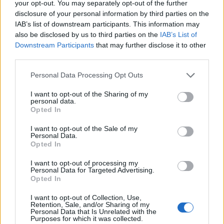
your opt-out. You may separately opt-out of the further
disclosure of your personal information by third parties on the
IAB’s list of downstream participants. This information may
also be disclosed by us to third parties on the
IAB’s List of
Downstream Participants
that may further disclose it to other
third parties.
Please note that this website/app uses one or more Google
Personal Data Processing Opt Outs
Egykorú német nyelvű röplap a mohácsi csatáról
services and may gather and store information including but
not limited to your visit or usage behaviour. You may click to
I want to opt-out of the Sharing of my
(1526) OSZK, App. H. 190.
personal data.
grant or deny consent to Google and its third-party tags to
Opted In
use your data for below specified purposes in below Google
Akkor már három éve hevert olvasatlanul a
consent section.
polcomon Szerémi siralmas krónikája a Magyar
I want to opt-out of the Sale of my
Personal Data.
Helikon szép kiadásában: Izsépy Edit (1919–1995)
Opted In
történésztől kaptam ajándékba. Edit néni 1945.
május 1-jén lépett be az ELTE Egyetemi Könyvtárba
I want to opt-out of processing my
Personal Data for Targeted Advertising.
(továbbiakban: Egyetemi Könyvtár) és 1995. május
Opted In
31-én távozott végleg az épületből. Így volt
alkalmam néhány évet együtt dolgozni vele, bár az
I want to opt-out of Collection, Use,
utolsó két hónapot – immár szeretett bibliotékája
Retention, Sale, and/or Sharing of my
Personal Data that Is Unrelated with the
nélkül – otthon, betegen töltötte. Pár héttel halála
Purposes for which it was collected.