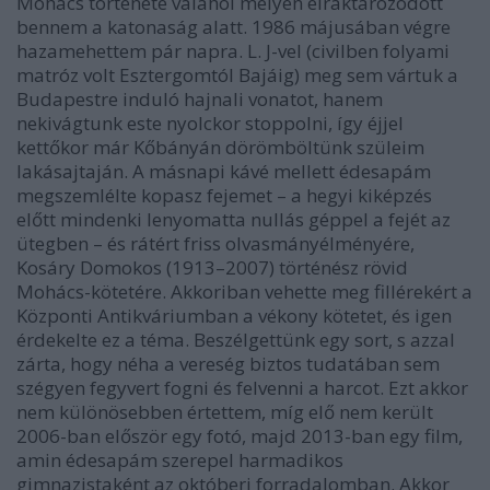
Mohács története valahol mélyen elraktározódott
bennem a katonaság alatt. 1986 májusában végre
hazamehettem pár napra. L. J-vel (civilben folyami
matróz volt Esztergomtól Bajáig) meg sem vártuk a
Budapestre induló hajnali vonatot, hanem
nekivágtunk este nyolckor stoppolni, így éjjel
kettőkor már Kőbányán dörömböltünk szüleim
lakásajtaján. A másnapi kávé mellett édesapám
megszemlélte kopasz fejemet – a hegyi kiképzés
előtt mindenki lenyomatta nullás géppel a fejét az
ütegben – és rátért friss olvasmányélményére,
Kosáry Domokos (1913–2007) történész rövid
Mohács-kötetére. Akkoriban vehette meg fillérekért a
Központi Antikváriumban a vékony kötetet, és igen
érdekelte ez a téma. Beszélgettünk egy sort, s azzal
zárta, hogy néha a vereség biztos tudatában sem
szégyen fegyvert fogni és felvenni a harcot. Ezt akkor
nem különösebben értettem, míg elő nem került
2006-ban először egy fotó, majd 2013-ban egy film,
amin édesapám szerepel harmadikos
gimnazistaként az októberi forradalomban. Akkor