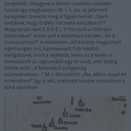
Szegedről, kihagyva a három zseniális előadót.
Szóval így megkaptam M. I.-t, aki rá jellemző
belépővel szerezte meg a figyelmemet: „Nem
tudjátok, hogy Erdély micsoda valójában???
Nagyvárad nem E R D É L Y! Kezdjük a földrajzi
határokkal!” Aztán jött a következő kérdés. „Mi a
humanizmus?” A mellettem ülő kislány megszólalt
egérhangon (mi, katonaviselt fiúk inkább
hallgattunk, mint a tejbetök, lévén az a kevés is
kimosódott az agyunkból egy év alatt, ami addig
benne volt): „A feltörekvő polgárság
eszmeáradata…” M. I. felüvöltött: „Na, akkor majd én
elmondom!” Így is lett, onnantól kezdve maradtam a
kora újkorban.