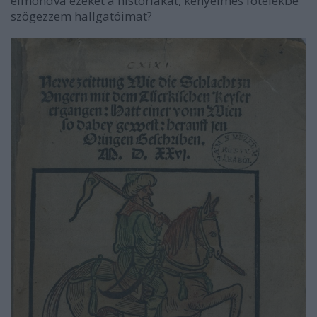
elmondva ezeket a históriákat, kényelmes fotelekbe
szögezzem hallgatóimat?