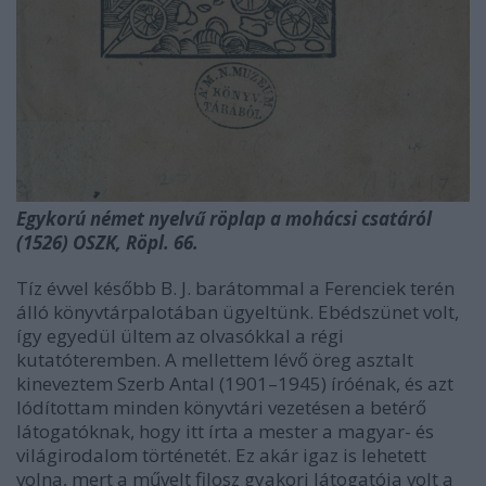
Egykorú német nyelvű röplap a mohácsi csatáról
(1526) OSZK, Röpl. 66.
Tíz évvel később B. J. barátommal a Ferenciek terén
álló könyvtárpalotában ügyeltünk. Ebédszünet volt,
így egyedül ültem az olvasókkal a régi
kutatóteremben. A mellettem lévő öreg asztalt
kineveztem Szerb Antal (1901–1945) íróénak, és azt
lódítottam minden könyvtári vezetésen a betérő
látogatóknak, hogy itt írta a mester a magyar- és
világirodalom történetét. Ez akár igaz is lehetett
volna, mert a művelt filosz gyakori látogatója volt a