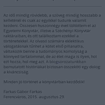
Az idő mindig rövidebb, a szöveg mindig hosszabb a
kelleténél és csak az egyikkel tudunk valamit
kezdeni. Összesen huszonnégy évet töltöttem el az
Egyetemi Könyvtár, illetve a Széchényi Könyvtár
raktáraiban, és ott találkoztam ezekkel a
történetekkel. Az olvasó számára eklektikus
válogatásnak tűnhet a kötet első pillanatra,
váltakozik benne a tudományos komolyság a
könnyed tartalommal, de az élet maga is ilyen, hol
ezt hozza, hol meg azt.
A blogsorozatunkban
bemutatott históriákat biztosan összeköti egy dolog:
a kíváncsiság.
Minden jó történet a könyvtárban kezdődik!
Farkas Gábor Farkas
Ferencváros, 2015. augusztus 29.