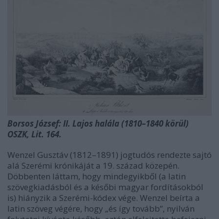
Borsos József: II. Lajos halála (1810–1840 körül)
OSZK, Lit. 164.
Wenzel Gusztáv (1812–1891) jogtudós rendezte sajtó
alá Szerémi krónikáját a 19. század közepén.
Döbbenten láttam, hogy mindegyikből (a latin
szövegkiadásból és a későbi magyar fordításokból
is) hiányzik a Szerémi-kódex vége. Wenzel beírta a
latin szöveg végére, hogy „és így tovább”, nyilván