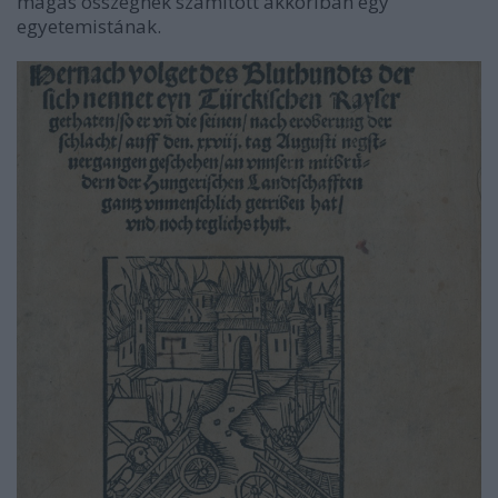
magas összegnek számított akkoriban egy
egyetemistának.