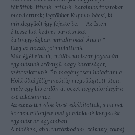
töltöttük. Ittunk, ettünk, hatalmas tósztokat
mondottunk; legtöbbet Kuprun bácsi, ki
mindegyikét így fejezte be: - "Az Isten
éltesse hát kedves barátunkat
életnagyságban, mindörökké Ámen!"
Elég az hozzá, jól mulattunk.
Már éjfél elmúlt, midőn utolszor fogadván
egymásnak szörnyű nagy barátságot,
szétoszlottunk. Én magányosan haladtam a
Hold által félig-meddig megvilágított úton,
mely egy kis erdőn át vezet negyedórányira
eső lakásomhoz.
Az élvezett italok kissé elkábítottak, s menet
közben különféle vad gondolatok kergették
egymást az agyamban.
A vidéken, ahol tartózkodom, zsivány, tolvaj