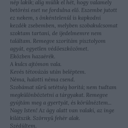
nép lakik; alig múlik el hét, hogy valamely
betörési eset ne fordulna elő. Eszembe jutott
ez nekem, s önkéntelenül is kapkodni
kezdék zsebemben, melyben szobakulcsomat
szoktam tartani, de ijedelmemre nem
találtam. Remegve szorítám pisztolyom
agyát, egyetlen védőeszközömet.
Eközben hazaérék.
A kulcs ajtómon vala.
Kevés tétovázás után beléptem.
Néma, halotti néma csend.
Szobámat sűrű setétség borítá; nem tudtam
megkülönböztetni a tárgyakat. Remegve
gyújtám meg a gyertyát, és körülnéztem...
Nagy Isten! Az ágy alatt van valaki, az inge
kilátszik. Szörnyű fehér alak.
Szédültem.