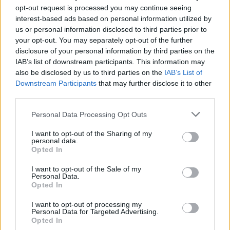
nyomdája leégett, és ami megmaradt belőle,
opt-out request is processed you may continue seeing
interest-based ads based on personal information utilized by
azt az Egri Nyomda Részvénytársaság
us or personal information disclosed to third parties prior to
vásárolta meg. Ő maga Budapestre
your opt-out. You may separately opt-out of the further
költözött, és ott megalapította a Petőfi
disclosure of your personal information by third parties on the
IAB’s list of downstream participants. This information may
Nyomdát. Egri nyomdájában készült az
also be disclosed by us to third parties on the
IAB’s List of
Iklódy Győző szerkesztette Füllentő című
Downstream Participants
that may further disclose it to other
lap, amely Gárdonyi Géza első irodalmi
third parties.
zsengéit is megjelentette”
Please note that this website/app uses one or more Google
Personal Data Processing Opt Outs
services and may gather and store information including but
Heves Megyei Hirlap 1992. október 1. –
not limited to your visit or usage behaviour. You may click to
I want to opt-out of the Sharing of my
personal data.
grant or deny consent to Google and its third-party tags to
Hungaricana
Opted In
use your data for below specified purposes in below Google
consent section.
I want to opt-out of the Sale of my
Personal Data.
A nyomda leégését követően Kohn Dávid
Opted In
nyomdászsegédként dolgozott, kilenc gyermeke
I want to opt-out of processing my
született. 1902-ben börtönbe került csalás vétsége
Personal Data for Targeted Advertising.
miatt a nevét Kalmárra változtató Kohn Dávid.
A
Opted In