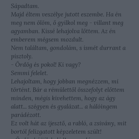
Sápadtam.
Majd éltem veszélye jutott eszembe. Ha én
meg nem ölöm, ő gyilkol meg - villant meg
agyamban. Kissé lehajolva lőttem. Az én
emberem mégsem mozdult.
Nem találtam, gondolám, s ismét durrant a
pisztoly.
- Ördög és pokol! Ki vagy?
Semmi felelet.
Lehajoltam, hogy jobban megnézzem, mi
történt. Bár a rémülettől összefolyt előttem
minden, mégis kivehettem, hogy az ágy
alatt... szégyen és gyalázat... a hálóingem
parádézott.
Ez volt hát az ijesztő, a rabló, a zsivány, mit
bortól felizgatott képzeletem szült!