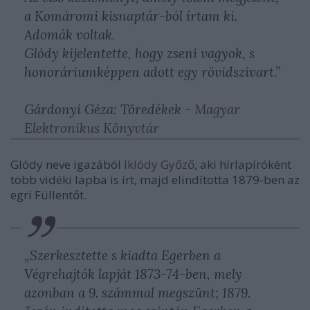
a
Komáromi kisnaptár
-ból írtam ki.
Adomák voltak.
Glódy kijelentette, hogy zseni vagyok, s
honoráriumképpen adott egy rövidszivart.”
Gárdonyi Géza: Töredékek -
Magyar
Elektronikus Könyvtár
Glódy neve igazából
Iklódy Győző
, aki hírlapíróként
több vidéki lapba is írt, majd elindította 1879-ben az
egri Füllentőt.
„Szerkesztette s kiadta Egerben a
Végrehajtók lapját 1873-74-ben, mely
azonban a 9. számmal megszünt; 1879.