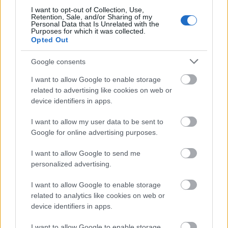
cserépi Kohnokról itt olvashatnak többet.
I want to opt-out of Collection, Use,
Retention, Sale, and/or Sharing of my
Personal Data that Is Unrelated with the
Purposes for which it was collected.
Opted Out
Google consents
I want to allow Google to enable storage
related to advertising like cookies on web or
device identifiers in apps.
I want to allow my user data to be sent to
Kalmár Dávid fogolytörzskönyv HU BFL – VII.102.a–
Google for online advertising purposes.
fogoly –1902–293 –
Hungaricana
I want to allow Google to send me
Miről írt a Füllentőben a 16 éves Ziegler Géza?
personalized advertising.
I want to allow Google to enable storage
related to analytics like cookies on web or
device identifiers in apps.
I want to allow Google to enable storage