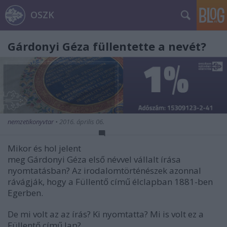
OSZK
Gárdonyi Géza füllentette a nevét?
nemzetikonyvtar
•
2016. április 06.
Mikor és hol jelent
meg Gárdonyi Géza első névvel vállalt írása
nyomtatásban? Az irodalomtörténészek azonnal
rávágják, hogy a Füllentő című élclapban 1881-ben
Egerben.
De mi volt az az írás? Ki nyomtatta? Mi is volt ez a
Füllentő című lap?