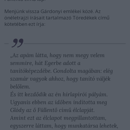
Menjünk vissza Gárdonyi emlékei közé. Az
önéletrajzi írásait tartalmazó Töredékek című
kötetében ezt írja:
„Az apám látta, hogy nem megy velem
semmire, hát Egerbe adott a
tanítóképezdébe. Gondolta magában: elég
szamár vagyok ahhoz, hogy tanító váljék
belőlem.
És itt kezdődik az én hírlapírói pályám.
Ugyanis ebben az időben indította meg
Glódy az ő
Füllentő
című élclapját.
Amint ezt az élclapot megpillantottam,
egyszerre láttam, hogy munkatársa lehetek,