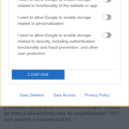
related to functionality of the website or app.
I want to allow Google to enable storage
related to personalization.
I want to allow Google to enable storage
related to security, including authentication
functionality and fraud prevention, and other
user protection.
Füllentő, felelős szerkesztő: Iklódy Győző 1881.
május 1. A címlap részlete. –
Törzsgyűjtemény
Igen, Ziegler Géza, mert a Gárdonyi csak egy felvett
CONFIRM
név, mely nevet a Füllentőben megjelent írása miatt
választhatta. Mert itt láthattuk először leírva azt,
hogy Gárdonyi Z. Géza. Majd a Z-t is elhagyta, s a
Data Deletion
Data Access
Privacy Policy
kilencvenes évektől már Gárdonyi Géza néven
publikált. Gárdonyból származott a Ziegler család,
ez lehet a névválasztás oka. Az anyakönyvben
1897-
ben jelezték a névváltoztatást.