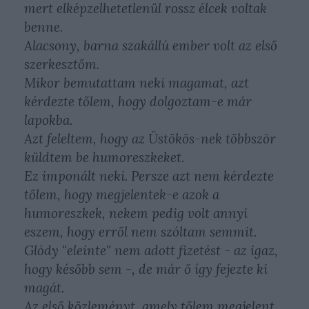
mert elképzelhetetlenül rossz élcek voltak
benne.
Alacsony, barna szakállú ember volt az első
szerkesztőm.
Mikor bemutattam neki magamat, azt
kérdezte tőlem, hogy dolgoztam-e már
lapokba.
Azt feleltem, hogy az
Üstökös
-nek többször
küldtem be humoreszkeket.
Ez imponált neki. Persze azt nem kérdezte
tőlem, hogy megjelentek-e azok a
humoreszkek, nekem pedig volt annyi
eszem, hogy erről nem szóltam semmit.
Glódy "eleinte" nem adott fizetést - az igaz,
hogy később sem -, de már ő így fejezte ki
magát.
Az első közleményt, amely tőlem megjelent,