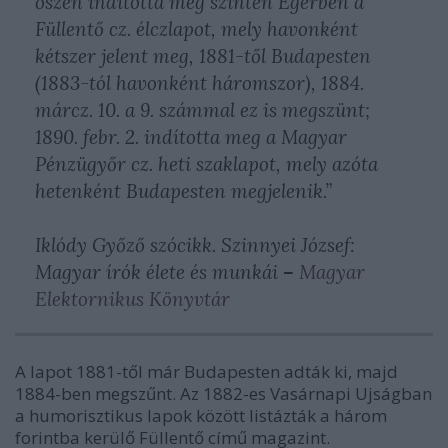
őszén indította meg szintén Egerben a
Füllentő cz. élczlapot, mely havonként
kétszer jelent meg, 1881-től Budapesten
(1883-tól havonként háromszor), 1884.
márcz. 10. a 9. számmal ez is megszünt;
1890. febr. 2. indította meg a Magyar
Pénzügyőr cz. heti szaklapot, mely azóta
hetenként Budapesten megjelenik.”
Iklódy Győző szócikk.
Szinnyei József:
Magyar írók élete és munkái
–
Magyar
Elektornikus Könyvtár
A lapot 1881-től már Budapesten adták ki, majd
1884-ben megszűnt. Az 1882-es Vasárnapi Ujságban
a humorisztikus lapok között listázták a három
forintba kerülő Füllentő című magazint.