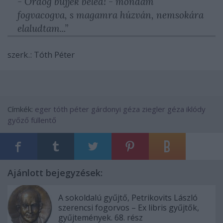
- Ördög bújjék beléd! - mondám
fogvacogva, s magamra húzván, nemsokára
elaludtam...”
szerk.: Tóth Péter
Címkék:
eger
tóth péter
gárdonyi géza
ziegler géza
iklódy
győző
füllentő
Ajánlott bejegyzések:
A sokoldalú gyűjtő, Petrikovits László
szerencsi fogorvos – Ex libris gyűjtők,
gyűjtemények. 68. rész