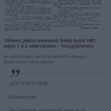
Füllentő, felelős szerkesztő: Iklódy Győző 1881.
május 1. A 3. oldal részlete. –
Törzsgyűjtemény
Az elektronikus verzió is elérhető a
Magyar
Elektronikus Könyvtárban
„EGY KÍNOS PERC
(Humoreszk)
Náci barátom névestélyét nagyon jól