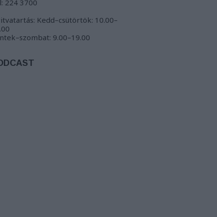
l: 224 3700
itvatartás: Kedd–csütörtök: 10.00–
.00
ntek–szombat: 9.00–19.00
ODCAST