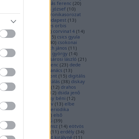
1
)
boka lászló
(
17
)
bordás ferenc
(
20
)
rsa gedeon
(
19
)
borsos józsef
(
10
)
ódy sándor
(
12
)
Budaikronikasorozat
0
)
budai krónika
(
25
)
budapest
(
13
)
day györgy
(
13
)
civitates orbis
rrarum
(
23
)
corvina
(
51
)
corvina14
(
14
)
evej
(
24
)
csiby mihály
(
15
)
csics gyula
4
)
csobán endre attila
(
40
)
csokonai
téz mihály
(
20
)
damjanich jános
(
11
)
ncs szabolcs
(
14
)
danku györgy
(
14
)
nte alighieri
(
11
)
deák-sárosi lászló
(
21
)
ák eszter
(
10
)
deák ferenc
(
23
)
dede
anciska
(
51
)
diaszpóra tanács
(
13
)
gitális bölcsészeti központ
(
15
)
digitális
parchívum
(
50
)
digitalizálás
(
38
)
diskay
nke
(
13
)
dohnányi ernő
(
12
)
drahos
tván
(
20
)
drótos lászló
(
12
)
dsida jenő
2
)
dualizmus
(
10
)
egressy béni
(
12
)
ressy gábor
(
16
)
ekönyv
(
13
)
elbe
tván
(
70
)
elektronikus periodika
chívum
(
19
)
előadás
(
23
)
első
lágháború
(
37
)
emlékmű
(
39
)
lékműrombolás
(
25
)
ensz
(
14
)
eötvös
zsef
(
16
)
eötvös loránd
(
11
)
erdély
(
34
)
kel ferenc
(
26
)
erzsébet királyné
(
11
)