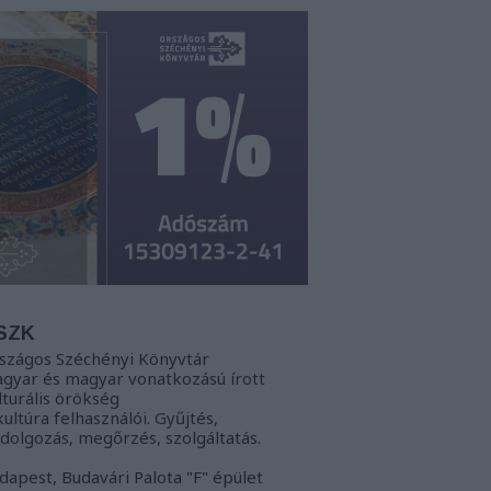
SZK
szágos Széchényi Könyvtár
gyar és magyar vonatkozású írott
lturális örökség
kultúra felhasználói. Gyűjtés,
ldolgozás, megőrzés, szolgáltatás.
dapest, Budavári Palota "F" épület