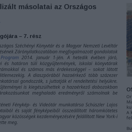
izált másolatai az Országos
r
ójára – 7. rész
rszágos Széchényi Könyvtár és a Magyar Nemzeti Levéltár
ülésének Zárónyilatkozatában megfogalmazott gondolatok
 Program
2014. január 1-jén. A hetedik évében járó,
 és határon túli közgyűjtemények, iskolai könyvtárak
számokkal és számos más érdekességgel – sokat látott
itlemezekig. A diaszpórából hazaérkező több százezer
ársai gondozzák, s juttatják el rendeltetési helyükre.
űjteményei is kiegészülhettek a hazaérkező dobozokban
O
 várakozásunkat meghaladó eredményről számolnak be
Or
Ma
téneti Fénykép- és Videótár munkatársa Schüszler Lajos
ku
taiból és saját fényképeiből összeállított háromkötetes
A 
agyar közösségek kezdeményezésére felállított New York-i
fe
ette meg.
Bu