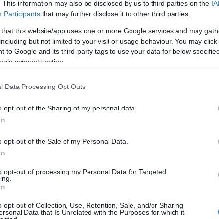
jének legfőbb dokumentumát az a több ezer felvétel
20
. This information may also be disclosed by us to third parties on the
IA
gyelőségének archívumában található. A felvételek
20
Participants
that may further disclose it to other third parties.
To
konstrukciós munkáit dokumentálják, amelyek a
ént 1934-ben indultak, s az öt városrész egységes
 that this website/app uses one or more Google services and may gath
lentősen kiépítették New York köztereit, közösségi
including but not limited to your visit or usage behaviour. You may click 
C
1944-ben megnősült, felhagyott a fényképezéssel. A
 to Google and its third-party tags to use your data for below specifi
12
teszi életművének fontos részévé.
ogle consent section.
sz
sz
(
6
l Data Processing Opt Outs
sz
en
o opt-out of the Sharing of my personal data.
er
sá
In
áp
ar
o opt-out of the Sale of my Personal Data.
ar
ar
In
(
2
(
1
to opt-out of processing my Personal Data for Targeted
ing.
ba
In
bá
bá
o opt-out of Collection, Use, Retention, Sale, and/or Sharing
ba
ersonal Data that Is Unrelated with the Purposes for which it
bib
lected.