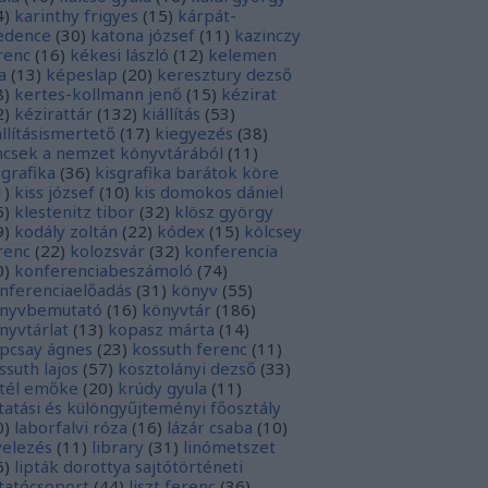
4
)
karinthy frigyes
(
15
)
kárpát-
dence
(
30
)
katona józsef
(
11
)
kazinczy
renc
(
16
)
kékesi lászló
(
12
)
kelemen
a
(
13
)
képeslap
(
20
)
keresztury dezső
8
)
kertes-kollmann jenő
(
15
)
kézirat
2
)
kézirattár
(
132
)
kiállítás
(
53
)
állításismertető
(
17
)
kiegyezés
(
38
)
ncsek a nemzet könyvtárából
(
11
)
sgrafika
(
36
)
kisgrafika barátok köre
1
)
kiss józsef
(
10
)
kis domokos dániel
6
)
klestenitz tibor
(
32
)
klösz györgy
9
)
kodály zoltán
(
22
)
kódex
(
15
)
kölcsey
renc
(
22
)
kolozsvár
(
32
)
konferencia
0
)
konferenciabeszámoló
(
74
)
nferenciaelőadás
(
31
)
könyv
(
55
)
nyvbemutató
(
16
)
könyvtár
(
186
)
nyvtárlat
(
13
)
kopasz márta
(
14
)
pcsay ágnes
(
23
)
kossuth ferenc
(
11
)
ssuth lajos
(
57
)
kosztolányi dezső
(
33
)
tél emőke
(
20
)
krúdy gyula
(
11
)
tatási és különgyűjteményi főosztály
0
)
laborfalvi róza
(
16
)
lázár csaba
(
10
)
velezés
(
11
)
library
(
31
)
linómetszet
6
)
lipták dorottya sajtótörténeti
tatócsoport
(
44
)
liszt ferenc
(
36
)