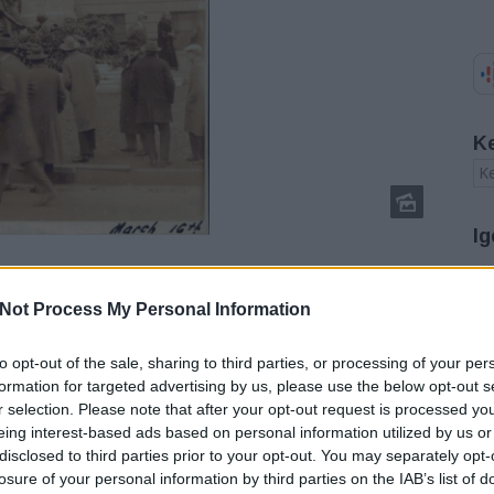
K
Ig
jős Zoltán írt tanulmányt
, az alábbiakban ez alapján
A
ikrotörténeti forrása ez a gyűjtemény a magyar
Not Process My Personal Information
20
20
-as évek második felében kezdett fényképezni. A
20
sak kísérletezett a technikával, képei kicsit
to opt-out of the sale, sharing to third parties, or processing of your per
20
t feliratokkal látta el, azonosítható ezekből, hogy
formation for targeted advertising by us, please use the below opt-out s
20
és kik a rajta szereplő vendégek. A képek mellé
r selection. Please note that after your opt-out request is processed y
20
k, programfüzetek alapján elénk tárul az amerikai
eing interest-based ads based on personal information utilized by us or
20
főbb szereplői, kapcsolatai – a társadalomtörténet
disclosed to third parties prior to your opt-out. You may separately opt-
20
 de életének csak egy szakaszát szentelte a
20
losure of your personal information by third parties on the IAB’s list of