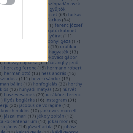
rópai unió
(
28
)
európa színpadán oszk
9
)
ex libris
(
87
)
ex libris gyűjtők
űjtemények
(
74
)
fametszet
(
69
)
farkas
renc
(
12
)
farkas gábor farkas
(
84
)
dák sári
(
11
)
fénykép
(
11
)
ferenc józsef
0
)
fery antal
(
56
)
főigazgatói kabinet
8
)
földesi ferenc
(
19
)
folyóirat
(
11
)
lambos ferenc
(
13
)
gárdonyi géza
(
17
)
ndos gábor
(
11
)
grafika
(
15
)
grafikai
akát
(
13
)
gyulai pál
(
16
)
hagyaték
(
13
)
lász gábor
(
10
)
hamvai-kovács gábor
4
)
hanvay hajnalka
(
11
)
haranghy jenő
1
)
herczeg ferenc
(
15
)
hermann róbert
0
)
herman ottó
(
13
)
hess andrás
(
16
)
sziodosz
(
111
)
hevesi sándor
(
15
)
man bálint
(
19
)
honfoglalás
(
32
)
horthy
klós
(
12
)
hunyadi mátyás
(
22
)
húsvét
5
)
huszevesamek
(
20
)
ii. rákóczi ferenc
1
)
illyés boglárka
(
16
)
instagram
(
31
)
terjú
(
20
)
jacobus de voragine
(
10
)
nkovich miklós
(
10
)
jankovics marcell
3
)
jászai mari
(
17
)
jékely zoltán
(
12
)
kai-bicentenárium
(
10
)
jókai mór
(
98
)
zsa jános
(
14
)
józsef attila
(
30
)
juhász
ula
(
10
)
kalcsó gyula
(
16
)
káldi györgy