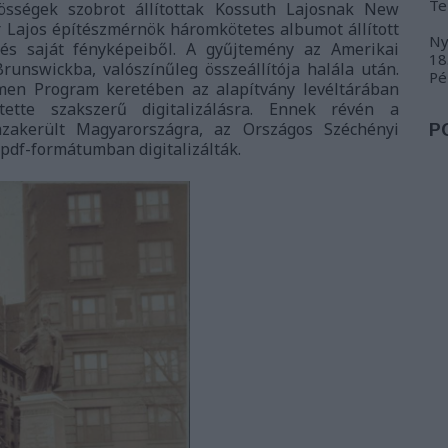
Te
sségek szobrot állítottak Kossuth Lajosnak New
er Lajos építészmérnök háromkötetes albumot állított
Ny
 és saját fényképeiből. A gyűjtemény az Amerikai
18
unswickba, valószínűleg összeállítója halála után.
Pé
en Program keretében az alapítvány levéltárában
ítette szakszerű digitalizálásra. Ennek révén a
zakerült Magyarországra, az Országos Széchényi
P
pdf-formátumban digitalizálták.