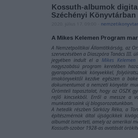
Kossuth-albumok digital
Széchényi Könyvtárban
2020. július 17. 09:00
-
nemzetikonyvta
A Mikes Kelemen Program marg
A
Nemzetpolitikai Államtitkárság, az O
szervezésében a Diaszpóra Tanács III. 
jegyében indult el a
Mikes Kelemen
nagyszabású program keretében hazai
gyarapodhatnak könyvekkel, folyóirat
imakönyvektől kezdve egészen a bakel
dokumentumot a nemzeti könyvtár munkat
Örömteli tapasztalat, hogy az OSZK gy
rejlő kincsekből. Erről a messze a
munkatársaink új blogsorozatunkban.
A hetedik részben
Sárközy Réka, a
Tör
építészmérnök által újságcikkek kivága
albumát ismerteti, amely az amerikai m
Kossuth-szobor 1928-as avatását örökít