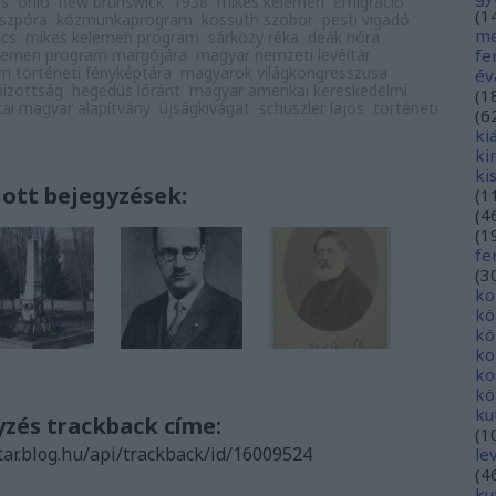
os
ohio
new brunswick
1938
mikes kelemen
emigráció
(
1
aszpóra
közmunkaprogram
kossuth szobor
pesti vigadó
me
ács
mikes kelemen program
sárközy réka
deák nóra
fe
elemen program margójára
magyar nemzeti levéltár
 történeti fényképtára
magyarok világkongresszusa
év
izottság
hegedüs lóránt
magyar amerikai kereskedelmi
(
1
ai magyar alapítvány
újságkivágat
schüszler lajos
történeti
(
6
ki
ki
ki
lott bejegyzések:
(
1
(
4
(
1
fe
(
3
ko
kö
kö
ko
ko
kö
ku
yzés trackback címe:
(
1
tar.blog.hu/api/trackback/id/16009524
le
(
4
ku