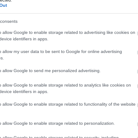
(
1
Out
bo
br
(
1
consents
bu
te
o allow Google to enable storage related to advertising like cookies on
cs
evice identifiers in apps.
(
1
vi
vű lapkivágatokból és túlnyomórészt 6×9 cm-es
o allow my user data to be sent to Google for online advertising
da
egvan bennük a szoborleleplezési ünnep magyar
s.
da
alas programfüzete, amelyben a szoborról „Aloysius
de
bornyomásos pecséttel szignált felvétele szerepel.
fr
to allow Google to send me personalized advertising.
di
odore-ban tartott 1600 terítékes díszvacsora
ké
 és a Magyar Amerikai Kereskedelmi Kamara által
o allow Google to enable storage related to analytics like cookies on
le
dorf Astoriában adott ebéd brosúrája, valamint a
is
evice identifiers in apps.
szlernek kiállított díszoklevél is. A magyar cikkek az
(
1
ényei, beszámolói, a Kossuth-szoborbizottság
eg
o allow Google to enable storage related to functionality of the website
cseréléséig bezáródóan. Saját fényképeinek első, 15
is
7. november 5-i alapkőletételének megörökítésén
ar
t dombornyomásos kerettel kivitelezett 20×12 cm
vi
o allow Google to enable storage related to personalization.
nd szignáltak. Ezek a reprezentatív képek, tömeges
em
jó
zászlókkal fedett, illetve a leleplezés utáni állapotát
er
elkednek a többi közül, bár ezek is elsősorban
o allow Google to enable storage related to security, including