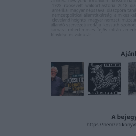
Címkék:
new york
fotóalbum
kossuth laj
1928
roosevelt
waldorf astoria
2018
di
amerikai magyar népszava
diaszpóra tan
nemzetpolitikai államtitkárság
a mikes k
cleveland heights
magyar nemzeti múzeum
állandó szervezeti irodája
kossuth-szoborb
kamara
robert moses
fejős zoltán
amerik
fénykép- és videótár
Aján
A bejeg
https://nemzetikonyv