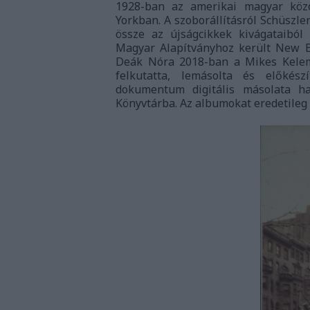
1928-ban az amerikai magyar közö
Yorkban. A szoborállításról Schüszl
össze az újságcikkek kivágataiból
Magyar Alapítványhoz került New Br
Deák Nóra 2018-ban a Mikes Kelem
felkutatta, lemásolta és előkész
dokumentum digitális másolata ha
Könyvtárba. Az albumokat eredetileg 