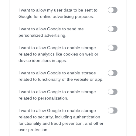
I want to allow my user data to be sent to
Google for online advertising purposes.
I want to allow Google to send me
personalized advertising.
I want to allow Google to enable storage
related to analytics like cookies on web or
device identifiers in apps.
I want to allow Google to enable storage
related to functionality of the website or app.
I want to allow Google to enable storage
related to personalization.
I want to allow Google to enable storage
related to security, including authentication
Szenci Molnár Albert: Imádságos könyvecske.
functionality and fraud prevention, and other
Heidelberg, 1621. Címlap –
Régi Nyomtatványok
user protection.
Tára, RMK I 514