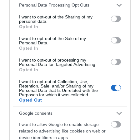
MDCXXI
-re alakítása, ahol az utolsó számjegy kissé
Please note that this website/app uses one or more Google
Personal Data Processing Opt Outs
féloldalas és halványabb, mivel kevesebb festék
services and may gather and store information including but
jutott rá.
not limited to your visit or usage behaviour. You may click to
I want to opt-out of the Sharing of my
personal data.
grant or deny consent to Google and its third-party tags to
Opted In
use your data for below specified purposes in below Google
consent section.
I want to opt-out of the Sale of my
Personal Data.
Opted In
I want to opt-out of processing my
Personal Data for Targeted Advertising.
Opted In
I want to opt-out of Collection, Use,
Retention, Sale, and/or Sharing of my
Personal Data that Is Unrelated with the
Purposes for which it was collected.
Opted Out
Google consents
I want to allow Google to enable storage
related to advertising like cookies on web or
device identifiers in apps.