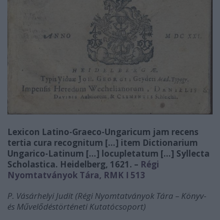
Lexicon Latino-Graeco-Ungaricum jam recens
tertia cura recognitum […] item Dictionarium
Ungarico-Latinum […] locupletatum […] Syllecta
Scholastica. Heidelberg, 1621. –
Régi
Nyomtatványok Tára, RMK I 513
P. Vásárhelyi Judit (Régi Nyomtatványok Tára – Könyv-
és Művelődéstörténeti Kutatócsoport)