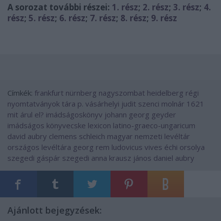
A sorozat további részei:
1. rész
;
2. rész
;
3. rész
;
4.
rész
;
5. rész
;
6. rész
;
7. rész
;
8. rész
;
9. rész
Címkék:
frankfurt
nürnberg
nagyszombat
heidelberg
régi
nyomtatványok tára
p. vásárhelyi judit
szenci molnár
1621
mit árul el?
imádságoskönyv
johann georg geyder
imádságos könyvecske
lexicon latino-graeco-ungaricum
david aubry
clemens schleich
magyar nemzeti levéltár
országos levéltára
georg rem
ludovicus vives
échi orsolya
szegedi gáspár
szegedi anna
krausz jános
daniel aubry
Ajánlott bejegyzések: