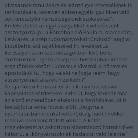
olvasásnak tanulására és leánzó gyermecskéiknek is
taníttatására, követvén ebben egyéb igaz hiten való
sok keresztyén nemzetségeknek szokásokat”.
Emlékeztetett az egyházatyákkal levelező szent
asszonyokra (pl. a Rómában élő Paulára, Marcellára,
Létára) és „a szép tudományokkal tündöklő” angliai
Erzsébetre, aki saját kezével írt leveleket „a
keresztyén szomszédországokban lévő bölcs
doktoroknak”. Igazolásképpen hosszabban idézett
még többek között Ludovicus Vivestől, a nőnevelés
apostolától is, „hogy valaki ne fogja reám, hogy
asszonyoknak akarok hízelkedni”.
Az ajánlólevél ezután tér át a könyv kiadásával
kapcsolatos kérdésekre. Kiderül, hogy Molnár már
az előző esztendőben elkészült a fordításával, ki is
bocsájtotta volna húsvét előtt, „hogyha a
nyomtatásban munkálkodó ifjúság hadi hírekkel
másuvá nem vonattatott volna”. A kötet
megjelenését az akkoriban kibontakozó harmincéves
háború, a „könyvárosoknak hadaktúl való félelme”