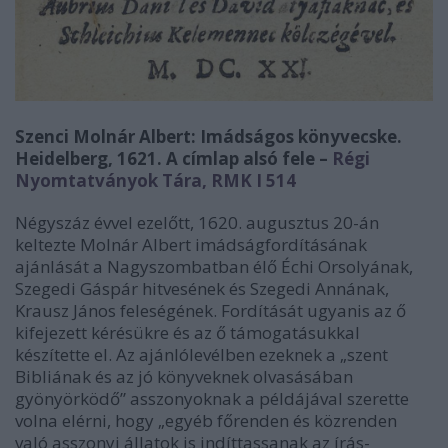
Szenci Molnár Albert: Imádságos könyvecske.
Heidelberg, 1621. A címlap alsó fele –
Régi
Nyomtatványok Tára, RMK I 514
Négyszáz évvel ezelőtt, 1620. augusztus 20-án
keltezte Molnár Albert imádságfordításának
ajánlását a Nagyszombatban élő Échi Orsolyának,
Szegedi Gáspár hitvesének és Szegedi Annának,
Krausz János feleségének. Fordítását ugyanis az ő
kifejezett kérésükre és az ő támogatásukkal
készítette el. Az ajánlólevélben ezeknek a „szent
Bibliának és az jó könyveknek olvasásában
gyönyörködő” asszonyoknak a példájával szerette
volna elérni, hogy „egyéb főrenden és közrenden
való asszonyi állatok is indíttassanak az írás-