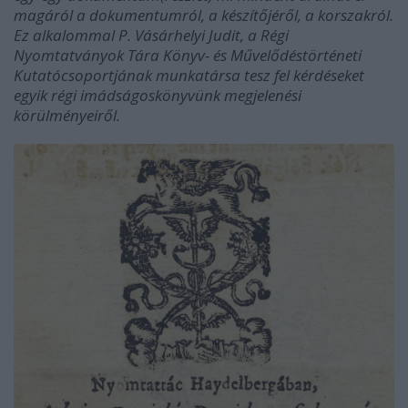
mag
ár
ól a dokumentumról, a készítőjéről, a korszakról.
Ez alkalommal P. Vásárhelyi Judit, a Régi
Nyomtatványok Tára Könyv- és Művelődéstörténeti
Kutatócsoportjának munkat
ár
sa tesz fel kérdéseket
egyik régi imádságoskönyvünk megjelenési
körülményeiről.