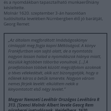
és a nyomdákban tapasztalható munkaerőhiány
késleltette.
Molnár 1620. szeptember 3-án hasonlóan
tudósította levelében Nürnbergben élő jó barátját,
Georg Remet:
„Az általam megfordított Imádságoskönyv
címlapját meg fogja kapni Méltóságod. A könyv
Frankfurtban van sajtó alatt, de a nyomtatás
nagyon lassan halad a nyomdászok hiánya miatt,
közülük legtöbben táborba vonulnak. […] A
praefatioban többek között megcáfolom azoknak
a téves vélekedését, akik azt bizonygatják, hogy a
nőknek káros a betűk ismerete. Nagyon várom
nemes férjeik levelét:
elküldtem nekik a
kinyomtatott
első négy levelet
.”
Magyar Nemzeti Levéltár Országos Levéltára R
313. [Szenci Molnár Albert levele Georg Rem
nürnbergi jogtudósnak, Heidelberg, 1620.