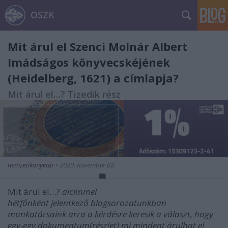
OSZK
Mit árul el Szenci Molnár Albert
Imádságos könyvecskéjének
(Heidelberg, 1621) a címlapja?
Mit árul el…? Tizedik rész
nemzetikonyvtar
•
2020. november 02.
Mi
t
árul
el
…?
alcímmel
hétfőnként jelentkező blogsorozatunkban
munkat
ár
saink
ar
ra a kérdésre keresik a választ, hogy
egy-egy dokumentum(részlet)
mi
mi
ndent árulhat
el