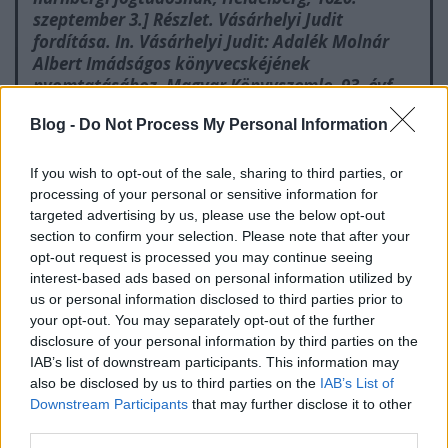
szeptember 3.] Részlet. Vásárhelyi Judit
fordítása. In. Vásárhelyi Judit: Adalék Molnár
Albert Imádságos könyvecskéjének
nyomtatásához, Magyar Könyvszemle, 93. évf.,
3. sz., 1977, 276. –
Elektronikus Periodika
Blog -
Do Not Process My Personal Information
Archívum
If you wish to opt-out of the sale, sharing to third parties, or
processing of your personal or sensitive information for
A nyomdai munkálatok azonban Frankfurtban olyan
targeted advertising by us, please use the below opt-out
lassan haladtak, hogy a kötet kiadói: David és Daniel
section to confirm your selection. Please note that after your
Aubry és Clemens Schleich végül nem saját
opt-out request is processed you may continue seeing
frankfurti nyomdájukban, hanem Heidelbergben
interest-based ads based on personal information utilized by
us or personal information disclosed to third parties prior to
jelentették meg Molnár munkáját. Erre utal a
your opt-out. You may separately opt-out of the further
címlapon az impresszumban Heidelberg mint
disclosure of your personal information by third parties on the
kiadási hely. A nyomtatás azonban ott sem a
IAB’s list of downstream participants. This information may
terveknek megfelelően alakulhatott. Az MDCXX
also be disclosed by us to third parties on the
IAB’s List of
évszámot rányomtatták ugyan a címlapra, de a
Downstream Participants
that may further disclose it to other
kiadás végül is a következő évre csúszott át. Ezt
third parties.
árulja el a címlap alján lévő, eredeti
MDCXX
évszám