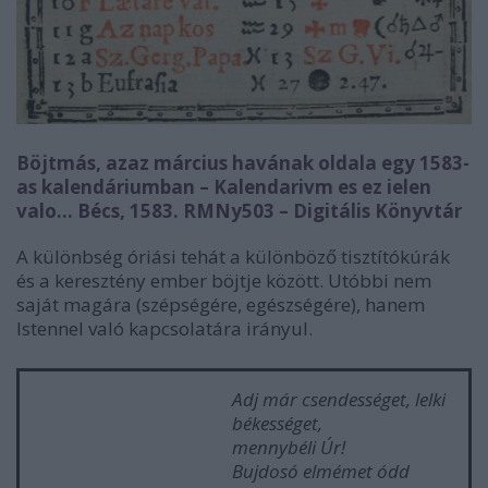
Böjtmás, azaz március havának oldala egy 1583-
as kalendáriumban – Kalendarivm es ez ielen
valo… Bécs, 1583. RMNy503 – Digitális Könyvtár
A különbség óriási tehát a különböző tisztítókúrák
és a keresztény ember böjtje között. Utóbbi nem
saját magára (szépségére, egészségére), hanem
Istennel való kapcsolatára irányul.
Adj már csendességet, lelki
békességet,
mennybéli Úr!
Bujdosó elmémet ódd