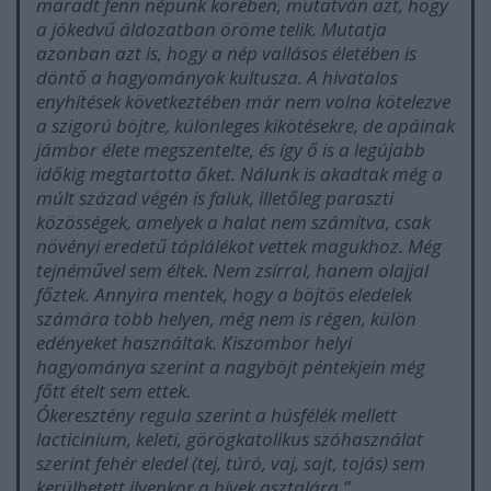
maradt fenn népünk körében, mutatván azt, hogy
a jókedvű áldozatban öröme telik. Mutatja
azonban azt is, hogy a nép vallásos életében is
döntő a hagyományok kultusza. A hivatalos
enyhítések következtében már nem volna kötelezve
a szigorú böjtre, különleges kikötésekre, de apáinak
jámbor élete megszentelte, és így ő is a legújabb
időkig megtartotta őket. Nálunk is akadtak még a
múlt század végén is faluk, illetőleg paraszti
közösségek, amelyek a halat nem számítva, csak
növényi eredetű táplálékot vettek magukhoz. Még
tejnéművel sem éltek. Nem zsírral, hanem olajjal
főztek. Annyira mentek, hogy a böjtös eledelek
számára több helyen, még nem is régen, külön
edényeket használtak. Kiszombor helyi
hagyománya szerint a nagyböjt péntekjein még
főtt ételt sem ettek.
Ókeresztény regula szerint a húsfélék mellett
lacticinium, keleti, görögkatolikus szóhasználat
szerint fehér eledel (tej, túró, vaj, sajt, tojás) sem
kerülhetett ilyenkor a hívek asztalára.”