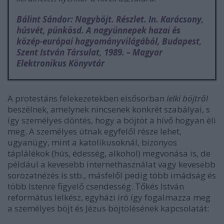
Bálint Sándor: Nagyböjt. Részlet. In. Karácsony,
húsvét, pünkösd. A
nagyünnepek hazai és
közép-európai hagyományvilágából, Budapest,
Szent István Társulat, 1989.
– Magyar
Elektronikus Könyvtár
A protestáns felekezetekben elsősorban
lelki böjtről
beszélnek, amelynek nincsenek konkrét szabályai, s
így személyes döntés, hogy a böjtöt a hívő hogyan éli
meg. A személyes útnak egyfelől része lehet,
ugyanúgy, mint a katolikusoknál, bizonyos
táplálékok (hús, édesség, alkohol) megvonása is, de
például a kevesebb internethasználat vagy kevesebb
sorozatnézés is stb., másfelől pedig több imádság és
több Istenre figyelő csendesség.
Tőkés István
református lelkész, egyházi író így fogalmazza meg
a személyes böjt és Jézus böjtölésének kapcsolatát: