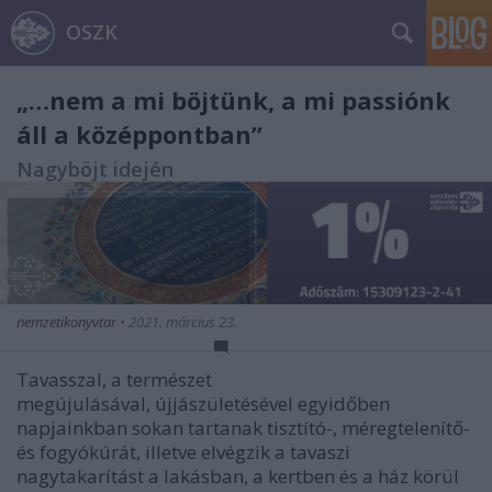
OSZK
„…nem a mi böjtünk, a mi passiónk
áll a középpontban”
Nagyböjt idején
nemzetikonyvtar
•
2021. március 23.
Tavasszal,
a természet
megújulásával, újjászületésével egyidőben
napjainkban
sokan tartanak tisztító-, méregtelenítő-
és fogyókúrát, illetve elvégzik a tavaszi
nagytakarítást a lakásban, a kertben és a ház körül