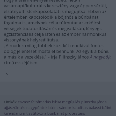
vasárnapi/kulturális keresztény vagy éppen sérült,
elsatnyult istenkapcsolatát is megújítsa. Ebben az
értelemben kapcsolódik a böjthöz a bűnbánat
fogalma is, amelynek célja túlmutat az erkölcsi
vétségek tudatosításán és megvallásán, lényegi,
egzisztenciális célja Isten és az ember harmonikus
viszonyának helyreállítása.
„A modern világ többek közt két rendkívül fontos
dolog jelentését mosta el bennünk. Az egyik a bűné,
a másik a vezeklésé.” – írja Pilinszky János
A nagyböjt
című esszéjében.
–s–
Címkék:
tavasz
feltámadás
biblia
megújulás
pilinszky jános
újjászületés
nagypéntek
bálint sándor
katolikus
balassi bálint
kalendárium
tisztítókúra
bűnbánat
protestáns