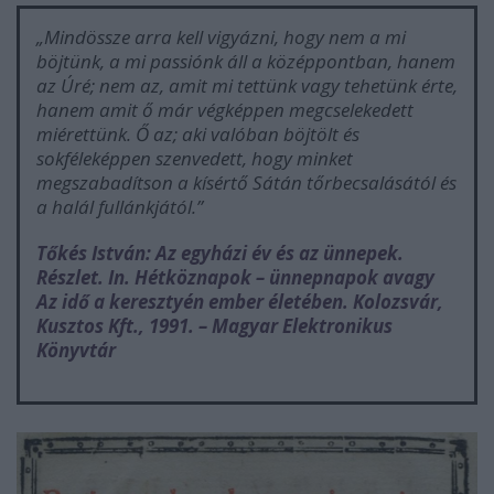
„Mindössze arra kell vigyázni, hogy nem a mi
böjtünk, a mi passiónk áll a középpontban, hanem
az Úré; nem az, amit mi tettünk vagy tehetünk érte,
hanem amit ő már végképpen megcselekedett
miérettünk. Ő az; aki valóban böjtölt és
sokféleképpen szenvedett, hogy minket
megszabadítson a kísértő Sátán tőrbecsalásától és
a halál fullánkjától.”
Tőkés István:
Az egyházi év és az ünnepek.
Részlet. In.
Hétköznapok – ünnepnapok avagy
Az idő a keresztyén ember életében. Kolozsvár,
Kusztos Kft., 1991.
– Magyar Elektronikus
Könyvtár