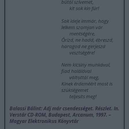
bútól szívemet,
kit sok kín fúr!
Sok ideje immár, hogy
lelkem szomjan vár
mentségére,
Őrizd, ne hadd, ébreszd,
haragod ne gerjeszd
vesztségére!
Nem kicsiny munkával,
fiad halálával
váltottál meg,
Kinek érdeméért most is
szükségemet
teljesíts meg!
Balassi Bálint: Adj már csendességet. Részlet. In.
Verstár CD-ROM, Budapest, Arcanum, 1997. –
Magyar Elektronikus Könyvtár