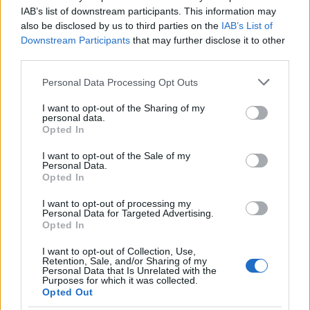
IAB’s list of downstream participants. This information may
also be disclosed by us to third parties on the
IAB’s List of
Downstream Participants
that may further disclose it to other
third parties.
Please note that this website/app uses one or more Google
Personal Data Processing Opt Outs
services and may gather and store information including but
not limited to your visit or usage behaviour. You may click to
I want to opt-out of the Sharing of my
personal data.
grant or deny consent to Google and its third-party tags to
Opted In
Bűnbánat. Szobor a Kerepesi temetőben. Fotó:
use your data for below specified purposes in below Google
Varga József – Digitális Képarchívum
consent section.
I want to opt-out of the Sale of my
Personal Data.
Opted In
A nagyböjt – a
hamvazószerdától húsvétvasárnapig
terjedő hathetes időszak – a húsvéti előkészület ideje
I want to opt-out of processing my
az egyházi évben. Negyvennapos böjtnek is
Personal Data for Targeted Advertising.
emlegetik, mivel a vasárnap, Jézus feltámadásának
Opted In
napja, ünnepnap lévén, a régebbi korokban sem
I want to opt-out of Collection, Use,
számított soha böjtös napnak. (
A protestáns
Retention, Sale, and/or Sharing of my
felekezetek az első böjti vasárnappal kezdik a böjti
Personal Data that Is Unrelated with the
Purposes for which it was collected.
időszakot, ami húsvétvasárnap ér véget.)
Opted Out