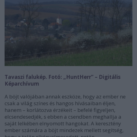
Tavaszi falukép. Fotó: „HuntHerr” – Digitális
Képarchívum
A böjt valójában annak eszköze, hogy az ember ne
csak a világ színes és hangos hívásaiban éljen,
hanem – korlátozva érzékeit – befelé figyeljen,
elcsendesedjék, s ebben a csendben meghallja a
saját lelkében elnyomott hangokat. A keresztény
ember számára a böjt mindezek mellett segítség,
hogy a talán elkényelmesedett, netán