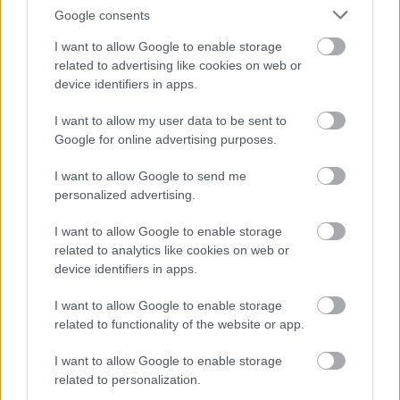
Google consents
„Amikor elmúlt a szombat, Mária Magdolna,
Mária, Jakab anyja, és Szalómé illatszereket
I want to allow Google to enable storage
related to advertising like cookies on web or
vásároltak, s elmentek, hogy bebalzsamozzák. A
device identifiers in apps.
hét első napján kora reggel, napkeltekor kimentek
a sírhoz. Egymás közt így beszélgettek: »Ki fogja
I want to allow my user data to be sent to
elhengeríteni a követ a sír bejárata elől?« De
Google for online advertising purposes.
amikor odanéztek, látták, hogy a kő el van
hengerítve, jóllehet igen nagy volt. Amint bementek
I want to allow Google to send me
a sírba, jobbról egy fehér ruhába öltözött ifjút
personalized advertising.
láttak, amint ott ült. Megrémültek. De az
megszólította őket: »Ne féljetek! Ti a keresztre
I want to allow Google to enable storage
feszített názáreti Jézust keresitek. Feltámadt, nincs
related to analytics like cookies on web or
itt! Nézzétek, itt a hely, ahová tették! De siessetek,
device identifiers in apps.
mondjátok meg tanítványainak és Péternek:
Előttetek megy Galileába, ott majd látjátok, amint
I want to allow Google to enable storage
mondta nektek.« Erre kijöttek a sírból és elfutottak,
related to functionality of the website or app.
mert félelem és szorongás vett rajtuk erőt.
Félelmükben senkinek sem szóltak semmiről.”
I want to allow Google to enable storage
related to personalization.