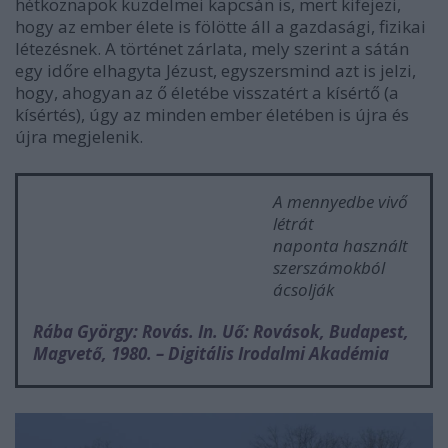
hétköznapok küzdelmei kapcsán is, mert kifejezi,
hogy az ember élete is fölötte áll a gazdasági, fizikai
létezésnek. A történet zárlata, mely szerint a sátán
egy időre elhagyta Jézust, egyszersmind azt is jelzi,
hogy, ahogyan az ő életébe visszatért a kísértő (a
kísértés), úgy az minden ember életében is újra és
újra megjelenik.
A mennyedbe vivő
létrát
naponta használt
szerszámokból
ácsolják
Rába György: Rovás. In. Uő: Rovások, Budapest,
Magvető, 1980. – Digitális Irodalmi Akadémia