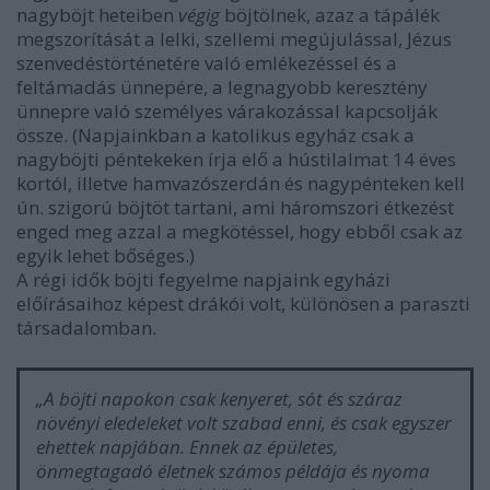
nagyböjt heteiben
végig
böjtölnek, azaz a tápálék
megszorítását a lelki, szellemi megújulással, Jézus
szenvedéstörténetére való emlékezéssel és a
feltámadás ünnepére, a legnagyobb keresztény
ünnepre való személyes várakozással kapcsolják
össze. (
Napjainkban a katolikus egyház csak a
nagyböjti péntekeken írja elő a hústilalmat 14 éves
kortól, illetve hamvazószerdán és nagypénteken kell
ún. szigorú böjtöt tartani, ami háromszori étkezést
enged meg azzal a megkötéssel, hogy ebből csak az
egyik lehet bőséges.)
A régi idők böjti fegyelme napjaink egyházi
előírásaihoz képest drákói volt, különösen a paraszti
társadalomban.
„A böjti napokon csak kenyeret, sót és száraz
növényi eledeleket volt szabad enni, és csak egyszer
ehettek napjában. Ennek az épületes,
önmegtagadó életnek számos példája és nyoma