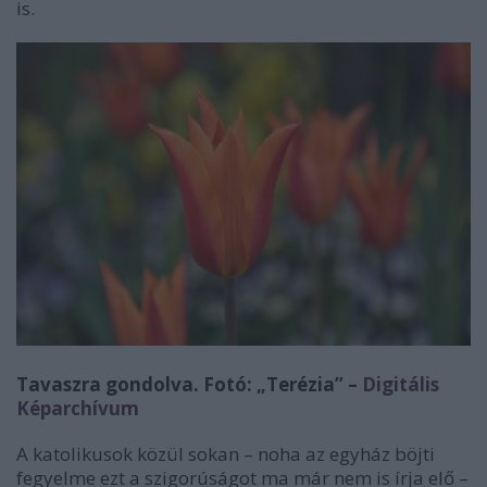
is.
Tavaszra gondolva. Fotó: „Terézia” –
Digitális
Képarchívum
A katolikusok közül sokan – noha az egyház böjti
fegyelme ezt a szigorúságot ma már nem is írja elő –