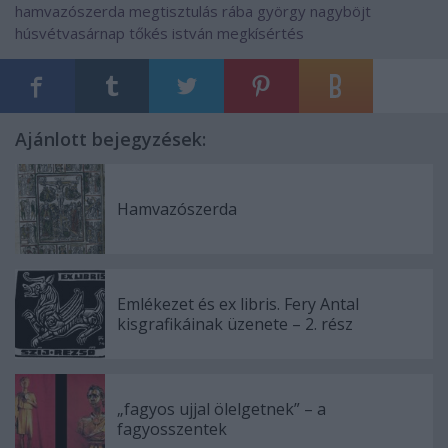
hamvazószerda
megtisztulás
rába györgy
nagyböjt
húsvétvasárnap
tőkés istván
megkísértés
Ajánlott bejegyzések:
Hamvazószerda
Emlékezet és ex libris. Fery Antal
kisgrafikáinak üzenete – 2. rész
„fagyos ujjal ölelgetnek” – a
fagyosszentek