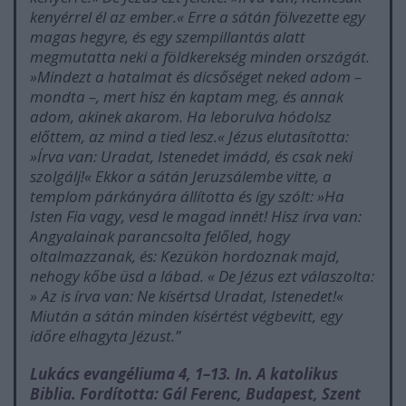
kenyérrel él az ember.« Erre a sátán fölvezette egy
magas hegyre, és egy szempillantás alatt
megmutatta neki a földkerekség minden országát.
»Mindezt a hatalmat és dicsőséget neked adom –
mondta –, mert hisz én kaptam meg, és annak
adom, akinek akarom. Ha leborulva hódolsz
előttem, az mind a tied lesz.« Jézus elutasította:
»Írva van: Uradat, Istenedet imádd, és csak neki
szolgálj!« Ekkor a sátán Jeruzsálembe vitte, a
templom párkányára állította és így szólt: »Ha
Isten Fia vagy, vesd le magad innét! Hisz írva van:
Angyalainak parancsolta felőled, hogy
oltalmazzanak, és: Kezükön hordoznak majd,
nehogy kőbe üsd a lábad. « De Jézus ezt válaszolta:
» Az is írva van: Ne kísértsd Uradat, Istenedet!«
Miután a sátán minden kísértést végbevitt, egy
időre elhagyta Jézust.”
Lukács evangéliuma 4, 1–13. In. A katolikus
Biblia. Fordította: Gál Ferenc, Budapest, Szent