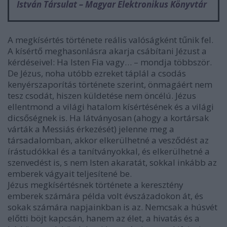
István Társulat – Magyar Elektronikus Könyvtár
A megkísértés története reális valóságként tűnik fel.
A kísértő meghasonlásra akarja csábítani Jézust a
kérdéseivel: Ha Isten Fia vagy… – mondja többször.
De Jézus, noha utóbb ezreket táplál a csodás
kenyérszaporítás története szerint, önmagáért nem
tesz csodát, hiszen küldetése nem öncélú. Jézus
ellentmond a világi hatalom kísértésének és a világi
dicsőségnek is. Ha látványosan (ahogy a kortársak
várták a Messiás érkezését) jelenne meg a
társadalomban, akkor elkerülhetné a vesződést az
írástudókkal és a tanítványokkal, és elkerülhetné a
szenvedést is, s nem Isten akaratát, sokkal inkább az
emberek vágyait teljesítené be.
Jézus megkísértésnek története a keresztény
emberek számára példa volt évszázadokon át, és
sokak számára napjainkban is az. Nemcsak a húsvét
előtti böjt kapcsán, hanem az élet, a hivatás és a