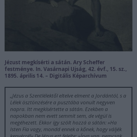
Jézust megkísérti a sátán. Ary Scheffer
festménye. In. Vasárnapi Ujság, 42. évf., 15. sz.,
1895. április 14. – Digitális Képarchívum
„Jézus a Szentlélektől eltelve elment a Jordántól, s a
Lélek ösztönzésére a pusztába vonult negyven
napra. Itt megkísértette a sátán. Ezekben a
napokban nem evett semmit sem, de végül is
megéhezett. Ekkor így szólt hozzá a sátán: »Ha
Isten Fia vagy, mondd ennek a kőnek, hogy váljék
kenyérré!« De Jézus ezt felelte: »Írva van, nemcsak