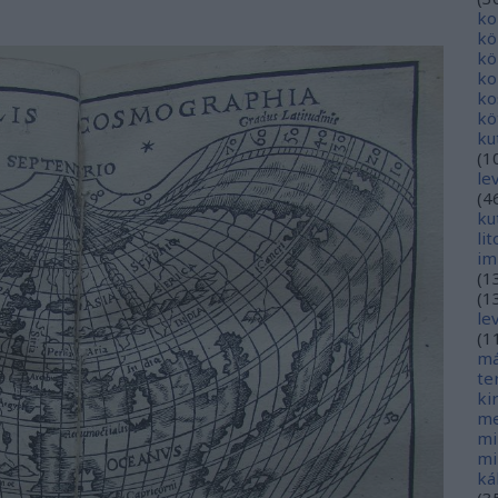
ko
kö
kö
ko
ko
kö
ku
(
1
le
(
4
ku
li
im
(
1
(
1
le
(
1
má
te
ki
me
mi
mi
ká