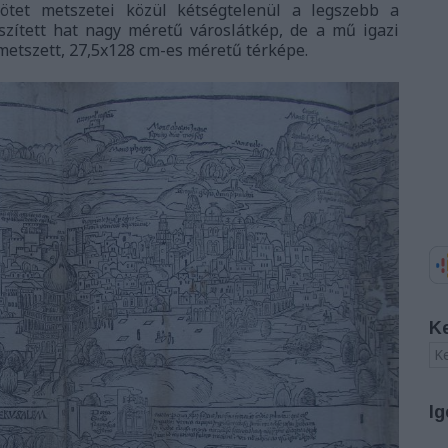
tet metszetei közül kétségtelenül a legszebb a
szített hat nagy méretű városlátkép, de a mű igazi
metszett, 27,5x128 cm-es méretű térképe.
K
Ig