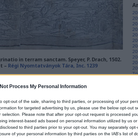
A
20
20
20
20
20
20
20
20
20
inatio in terram sanctam. Speyer, P. Drach, 1502.
20
et –
Régi Nyomtatványok Tára, Inc. 1239
20
To
és a látkép erényeit ötvöző műalkotást minden idők
t tarjuk számon. Alkotója olyan eredeti művészi
Not Process My Personal Information
C
 igencsak idegennek tartanánk egy megbízhatónak
ich ugyanis annak érdekében, hogy Jeruzsálemnek a
12
to opt-out of the sale, sharing to third parties, or processing of your per
sz
eteit minél élethűbben bemutathassa, a város
sz
formation for targeted advertising by us, please use the below opt-out s
otta, hogy a teljes művet topográfiailag eltorzítva,
(
6
r selection. Please note that after your opt-out request is processed y
ja. A leghatásosabb nézet érdekében még azt a
sz
eing interest-based ads based on personal information utilized by us or
, hogy a térkép keleti tájolásától eltérően, magát a
en
. A
Peregrinatio
hatalmas siker volt a maga korában,
disclosed to third parties prior to your opt-out. You may separately opt-
er
, mintegy negyedszázadon át kiadták. A Jankovich-
losure of your personal information by third parties on the IAB’s list of
sá