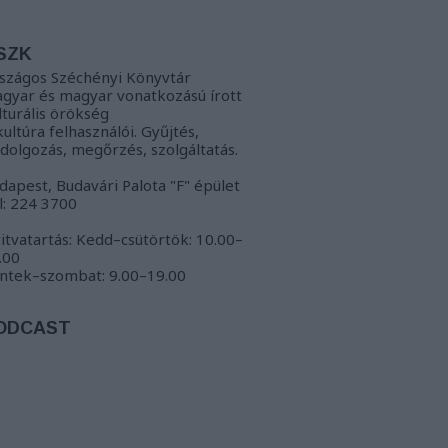
SZK
szágos Széchényi Könyvtár
gyar és magyar vonatkozású írott
lturális örökség
kultúra felhasználói. Gyűjtés,
ldolgozás, megőrzés, szolgáltatás.
dapest, Budavári Palota "F" épület
l: 224 3700
itvatartás: Kedd–csütörtök: 10.00–
.00
ntek–szombat: 9.00–19.00
ODCAST