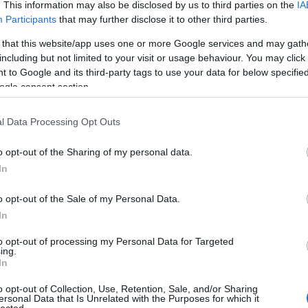
r Drach (1445 k.–1504) kiadásában. Drach ehhez az
. This information may also be disclosed by us to third parties on the
IA
áp
 nem az eredeti mű fadúcairól nyomtatta az
ar
Participants
that may further disclose it to other third parties.
ről hű másolatokat készíttetett. A
Jankovich-példány
ar
ar
 that this website/app uses one or more Google services and may gath
állapotban van, ezért annak csupán egy, a központi,
(
2
including but not limited to your visit or usage behaviour. You may click 
bemutatni.
(
1
 to Google and its third-party tags to use your data for below specifi
ba
ohannes Honterus (1498–1549) által készített Erdély-
ogle consent section.
bá
an térkép, amelyet a történelmi Magyarországon
bá
 születésű Honterus az 1521 és 1525 közötti években a
ba
l Data Processing Opt Outs
i-térképészeti ismereteit. Erdély-térképének első
bib
jén 1532-ben készítette, ahol a térkép mellett két
(
1
o opt-out of the Sharing of my personal data.
z Erdély-térkép első változatával Honterus azonban
bo
br
546-ban vagy nem sokkal azt követően, az eredeti
In
(
1
lmat módosítva Brassóban újra kiadta. A módosítás
bu
ét nagy méretű, díszkeretbe helyezett latin és német
o opt-out of the Sale of my Personal Data.
te
ásszal, valamint a nagyszebeni városi tanácsnak tett
In
cs
az első kiadásnak csupán töredékei ismertek, a ma
(
1
 amely egykoron a Jankovich-térképgyűjteményhez
vi
to opt-out of processing my Personal Data for Targeted
ényének egyik pótolhatatlan kincse.
ing.
da
In
da
de
o opt-out of Collection, Use, Retention, Sale, and/or Sharing
fr
ersonal Data that Is Unrelated with the Purposes for which it
di
lected.