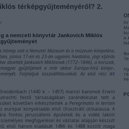
iklós térképgyűjteményéről? 2.
O
r
Or
Ma
ku
eg a nemzeti könyvtár Jankovich Miklós
A 
épgyűjteményét
fe
tes hónap volt a Nemzeti Múzeum és a múzeum könyvtára,
Bu
an, június 17-én és 23-án ugyanis hivatalos, jogi eljárás
Te
ve átvették Jankovich Miklósnak (1772–1846), a korszak,
 magyar gyűjtőjének a már akkor Európa-hírű könyv-,
Ny
teményét. Folytatjuk összeállításunkat. Az első rész
itt
18
Pé
Breidenbach (1440 k. – 1497) mainzi kanonok Erwin
P
trechti festő társaságában zarándokutat tett a
süket követően elkészítették a
Peregrinatio in terram
 európai könyvkiadás első illusztrált útikalauza. A
a fontos jeruzsálemi épületek és a vidék lakóit
személyes megfigyelései és vázlatai alapján készült
A mű első három kiadását 1486 és 1488 között maga