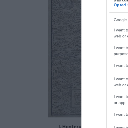
Opted 
Google 
I want t
web or d
I want t
purpose
I want 
I want t
web or d
I want t
or app.
I want t
J. Honterus: Chorographia Tran
I want t