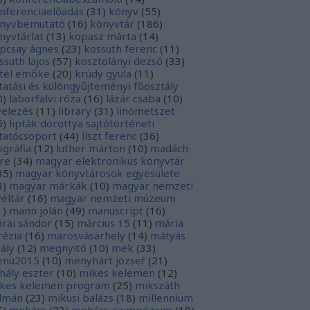
nferenciaelőadás
(
31
)
könyv
(
55
)
nyvbemutató
(
16
)
könyvtár
(
186
)
nyvtárlat
(
13
)
kopasz márta
(
14
)
pcsay ágnes
(
23
)
kossuth ferenc
(
11
)
ssuth lajos
(
57
)
kosztolányi dezső
(
33
)
tél emőke
(
20
)
krúdy gyula
(
11
)
tatási és különgyűjteményi főosztály
0
)
laborfalvi róza
(
16
)
lázár csaba
(
10
)
velezés
(
11
)
library
(
31
)
linómetszet
6
)
lipták dorottya sajtótörténeti
tatócsoport
(
44
)
liszt ferenc
(
36
)
tográfia
(
12
)
luther márton
(
10
)
madách
re
(
34
)
magyar elektronikus könyvtár
35
)
magyar könyvtárosok egyesülete
3
)
magyar márkák
(
10
)
magyar nemzeti
véltár
(
16
)
magyar nemzeti múzeum
1
)
mann jolán
(
49
)
manuscript
(
16
)
rai sándor
(
15
)
március 15
(
11
)
mária
rézia
(
16
)
marosvásárhely
(
14
)
mátyás
rály
(
12
)
megnyitó
(
10
)
mek
(
33
)
nü2015
(
10
)
menyhárt józsef
(
21
)
hály eszter
(
10
)
mikes kelemen
(
12
)
kes kelemen program
(
25
)
mikszáth
lmán
(
23
)
mikusi balázs
(
18
)
millennium