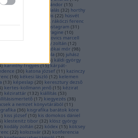
sziodosz
(
111
)
hevesi sándor
(
15
)
man bálint
(
19
)
honfoglalás
(
32
)
horthy
klós
(
12
)
hunyadi mátyás
(
22
)
húsvét
5
)
huszevesamek
(
20
)
ii. rákóczi ferenc
1
)
illyés boglárka
(
16
)
instagram
(
31
)
terjú
(
20
)
jacobus de voragine
(
10
)
nkovich miklós
(
10
)
jankovics marcell
3
)
jászai mari
(
17
)
jékely zoltán
(
12
)
kai-bicentenárium
(
10
)
jókai mór
(
98
)
zsa jános
(
14
)
józsef attila
(
30
)
juhász
ula
(
10
)
kalcsó gyula
(
16
)
káldi györgy
4
)
karinthy frigyes
(
15
)
kárpát-
dence
(
30
)
katona józsef
(
11
)
kazinczy
renc
(
16
)
kékesi lászló
(
12
)
kelemen
a
(
13
)
képeslap
(
20
)
keresztury dezső
8
)
kertes-kollmann jenő
(
15
)
kézirat
2
)
kézirattár
(
132
)
kiállítás
(
53
)
állításismertető
(
17
)
kiegyezés
(
38
)
ncsek a nemzet könyvtárából
(
11
)
sgrafika
(
36
)
kisgrafika barátok köre
1
)
kiss józsef
(
10
)
kis domokos dániel
6
)
klestenitz tibor
(
32
)
klösz györgy
9
)
kodály zoltán
(
22
)
kódex
(
15
)
kölcsey
renc
(
22
)
kolozsvár
(
32
)
konferencia
0
)
konferenciabeszámoló
(
74
)