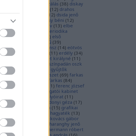
parchívum
(
50
)
digitalizálás
(
38
)
diskay
nke
(
13
)
dohnányi ernő
(
12
)
drahos
tván
(
20
)
drótos lászló
(
12
)
dsida jenő
2
)
dualizmus
(
10
)
egressy béni
(
12
)
ressy gábor
(
16
)
ekönyv
(
13
)
elbe
tván
(
70
)
elektronikus periodika
chívum
(
19
)
előadás
(
23
)
első
lágháború
(
37
)
emlékmű
(
39
)
lékműrombolás
(
25
)
ensz
(
14
)
eötvös
zsef
(
16
)
eötvös loránd
(
11
)
erdély
(
34
)
kel ferenc
(
26
)
erzsébet királyné
(
11
)
rópai unió
(
28
)
európa színpadán oszk
9
)
ex libris
(
87
)
ex libris gyűjtők
űjtemények
(
74
)
fametszet
(
69
)
farkas
renc
(
12
)
farkas gábor farkas
(
84
)
dák sári
(
11
)
fénykép
(
11
)
ferenc józsef
0
)
fery antal
(
56
)
főigazgatói kabinet
8
)
földesi ferenc
(
19
)
folyóirat
(
11
)
lambos ferenc
(
13
)
gárdonyi géza
(
17
)
ndos gábor
(
11
)
grafika
(
15
)
grafikai
akát
(
13
)
gyulai pál
(
16
)
hagyaték
(
13
)
lász gábor
(
10
)
hamvai-kovács gábor
4
)
hanvay hajnalka
(
11
)
haranghy jenő
1
)
herczeg ferenc
(
15
)
hermann róbert
0
)
herman ottó
(
13
)
hess andrás
(
16
)