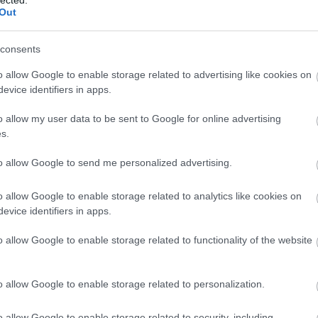
ké
Out
le
is
(
1
consents
eg
is
o allow Google to enable storage related to advertising like cookies on
ar
evice identifiers in apps.
vi
em
o allow my user data to be sent to Google for online advertising
jó
s.
er
eu
(
2
to allow Google to send me personalized advertising.
gy
fe
o allow Google to enable storage related to analytics like cookies on
fe
evice identifiers in apps.
(
2
(
5
ga
o allow Google to enable storage related to functionality of the website
go
pl
ha
o allow Google to enable storage related to personalization.
(
6
(
1
sylvaniae. Brassó. J. Honterus, 1546/49. –
Régi
(
1
o allow Google to enable storage related to security, including