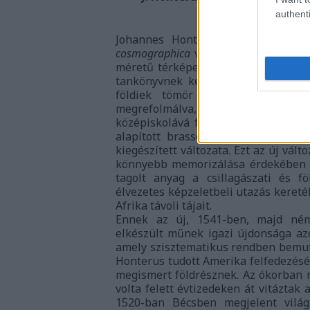
Nyomtatvá
authenti
Johannes Honterus legnagyobb ha
cosmographica
volt. Első kiadása, a
méretű térképet tartalmazott, a szö
tankönyvnek készült mű az oktatás
földiek tömör leírását célozta. 
megrefolmálva, úttörő módon az
középiskolává fejlesztette. Az új s
alapított brassói nyomdában kész
kiegészített változata. Ezt az új vál
könnyebb memorizálása érdekében v
tagolt anyag a csillagászati és fö
élvezetes képzeletbeli utazás kereté
Afrika távoli tájait.
Ennek az új, 1541-ben, majd némi
elkészült műnek igazi újdonsága a
amely szisztematikus rendben bemuta
Honterus tudott Amerika felfedezésé
megismert földrésznek. Az ókorban n
volta felett évtizedeken át vitáztak
1520-ban Bécsben megjelent világ