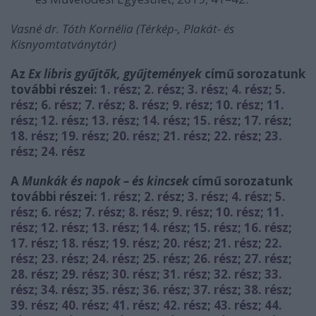
Vasné dr. Tóth Kornélia (Térkép-, Plakát- és
Kisnyomtatványtár)
Az
Ex libris gyűjtők, gyűjtemények
című sorozatunk
további részei:
1. rész
;
2. rész
;
3. rész
;
4. rész
;
5.
rész
;
6. rész
;
7. rész
;
8. rész
;
9. rész
;
10. rész
;
11.
rész
;
12. rész
;
13. rész
;
14. rész
;
15. rész
;
17. rész
;
18. rész
;
19. rész
;
20. rész
;
21. rész
;
22. rész
;
23.
rész
;
24. rész
A
Munkák és napok – és kincsek
című sorozatunk
további részei:
1. rész
;
2. rész
;
3. rész
;
4. rész
;
5.
rész
;
6. rész
;
7. rész
;
8. rész
;
9. rész
;
10. rész
;
11.
rész
;
12. rész
;
13. rész
;
14. rész
;
15. rész
;
16. rész
;
17. rész
;
18. rész
;
19. rész
;
20. rész
;
21. rész
;
22.
rész
;
23. rész
;
24. rész
;
25. rész
;
26. rész
;
27. rész
;
28. rész
;
29. rész
;
30. rész
;
31. rész
;
32. rész
;
33.
rész
;
34. rész
;
35. rész
;
36. rész
;
37. rész
;
38. rész
;
39. rész
;
40. rész
;
41. rész
;
42. rész
;
43. rész
;
44.