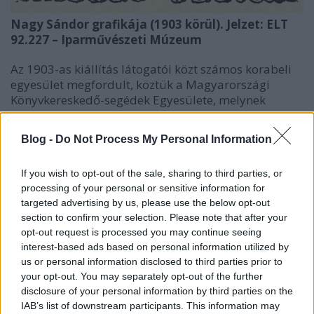
Nagy Sándor grafikája (1903 körül). Jelzet: ELT
92.227 – Iparművészeti Múzeum
Az 1903-as kiállítás látogatói közt számos korabeli
egyesület megfordult, köztük a Magyarországi
Könyvkereskedő-segédek Egyesülete, melynek
tagjait Czakó kalauzolta.
Czakó 1905-ig volt az Iparművészeti Múzeum
Blog -
Do Not Process My Personal Information
könyvtárosa, majd múzeumi őr lett. 1908-ban az
Országos Magyar Királyi Iparművészeti Iskolában a
If you wish to opt-out of the sale, sharing to third parties, or
Könyvnyomdászok Szakkörével összefogva
processing of your personal or sensitive information for
megszervezte a Nyomdászati Tanműhelyt. Az iskola
targeted advertising by us, please use the below opt-out
igazgatója magát Czakót – aki hosszú éveken át
section to confirm your selection. Please note that after your
foglalkozott a művészi grafikával – nevezte ki a
opt-out request is processed you may continue seeing
tanműhely élére. Czakó, Helbing Ferenc rajztanár-
interest-based ads based on personal information utilized by
művésszel egyetértőleg, egészen új alapokra
us or personal information disclosed to third parties prior to
helyezte a nyomdászok rajzoktatását, így a
your opt-out. You may separately opt-out of the further
tanműhely fellendülést hozott a művészi
disclosure of your personal information by third parties on the
nyomdászat terén. Ezt tanúsítják a
Magyar
IAB’s list of downstream participants. This information may