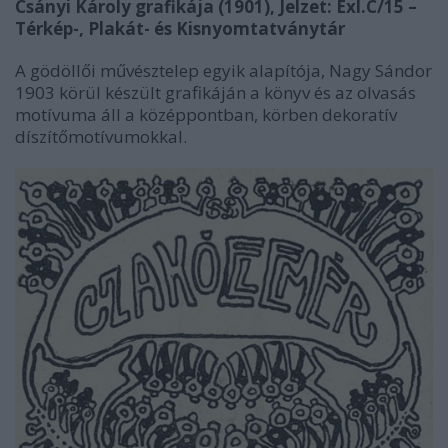
Csányi Károly grafikája (1901), Jelzet: Exl.C/15 –
Térkép-, Plakát- és Kisnyomtatványtár
A gödöllői művésztelep egyik alapítója, Nagy Sándor
1903 körül készült grafikáján a könyv és az olvasás
motívuma áll a középpontban, körben dekoratív
díszítőmotívumokkal.