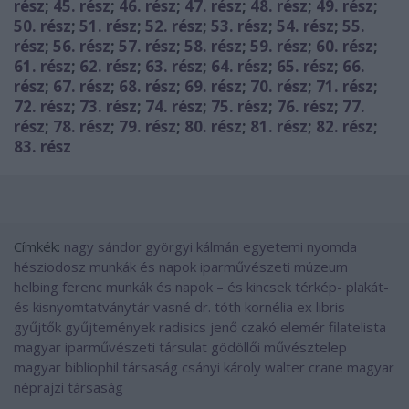
rész
;
45. rész
;
46. rész
;
47. rész
;
48. rész
;
49. rész
;
50. rész
;
51. rész
;
52. rész
;
53. rész
;
54. rész
;
55.
rész
;
56. rész
;
57. rész
;
58. rész
;
59. rész
;
60. rész
;
61. rész
;
62. rész
;
63. rész
;
64. rész
;
65. rész
;
66.
rész
;
67. rész
;
68. rész
;
69. rész
;
70. rész
;
71. rész
;
72. rész
;
73. rész
;
74. rész
;
75. rész
;
76. rész
;
77.
rész
;
78. rész
;
79. rész
;
80. rész
;
81. rész
;
82. rész
;
83. rész
Címkék:
nagy sándor
györgyi kálmán
egyetemi nyomda
hésziodosz
munkák és napok
iparművészeti múzeum
helbing ferenc
munkák és napok – és kincsek
térkép- plakát-
és kisnyomtatványtár
vasné dr. tóth kornélia
ex libris
gyűjtők gyűjtemények
radisics jenő
czakó elemér
filatelista
magyar iparművészeti társulat
gödöllői művésztelep
magyar bibliophil társaság
csányi károly
walter crane
magyar
néprajzi társaság