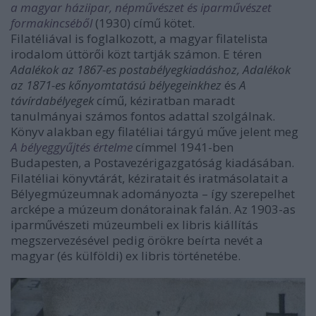
a magyar háziipar, népművészet és iparművészet
formakincséből
(1930) című kötet.
Filatéliával is foglalkozott, a magyar filatelista
irodalom úttörői közt tartják számon. E téren
Adalékok az 1867-es postabélyegkiadáshoz, Adalékok
az 1871-es kőnyomtatású bélyegeinkhez
és
A
távírdabélyegek
című, kéziratban maradt
tanulmányai számos fontos adattal szolgálnak.
Könyv alakban egy filatéliai tárgyú műve jelent meg
A bélyeggyűjtés értelme
címmel 1941-ben
Budapesten, a Postavezérigazgatóság kiadásában.
Filatéliai könyvtárát, kéziratait és iratmásolatait a
Bélyegmúzeumnak adományozta – így szerepelhet
arcképe a múzeum donátorainak falán. Az 1903-as
iparművészeti múzeumbeli ex libris kiállítás
megszervezésével pedig örökre beírta nevét a
magyar (és külföldi) ex libris történetébe.