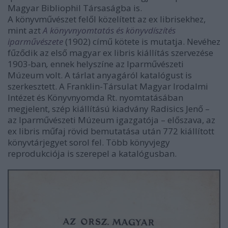
Magyar Bibliophil Társaságba is.
A könyvművészet felől közelített az ex librisekhez,
mint azt
A könyvnyomtatás és könyvdíszítés
iparművészete
(1902) című kötete is mutatja. Nevéhez
fűződik az első magyar ex libris kiállítás szervezése
1903
-
ban
,
ennek helyszíne az Iparművészeti
Múzeum volt. A tárlat anyagáról katalógust is
szerkesztett. A Franklin-Társulat Magyar Irodalmi
Intézet és Könyvnyomda Rt. nyomtatásában
megjelent, szép kiállítású kiadvány Radisics Jenő –
az Iparművészeti Múzeum igazgatója – előszava, az
ex libris műfaj rövid bemutatása után 772 kiállított
könyvtárjegyet sorol fel. Több könyvjegy
reprodukciója is szerepel a katalógusban.