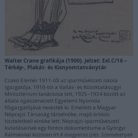
Walter Crane grafikája (1900). Jelzet: Exl.C/16 –
Térkép-, Plakát- és Kisnyomtatványtár
Czakó Elemér 1911-től az iparművészeti iskola
igazgatója, 1916-tól a Vallás- és Közoktatásügyi
Minisztérium tanácsosa lett, 1925–1934 között az
általa újjászervezett Egyetemi Nyomda
főigazgatójává nevezték ki. Emellett a Magyar
Néprajzi Társaság társelnöke, majd örökös
tiszteletbeli elnöke lett. Néprajzi-iparművészeti
kutatásainak egy fontos dokumentuma a Györgyi
Kálmánnal közösen írt
A magyaros ízlés. Szemelvények