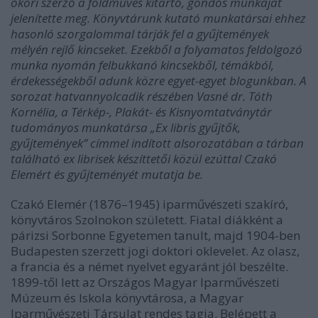
ókori szerző a földműves kitartó, gondos munkáját
jelenítette meg. Könyvtárunk kutató munkatársai ehhez
hasonló szorgalommal tárják fel a gyűjtemények
mélyén rejlő kincseket. Ezekből a folyamatos feldolgozó
munka nyomán felbukkanó kincsekből, témákból,
érdekességekből adunk közre egyet-egyet blogunkban. A
sorozat hatvannyolcadik részében Vasné dr. Tóth
Kornélia, a Térkép-, Plakát- és Kisnyomtatványtár
tudományos munkatársa „Ex libris gyűjtők,
gyűjtemények” címmel indított alsorozatában a tárban
található ex librisek készíttetői közül ezúttal Czakó
Elemért és gyűjteményét mutatja be.
Czakó Elemér (1876–1945) iparművészeti szakíró,
könyvtáros Szolnokon született. Fiatal diákként a
párizsi Sorbonne Egyetemen tanult, majd 1904-ben
Budapesten szerzett jogi doktori oklevelet. Az olasz,
a francia és a német nyelvet egyaránt jól beszélte.
1899-től lett az Országos Magyar Iparművészeti
Múzeum és Iskola könyvtárosa, a Magyar
Iparművészeti Társulat rendes tagja. Belépett a