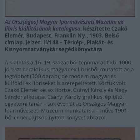
Az Orsz[ágos] Magyar Iparművészeti Muzeum ex
libris kiállitásának katalogusa
, készítette Czakó
Elemér, Budapest, Franklin Ny., 1903. Belső
címlap. Jelzet: II/148
– Térkép-, Plakát- és
Kisnyomtatványtár segédkönyvtára
A kiállítás a 16–19. századból fennmaradt kb. 1000,
jórészt heraldikus magyar ex librisből mutatott be a
legtöbbet (300 darab), de modern magyar és
külföldi ex libriseket is szerepeltetett. Köztük volt
Czakó Elemér két ex librise, Csányi Károly és Nagy
Sándor alkotása. Csányi Károly grafikus, építész,
egyetemi tanár – sok éven át az Országos Magyar
Iparművészeti Múzeum munkatársa – műve 1901-
ből címerpajzson nyitott könyvet ábrázol.