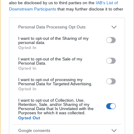
Iparművészet
című folyóirat korabeli számai is.
also be disclosed by us to third parties on the
IAB’s List of
Downstream Participants
that may further disclose it to other
third parties.
Please note that this website/app uses one or more Google
Personal Data Processing Opt Outs
services and may gather and store information including but
not limited to your visit or usage behaviour. You may click to
I want to opt-out of the Sharing of my
personal data.
grant or deny consent to Google and its third-party tags to
Opted In
use your data for below specified purposes in below Google
consent section.
I want to opt-out of the Sale of my
Personal Data.
Opted In
I want to opt-out of processing my
Personal Data for Targeted Advertising.
Opted In
I want to opt-out of Collection, Use,
Retention, Sale, and/or Sharing of my
Personal Data that Is Unrelated with the
Purposes for which it was collected.
Opted Out
Google consents