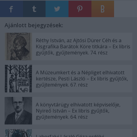
Ajánlott bejegyzések:
Réthy István, az Ajtósi Dürer Céh és a
Kisgrafika Barátok Köre titkára – Ex libris
gyűjtők, gyűjtemények. 74. rész
A Múzeumkert és a Népliget elhivatott
kertésze, Pesti László – Ex libris gyűjtők,
gyűjtemények. 67. rész
A könyvtárügy elhivatott képviselője,
Nyireő István – Ex libris gyűjtők,
gyűjtemények. 64. rész
Laborfalvi László Géza erdélyi