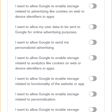
I want to allow Google to enable storage
related to advertising like cookies on web or
device identifiers in apps.
I want to allow my user data to be sent to
Magyar Iparművészet (1909)
– Elektronikus
Google for online advertising purposes.
Periodika Archívum
I want to allow Google to send me
Többirányú szerepvállalását mutatja, hogy Czakó
personalized advertising.
igazgatósági tagja lett az 1909-ben megalakuló
Szent-György-Czéh Magyar Amatőrök és Gyűjtők
I want to allow Google to enable storage
Egyesületének, melynek grafikai szakosztálya sokat
related to analytics like cookies on web or
tett az ex libris hazai népszerűsítéséért.
device identifiers in apps.
Czakó maga is több ex librist készíttetett a nevére
I want to allow Google to enable storage
szólóan, Csányi Károly és Nagy Sándor korábban
related to functionality of the website or app.
bemutatott művei mellett az angol festő, iparművész
Walter Crane-nel is. Az angol művész változatos
I want to allow Google to enable storage
műfajokban alkotott, készített olajfestményeket,
related to personalization.
akvarelleket, mozaikokat és üvegfestményeket,
tapétaterveket is, és nagyon sikeres könyvillusztrátor
I want to allow Google to enable storage