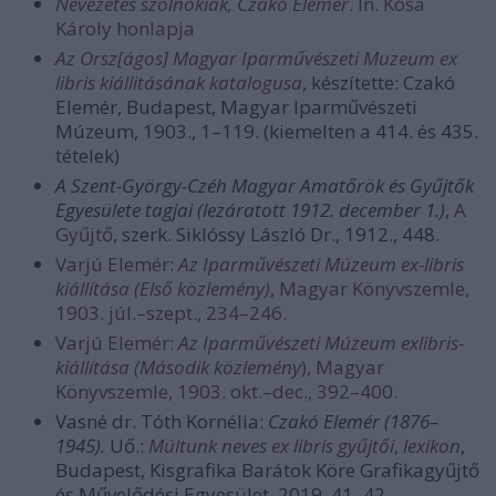
Nevezetes szolnokiak, Czakó Elemér
. In. Kósa
Károly honlapja
Az Orsz[ágos] Magyar Iparművészeti Muzeum ex
libris kiállitásának katalogusa
, készítette: Czakó
Elemér, Budapest, Magyar Iparművészeti
Múzeum, 1903., 1–119. (kiemelten a 414. és 435.
tételek)
A Szent-György-Czéh Magyar Amatőrök és Gyűjtők
Egyesülete tagjai (lezáratott 1912. december 1.)
,
A
Gyűjtő
, szerk. Siklóssy László Dr., 1912., 448.
Varjú Elemér:
Az Iparművészeti Múzeum ex-libris
kiállítása (Első közlemény)
, Magyar Könyvszemle,
1903. júl.–szept., 234–246.
Varjú Elemér:
Az Iparművészeti Múzeum exlibris-
kiállítása (Második közlemény
), Magyar
Könyvszemle, 1903. okt.–dec., 392–400.
Vasné dr. Tóth Kornélia:
Czakó Elemér (1876–
1945).
Uő.:
Múltunk neves ex libris gyűjtői
,
lexikon
,
Budapest, Kisgrafika Barátok Köre Grafikagyűjtő
és Művelődési Egyesület, 2019, 41–42.