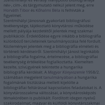
név-, cím-, és tárgymutató nélkül jelent meg, erre
Horváth Tibor
és
Kőhalmi Béla
is felhívták a
figyelmet.
Szentmihályi Jánosnak gyakorlati bibliográfusi
tevékenysége, tájékoztató könyvtárosi működése
mellett pályája kezdetétől jelentek meg szakmai
publikációi. Érdeklődése egyre inkább a bibliográfia
különböző területeinek tanulmányozása felé fordult.
Közleményei jelentek meg a bibliográfia elméleti és
történeti kérdéseiről. Szentmihályi Jánost leginkább
a bibliográfia fogalma, értelmezése, a bibliográfiai
tevékenység értékelése foglalkoztatta. Kiemelten
kezelte, szívügyének tekintette a hungarika
bibliográfia kérdését. A
Magyar Könyvszemle
1958/2.
számában megjelent
tanulmányában
a hungarika
fogalmának tisztázása mellett kijelölte a
bibliográfiai feltárással kapcsolatos feladatokat is. A
könyvtárosszakma változásai, a könyvtárosképzés
témakörében is publikált. Fordított idegen nyelvű
szakirodalmat, magyar és külföldi könyvtárszakmai