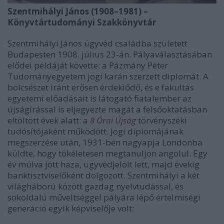
Szentmihályi János (1908–1981) –
Könyvtártudományi Szakkönyvtár
Szentmihályi János ügyvéd családba született
Budapesten 1908. július 23-án. Pályaválasztásában
elődei példáját követte: a Pázmány Péter
Tudományegyetem jogi karán szerzett diplomát. A
bölcsészet iránt erősen érdeklődő, és e fakultás
egyetemi előadásait is látogató fiatalember az
újságírással is eljegyezte magát a felsőoktatásban
eltöltött évek alatt: a
8 Órai Újság
törvényszéki
tudósítójaként működött. Jogi diplomájának
megszerzése után, 1931-ben nagyapja Londonba
küldte, hogy tökéletesen megtanuljon angolul. Egy
év múlva jött haza, ügyvédjelölt lett, majd évekig
banktisztviselőként dolgozott. Szentmihályi a két
világháború között gazdag nyelvtudással, és
sokoldalú műveltséggel pályára lépő értelmiségi
generáció egyik képviselője volt: