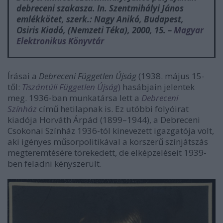
debreceni szakasza. In.
Szentmihályi János
emlékkötet
, szerk.: Nagy Anikó, Budapest,
Osiris Kiadó, (Nemzeti Téka), 2000, 15. –
Magyar
Elektronikus Könyvtár
Írásai a
Debreceni Független Újság
(1938. május 15-
től:
Tiszántúli Független Újság
)
hasábjain jelentek
meg. 1936-ban munkatársa lett a
Debreceni
Színház
című hetilapnak is. Ez utóbbi folyóirat
kiadója Horváth Árpád (1899–1944), a Debreceni
Csokonai Színház 1936-tól kinevezett igazgatója volt,
aki igényes műsorpolitikával a korszerű színjátszás
megteremtésére törekedett, de elképzeléseit 1939-
ben feladni kényszerült.