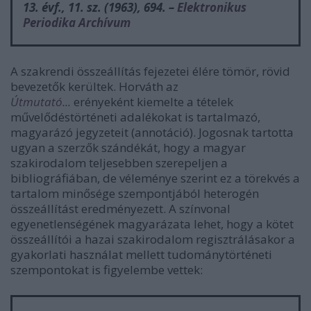
13. évf., 11. sz. (1963), 694. –
Elektronikus
Periodika Archívum
A szakrendi összeállítás fejezetei élére tömör, rövid
bevezetők kerültek. Horváth az
Útmutató...
erényeként kiemelte a tételek
művelődéstörténeti adalékokat is tartalmazó,
magyarázó jegyzeteit (annotáció). Jogosnak tartotta
ugyan a szerzők szándékát, hogy a magyar
szakirodalom teljesebben szerepeljen a
bibliográfiában, de véleménye szerint ez a törekvés a
tartalom minősége szempontjából heterogén
összeállítást eredményezett. A színvonal
egyenetlenségének magyarázata lehet, hogy a kötet
összeállítói a hazai szakirodalom regisztrálásakor a
gyakorlati használat mellett tudománytörténeti
szempontokat is figyelembe vettek: