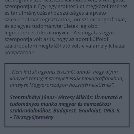
szempontjait. Egy-egy szakterület megközelítéséhez
és tanulmányozásához szükséges alapvető
szakirodalmat regisztrálták, jórészt bibliográfiákat,
és az egyes tudományterületek legjobb,
legmodernebb kézikönyveit. A válogatás egyik
szempontja volt az is, hogy az adott külföldi
szakirodalom megtalálható volt-e valamelyik hazai
könyvtárban:
„Nem láttuk ugyanis értelmét annak, hogy olyan
könyvek tömegét szerepeltessük bibliográfiánkban,
amelyek Magyarországon hozzáférhetetlenek”.
Szentmihályi János–Vértesy Miklós:
Útmutató a
tudományos munka magyar és nemzetközi
szakirodalmához
, Budapest, Gondolat, 1963. 5.
–
Törzsgyűjtemény