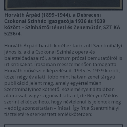
Horváth Árpád (1899–1944), a Debreceni
Csokonai Színház igazgatója 1936 és 1939
között – Színháztörténeti és Zeneműtár, SZT KA
5236/4.
Horváth Árpád baráti köréhez tartozott Szentmihályi
János is, aki a Csokonai Színház opera-és
balettelőadásairól, a teátrum prózai bemutatóiról is
írt kritikákat. Írásaiban messzemenően támogatta
Horváth művészi elképzeléseit. 1935 és 1939 között,
közel négy év alatt, több mint hatvan zenei tárgyú
publikáció jelent meg, amely egyértelműen
Szentmihályihoz köthető. Közleményeit általában
aláírással, vagy szignóval látta el, de Bényei Miklós
szerint elképzelhető, hogy névtelenül is jelentek meg
– eddig azonosítatlan – írásai. Így írt a Szentmihályi
tiszteletére szerkesztett emlékkötetben: