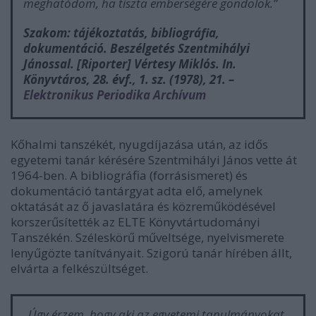
meghatódom, ha tiszta emberségére gondolok.”
Szakom: tájékoztatás, bibliográfia,
dokumentáció. Beszélgetés Szentmihályi
Jánossal. [Riporter] Vértesy Miklós. In.
Könyvtáros
, 28. évf., 1. sz. (1978), 21. –
Elektronikus Periodika Archívum
Kőhalmi tanszékét, nyugdíjazása után, az idős
egyetemi tanár kérésére Szentmihályi János vette át
1964-ben. A bibliográfia (forrásismeret) és
dokumentáció tantárgyat adta elő, amelynek
oktatását az ő javaslatára és közreműködésével
korszerűsítették az ELTE Könyvtártudományi
Tanszékén. Széleskörű műveltsége, nyelvismerete
lenyűgözte tanítványait. Szigorú tanár hírében állt,
elvárta a felkészültséget.
„Úgy érzem, hogy aki az egyetemi tanulmányokat