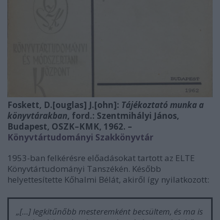
Foskett, D.[ouglas] J.[ohn]:
Tájékoztató munka a
könyvtárakban
, ford.: Szentmihályi János,
Budapest, OSZK–KMK, 1962. –
Könyvtártudományi Szakkönyvtár
1953-ban felkérésre előadásokat tartott az ELTE
Könyvtártudományi Tanszékén. Később
helyettesítette Kőhalmi Bélát, akiről így nyilatkozott:
„[…] legkitűnőbb mesteremként becsültem, és ma is