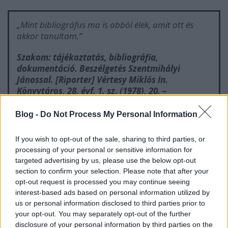
„Mint bibliográfus ma is abból élek, amit ott és
akkor tanultam.”
Szakom: tájékoztatás, bibliográfia,
dokumentáció. Beszélgetés Szentmihályi
Jánossal. [Riporter] Vértesy Miklós In.
Könyvtáros
, 28. évf. 1. sz. (1978), 20. –
Elektronikus Periodika Archívum
Blog -
Do Not Process My Personal Information
Szentmihályi
visszaemlékezésében
beszélt az
If you wish to opt-out of the sale, sharing to third parties, or
Egyetemi Könyvtár kedvező személyi- és
processing of your personal or sensitive information for
forrásadottságairól is. Az egyetemi hallgatók,
targeted advertising by us, please use the below opt-out
oktatók és a kutatók magas szintű szakirodalmi
section to confirm your selection. Please note that after your
ellátását kellő nyelvismerettel, forrás- és segédkönyv
opt-out request is processed you may continue seeing
ismerettel rendelkező, gyors felfogású és az
interest-based ads based on personal information utilized by
us or personal information disclosed to third parties prior to
olvasókkal jól kommunikáló munkatársakkal együtt,
your opt-out. You may separately opt-out of the further
korszerűen gyarapított, kitűnő segédkönyvtár
disclosure of your personal information by third parties on the
segítségével végezte. A Tájékoztató Szolgálat