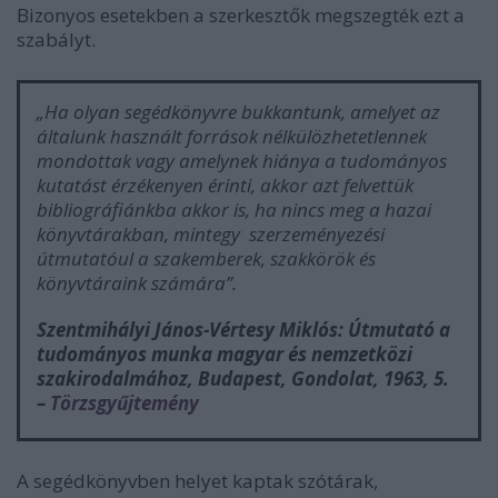
Bizonyos esetekben a szerkesztők megszegték ezt a
szabályt.
„Ha olyan segédkönyvre bukkantunk, amelyet az
általunk használt források nélkülözhetetlennek
mondottak vagy amelynek hiánya a tudományos
kutatást érzékenyen érinti, akkor azt felvettük
bibliográfiánkba akkor is, ha nincs meg a hazai
könyvtárakban, mintegy szerzeményezési
útmutatóul a szakemberek, szakkörök és
könyvtáraink számára”.
Szentmihályi János-Vértesy Miklós:
Útmutató a
tudományos munka magyar és nemzetközi
szakirodalmához
, Budapest, Gondolat, 1963, 5.
–
Törzsgyűjtemény
A segédkönyvben helyet kaptak szótárak,