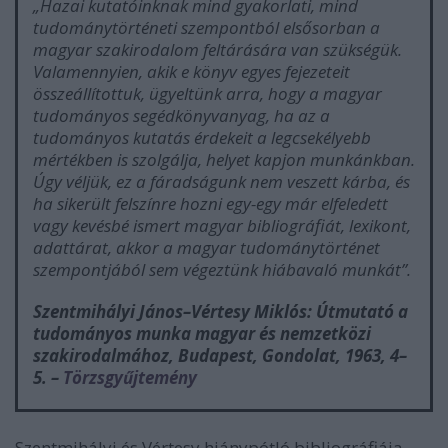
„Hazai kutatóinknak mind gyakorlati, mind
tudománytörténeti szempontból elsősorban a
magyar szakirodalom feltárására van szükségük.
Valamennyien, akik e könyv egyes fejezeteit
összeállítottuk, ügyeltünk arra, hogy a magyar
tudományos segédkönyvanyag, ha az a
tudományos kutatás érdekeit a
legcsekélyebb
mértékben
is szolgálja, helyet kapjon munkánkban.
Úgy véljük, ez a fáradságunk nem veszett kárba, és
ha sikerült felszínre hozni egy-egy már elfeledett
vagy kevésbé ismert magyar bibliográfiát, lexikont,
adattárat, akkor a magyar tudománytörténet
szempontjából sem végeztünk hiábavaló munkát”.
Szentmihályi János–Vértesy Miklós:
Útmutató a
tudományos munka magyar és nemzetközi
szakirodalmához
, Budapest, Gondolat, 1963, 4–
5.
–
Törzsgyűjtemény
Szentmihályi és Vértesy hiánypótló bibliográfiája