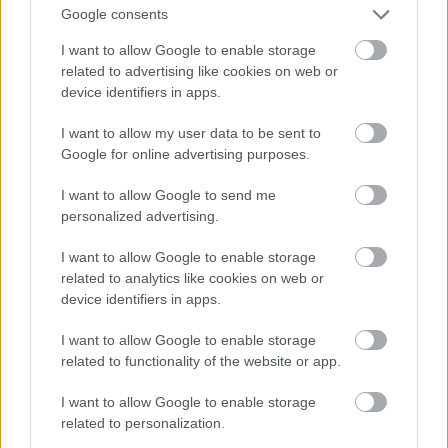
Munkatársaival 1954-től a felsőfokú oktatás
Google consents
szakirodalmi tájékoztatására tankönyvsorozatot
I want to allow Google to enable storage
indított
Bibliográfiák az egyetemi oktatás
related to advertising like cookies on web or
számára
címmel. E sorozatban társszerzőként
device identifiers in apps.
Szentmihályi több segédletet is jegyzett:
A Budapesti
Tudományegyetem a Tanácsköztársaság
I want to allow my user data to be sent to
idején
;
Thomas
Mann magyarul megjelent művei és a
Google for online advertising purposes.
magyar irodalom
;
A természettudományok
történetének tanulmányozásához szükséges
I want to allow Google to send me
segédkönyvek válogatott bibliográfiája
.
Szabó Sándor
personalized advertising.
az elméleti és gyakorlati bibliográfus szakember
Szentmihályi portréját megrajzoló
I want to allow Google to enable storage
tanulmányában
írt arról, hogy az egyetemi oktatás
related to analytics like cookies on web or
számára készített segédletek vezettek a Vértesy
device identifiers in apps.
Miklóssal közösen szerkesztett
Útmutató a
I want to allow Google to enable storage
tudományos munka magyar és nemzetközi
related to functionality of the website or app.
szakirodalmához
című másodfokú bibliográfia
összeállításának gondolatához. Sebestyén György az
I want to allow Google to enable storage
Útmutató
val kapcsolatban Szentmihályi Jánosról írt
related to personalization.
nekrológjában megállapította: