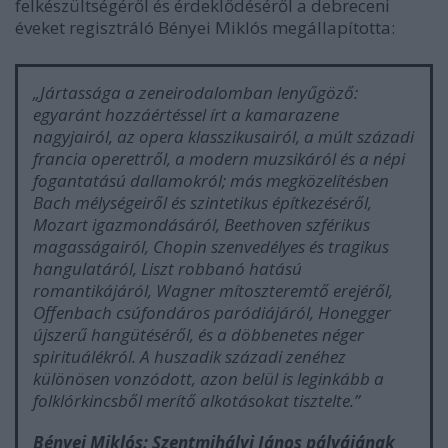
felkészültségéről és érdeklődéséről a debreceni
éveket regisztráló Bényei Miklós megállapította:
„Jártassága a zeneirodalomban lenyűgöző:
egyaránt hozzáértéssel írt a kamarazene
nagyjairól, az opera klasszikusairól, a múlt századi
francia operettről, a modern muzsikáról és a népi
fogantatású dallamokról; más megközelítésben
Bach mélységeiről és szintetikus építkezéséről,
Mozart igazmondásáról, Beethoven szférikus
magasságairól, Chopin szenvedélyes és tragikus
hangulatáról, Liszt robbanó hatású
romantikájáról, Wagner mítoszteremtő erejéről,
Offenbach csúfondáros paródiájáról, Honegger
újszerű hangütéséről, és a döbbenetes néger
spirituálékról. A huszadik századi zenéhez
különösen vonzódott, azon belül is leginkább a
folklórkincsből merítő alkotásokat tisztelte.”
Bényei Miklós: Szentmihályi János pályájának