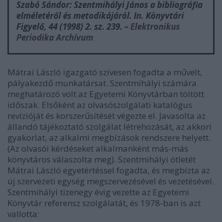
Szabó Sándor: Szentmihályi János a bibliográfia
elméletéről és metodikájáról. In.
Könyvtári
Figyelő
, 44 (1998) 2. sz. 239. –
Elektronikus
Periodika Archívum
Mátrai László igazgató szívesen fogadta a művelt,
pályakezdő munkatársat. Szentmihályi számára
meghatározó volt az Egyetemi Könyvtárban töltött
időszak. Elsőként az olvasószolgálati katalógus
revízióját és korszerűsítését végezte el. Javasolta az
állandó tájékoztató szolgálat létrehozását, az akkori
gyakorlat, az alkalmi megbízások rendszere helyett.
(Az olvasói kérdéseket alkalmanként más-más
könyvtáros válaszolta meg). Szentmihályi ötletét
Mátrai László egyetértéssel fogadta, és megbízta az
új szervezeti egység megszervezésével és vezetésével.
Szentmihályi tizenegy évig vezette az Egyetemi
Könyvtár referensz szolgálatát, és 1978-ban is azt
vallotta: