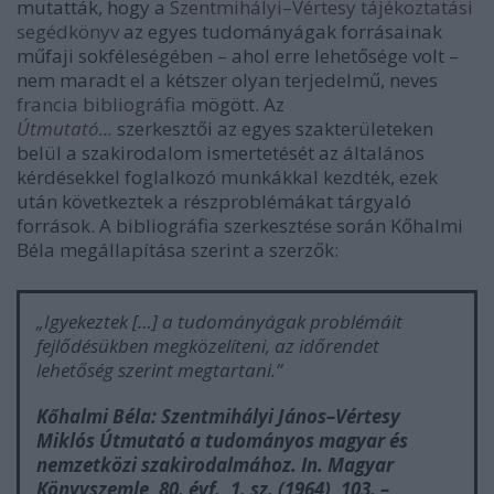
mutatták, hogy a
Szentmihályi–Vértesy tájékoztatási
segédkönyv
az egyes tudományágak forrásainak
műfaji sokféleségében – ahol erre lehetősége volt –
nem maradt el a kétszer olyan terjedelmű, neves
francia bibliográfia
mögött. Az
Útmutató...
szerkesztői az egyes szakterületeken
belül a szakirodalom ismertetését az általános
kérdésekkel foglalkozó munkákkal kezdték, ezek
után következtek a részproblémákat tárgyaló
források. A bibliográfia szerkesztése során Kőhalmi
Béla
megállapítása szerint a szerzők:
„Igyekeztek […] a tudományágak problémáit
fejlődésükben megközelíteni, az időrendet
lehetőség szerint megtartani.”
Kőhalmi Béla: Szentmihályi János–Vértesy
Miklós Útmutató a tudományos magyar és
nemzetközi szakirodalmához. In.
Magyar
Könyvszemle
, 80. évf., 1. sz. (1964), 103. –