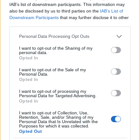
IAB’s list of downstream participants. This information may
munkatársai a segédkönyvtár használatához – a
also be disclosed by us to third parties on the
IAB’s List of
gyakorlati szempontok figyelembevételével –
Downstream Participants
that may further disclose it to other
szakkatalógust készítettek.
third parties.
Szentmihályi a bibliográfia, a tájékoztatástudomány
könyvtári szakterülete mellett az Egyetemi
Please note that this website/app uses one or more Google
Personal Data Processing Opt Outs
Könyvtárban kötelezte el magát.
services and may gather and store information including but
not limited to your visit or usage behaviour. You may click to
I want to opt-out of the Sharing of my
personal data.
grant or deny consent to Google and its third-party tags to
Opted In
„[Olvasószolgálatosként] alakult ki nála a
use your data for below specified purposes in below Google
tájékoztatás és a bibliográfia
consent section.
I want to opt-out of the Sale of my
elválaszthatatlanságának koncepciója, amely
Personal Data.
Opted In
azután egész életművét jellemezte”.
I want to opt-out of processing my
Sebestyén György: Szentmihályi János
Personal Data for Targeted Advertising.
pályaképe. In.
Szentmihályi János emlékkötet
,
Opted In
szerk.: Nagy Anikó. Budapest, Osiris Kiadó,
I want to opt-out of Collection, Use,
2000. (Nemzeti Téka), 11. –
Magyar Elektronikus
Retention, Sale, and/or Sharing of my
Könyvtár
Personal Data that Is Unrelated with the
Purposes for which it was collected.
Opted Out