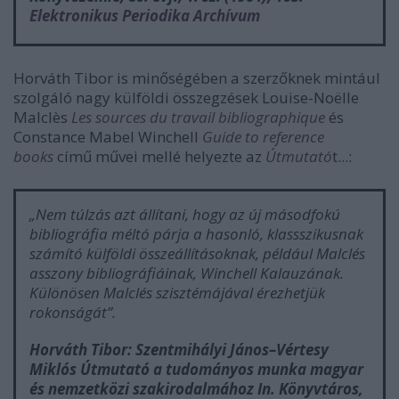
Elektronikus Periodika Archívum
Horváth Tibor is minőségében a szerzőknek mintául
szolgáló nagy külföldi összegzések Louise-Noëlle
Malclès
Les sources du travail bibliographique
és
Constance Mabel Winchell
Guide to reference
books
című művei mellé helyezte az
Útmutató
t...:
„Nem túlzás azt állítani, hogy az új másodfokú
bibliográfia méltó párja a hasonló, klassszikusnak
számító külföldi összeállításoknak, például Malclés
asszony bibliográfiáinak, Winchell Kalauzának.
Különösen Malclés szisztémájával érezhetjük
rokonságát”.
Horváth Tibor: Szentmihályi János–Vértesy
Miklós Útmutató a tudományos munka magyar
és nemzetközi szakirodalmához In.
Könyvtáros
,