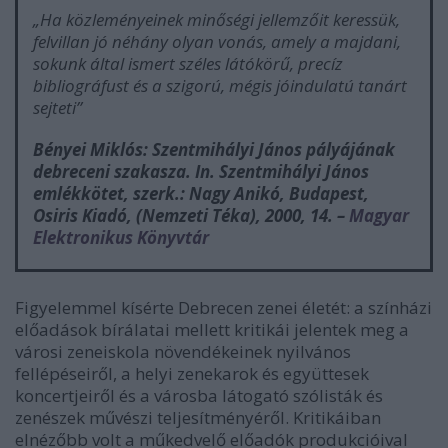
„Ha közleményeinek minőségi jellemzőit keressük,
felvillan jó néhány olyan vonás, amely a majdani,
sokunk által ismert széles látókörű, precíz
bibliográfust és a szigorú, mégis jóindulatú tanárt
sejteti”
Bényei Miklós: Szentmihályi János pályájának
debreceni szakasza. In.
Szentmihályi János
emlékkötet
, szerk.: Nagy Anikó, Budapest,
Osiris Kiadó, (Nemzeti Téka), 2000, 14. –
Magyar
Elektronikus Könyvtár
Figyelemmel kísérte Debrecen zenei életét: a színházi
előadások bírálatai mellett kritikái jelentek meg a
városi zeneiskola növendékeinek nyilvános
fellépéseiről, a helyi zenekarok és együttesek
koncertjeiről és a városba látogató szólisták és
zenészek művészi teljesítményéről. Kritikáiban
elnézőbb volt a műkedvelő előadók produkcióival