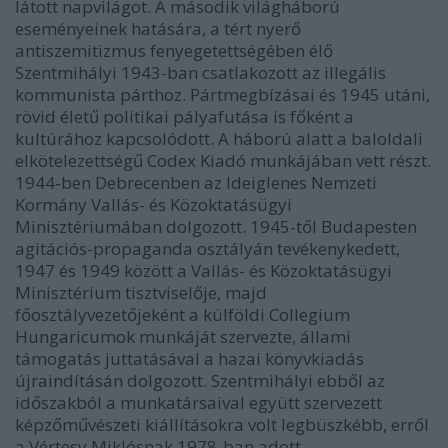
látott napvilágot. A második világháború
eseményeinek hatására, a tért nyerő
antiszemitizmus fenyegetettségében élő
Szentmihályi 1943-ban csatlakozott az illegális
kommunista párthoz. Pártmegbízásai és 1945 utáni,
rövid életű politikai pályafutása is főként a
kultúrához kapcsolódott. A háború alatt a baloldali
elkötelezettségű Codex Kiadó munkájában vett részt.
1944-ben Debrecenben az Ideiglenes Nemzeti
Kormány Vallás- és Közoktatásügyi
Minisztériumában dolgozott. 1945-től Budapesten
agitációs-propaganda osztályán tevékenykedett,
1947 és 1949 között a Vallás- és Közoktatásügyi
Minisztérium tisztviselője, majd
főosztályvezetőjeként a külföldi Collegium
Hungaricumok munkáját szervezte, állami
támogatás juttatásával a hazai könyvkiadás
újraindításán dolgozott. Szentmihályi ebből az
időszakból a munkatársaival együtt szervezett
képzőművészeti kiállításokra volt legbüszkébb, erről
a Vértesy Miklósnak 1978-ban adott