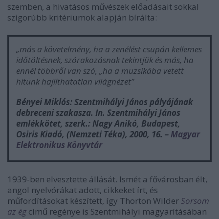
szemben, a hivatásos művészek előadásait sokkal
szigorúbb kritériumok alapján bírálta:
„más a követelmény, ha a zenélést csupán kellemes
időtöltésnek, szórakozásnak tekintjük és más, ha
ennél többről van szó, „ha a muzsikába vetett
hitünk hajlíthatatlan világnézet”
Bényei Miklós: Szentmihályi János pályájának
debreceni szakasza. In.
Szentmihályi János
emlékkötet
, szerk.: Nagy Anikó, Budapest,
Osiris Kiadó, (Nemzeti Téka), 2000, 16. –
Magyar
Elektronikus Könyvtár
1939-ben elvesztette állását. Ismét a fővárosban élt,
angol nyelvórákat adott, cikkeket írt, és
műfordításokat készített, így Thorton Wilder
Sorsom
az ég
című regénye is Szentmihályi magyarításában