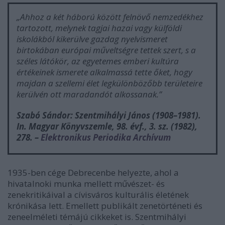
„Ahhoz a két háború között felnövő nemzedékhez
tartozott, melynek tagjai hazai vagy külföldi
iskolákból kikerülve gazdag nyelvismeret
birtokában európai műveltségre tettek szert, s a
széles látókör, az egyetemes emberi kultúra
értékeinek ismerete alkalmassá tette őket, hogy
majdan a szellemi élet legkülönbözőbb területeire
kerülvén ott maradandót alkossanak.”
Szabó Sándor: Szentmihályi János (1908–1981)
.
In.
Magyar Könyvszemle
, 98. évf., 3. sz. (1982),
278. –
Elektronikus Periodika Archívum
1935-ben cége Debrecenbe helyezte, ahol a
hivatalnoki munka mellett művészet- és
zenekritikáival a cívisváros kulturális életének
krónikása lett. Emellett publikált zenetörténeti és
zeneelméleti témájú cikkeket is. Szentmihályi