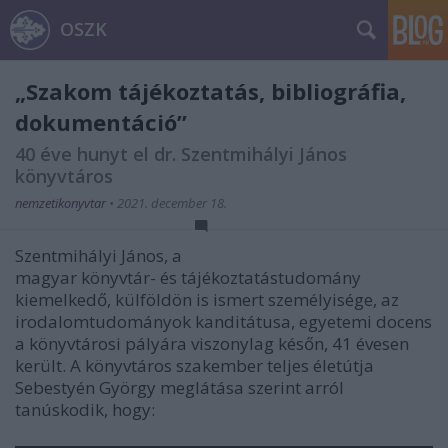
OSZK
„Szakom tájékoztatás, bibliográfia,
dokumentáció”
40 éve hunyt el dr. Szentmihályi János
könyvtáros
nemzetikonyvtar
•
2021. december 18.
Szentmihályi János, a
magyar könyvtár- és tájékoztatástudomány
kiemelkedő, külföldön is ismert személyisége, az
irodalomtudományok kanditátusa, egyetemi docens
a könyvtárosi pályára viszonylag későn, 41 évesen
került. A könyvtáros szakember teljes életútja
Sebestyén György meglátása szerint arról
tanúskodik, hogy: