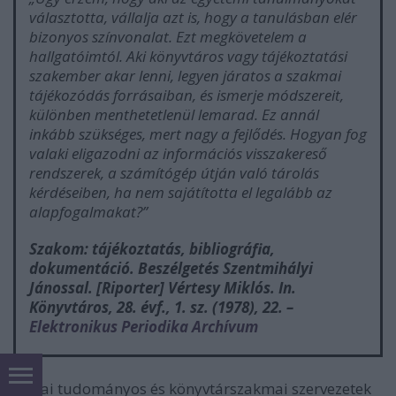
választotta, vállalja azt is, hogy a tanulásban elér
bizonyos színvonalat. Ezt megkövetelem a
hallgatóimtól. Aki könyvtáros vagy tájékoztatási
sza­kember akar lenni, legyen járatos a szakmai
tájékozódás forrásaiban, és ismerje módszereit,
különben menthetetlenül lemarad. Ez annál
inkább szükséges, mert nagy a fejlődés. Hogyan fog
valaki eligazodni az információs visszakereső
rendszerek, a számítógép útján való tárolás
kérdéseiben, ha nem sajátította el legalább az
alapfogalmakat?”
Szakom: tájékoztatás, bibliográfia,
dokumentáció. Beszélgetés Szentmihályi
Jánossal. [Riporter] Vértesy Miklós. In.
Könyvtáros
, 28. évf., 1. sz. (1978), 22. –
Elektronikus Periodika Archívum
Hazai tudományos és könyvtárszakmai szervezetek