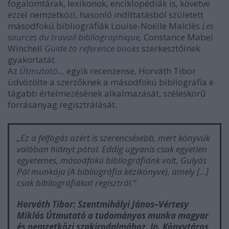
fogalomtárak, lexikonok, enciklopédiák is, követve
ezzel nemzetközi, hasonló indíttatásból született
másodfokú bibliográfiák Louise-Noëlle Malclès
Les
sources du travail bibliographique
,
Constance Mabel
Winchell
Guide to reference books
szerkesztőinek
gyakorlatát.
Az
Útmutató…
egyik recenzense, Horváth Tibor
üdvözölte a szerzőknek a másodfokú bibliográfia e
tágabb értelmezésének alkalmazását, széleskörű
forrásanyag regisztrálását.
„Ez a felfogás azért is szerencsésebb, mert könyvük
valóban hiányt pótol. Eddig ugyanis csak egyetlen
egyetemes, másodfokú bibliográfiánk volt, Gulyás
Pál munkája (A bibliográfia kézikönyve), amely […]
csak bibliográfiákat regisztrál.”
Horváth Tibor: Szentmihályi János–Vértesy
Miklós Útmutató a tudományos munka magyar
és nemzetközi szakirodalmához. In.
Könyvtáros
,