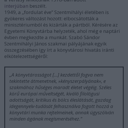
interjúban
beszélt.
1949, a „fordulat éve” Szentmihályi életében is
gyökeres változást hozott: elbocsátották a
minisztériumból és kizárták a pártból. Kérésére az
Egyetemi Könyvtárba helyzeték, ahol még e naptári
évben megkezdte a munkát. Szabó Sándor
Szentmihályi János szakmai pályájának egyik
összegzésében így írt a könyvtárosi hivatás iránti
elkötelezettségéről:
„A könyvtárosságot […] kezdettől fogva nem
tekintette átmenetnek, »kényszerpályának«, e
szakmához hűséges maradt életet végéig. Széles
körű európai műveltségét, kiváló filológusi
adottságát, kritikus és bölcs éleslátását, gazdag
idegennyelv-tudását felhasználva fogott hozzá a
könyvtári munka rejtelmeinek, annak úgyszólván
minden ágának megismeréséhez.”