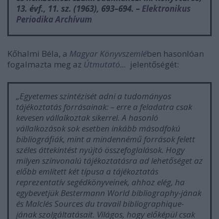
13. évf., 11. sz. (1963), 693–694. –
Elektronikus
Periodika Archívum
Kőhalmi Béla, a
Magyar Könyvszemlé
ben hasonlóan
fogalmazta meg az
Útmutató...
jelentőségét:
„Egyetemes szintézisét adni a tudományos
tájékoztatás forrásainak: – erre a feladatra csak
kevesen vállalkoztak sikerrel. A hasonló
vállalkozások sok esetben inkább másodfokú
bibliográfiák, mint a
mindennémű
források felett
széles áttekintést nyújtó összefoglalások. Hogy
milyen színvonalú tájékoztatásra ad lehetőséget az
előbb említett két típusa a tájékoztatás
reprezentatív segédkönyveinek, ahhoz elég, ha
egybevetjük Bestermann
World bibliography
-jának
és Malclés
Sources du travail bibliographique
-
jának szolgáltatásait. Világos, hogy előképül csak