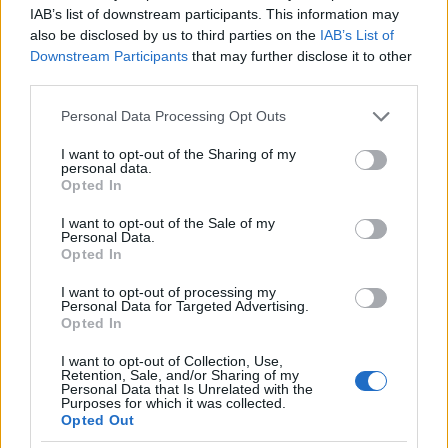
IAB’s list of downstream participants. This information may
Cholnoky Jenő: Magyarország geologiai térképe,
also be disclosed by us to third parties on the
IAB’s List of
Downstream Participants
that may further disclose it to other
Budapest, Kogutowicz és Társa Magyar Földrajzi
third parties.
Intézete, 1900. – Térkép-, Plakát- és
Kisnyomtatványtár, TM 5.757
Please note that this website/app uses one or more Google
Personal Data Processing Opt Outs
http://nektar.oszk.hu/hu/manifestation/2546233
services and may gather and store information including but
not limited to your visit or usage behaviour. You may click to
I want to opt-out of the Sharing of my
Szerkesztéskor Cholnokynak rendelkezésére állt a M.
personal data.
grant or deny consent to Google and its third-party tags to
Opted In
Kir. Földtani Intézet vezető geológusai által készített
use your data for below specified purposes in below Google
Magyarország geologiai térképe
című fali méretű
consent section.
I want to opt-out of the Sale of my
részletes térkép, amelyet a Magyarhoni Geologiai
Personal Data.
Társulat a millennium alkalmából 1896-ban adott
Opted In
ki. Cholnoky kisméretű atlasztérképe azonban
I want to opt-out of processing my
önálló, tartalmában újat hozó alkotás volt, mivel
Personal Data for Targeted Advertising.
ellentétben a Földtani Intézet falitérképének
Opted In
szigetszerű ábrázolásával, a neves tudós az ország
I want to opt-out of Collection, Use,
határán kívüli területek kőzettani viszonyait is
Retention, Sale, and/or Sharing of my
bemutatta, így térképe szervesebb képét nyújtotta a
Personal Data that Is Unrelated with the
Purposes for which it was collected.
Kárpátok szerkeszti-kőzettani viszonyainak.
Opted Out
A földrajzi középiskolai atlasz kiadásával egy