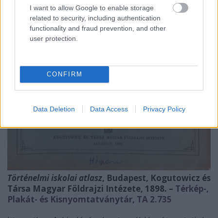
I want to allow Google to enable storage
related to security, including authentication
functionality and fraud prevention, and other
user protection.
CONFIRM
Data Deletion
Data Access
Privacy Policy
Történelmi iskolai atlasz
, Budapest, Kogutowicz és
Társa Magyar Földrajzi Intézete, 1898. –
Térkép-,
Plakát- és Kisnyomtatványtár, TA 2.735