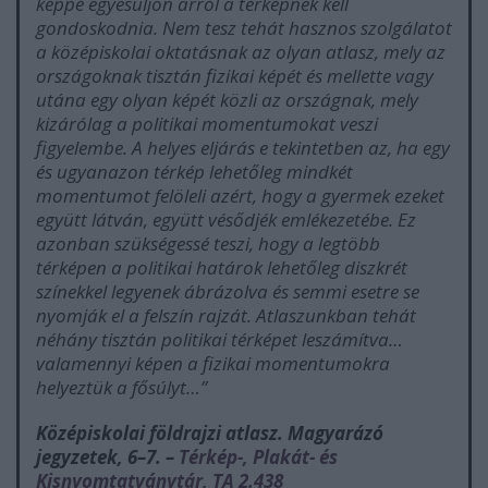
képpé egyesüljön arról a térképnek kell
gondoskodnia. Nem tesz tehát hasznos szolgálatot
a középiskolai oktatásnak az olyan atlasz, mely az
országoknak tisztán fizikai képét és mellette vagy
utána egy olyan képét közli az országnak, mely
kizárólag a politikai momentumokat veszi
figyelembe. A helyes eljárás e tekintetben az, ha egy
és ugyanazon térkép lehetőleg mindkét
momentumot felöleli azért, hogy a gyermek ezeket
együtt látván, együtt vésődjék emlékezetébe. Ez
azonban szükségessé teszi, hogy a legtöbb
térképen a politikai határok lehetőleg diszkrét
színekkel legyenek ábrázolva és semmi esetre se
nyomják el a felszín rajzát. Atlaszunkban tehát
néhány tisztán politikai térképet leszámítva…
valamennyi képen a fizikai momentumokra
helyeztük a fősúlyt…
”
Középiskolai földrajzi atlasz. Magyarázó
jegyzetek, 6–7.
–
Térkép-, Plakát- és
Kisnyomtatványtár, TA 2.438