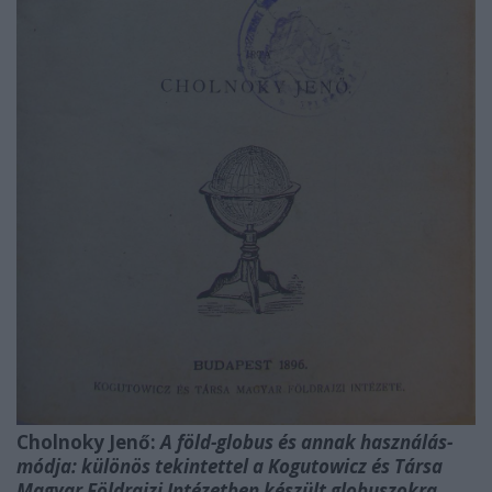
Cholnoky Jenő:
A föld-globus és annak használás-
módja: különös tekintettel a Kogutowicz és Társa
Magyar Földrajzi Intézetben készült globuszokra
,