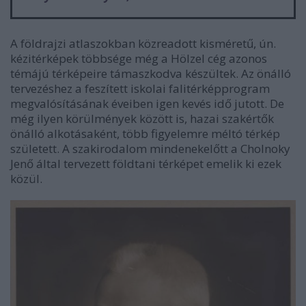
A földrajzi atlaszokban közreadott kisméretű, ún.
kézitérképek többsége még a Hölzel cég azonos
témájú térképeire támaszkodva készültek. Az önálló
tervezéshez a feszített iskolai falitérképprogram
megvalósításának éveiben igen kevés idő jutott. De
még ilyen körülmények között is, hazai szakértők
önálló alkotásaként, több figyelemre méltó térkép
született. A szakirodalom mindenekelőtt a Cholnoky
Jenő által tervezett földtani térképet emelik ki ezek
közül.