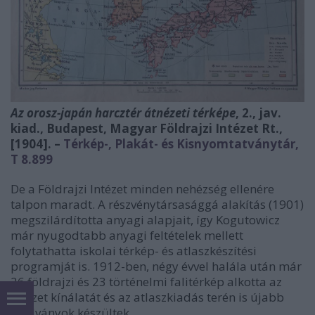
Az orosz-japán harcztér átnézeti térképe
, 2., jav.
kiad., Budapest, Magyar Földrajzi Intézet Rt.,
[1904]. –
Térkép-, Plakát- és Kisnyomtatványtár,
T 8.899
De a Földrajzi Intézet minden nehézség ellenére
talpon maradt. A részvénytársasággá alakítás (1901)
megszilárdította anyagi alapjait, így Kogutowicz
már nyugodtabb anyagi feltételek mellett
folytathatta iskolai térkép- és atlaszkészítési
programját is. 1912-ben, négy évvel halála után már
26 földrajzi és 23 történelmi falitérkép alkotta az
intézet kínálatát és az atlaszkiadás terén is újabb
kiadványok készültek.