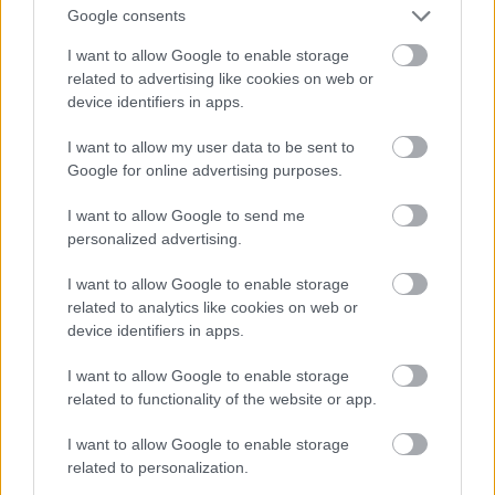
időben, 1898-ban készült el az intézet történelmi
Google consents
atlasza is. A kötet térképeit ugyanazok a kiváló
történészek tervezték, akik a falitérkép-változatokat
I want to allow Google to enable storage
is. Acsády Ignác (1847–1906), Cherven Flóris (1840–
related to advertising like cookies on web or
1928), Márki Sándor, Marczali Henrik, Pauler Gyula.
device identifiers in apps.
Az oktatás igényeihez igazítva az atlaszt három, 8, 10
I want to allow my user data to be sent to
és 8 lapos füzetben is meg lehetett vásárolni.
Google for online advertising purposes.
I want to allow Google to send me
personalized advertising.
I want to allow Google to enable storage
related to analytics like cookies on web or
device identifiers in apps.
I want to allow Google to enable storage
related to functionality of the website or app.
I want to allow Google to enable storage
related to personalization.