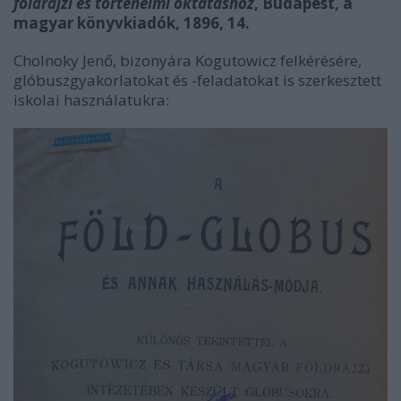
földrajzi és történelmi oktatáshoz
, Budapest, a
magyar könyvkiadók, 1896, 14.
Cholnoky Jenő, bizonyára Kogutowicz felkérésére,
glóbuszgyakorlatokat és -feladatokat is szerkesztett
iskolai használatukra: