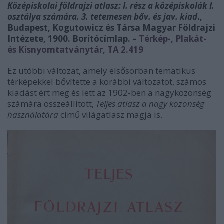
Középiskolai földrajzi atlasz: I. rész a középiskolák I.
osztálya számára. 3. tetemesen bőv. és jav. kiad
.,
Budapest, Kogutowicz és Társa Magyar Földrajzi
Intézete, 1900. Borítócímlap. –
Térkép-, Plakát-
és Kisnyomtatványtár, TA 2.419
Ez utóbbi változat, amely elsősorban tematikus
térképekkel bővítette a korábbi változatot, számos
kiadást ért meg és lett az 1902-ben a nagyközönség
számára összeállított,
Teljes atlasz a nagy közönség
használatára
című világatlasz magja is.