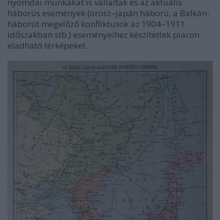
nyomdai munkákat is vállaltak és az aktuális
háborús események (orosz–japán háború, a Balkán-
háborút megelőző konfliktusok az 1904–1911
időszakban stb.) eseményeihez készítettek piacon
eladható térképeket.