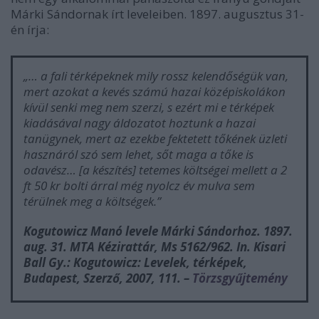
Márki Sándornak írt leveleiben. 1897. augusztus 31-
én írja:
„…
a fali térképeknek mily rossz kelendőségük van,
mert azokat a kevés számú hazai középiskolákon
kívül senki meg nem szerzi, s ezért mi e térképek
kiadásával nagy áldozatot hoztunk a hazai
tanügynek, mert az ezekbe fektetett tőkének üzleti
hasznáról szó sem lehet, sőt maga a tőke is
odavész
… [a készítés]
tetemes költségei mellett a 2
ft 50 kr bolti árral még nyolcz év mulva sem
térülnek meg a költségek.”
Kogutowicz Manó levele Márki Sándorhoz. 1897.
aug. 31. MTA Kézirattár, Ms 5162/962. In. Kisari
Ball Gy.:
Kogutowicz: Levelek, térképek
,
Budapest, Szerző, 2007, 111.
–
Törzsgyűjtemény