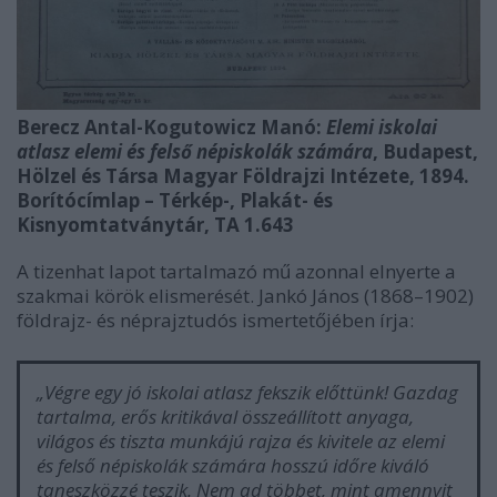
Berecz Antal-Kogutowicz Manó:
Elemi iskolai
atlasz elemi és felső népiskolák számára
, Budapest,
Hölzel és Társa Magyar Földrajzi Intézete, 1894.
Borítócímlap
–
Térkép-, Plakát- és
Kisnyomtatványtár, TA 1.643
A tizenhat lapot tartalmazó mű azonnal elnyerte a
szakmai körök elismerését. Jankó János (1868–1902)
földrajz- és néprajztudós ismertetőjében írja:
„
Végre egy jó iskolai atlasz fekszik előttünk! Gazdag
tartalma, erős kritikával összeállított anyaga,
világos és tiszta munkájú rajza és kivitele az elemi
és felső népiskolák számára hosszú időre kiváló
taneszközzé teszik. Nem ad többet, mint amennyit