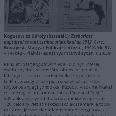
Kogutowicz Károly (összeáll.):
Zsebatlasz
naptárral és statisztikai adatokkal az 1912. évre
,
Budapest, Magyar Földrajzi Intézet, 1912. 96–97.
–
Térkép-, Plakát- és Kisnyomtatványtár, T 2.059
Mind ez idáig Kogutowicz és a Földrajzi Intézet
eredményeiről, sikereiről szóltunk. Azonban a
látványos szakmai eredmények nem párosultak
kellő nyereséget hozó piaci sikerekkel, az intézet
folytonos anyagi gondokkal küzdött. A sok munkával
és költséggel járó történelmi falitérképekből 500-
500 példányt nyomtattak, de a minisztérium csak
120 példány vett át a középiskolák számára, a többi
raktáron, jórészt eladatlanul maradt. Kogutowicz
nem egy alkalommal panaszolta ez irányú gondjait