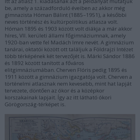
Itt az atlasz 1. kiadásának azt a példányát mutatjuk
be, amely a századforduló éveiben az akkor még
gimnazista Hóman Bálint (1885–1951), a későbbi
neves történész és kultúrpolitikus atlasza volt.
Hóman 1895 és 1903 között volt diákja a már akkor
híres, VII. kerületi állami főgimnáziumnak, amely
1920-ban vette fel Madách Imre nevét. A gimnázium
tanárai, oktatói között ott találjuk a Földrajzi Intézet
több térképének két tervezőjét is. Márki Sándor 1886
és 1892 között tanított a főváros
elitgimnáziumában. Cherven Flóris pedig 1895 és
1911 között a gimnázium igazgatója volt. Cherven a
történelmi atlasznak nem kevesebb, mint hat lapját
tervezete, döntően az ókor és a középkor
korszakainak lapjait. Így az itt látható ókori
Görögország-térképet is.