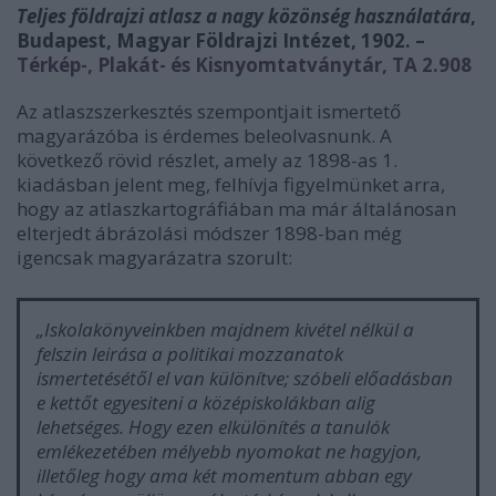
Teljes földrajzi atlasz a nagy közönség használatára
,
Budapest, Magyar Földrajzi Intézet, 1902. –
Térkép-, Plakát- és Kisnyomtatványtár, TA 2.908
Az atlaszszerkesztés szempontjait ismertető
magyarázóba is érdemes beleolvasnunk. A
következő rövid részlet, amely az 1898-as 1.
kiadásban jelent meg, felhívja figyelmünket arra,
hogy az atlaszkartográfiában ma már általánosan
elterjedt ábrázolási módszer 1898-ban még
igencsak magyarázatra szorult:
„
Iskolakönyveinkben majdnem kivétel nélkül a
felszin leirása a politikai mozzanatok
ismertetésétől el van különítve; szóbeli előadásban
e kettőt egyesiteni a középiskolákban alig
lehetséges. Hogy ezen elkülönítés a tanulók
emlékezetében mélyebb nyomokat ne hagyjon,
illetőleg hogy ama két momentum abban egy