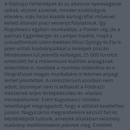
A földrajzi falitérképek és az atlaszok nyereségesek
voltak, viszont azoknak, minden kiválóságuk
ellenére, más hazai kiadók kartográfiai műveivel
kellett állandó piaci versenyt folytatniuk. Így
Kogutowicz egykori munkadója, a Posner cég, de a
patinás Eggenberger és Lampel kiadók, majd a
századforduló utáni években Klösz György és Fia is
jelen voltak kiadványaikkal a térképek piacán.
Mindezeken túl jelentős költséget, 25 000 forintot
emésztett fel a millenniumi kiállítás anyagának
elkészítése is, továbbá a nyomda működése és a
litográfusok magas munkabére is tetemes anyagi
terhet jelentettek. A minisztérium azonban nem
adott, bizonnyal nem is adhatott a Földrajzi
Intézetnek teljes térképkészítési és -eladási
monopóliumot. Ezért Kogutowicz minden
lehetőséget megragadott, hogy a vállalat bevételhez
jusson. Nagyszámú megrendelésre készült fali és
kézitérképről tudunk, amelyek általában valamely
kiadvány mellékleteként jelentek meg. Emellett