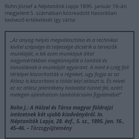
Rohn József a
Néptanítók Lapja
1895. január 16-án
megjelent 5. számában közreadott hasonlóan
kedvező értékelését így zárta:
„
Az anyag helyes megválasztása és a technikai
kivitel szépsége és teljessége dicsérik a tervezők
munkáját, a kik ezen munkájuk által
nagymértékben megkönnyitik a tanitók és
tanulóknak a munkáját egyaránt. A mint e czég fali
térképei kiszoritották a régieket, ugy fogja ez az
Atlasz is kiszoritani a többi kézi atlaszt is. És mivel
ez az atlasz jelentékeny haladást tüntet fel, azért
melegen ajánlhatom tanitótársaim figyelmébe!”
Rohn J.: A Hölzel és Társa magyar földrajzi
intézetnek két ujabb kiadványáról. In.
Néptanítók Lapja
, 28. évf., 5. sz., 1895. jan. 16.,
45–46.
–
Törzsgyűjtemény