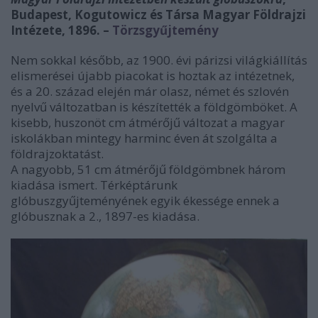
Budapest, Kogutowicz és Társa Magyar Földrajzi
Intézete, 1896. –
Törzsgyűjtemény
Nem sokkal később, az 1900. évi párizsi világkiállítás
elismerései újabb piacokat is hoztak az intézetnek,
és a 20. század elején már olasz, német és szlovén
nyelvű változatban is készítették a földgömböket. A
kisebb, huszonöt cm átmérőjű változat a magyar
iskolákban mintegy harminc éven át szolgálta a
földrajzoktatást.
A nagyobb, 51 cm átmérőjű földgömbnek három
kiadása ismert. Térképtárunk
glóbuszgyűjteményének egyik ékessége ennek a
glóbusznak a 2., 1897-es kiadása.