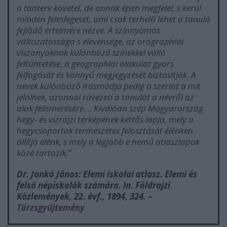
a tanterv követel, de annak épen megfelel, s kerül
minden feleslegeset, ami csak terhelő lehet a tanuló
fejlődő értelmére nézve. A színnyomás
változatossága s elevensége, az orographiai
viszonyoknak különböző színekkel valló
feltűntetése, a geographiai alakulat gyors
felfogását és könnyű megjegyzését biztosítják. A
nevek különböző írásmódja pedig a szerint a mit
jelölnek, azonnal rávezeti a tanulót a névről az
alak felismerésére. .. Kiválóan szép Magyarország
hegy- és vízrajzi térképének kettős lapja, mely a
hegycsoportok természetes felosztását élénken
állítja elénk, s mely a legjobb e nemű atlaszlapok
közé tartozik
.”
Dr. Jankó János: Elemi iskolai atlasz. Elemi és
felső népiskolák számára. In.
Földrajzi
Közlemények,
22. évf., 1894, 324.
–
Törzsgyűjtemény