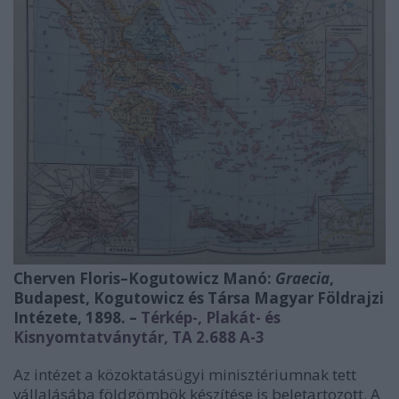
Cherven Floris–Kogutowicz Manó:
Graecia
,
Budapest, Kogutowicz és Társa Magyar Földrajzi
Intézete, 1898. –
Térkép-, Plakát- és
Kisnyomtatványtár, TA 2.688 A-3
Az intézet a közoktatásügyi minisztériumnak tett
vállalásába földgömbök készítése is beletartozott. A