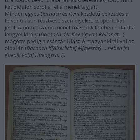
két oldalon sorolja fel a menet tagjait.
Minden egyes
Darnach
és
Item
kezdetű bekezdés a
felvonuláson résztvevő személyeket, csoportokat
jelöl. A pompázatos menet második felében haladt a
lengyel király (
Darnach der Koenig von Pollandt…
),
mögötte pedig a császár Ulászló magyar királlyal az
oldalán (
Darnach K[aiserliche] M[ajestät] … neben jm
Koenig vo[n] Huengern…
).