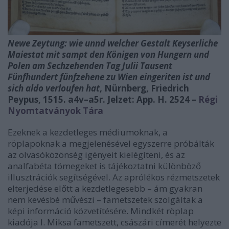
Newe Zeytung: wie unnd welcher Gestalt Keyserliche
Maiestat mit sampt den Königen von Hungern und
Polen am Sechzehenden Tag Julii Tausent
Fünfhundert fünfzehene zu Wien eingeriten ist und
sich aldo verloufen hat
, Nürnberg, Friedrich
Peypus, 1515. a4v–a5r. Jelzet: App. H. 2524 –
Régi
Nyomtatványok Tára
Ezeknek a kezdetleges médiumoknak, a
röplapoknak a megjelenésével egyszerre próbálták
az olvasóközönség igényeit kielégíteni, és az
analfabéta tömegeket is tájékoztatni különböző
illusztrációk segítségével. Az aprólékos rézmetszetek
elterjedése előtt a kezdetlegesebb – ám gyakran
nem kevésbé művészi – fametszetek szolgáltak a
képi információ közvetítésére. Mindkét röplap
kiadója I. Miksa fametszett, császári címerét helyezte