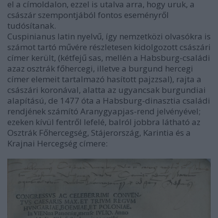
el a címoldalon, ezzel is utalva arra, hogy uruk, a
császár szempontjából fontos eseményről
tudósítanak.
Cuspinianus latin nyelvű, így nemzetközi olvasókra is
számot tartó művére részletesen kidolgozott császári
címer került, (kétfejű sas, mellén a Habsburg-családi
azaz osztrák főhercegi, illetve a burgund hercegi
címer elemeit tartalmazó hasított pajzzsal), rajta a
császári koronával, alatta az ugyancsak burgundiai
alapítású, de 1477 óta a Habsburg-dinasztia családi
rendjének számító Aranygyapjas-rend jelvényével;
ezeken kívül fentről lefelé, balról jobbra látható az
Osztrák Főhercegség, Stájerország, Karintia és a
Krajnai Hercegség címere: