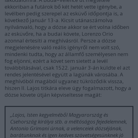
ekkoriban a futárok bő két hetét vette igénybe, a
levélben pedig szerepel az esküvő időpontja is, a
következő január 13-a. Kicsit utánaszámolva
nyilvánvaló, hogy a dózse akkor se ért volna időben
az esküvőre, ha a budai követe, Lorenzo Orio
azonnal értesíti a meghívásról. Persze a dózse
megjelenésére való reális igényről nem volt szó,
mindenki tudta, hogy az államfő személyesen nem
fog eljönni, ezért a követ sem sietett a levél
továbbításával, csak 1522. január 3-án küldte el azt
rendes jelentésével együtt a lagúnák városába. A
meghívóból magából ugyanez tükröződik vissza,
hiszen II. Lajos titkára eleve úgy fogalmazott, hogy a
dózse követe útján képviseltesse magát:
„Lajos, Isten kegyelméből Magyarország és
Csehország királya stb. a méltóságos fejedelemnek,
Antonio Grimani úrnak, a velenceiek dózséjának,
barátunknak és igen kedves szövetségesünknek jó