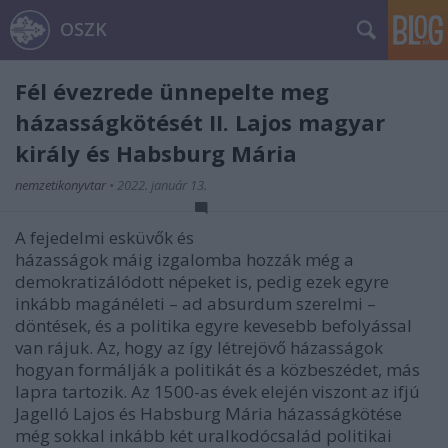
OSZK
Fél évezrede ünnepelte meg
házasságkötését II. Lajos magyar
király és Habsburg Mária
nemzetikonyvtar
•
2022. január 13.
A fejedelmi esküvők és
házasságok máig izgalomba hozzák még a
demokratizálódott népeket is, pedig ezek egyre
inkább magánéleti – ad absurdum szerelmi –
döntések, és a politika egyre kevesebb befolyással
van rájuk. Az, hogy az így létrejövő házasságok
hogyan formálják a politikát és a közbeszédet, más
lapra tartozik. Az 1500-as évek elején viszont az ifjú
Jagelló Lajos és Habsburg Mária házasságkötése
még sokkal inkább két uralkodócsalád politikai