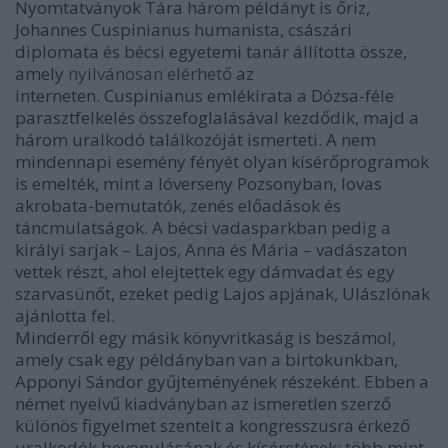
Nyomtatványok Tára három példányt is őriz,
Johannes Cuspinianus humanista, császári
diplomata és bécsi egyetemi tanár állította össze,
amely
nyilvánosan elérhető
az
interneten. Cuspinianus emlékirata a Dózsa-féle
parasztfelkelés összefoglalásával kezdődik, majd a
három uralkodó találkozóját ismerteti. A nem
mindennapi esemény fényét olyan kísérőprogramok
is emelték, mint a lóverseny Pozsonyban, lovas
akrobata-bemutatók, zenés előadások és
táncmulatságok. A bécsi vadasparkban pedig a
királyi sarjak – Lajos, Anna és Mária – vadászaton
vettek részt, ahol elejtettek egy dámvadat és egy
szarvasünőt, ezeket pedig Lajos apjának, Ulászlónak
ajánlotta fel.
Minderről egy másik könyvritkaság is beszámol,
amely csak egy példányban van a birtokunkban,
Apponyi Sándor gyűjteményének részeként. Ebben a
német nyelvű kiadványban az ismeretlen szerző
különös figyelmet szentelt a kongresszusra érkező
uralkodók bevonulásának és kíséretének: több mint