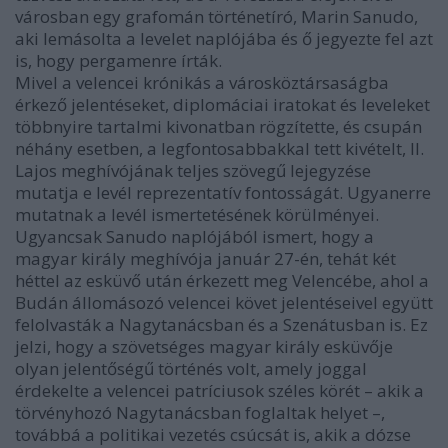
városban egy grafomán történetíró, Marin Sanudo,
aki lemásolta a levelet naplójába és ő jegyezte fel azt
is, hogy pergamenre írták.
Mivel a velencei krónikás a városköztársaságba
érkező jelentéseket, diplomáciai iratokat és leveleket
többnyire tartalmi kivonatban rögzítette, és csupán
néhány esetben, a legfontosabbakkal tett kivételt, II.
Lajos meghívójának teljes szövegű lejegyzése
mutatja e levél reprezentatív fontosságát. Ugyanerre
mutatnak a levél ismertetésének körülményei.
Ugyancsak Sanudo naplójából ismert, hogy a
magyar király meghívója január 27-én, tehát két
héttel az esküvő után érkezett meg Velencébe, ahol a
Budán állomásozó velencei követ jelentéseivel együtt
felolvasták a Nagytanácsban és a Szenátusban is. Ez
jelzi, hogy a szövetséges magyar király esküvője
olyan jelentőségű történés volt, amely joggal
érdekelte a velencei patríciusok széles körét – akik a
törvényhozó Nagytanácsban foglaltak helyet –,
továbbá a politikai vezetés csúcsát is, akik a dózse