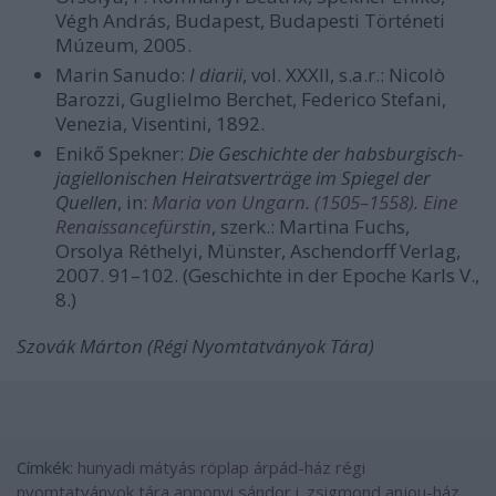
Végh András, Budapest, Budapesti Történeti
Múzeum, 2005.
Marin Sanudo:
I diarii
, vol. XXXII, s.a.r.: Nicolò
Barozzi, Guglielmo Berchet, Federico Stefani,
Venezia, Visentini, 1892.
Enikő Spekner:
Die Geschichte der habsburgisch-
jagiellonischen Heiratsverträge im Spiegel der
Quellen
, in:
Maria von Ungarn. (1505–1558). Eine
Renaissancefürstin
, szerk.: Martina Fuchs,
Orsolya Réthelyi, Münster, Aschendorff Verlag,
2007. 91–102. (Geschichte in der Epoche Karls V.,
8.)
Szovák Márton (Régi Nyomtatványok Tára)
Címkék:
hunyadi mátyás
röplap
árpád-ház
régi
nyomtatványok tára
apponyi sándor
i. zsigmond
anjou-ház