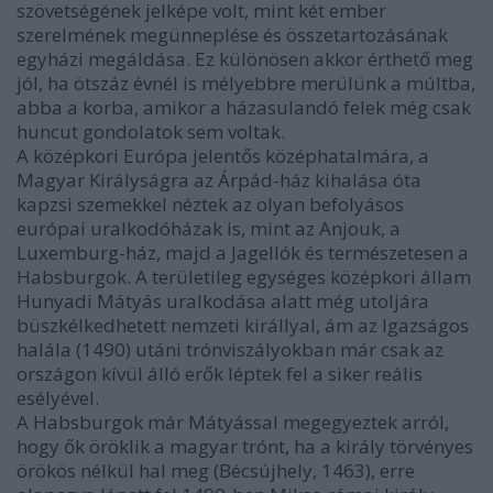
szövetségének jelképe volt, mint két ember
szerelmének megünneplése és összetartozásának
egyházi megáldása. Ez különösen akkor érthető meg
jól, ha ötszáz évnél is mélyebbre merülünk a múltba,
abba a korba, amikor a házasulandó felek még csak
huncut gondolatok sem voltak.
A középkori Európa jelentős középhatalmára, a
Magyar Királyságra az Árpád-ház kihalása óta
kapzsi szemekkel néztek az olyan befolyásos
európai uralkodóházak is, mint az Anjouk, a
Luxemburg-ház, majd a Jagellók és természetesen a
Habsburgok. A területileg egységes középkori állam
Hunyadi Mátyás uralkodása alatt még utoljára
büszkélkedhetett nemzeti királlyal, ám az Igazságos
halála (1490) utáni trónviszályokban már csak az
országon kívül álló erők léptek fel a siker reális
esélyével.
A Habsburgok már Mátyással megegyeztek arról,
hogy ők öröklik a magyar trónt, ha a király törvényes
örökös nélkül hal meg (Bécsújhely, 1463), erre