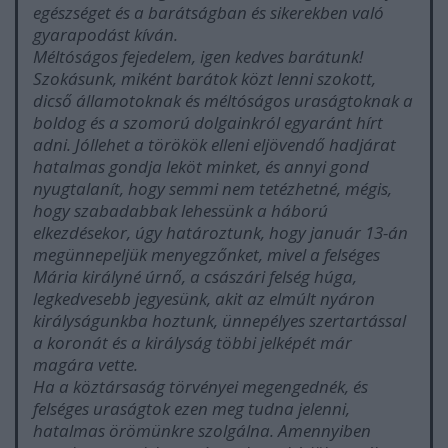
egészséget és a barátságban és sikerekben való
gyarapodást kíván.
Méltóságos fejedelem, igen kedves barátunk!
Szokásunk, miként barátok közt lenni szokott,
dicső államotoknak és méltóságos uraságtoknak a
boldog és a szomorú dolgainkról egyaránt hírt
adni. Jóllehet a törökök elleni eljövendő hadjárat
hatalmas gondja leköt minket, és annyi gond
nyugtalanít, hogy semmi nem tetézhetné, mégis,
hogy szabadabbak lehessünk a háború
elkezdésekor, úgy határoztunk, hogy január 13-án
megünnepeljük menyegzőnket, mivel a felséges
Mária királyné úrnő, a császári felség húga,
legkedvesebb jegyesünk, akit az elmúlt nyáron
királyságunkba hoztunk, ünnepélyes szertartással
a koronát és a királyság többi jelképét már
magára vette.
Ha a köztársaság törvényei megengednék, és
felséges uraságtok ezen meg tudna jelenni,
hatalmas örömünkre szolgálna. Amennyiben