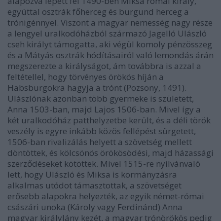
alapozva lépett fel 1490-ben Miksa római király,
egyúttal osztrák főherceg és burgund herceg a
trónigénnyel. Viszont a magyar nemesség nagy része
a lengyel uralkodóházból származó Jagelló Ulászló
cseh királyt támogatta, aki végül komoly pénzösszeg
és a Mátyás osztrák hódításairól való lemondás árán
megszerezte a királyságot, ám továbbra is azzal a
feltétellel, hogy törvényes örökös híján a
Habsburgokra hagyja a trónt (Pozsony, 1491).
Ulászlónak azonban több gyermeke is született,
Anna 1503-ban, majd Lajos 1506-ban. Mivel így a
két uralkodóház patthelyzetbe került, és a déli török
veszély is egyre inkább közös fellépést sürgetett,
1506-ban rivalizálás helyett a szövetség mellett
döntöttek, és kölcsönös örökösödési, majd házassági
szerződéseket kötöttek. Mivel 1515-re nyilvánvaló
lett, hogy Ulászló és Miksa is kormányzásra
alkalmas utódot támasztottak, a szövetséget
erősebb alapokra helyezték, az egyik német-római
császári unoka (Károly vagy Ferdinánd) Anna
magyar királylány kezét, a magyar trónörökös pedig