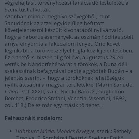
végrehajtási, törvényhozási tanácsadó testületét, a
Szenátust alkották.
Azonban mind a meghívó szövegéből, mint
Sanudónak az ezzel egyidejűleg befutott
követjelentésről készült kivonatából nyilvánvaló,
hogy a háborús események, az oszmán hódítás sötét
árnya elnyomta a lakodalom fényét, Orio követ
leginkább a törökveszéllyel foglalkozik jelentésében.
Ez érthető is, hiszen alig fél éve, augusztus 29-én
vették be Nándorfehérvárat a törökök, a Duna déli
szakaszának befagytával pedig aggódtak Budán – a
jelentés szerint –, hogy a törököknek lehetőségük
nyílik átcsapni a magyar területekre. (Marin Sanudo:
I diarii
, vol. XXXII, s.a.r.: Nicolò Barozzi, Guglielmo
Berchet, Federico Stefani, Venezia, Visentini, 1892,
col. 418.) De ez már egy másik történet...
Felhasznált irodalom:
Habsburg Mária, Mohács özvegye
, szerk.: Réthelyi
Orsolya, F. Romhányi Beatrix, Spekner Enikő,