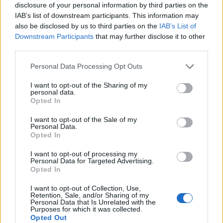
disclosure of your personal information by third parties on the
IAB’s list of downstream participants. This information may
also be disclosed by us to third parties on the
IAB’s List of
Downstream Participants
that may further disclose it to other
Röpl. 21/1. péld. –
Régi Nyomtatványok Tára
third parties.
A német nyelvterületen (Nürnbergben) készült
Please note that this website/app uses one or more Google
Personal Data Processing Opt Outs
röplap kiadója a nyelvválasztással csak a helyi,
services and may gather and store information including but
délnémet olvasóközönséget célozta meg, és
not limited to your visit or usage behaviour. You may click to
I want to opt-out of the Sharing of my
personal data.
egyszerűbb, csak I. Miksa császári címerét
grant or deny consent to Google and its third-party tags to
Opted In
szerepeltette a címlapon arany mezőben lebegő
use your data for below specified purposes in below Google
fekete kétfejű sas, mellén a Habsburg-családi
consent section.
I want to opt-out of the Sale of my
címerrel:
Personal Data.
Opted In
I want to opt-out of processing my
Personal Data for Targeted Advertising.
Opted In
I want to opt-out of Collection, Use,
Retention, Sale, and/or Sharing of my
Personal Data that Is Unrelated with the
Purposes for which it was collected.
Opted Out