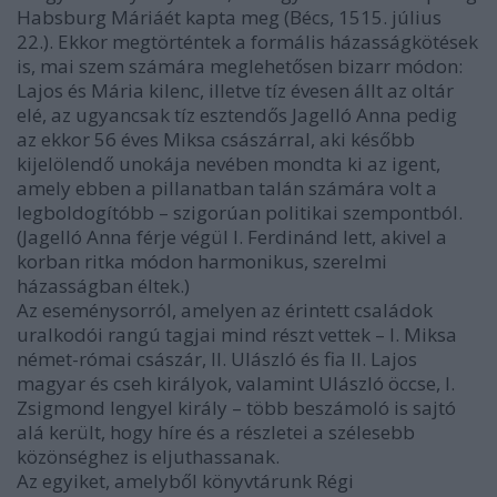
Habsburg Máriáét kapta meg (Bécs, 1515. július
22.). Ekkor megtörténtek a formális házasságkötések
is, mai szem számára meglehetősen bizarr módon:
Lajos és Mária kilenc, illetve tíz évesen állt az oltár
elé, az ugyancsak tíz esztendős Jagelló Anna pedig
az ekkor 56 éves Miksa császárral, aki később
kijelölendő unokája nevében mondta ki az igent,
amely ebben a pillanatban talán számára volt a
legboldogítóbb – szigorúan politikai szempontból.
(Jagelló Anna férje végül I. Ferdinánd lett, akivel a
korban ritka módon harmonikus, szerelmi
házasságban éltek.)
Az eseménysorról, amelyen az érintett családok
uralkodói rangú tagjai mind részt vettek – I. Miksa
német-római császár, II. Ulászló és fia II. Lajos
magyar és cseh királyok, valamint Ulászló öccse, I.
Zsigmond lengyel király – több beszámoló is sajtó
alá került, hogy híre és a részletei a szélesebb
közönséghez is eljuthassanak.
Az egyiket, amelyből könyvtárunk Régi