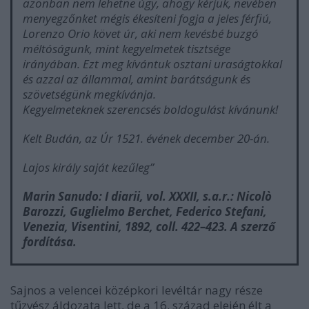
azonban nem lehetne úgy, ahogy kérjük, nevében
menyegzőnket mégis ékesíteni fogja a jeles férfiú,
Lorenzo Orio követ úr, aki nem kevésbé buzgó
méltóságunk, mint kegyelmetek tisztsége
irányában. Ezt meg kívántuk osztani uraságtokkal
és azzal az állammal, amint barátságunk és
szövetségünk megkívánja.
Kegyelmeteknek szerencsés boldogulást kívánunk!
Kelt Budán, az Úr 1521. évének december 20-án.
Lajos király saját kezűleg”
Marin Sanudo:
I diarii
, vol. XXXII, s.a.r.: Nicolò
Barozzi, Guglielmo Berchet, Federico Stefani,
Venezia, Visentini, 1892, coll. 422–423. A szerző
fordítása.
Sajnos a velencei középkori levéltár nagy része
tűzvész áldozata lett, de a 16. század elején élt a