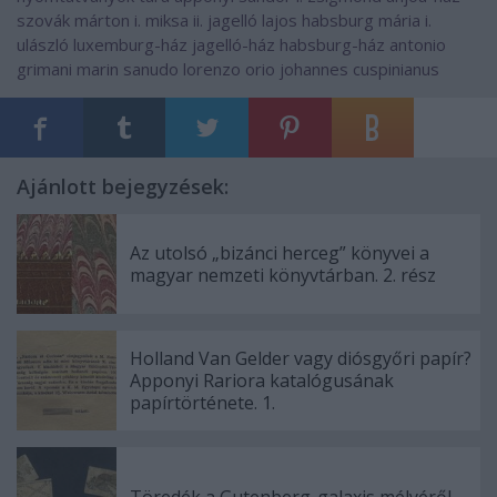
szovák márton
i. miksa
ii. jagelló lajos
habsburg mária
i.
ulászló
luxemburg-ház
jagelló-ház
habsburg-ház
antonio
grimani
marin sanudo
lorenzo orio
johannes cuspinianus
Ajánlott bejegyzések:
Az utolsó „bizánci herceg” könyvei a
magyar nemzeti könyvtárban. 2. rész
Holland Van Gelder vagy diósgyőri papír?
Apponyi Rariora katalógusának
papírtörténete. 1.
Töredék a Gutenberg-galaxis mélyéről