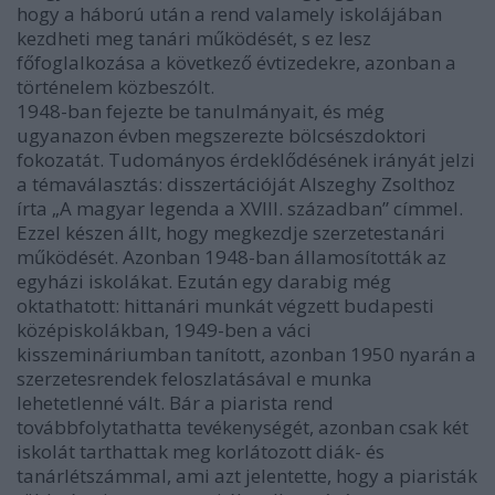
hogy a háború után a rend valamely iskolájában
kezdheti meg tanári működését, s ez lesz
főfoglalkozása a következő évtizedekre, azonban a
történelem közbeszólt.
1948-ban fejezte be tanulmányait, és még
ugyanazon évben megszerezte bölcsészdoktori
fokozatát. Tudományos érdeklődésének irányát jelzi
a témaválasztás: disszertációját Alszeghy Zsolthoz
írta „A magyar legenda a XVIII. században” címmel.
Ezzel készen állt, hogy megkezdje szerzetestanári
működését. Azonban 1948-ban államosították az
egyházi iskolákat. Ezután egy darabig még
oktathatott: hittanári munkát végzett budapesti
középiskolákban, 1949-ben a váci
kisszemináriumban tanított, azonban 1950 nyarán a
szerzetesrendek feloszlatásával e munka
lehetetlenné vált. Bár a piarista rend
továbbfolytathatta tevékenységét, azonban csak két
iskolát tarthattak meg korlátozott diák- és
tanárlétszámmal, ami azt jelentette, hogy a piaristák