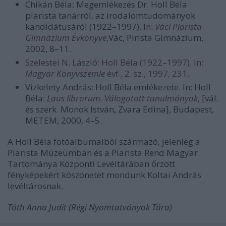
Chikán Béla: Megemlékezés Dr. Holl Béla
piarista tanárról, az irodalomtudományok
kandidátusáról (1922–1997). In:
Váci Piarista
Gimnázium Évkönyve
,Vác, Pirista Gimnázium,
2002, 8–11.
Szelestei N. László: Holl Béla (1922–1997). In:
Magyar Könyvszemle
évf., 2. sz., 1997, 231.
Vizkelety András: Holl Béla emlékezete. In: Holl
Béla:
L
aus librorum. Válogatott tanulmányok
, [vál.
és szerk. Monok István, Zvara Edina], Budapest,
METEM, 2000, 4–5.
A Holl Béla fotóalbumaiból származó, jelenleg a
Piarista Múzeumban és a Piarista Rend Magyar
Tartománya Központi Levéltárában őrzött
fényképekért köszönetet mondunk Koltai András
levéltárosnak.
Tóth Anna Judit (Régi Nyomtatványok Tára)