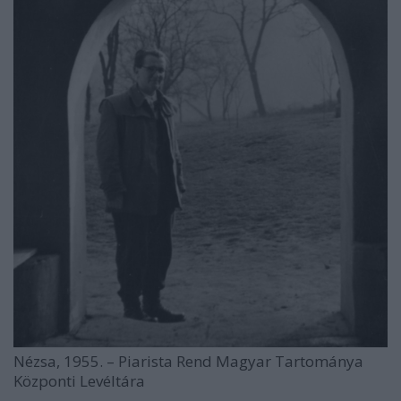
Nézsa, 1955. – Piarista Rend Magyar Tartománya
Központi Levéltára