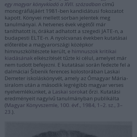
egy magyar könyvkiadó a XVII. században
című
monográfiájáért 1981-ben kandidátusi fokozatot
kapott. Könyvei mellett sorban jelentek meg
tanulmányai. A hetvenes évek végétől már
taníthatott is, órákat adhatott a szegedi JATE-n, a
budapesti ELTE-n. A nyolcvanas években kutatásai
előterébe a magyarországi középkor
himnuszköltészete került, e
himnuszok kritikai
kiadásának
elkészítését tűzte ki célul, amelyet már
nem tudott befejezni. E kutatásai során fedezte fel a
dalmáciai Šibenik ferences kolostorában Laskai
Demeter iskoláskönyvét, amely az Ómagyar Mária-
siralom után a második legrégibb magyar verses
nyelvemlékünket, a
Laskai sorok
at őrzi. Kutatási
eredményeit nagyívű tanulmányban publikálta
(
Magyar Könyvszemle, 100. évf., 1984, 1–2. sz., 3–
23.
).