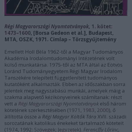
Régi Magyarországi Nyomtatványok
,
1. kötet:
1473–1600
, [Borsa Gedeon et al.], Budapest,
MTA, OSZK, 1971. Címlap – Törzsgyűjtemény
Emellett Holl Béla 1962-től a Magyar Tudományos
Akadémia Irodalomtudományi Intézetének volt
külső munkatársa. 1975-től az MTA által az Eötvös
Loránd Tudományegyetem Régi Magyar Irodalom
Tanszékére telepített függetlenített tudományos
kutatóként alkalmazták. Ebben az időszakban sorra
jelentek meg nagyszabású munkái, amelyek máig a
szakma alapvető kézikönyveinek számítanak: részt
vett a
Régi Magyarországi Nyomtatványok
első három
kötetének szerkesztésében (
1971
,
1983
,
2000
), ő
állította össze a
Régi Magyar Költők Tára
XVII. századi
sorozatának katolikus énekeket tartalmazó köteteit
(
1974
, 1992:
Szövegek
;
Jegyzetek
).
Ferencffy Lőrinc,