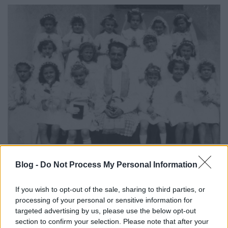
Pestújhely, 1955, elsőáldozók között – Piarista Rend
Magyar Tartománya Központi Levéltára
Blog -
Do Not Process My Personal Information
If you wish to opt-out of the sale, sharing to third parties, or
processing of your personal or sensitive information for
targeted advertising by us, please use the below opt-out
section to confirm your selection. Please note that after your