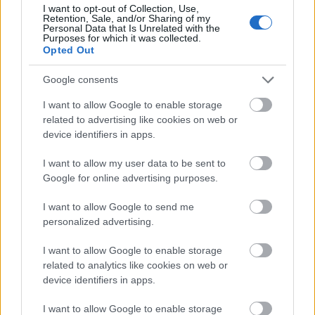
I want to opt-out of Collection, Use,
töredékéről, mely egy kötéstáblából kiáztatva került
Retention, Sale, and/or Sharing of my
elő (
Magyar Könyvszemle, 72. évf., 1956, 1. sz., 52–
Personal Data that Is Unrelated with the
Purposes for which it was collected.
58.
). Itteni kutatásainak összegzését 1973-ban
A
Opted Out
kétszáz éves váci könyv
című kötetében publikálta.
Ebben az időben kezdte el kidolgozni Borsa
Google consents
Gedeonnal és Mezey Lászlóval annak a bibliográfiai
vállalkozásnak a koncepcióját, amely nem csupán
I want to allow Google to enable storage
Szabó Károly
Régi Magyar Könyvtár
ának új
related to advertising like cookies on web or
kiadásaként rögzíti a magyar könyvkiadás első 250
device identifiers in apps.
évében megjelent kötetek bibliográfiai adatait,
I want to allow my user data to be sent to
hanem átfogóan tárgyalja a kiadványok tartalmát,
Google for online advertising purposes.
könyvtörténeti, művelődéstörténeti jelentőségét,
felméri a fennmaradt példányok lelőhelyeit, fizikai
I want to allow Google to send me
állapotát. E munka megkezdése annál is időszerűbb
personalized advertising.
volt, mert Szabó Károly életművével nem annyira
beteljesítette, inkább megnyitotta a magyar
I want to allow Google to enable storage
könyvtörténeti kutatásokat, s a műveinek
related to analytics like cookies on web or
megjelenését követő évtizedekben nagy számban
device identifiers in apps.
fedezték fel az addig ismeretlen kiadványokat.
A Magyar Tudományos Akadémia által támogatott
I want to allow Google to enable storage