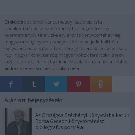
Címkék:
irodalomtörténet
mezey lászló
piarista
irodalomtörténész
szabó károly
borsa gedeon
régi
nyomtatványok tára
vizkelety andrás
könyvtörténet
régi
magyarországi nyomtatványok
tóth anna judit
holl béla
könyvtörténész
käfer istván
hervay ferenc
kelecsényi ákos
régi magyar könyvtár
régi magyar költők tára
laskai sorok
laskai demeter
ferencffy lőrinc
váci piarista gimnázum
koltai
andrás
szelestei n lászló
chikán béla
Ajánlott bejegyzések:
Az Országos Széchényi Könyvtárba került
Borsa Gedeon könyvtörténész,
bibliográfus portréja