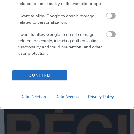
projektet az Országos Széchényi Könyvtárba
related to functionality of the website or app.
telepítették, és itt, a Régi Magyarországi
Nyomtatványok kutatócsoportban kaphatott
I want to allow Google to enable storage
félállású tudományos kutatói státuszt Holl Béla is
related to personalization.
1960-tól. Azok a kutatók, akiknek széleskörű
I want to allow Google to enable storage
szaktudásáról a rendszer nem akart lemondani,
related to security, including authentication
azonban politikai okokból nem engedték volna
functionality and fraud prevention, and other
egyetemi katedrához jutni, valamely könyvtár
user protection.
állományában kaphattak legalább
munkalehetőséget. Így történhetett, hogy amikor
1971-ben megjelent a
Régi Magyarországi
Nyomtatványok
első kötete, a Borsa Gedeon vezette
CONFIRM
szerkesztőségben mellette és Käfer István mellett
három szerzetes nevét találjuk: Holl Béláét, Hervay
Ferencét és Kelecsényi Ákosét.
Data Deletion
Data Access
Privacy Policy