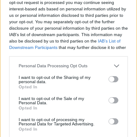
opt-out request is processed you may continue seeing
interest-based ads based on personal information utilized by
us or personal information disclosed to third parties prior to
your opt-out. You may separately opt-out of the further
disclosure of your personal information by third parties on the
IAB’s list of downstream participants. This information may
also be disclosed by us to third parties on the
IAB’s List of
Downstream Participants
that may further disclose it to other
third parties.
A szenvedélyes fotós, 1958 – Piarista Rend Magyar
Please note that this website/app uses one or more Google
Personal Data Processing Opt Outs
Tartománya Központi Levéltára
services and may gather and store information including but
not limited to your visit or usage behaviour. You may click to
I want to opt-out of the Sharing of my
A hatalom azonban ezt sem nézte jó szemmel,
personal data.
grant or deny consent to Google and its third-party tags to
Opted In
településről településre helyezték, bűne az
use your data for below specified purposes in below Google
ifjúsággal való foglalkozás, ministránscsoportok
consent section.
I want to opt-out of the Sale of my
szervezése. 1956 szeptemberében a Váci
Personal Data.
Egyházmegyei Könyvtár könyv- és levéltárosává
Opted In
nevezték ki. Itt kezdődött meg kutatói pályája, itt
I want to opt-out of processing my
születtek első publikációi: az általa felfedezett ecsegi
Personal Data for Targeted Advertising.
betlehemesről (
Vigilia, 17. évf., 1952., 12. sz., 617–
Opted In
626.
) vagy a Káldi-Biblia korrektúrapéldányának