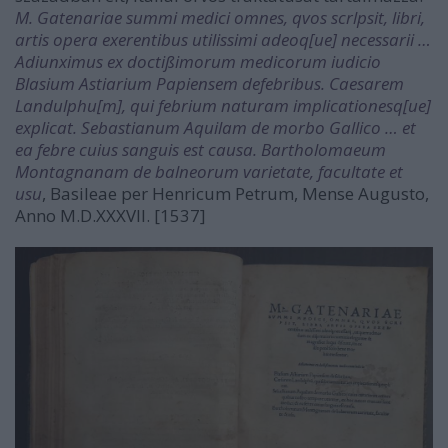
M. Gatenariae summi medici omnes, qvos scrlpsit, libri,
artis opera exerentibus utilissimi adeoq[ue] necessarii …
Adiunximus ex doctißimorum medicorum iudicio
Blasium Astiarium Papiensem defebribus. Caesarem
Landulphu[m], qui febrium naturam implicationesq[ue]
explicat. Sebastianum Aquilam de morbo Gallico … et
ea febre cuius sanguis est causa. Bartholomaeum
Montagnanam de balneorum varietate, facultate et
usu
, Basileae per Henricum Petrum, Mense Augusto,
Anno M.D.XXXVII. [1537]