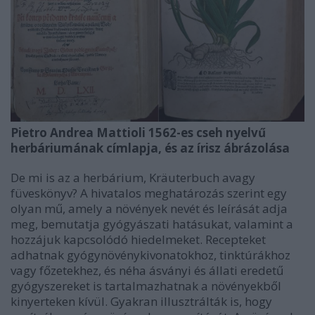
Pietro Andrea Mattioli 1562-es cseh nyelvű
herbáriumának címlapja, és az írisz ábrázolása
De mi is az a herbárium, Kräuterbuch avagy
füveskönyv? A hivatalos meghatározás szerint egy
olyan mű, amely a növények nevét és leírását adja
meg, bemutatja gyógyászati hatásukat, valamint a
hozzájuk kapcsolódó hiedelmeket. Recepteket
adhatnak gyógynövénykivonatokhoz, tinktúrákhoz
vagy főzetekhez, és néha ásványi és állati eredetű
gyógyszereket is tartalmazhatnak a növényekből
kinyerteken kívül. Gyakran illusztrálták is, hogy