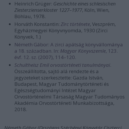
Heinrich Grüger:
Geschichte eines schlesischen
Ziesterzienserkloster 1227–1977
, Köln, Wien,
Böhlau, 1978.
Horváth Konstantin:
Zirc története
, Veszprém,
Egyházmegyei Könyvnyomda, 1930 (Zirci
Könyvek, 1.)
Németh Gábor: A zirci apátság könyvállománya
a 18. században. In:
Magyar Könyvszemle
, 123.
évf. 12. sz. (2007), 114–120.
Schultheisz Emil orvostörténeti tanulmányai
.
Összeállította, sajtó alá rendezte és a
jegyzeteket szerkesztette: Gazda István,
Budapest, Magyar Tudománytörténeti és
Egészségtudományi Intézet Magyar
Orvostörténelmi Társaság Magyar Tudományos
Akadémia Orvostörténeti Munkabizottsága,
2018.
Németh Gábor (Országos Széchényi Könyvtár Ciszterci