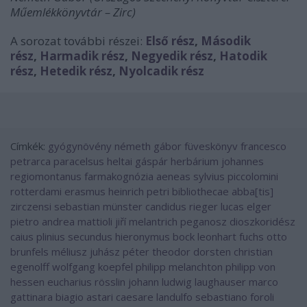
Műemlékkönyvtár – Zirc)
A sorozat további részei:
Első rész
,
Második
rész
,
Harmadik rész
,
Negyedik rész
,
Hatodik
rész
,
Hetedik rész
,
Nyolcadik rész
Címkék:
gyógynövény
németh gábor
füveskönyv
francesco
petrarca
paracelsus
heltai gáspár
herbárium
johannes
regiomontanus
farmakognózia
aeneas sylvius piccolomini
rotterdami erasmus
heinrich petri
bibliothecae abba[tis]
zirczensi
sebastian münster
candidus rieger
lucas elger
pietro andrea mattioli
jiří melantrich
peganosz dioszkoridész
caius plinius secundus
hieronymus bock
leonhart fuchs
otto
brunfels
méliusz juhász péter
theodor dorsten
christian
egenolff
wolfgang koepfel
philipp melanchton
philipp von
hessen
eucharius rösslin
johann ludwig laughauser
marco
gattinara
biagio astari
caesare landulfo
sebastiano foroli