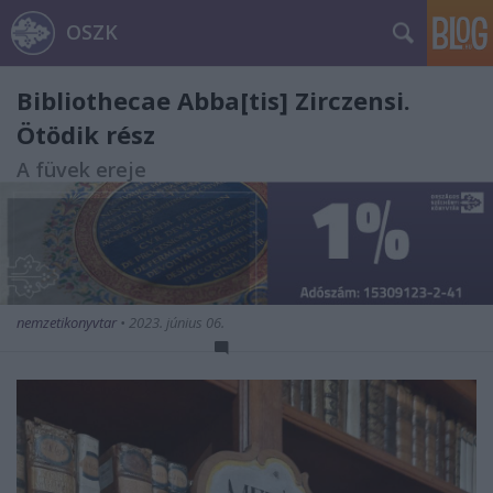
OSZK
Bibliothecae Abba[tis] Zirczensi.
Ötödik rész
A füvek ereje
nemzetikonyvtar
•
2023. június 06.