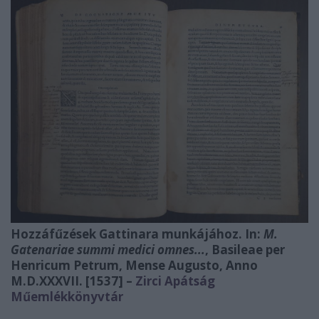
Hozzáfűzések Gattinara munkájához. In:
M.
Gatenariae summi medici omnes...
, Basileae per
Henricum Petrum, Mense Augusto, Anno
M.D.XXXVII. [1537] –
Zirci Apátság
Műemlékkönyvtár