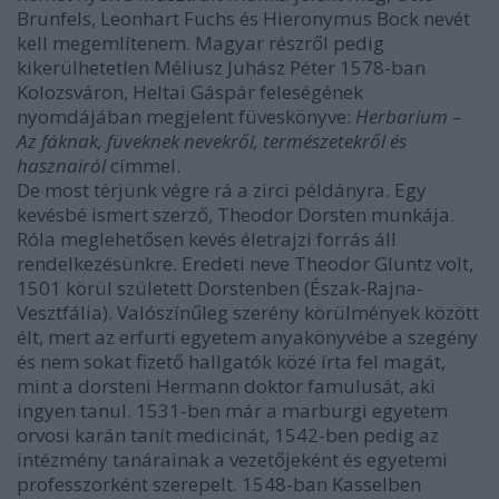
Brunfels, Leonhart Fuchs és Hieronymus Bock nevét
kell megemlítenem. Magyar részről pedig
kikerülhetetlen Méliusz Juhász Péter 1578-ban
Kolozsváron, Heltai Gáspár feleségének
nyomdájában megjelent füveskönyve:
Herbarium –
Az fáknak, füveknek nevekről, természetekről és
hasznairól
címmel.
De most térjünk végre rá a zirci példányra. Egy
kevésbé ismert szerző, Theodor Dorsten munkája.
Róla meglehetősen kevés életrajzi forrás áll
rendelkezésünkre. Eredeti neve Theodor Gluntz volt,
1501 körül született Dorstenben (Észak-Rajna-
Vesztfália). Valószínűleg szerény körülmények között
élt, mert az erfurti egyetem anyakönyvébe a szegény
és nem sokat fizető hallgatók közé írta fel magát,
mint a dorsteni Hermann doktor famulusát, aki
ingyen tanul. 1531-ben már a marburgi egyetem
orvosi karán tanít medicinát, 1542-ben pedig az
intézmény tanárainak a vezetőjeként és egyetemi
professzorként szerepelt. 1548-ban Kasselben