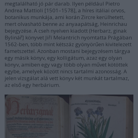
megtalálható jó pár darab. Ilyen például Pietro
Andrea Mattioli [1501–1578], a híres itáliai orvos,
botanikus munkája, ami korán Zircre kerülhetett,
mert olvasható benne az anyaapátság, Heinrichau
bejegyzése. A cseh nyelven kiadott (Herbarz, ginak
Bylinář] könyvet Jiří Melantrich nyomtatta Prágában
1562-ben, több mint kétszáz gyönyörűen kivitelezett
fametszettel. Azonban mostani bejegyzésem tárgya
egy másik könyv, egy kolligátum, azaz egy olyan
könyv, amiben egy vagy több olyan művet kötöttek
egybe, amelyek között nincs tartalmi azonosság. A
jelen vizsgálat alá vett könyv két munkát tartalmaz,
az első egy herbárium.