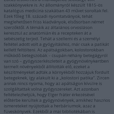
szakkönyvekre is. Az állományról készült 1815-ös
katalógus medicina szakában 43 művet soroltak fel.
Ezek főleg 18. századi nyomtatványok, tehát
meglehetősen friss kiadványok, elsősorban német
szerzőktől. A témáik az általános orvosláson
keresztül az anatómián és a recepteken át a
sebészetig terjed. Tehát a szellemi és a személyi
feltétel adott volt a gyógyításhoz, már csak a patikát
kellett feltölteni. Az apátságokban, kolostorokban
működő betegszobák – csupán néhány betegágyról
van szó – gyógyszerkészleteit a gyógynövénykertben
termelt növényekből állították elő, ezeket a
készítményeket adták a környékből hozzájuk fordult
betegeknek, így alakult ki a „kolostori patika”. Zircen
annak nincs nyoma, hogy az apátságon kívülre is
szolgáltattak volna gyógyszereket. Azt azonban
feltételezhetjük, hogy Elger fráter érkezésével
előtérbe kerültek a gyógynövények, amikhez hasznos
ismereteket nyújtottak a herbáriumok, azaz a
füveskönyvek. Ezekből a mai bibliotékában is