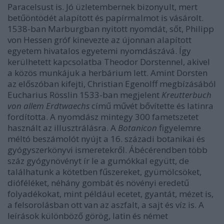
Paracelsust is. Jó üzletembernek bizonyult, mert
betűöntödét alapított és papírmalmot is vásárolt.
1538-ban Marburgban nyitott nyomdát, sőt, Philipp
von Hessen gróf kinevezte az újonnan alapított
egyetem hivatalos egyetemi nyomdászává. Így
kerülhetett kapcsolatba Theodor Dorstennel, akivel
a közös munkájuk a herbárium lett. Amint Dorsten
az előszóban kifejti, Christian Egenolff megbízásából
Eucharius Rösslin 1533-ban megjelent
Kreutterbuch
von allem Erdtwaechs
című művét bővítette és latinra
fordította. A nyomdász mintegy 300 fametszetet
használt az illusztrálásra. A
Botanicon
figyelemre
méltó beszámolót nyújt a 16. századi botanikai és
gyógyszerkönyvi ismeretekről. Ábécérendben több
száz gyógynövényt ír le a gumókkal együtt, de
találhatunk a kötetben fűszereket, gyümölcsöket,
dióféléket, néhány gombát és növényi eredetű
folyadékokat, mint például ecetet, gyantát, mézet is,
a felsorolásban ott van az aszfalt, a sajt és víz is. A
leírások különböző görög, latin és német