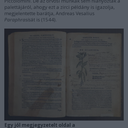
Piccolomini. De az orvosi munkák sem hiányoztak a
palettájáról, ahogy ezt a zirci példány is igazolja,
megjelentette barátja, Andreas Vesalius
Paraphrasis
át is (1544).
Egy jól megjegyzetelt oldal a