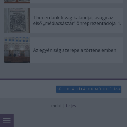
Theuerdank lovag kalandjai, avagy az
első „médiacsászár” önreprezentációja. 1.
Az egyéniség szerepe a történelemben
SÜTI BEÁLLÍTÁSOK MÓDOSÍTÁSA
mobil
|
teljes