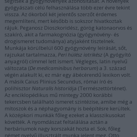
segítsék a gyógynövények azonosítását. A növények
gyógyászati célú felhasználása több ezer évre tekint
vissza. Az ókorból két jelentős szerzőt érdemes
megemlíteni, mert később is sokszor hivatkoztak
rájuk. Peganosz Dioszkoridész, görög katonaorvos és
szakíró, akit a farmakognózia (gyógynövény- és
drogismeret tudománya) atyjaként tisztelnek.
Munkája körülbelül 600 gyógynövény leírását, sőt,
rajzukat tartalmazza,
Peri hülész iatrikész
(A gyógyító
anyagról) címmel lett ismert. Végleges, latin nyelvű
változata (
De medicaminibus herbarum
) a 3. század
végén alakult ki, ez már egy ábécérendű lexikon volt.
A másik Caius Plinius Secundus, római író és
polihisztor
Naturalis historiá
ja (Természettörténet).
Az enciklopédikus mű mintegy 2000 korábbi
tekercsben található ismeret szintézise, amibe még a
mítoszok és a néphagyomány is beépítésre kerültek.
A középkori munkák főleg ezeket a klasszikusokat
követték. A nyomdászat feltalálása aztán a
herbáriumok nagy korszakát hozta el. Sok, főleg
német nyelvű illusztrált munka jelent meg, Otto