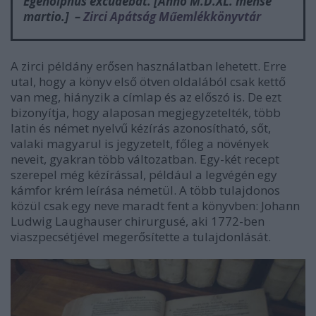
Egenolphus excudebat. [Anno M.D.XL. mense
martio.] –
Zirci Apátság Műemlékkönyvtár
A zirci példány erősen használatban lehetett. Erre
utal, hogy a könyv első ötven oldalából csak kettő
van meg, hiányzik a címlap és az előszó is. De ezt
bizonyítja, hogy alaposan megjegyzetelték, több
latin és német nyelvű kézírás azonosítható, sőt,
valaki magyarul is jegyzetelt, főleg a növények
neveit, gyakran több változatban. Egy-két recept
szerepel még kézírással, például a legvégén egy
kámfor krém leírása németül. A több tulajdonos
közül csak egy neve maradt fent a könyvben: Johann
Ludwig Laughauser chirurgusé, aki 1772-ben
viaszpecsétjével megerősítette a tulajdonlását.