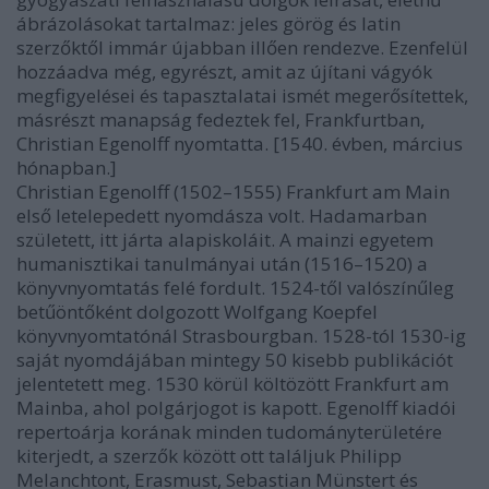
ábrázolásokat tartalmaz: jeles görög és latin
szerzőktől immár újabban illően rendezve. Ezenfelül
hozzáadva még, egyrészt, amit az újítani vágyók
megfigyelései és tapasztalatai ismét megerősítettek,
másrészt manapság fedeztek fel, Frankfurtban,
Christian Egenolff nyomtatta. [1540. évben, március
hónapban.]
Christian Egenolff (1502–1555) Frankfurt am Main
első letelepedett nyomdásza volt. Hadamarban
született, itt járta alapiskoláit. A mainzi egyetem
humanisztikai tanulmányai után (1516–1520) a
könyvnyomtatás felé fordult. 1524-től valószínűleg
betűöntőként dolgozott Wolfgang Koepfel
könyvnyomtatónál Strasbourgban. 1528-tól 1530-ig
saját nyomdájában mintegy 50 kisebb publikációt
jelentetett meg. 1530 körül költözött Frankfurt am
Mainba, ahol polgárjogot is kapott. Egenolff kiadói
repertoárja korának minden tudományterületére
kiterjedt, a szerzők között ott találjuk Philipp
Melanchtont, Erasmust, Sebastian Münstert és