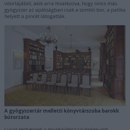
vitorlájából, akik arra hivatkozva, hogy nincs más
gyógyszer az apátságban csak a somlói bor, a patika
helyett a pincét látogatták.
A gyógyszertár melletti könyvtárszoba barokk
bútorzata
Lucas testvérnek a munkájához szüksége volt