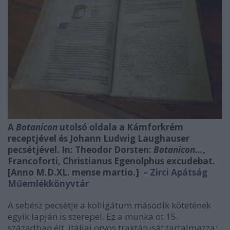
A
Botanicon
utolsó oldala a Kámforkrém
receptjével és Johann Ludwig Laughauser
pecsétjével. In: Theodor Dorsten:
Botanicon...
,
Francoforti, Christianus Egenolphus excudebat.
[Anno M.D.XL. mense martio.] –
Zirci Apátság
Műemlékkönyvtár
A sebész pecsétje a kolligátum második kötetének
egyik lapján is szerepel. Ez a munka öt 15.
században élt, itáliai orvos traktátusát tartalmazza: