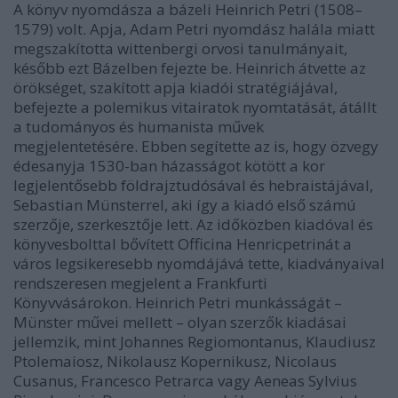
A könyv nyomdásza a bázeli Heinrich Petri (1508–
1579) volt. Apja, Adam Petri nyomdász halála miatt
megszakította wittenbergi orvosi tanulmányait,
később ezt Bázelben fejezte be. Heinrich átvette az
örökséget, szakított apja kiadói stratégiájával,
befejezte a polemikus vitairatok nyomtatását, átállt
a tudományos és humanista művek
megjelentetésére. Ebben segítette az is, hogy özvegy
édesanyja 1530-ban házasságot kötött a kor
legjelentősebb földrajztudósával és hebraistájával,
Sebastian Münsterrel, aki így a kiadó első számú
szerzője, szerkesztője lett. Az időközben kiadóval és
könyvesbolttal bővített Officina Henricpetrinát a
város legsikeresebb nyomdájává tette, kiadványaival
rendszeresen megjelent a Frankfurti
Könyvvásárokon. Heinrich Petri munkásságát –
Münster művei mellett – olyan szerzők kiadásai
jellemzik, mint Johannes Regiomontanus, Klaudiusz
Ptolemaiosz, Nikolausz Kopernikusz, Nicolaus
Cusanus, Francesco Petrarca vagy Aeneas Sylvius