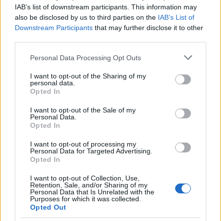
A borsikafű leírása. In: Theodor
IAB’s list of downstream participants. This information may
Dorsten:
Botanicon...
, Francoforti, Christianus
also be disclosed by us to third parties on the
IAB’s List of
Egenolphus excudebat. [Anno M.D.XL. mense
Downstream Participants
that may further disclose it to other
martio.] –
Zirci Apátság Műemlékkönyvtár
third parties.
Please note that this website/app uses one or more Google
Personal Data Processing Opt Outs
services and may gather and store information including but
„A borsikafű ismertetése
not limited to your visit or usage behaviour. You may click to
I want to opt-out of the Sharing of my
A borsikafű, a cunila és a kakukkfű ugyanaz
personal data.
grant or deny consent to Google and its third-party tags to
Pliniusnál [Caius Plinius Secundus] és
Opted In
use your data for below specified purposes in below Google
Dioscordiusnál [Pedaniosz Dioszkoridész]: egy
consent section.
aromás, erős illatú gyógynövény, a mi nyelvünkön
I want to opt-out of the Sale of my
Personal Data.
[német] Stureynek, Garten vagy Zwibel Hysopnak
Opted In
nevezzük. És ez a kakukkfű egyik fajtája, ahogy
Columella [Lucius Junius Moderatus Columella]
I want to opt-out of processing my
Personal Data for Targeted Advertising.
mondja: a borsikafű illata hasonlít a kakukkfűére.
Opted In
Azonban más szerzőknél a kakukkfű némileg eltér
a borsikafűtől. Ezt Quintus Serenus [Quintus
I want to opt-out of Collection, Use,
Retention, Sale, and/or Sharing of my
Serenus Sammonicus] is megjegyezte, hogy a
Personal Data that Is Unrelated with the
borsikafű a kakukkfűnek a fajtája. A borsikafű
Purposes for which it was collected.
állítólag a szatírokról [satyrus] kapta a nevét, mivel
Opted Out
Vénuszra tesz hajlamossá [értsd: vágyakozásra