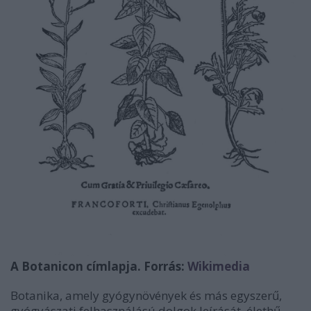
A Botanicon címlapja. Forrás:
Wikimedia
Botanika, amely gyógynövények és más egyszerű,
gyógyászati felhasználású dolgok leírását, élethű