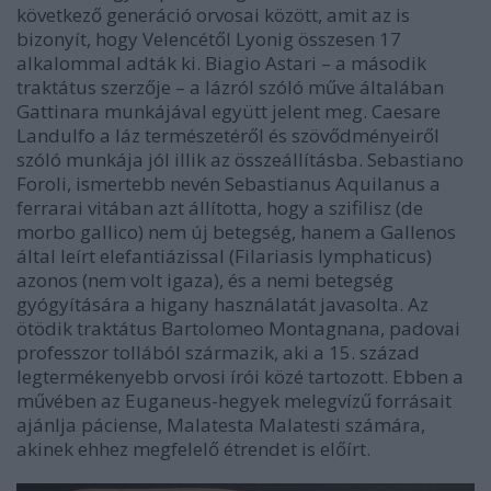
következő generáció orvosai között, amit az is
bizonyít, hogy Velencétől Lyonig összesen 17
alkalommal adták ki. Biagio Astari – a második
traktátus szerzője – a lázról szóló műve általában
Gattinara munkájával együtt jelent meg. Caesare
Landulfo a láz természetéről és szövődményeiről
szóló munkája jól illik az összeállításba. Sebastiano
Foroli, ismertebb nevén Sebastianus Aquilanus a
ferrarai vitában azt állította, hogy a szifilisz (de
morbo gallico) nem új betegség, hanem a Gallenos
által leírt elefantiázissal (Filariasis lymphaticus)
azonos (nem volt igaza), és a nemi betegség
gyógyítására a higany használatát javasolta. Az
ötödik traktátus Bartolomeo Montagnana, padovai
professzor tollából származik, aki a 15. század
legtermékenyebb orvosi írói közé tartozott. Ebben a
művében az Euganeus-hegyek melegvízű forrásait
ajánlja páciense, Malatesta Malatesti számára,
akinek ehhez megfelelő étrendet is előírt.