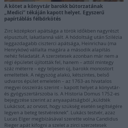
A kötet a könyvtár barokk bútorzatának
„Medici” tékáján kapott helyet. Egyszerű
papírtáblás félbőrkötés
Zirc középkori apátsága a török időkben nagyrészt
elpusztult, lakatlanná vált. A hódoltság után Szilézia
leggazdagabb ciszterci apátsága, Heinrichau (ma
Henryków) vállalta magára a második alapítás
nehéz feladatát. A szerzetesek azonban már nem a
régi épületet újították fel, hanem – attól mintegy
száz méterre – egy teljesen új, barokk monostort
emeltettek. A négyszög alakú, kétszintes, belső
udvaros épület emeletén – az 1763-as hivatalos
megyei összeírás szerint – kapott helyet a könyvtár-
és gyógyszertárszoba is. A Historia Domus 1752-es
bejegyzése szerint az anyaapátságból „küldték
Lukácsot, az orvost, hogy szükség esetén segítségére
legyen a beteg testvéreknek”. Lukács testvér, azaz
Lucas Elger megbízásával szerette volna Candidus
Rieger apát kifogni a szelet a zirci szerzetesek