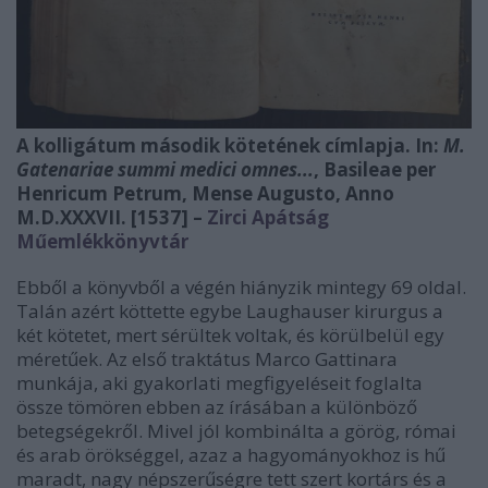
A kolligátum második kötetének címlapja. In:
M.
Gatenariae summi medici omnes...
, Basileae per
Henricum Petrum, Mense Augusto, Anno
M.D.XXXVII. [1537] –
Zirci Apátság
Műemlékkönyvtár
Ebből a könyvből a végén hiányzik mintegy 69 oldal.
Talán azért köttette egybe Laughauser kirurgus a
két kötetet, mert sérültek voltak, és körülbelül egy
méretűek. Az első traktátus Marco Gattinara
munkája, aki gyakorlati megfigyeléseit foglalta
össze tömören ebben az írásában a különböző
betegségekről. Mivel jól kombinálta a görög, római
és arab örökséggel, azaz a hagyományokhoz is hű
maradt, nagy népszerűségre tett szert kortárs és a