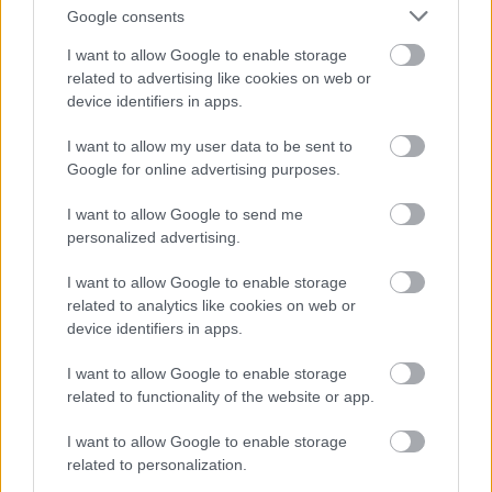
Google consents
késztet], ahogy ezt Plinius Secundus mondja, vagy
a jóllakottságról [saturitas], amelyben a vágy jelen
I want to allow Google to enable storage
van, nevezték el, ahogy ezt Platina [Bartholomaeus
related to advertising like cookies on web or
Platina] tanúsítja.
device identifiers in apps.
Leírása
A borsikafű egy hasznos gyógynövény, zsenge
I want to allow my user data to be sent to
virágokkal, a törzsről növő levelekkel, kék
Google for online advertising purposes.
virágokkal, sok magot terem, a sziklás helyeket
kedveli. A természetből a kertbe átültetett
I want to allow Google to send me
borsikafű megél, de nem olyan szapora.
personalized advertising.
Hőhatása
I want to allow Google to enable storage
Felmelegít és kiszárít a negyedik fokon.
related to analytics like cookies on web or
Gyógyhatása és hasznossága
device identifiers in apps.
Ezt a gyógynövényt a kolosztrummal [előtej] együtt
a meghűlt mellkasra kenjük, gyógyítja azt. Az
I want to allow Google to enable storage
ájultakat meggyógyítja, ha isznak a szerből. Így
related to functionality of the website or app.
szedve jótékony hatású a máj-, lép- és
gyomorbetegségek ellen, megtisztítja az asszonyi
I want to allow Google to enable storage
helyeket.
related to personalization.
A várandósak kerüljék a növényt és az illatát.