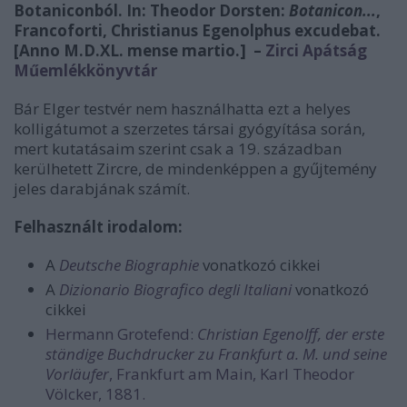
Botaniconból. In: Theodor Dorsten:
Botanicon...
,
Francoforti, Christianus Egenolphus excudebat.
[Anno M.D.XL. mense martio.] –
Zirci Apátság
Műemlékkönyvtár
Bár Elger testvér nem használhatta ezt a helyes
kolligátumot a szerzetes társai gyógyítása során,
mert kutatásaim szerint csak a 19. században
kerülhetett Zircre, de mindenképpen a gyűjtemény
jeles darabjának számít.
Felhasznált irodalom:
A
Deutsche Biographie
vonatkozó cikkei
A
Dizionario Biografico degli Italiani
vonatkozó
cikkei
Hermann Grotefend:
Christian Egenolff, der erste
ständige Buchdrucker zu Frankfurt a. M. und seine
Vorläufer
, Frankfurt am Main, Karl Theodor
Völcker, 1881.