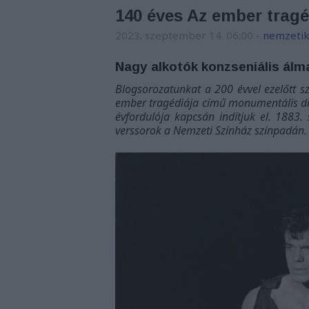
140 éves Az ember tragéd
2023. szeptember 14. 06:00
-
nemzetik
Nagy alkotók konzseniális álm
Blogsorozatunkat a 200 évvel ezelőtt s
ember tragédiája című monumentális d
évfordulója kapcsán indítjuk el. 1883
verssorok a Nemzeti Színház színpadán.