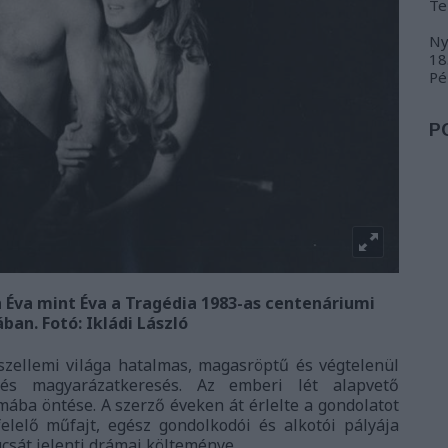
Te
Ny
18
Pé
P
 Éva mint Éva a Tragédia 1983-as centenáriumi
ban. Fotó: Ikládi László
zellemi világa hatalmas, magasröptű és végtelenül
 és magyarázatkeresés. Az emberi lét alapvető
mába öntése. A szerző éveken át érlelte a gondolatot
lelő műfajt, egész gondolkodói és alkotói pályája
csát jelenti drámai költeménye.