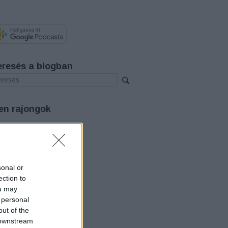
eresés a blogban
en rajongok
rchívum
26 augusztus
(
3
)
26 július
(
12
)
26 június
(
12
)
sonal or
26 május
(
14
)
ection to
26 április
(
11
)
ou may
26 március
(
15
)
 personal
26 február
(
14
)
out of the
26 január
(
12
)
25 december
(
12
)
 downstream