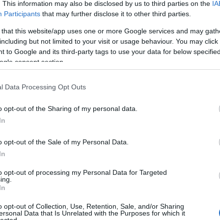
20
. This information may also be disclosed by us to third parties on the
IA
20
Participants
that may further disclose it to other third parties.
To
 that this website/app uses one or more Google services and may gath
including but not limited to your visit or usage behaviour. You may click 
C
 to Google and its third-party tags to use your data for below specifi
12
ogle consent section.
sz
sz
(
6
l Data Processing Opt Outs
sz
en
o opt-out of the Sharing of my personal data.
er
sá
In
áp
ar
o opt-out of the Sale of my Personal Data.
ar
ar
In
(
2
(
1
to opt-out of processing my Personal Data for Targeted
ing.
ba
In
bá
bá
o opt-out of Collection, Use, Retention, Sale, and/or Sharing
ba
ersonal Data that Is Unrelated with the Purposes for which it
bib
lected.