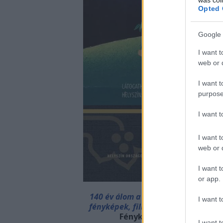
Opted 
Google 
I want t
web or d
I want t
purpose
I want 
I want t
web or d
I want t
or app.
140 év álom a színpadon. Madách Im
I want t
fényké
pek, filmadaptációk
.
A Szính
Fénykép- és Interjútár
int
I want t