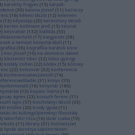
4
)
karinthy frigyes
(
15
)
kárpát-
dence
(
30
)
katona józsef
(
11
)
kazinczy
renc
(
16
)
kékesi lászló
(
12
)
kelemen
a
(
13
)
képeslap
(
20
)
keresztury dezső
8
)
kertes-kollmann jenő
(
15
)
kézirat
2
)
kézirattár
(
132
)
kiállítás
(
53
)
állításismertető
(
17
)
kiegyezés
(
38
)
ncsek a nemzet könyvtárából
(
11
)
sgrafika
(
36
)
kisgrafika barátok köre
1
)
kiss józsef
(
10
)
kis domokos dániel
6
)
klestenitz tibor
(
32
)
klösz györgy
9
)
kodály zoltán
(
22
)
kódex
(
15
)
kölcsey
renc
(
22
)
kolozsvár
(
32
)
konferencia
0
)
konferenciabeszámoló
(
74
)
nferenciaelőadás
(
31
)
könyv
(
55
)
nyvbemutató
(
16
)
könyvtár
(
186
)
nyvtárlat
(
13
)
kopasz márta
(
14
)
pcsay ágnes
(
23
)
kossuth ferenc
(
11
)
ssuth lajos
(
57
)
kosztolányi dezső
(
33
)
tél emőke
(
20
)
krúdy gyula
(
11
)
tatási és különgyűjteményi főosztály
0
)
laborfalvi róza
(
16
)
lázár csaba
(
10
)
velezés
(
11
)
library
(
31
)
linómetszet
6
)
lipták dorottya sajtótörténeti
tatócsoport
(
44
)
liszt ferenc
(
36
)