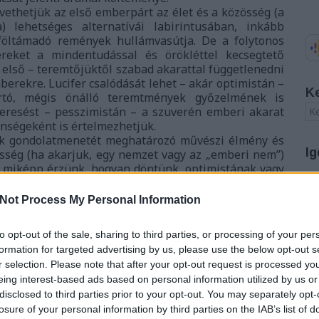
ethetjük az első emberpárt az élet és a közösség (a
) lehetséges alternatívái labirintusában, inkább
-föltámadó remények hullámvasútja. De a folytonos
reket a mindentudással és örökléttel kecsegtető
 első – teremtőjüktől szabad akarattal függetlenedni
berekre. Lucifer csalódását lehet – akár optimistán –
K
artó, mégis önálló teremtmények győzelmének is
eresést – pesszimistán – a szuverén emberi akarat
enségeként is értelmezhetjük.
k gondolatmenetét meghatározó művészi élmény és
Ig
össég (ha akarjuk, egy nemzet vagy az „emberi nem”)
n miképp érzünk, hogyan döntünk, optimistának vagy
nyt.
A
Not Process My Personal Information
20
20
20
to opt-out of the sale, sharing to third parties, or processing of your per
20
formation for targeted advertising by us, please use the below opt-out s
20
r selection. Please note that after your opt-out request is processed y
20
eing interest-based ads based on personal information utilized by us or
20
disclosed to third parties prior to your opt-out. You may separately opt-
20
20
losure of your personal information by third parties on the IAB’s list of