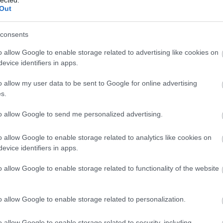
(
1
Out
bo
br
(
1
consents
bu
te
o allow Google to enable storage related to advertising like cookies on
cs
evice identifiers in apps.
(
1
vi
o allow my user data to be sent to Google for online advertising
da
s.
da
de
fr
to allow Google to send me personalized advertising.
di
ké
o allow Google to enable storage related to analytics like cookies on
le
is
evice identifiers in apps.
(
1
eg
o allow Google to enable storage related to functionality of the website
is
ar
vi
re: Az ember tragédiája. Díszlet- és jelmeztervek,
o allow Google to enable storage related to personalization.
em
áztörténeti és Zeneműtár, valamint a Történeti
jó
eraktív kiállítása. Plakát, 2023. június 24.
er
o allow Google to enable storage related to security, including