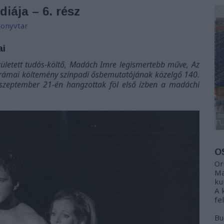
iája – 6. rész
onyvtar
ai
zületett tudós-költő, Madách Imre legismertebb műve, Az
rámai költemény színpadi ősbemutatójának közelgő 140.
. szeptember 21-én hangzottak föl első ízben a madáchi
O
Or
Ma
ku
A 
fe
Bu