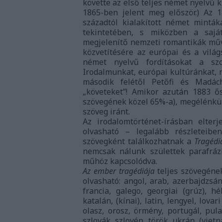
követte az első teljes német nyelvű k
1865-ben jelent meg először.) Az 
századtól kialakított német mintá
tekintetében, s miközben a saj
megjelenítő nemzeti romantikák műve
közvetítésére az európai és a világ
német nyelvű fordításokat a sz
Irodalmunkat, európai kultúránkat, 
második felétől Petőfi és Madác
„követeket”! Amikor azután 1883 ő
szövegének közel 65%-a), megélénkül
szöveg iránt.
Az irodalomtörténet-írásban elterj
olvasható – legalább részleteibe
szövegként találkozhatnak a
Tragédi
nemcsak nálunk születtek parafráz
műhöz kapcsolódva.
Az ember tragédiája
teljes szövegének
olvasható: angol, arab, azerbajdzsáni
francia, galego, georgiai (grúz), héb
katalán, (kínai), latin, lengyel, lova
olasz, orosz, örmény, portugál, pula
szlovák, szlovén, török, ukrán, (viet