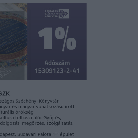
SZK
szágos Széchényi Könyvtár
gyar és magyar vonatkozású írott
lturális örökség
kultúra felhasználói. Gyűjtés,
ldolgozás, megőrzés, szolgáltatás.
dapest, Budavári Palota "F" épület