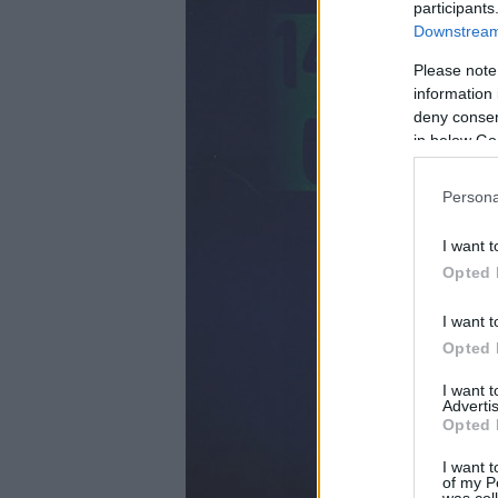
participants
Downstream 
Please note
information 
deny consent
in below Go
Persona
I want t
Opted 
I want t
Opted 
I want 
Advertis
Opted 
I want t
of my P
was col