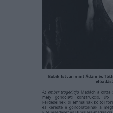
Bubik István mint Ádám és Tóth
előadásá
Az ember tragédiája
Madách alkotta s
mély gondolati konstrukció, út-
kérdéseinek, dilemmáinak költői for
és kereste e gondolatoknak a megfe
kiteljesedését és Himalája-magas csú