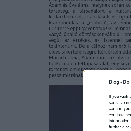
Ádám és Éva álma, melynek során köv
társaság, a társadalom, a kultúra
kudarctörténet, csalódások és újra
kiábrándulás a „csábító”, az embe
Luciferre éppúgy vonatkozik, mint az
vágyó, önálló döntéseket vállaló – em
végül az értékek, az Istennel t
tekintenünk. De a célhoz nem érő k
eleve sikertelenségre ítélt értelmetl
Madách álma, Ádám álma, az olvasó
hétköznapi élettapasztalat, egy köz
történeti emlékezete dönti el, éppe
pesszimistának olvassuk-e a költemé
Blog -
Do 
If you wish 
sensitive in
confirm you
continue se
information 
further disc