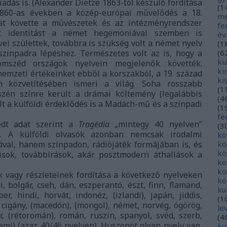
iadás is. (Alexander Dietze 1863-tól készülő fordítása
(
1
1860-as években a közép-európai művelődés a 18.
me
kat követte a művészetek és az intézményrendszer
fe
át identitást a német hegemóniával szemben is
év
i születtek, továbbra is szükség volt a német nyelv
(
1
(
6
színpadra lépéshez. Természetes volt az is, hogy a
ki
omszéd országok nyelvein megjelenők követték.
ki
nemzeti értékeinket ebből a korszakból, a 19. század
ki
h közvetítésében ismeri a világ. Soha rosszabb
(
1
szén színre került a drámai költemény (legalábbis
(
4
t a külföldi érdeklődés is a Madách-mű és a színpadi
(
1
fe
edt adat szerint a
Tragédia
„mintegy 40 nyelven”
(
3
n. A külföldi olvasók azonban nemcsak irodalmi
ko
kö
á
val, hanem színpadon, rádiójáték formájában is, és
kö
isok, továbbírások, akár posztmodern áthallások a
ko
ko
 vagy részleteinek fordítása a következő nyelveken
kö
, bolgár, cseh, dán, eszperantó, észt, finn, flamand,
ku
er, hindi, horvát, indonéz, (izlandi), japán, jiddis,
(
1
ri cigány, (macedón), (mongol), német, norvég, ógörög,
le
r, (rétoromán), román, ruszin, spanyol, svéd, szerb,
(
4
nami) (azaz 40/46 nyelven). Huszonöt olyan nyelv van,
ku