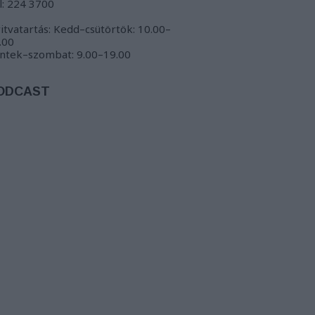
l: 224 3700
itvatartás: Kedd–csütörtök: 10.00–
.00
ntek–szombat: 9.00–19.00
ODCAST