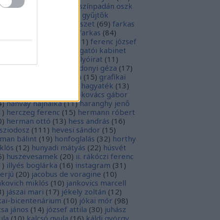
rópai unió
(
28
)
európa színpadán oszk
9
)
ex libris
(
87
)
ex libris gyűjtők
űjtemények
(
74
)
fametszet
(
69
)
farkas
renc
(
12
)
farkas gábor farkas
(
84
)
dák sári
(
11
)
fénykép
(
11
)
ferenc józsef
0
)
fery antal
(
56
)
főigazgatói kabinet
8
)
földesi ferenc
(
19
)
folyóirat
(
11
)
lambos ferenc
(
13
)
gárdonyi géza
(
17
)
ndos gábor
(
11
)
grafika
(
15
)
grafikai
akát
(
13
)
gyulai pál
(
16
)
hagyaték
(
13
)
lász gábor
(
10
)
hamvai-kovács gábor
4
)
hanvay hajnalka
(
11
)
haranghy jenő
1
)
herczeg ferenc
(
15
)
hermann róbert
0
)
herman ottó
(
13
)
hess andrás
(
16
)
sziodosz
(
111
)
hevesi sándor
(
15
)
man bálint
(
19
)
honfoglalás
(
32
)
horthy
klós
(
12
)
hunyadi mátyás
(
22
)
húsvét
5
)
huszevesamek
(
20
)
ii. rákóczi ferenc
1
)
illyés boglárka
(
16
)
instagram
(
31
)
terjú
(
20
)
jacobus de voragine
(
10
)
nkovich miklós
(
10
)
jankovics marcell
3
)
jászai mari
(
17
)
jékely zoltán
(
12
)
kai-bicentenárium
(
10
)
jókai mór
(
98
)
zsa jános
(
14
)
józsef attila
(
30
)
juhász
ula
(
10
)
kalcsó gyula
(
16
)
káldi györgy