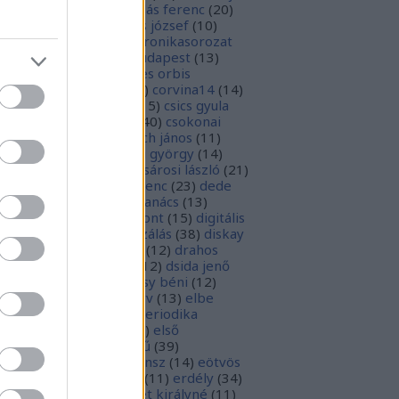
1
)
boka lászló
(
17
)
bordás ferenc
(
20
)
rsa gedeon
(
19
)
borsos józsef
(
10
)
ódy sándor
(
12
)
Budaikronikasorozat
0
)
budai krónika
(
25
)
budapest
(
13
)
day györgy
(
13
)
civitates orbis
rrarum
(
23
)
corvina
(
51
)
corvina14
(
14
)
evej
(
24
)
csiby mihály
(
15
)
csics gyula
4
)
csobán endre attila
(
40
)
csokonai
téz mihály
(
20
)
damjanich jános
(
11
)
ncs szabolcs
(
14
)
danku györgy
(
14
)
nte alighieri
(
11
)
deák-sárosi lászló
(
21
)
ák eszter
(
10
)
deák ferenc
(
23
)
dede
anciska
(
51
)
diaszpóra tanács
(
13
)
gitális bölcsészeti központ
(
15
)
digitális
parchívum
(
50
)
digitalizálás
(
38
)
diskay
nke
(
13
)
dohnányi ernő
(
12
)
drahos
tván
(
20
)
drótos lászló
(
12
)
dsida jenő
2
)
dualizmus
(
10
)
egressy béni
(
12
)
ressy gábor
(
16
)
ekönyv
(
13
)
elbe
tván
(
70
)
elektronikus periodika
chívum
(
19
)
előadás
(
23
)
első
lágháború
(
37
)
emlékmű
(
39
)
lékműrombolás
(
25
)
ensz
(
14
)
eötvös
zsef
(
16
)
eötvös loránd
(
11
)
erdély
(
34
)
kel ferenc
(
26
)
erzsébet királyné
(
11
)