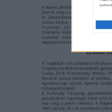
authenti
A művet alkotóként olvasók saját á
jelenik meg a színpadon 1883 szepte
és Zeneműtárának, valamint Történ
június 24-ére, a Múzeumok Éjszaká
tragédiája. Díszlet- és jelmeztervek,
interaktív kiállítást a Tragédia el
született bemutatók legizgalma
adaptációira irányítva a figyelmet.)
Az ember tra
A Tragédiát már színpadra kerülése el
Tragédia fordítástörténetének gazda
Csaba 2014; Praznovszky Mihály 199
Közülük szokás kiemelni az elsőket,
egzotikusnak tartott nyelvre fordí
szövegváltozatait.
A Kisfaludy Társaság ajándékkötet
januárjában napvilágot látott első 
már meg is jelent németül. A
Tragéd
1862. január 26-i és következő szám