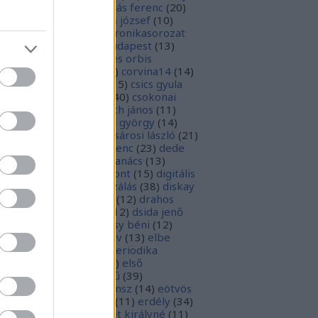
1
)
boka lászló
(
17
)
bordás ferenc
(
20
)
rsa gedeon
(
19
)
borsos józsef
(
10
)
ódy sándor
(
12
)
Budaikronikasorozat
0
)
budai krónika
(
25
)
budapest
(
13
)
day györgy
(
13
)
civitates orbis
rrarum
(
23
)
corvina
(
51
)
corvina14
(
14
)
evej
(
24
)
csiby mihály
(
15
)
csics gyula
4
)
csobán endre attila
(
40
)
csokonai
téz mihály
(
20
)
damjanich jános
(
11
)
ncs szabolcs
(
14
)
danku györgy
(
14
)
nte alighieri
(
11
)
deák-sárosi lászló
(
21
)
ák eszter
(
10
)
deák ferenc
(
23
)
dede
anciska
(
51
)
diaszpóra tanács
(
13
)
gitális bölcsészeti központ
(
15
)
digitális
parchívum
(
50
)
digitalizálás
(
38
)
diskay
nke
(
13
)
dohnányi ernő
(
12
)
drahos
tván
(
20
)
drótos lászló
(
12
)
dsida jenő
2
)
dualizmus
(
10
)
egressy béni
(
12
)
ressy gábor
(
16
)
ekönyv
(
13
)
elbe
tván
(
70
)
elektronikus periodika
chívum
(
19
)
előadás
(
23
)
első
lágháború
(
37
)
emlékmű
(
39
)
lékműrombolás
(
25
)
ensz
(
14
)
eötvös
zsef
(
16
)
eötvös loránd
(
11
)
erdély
(
34
)
kel ferenc
(
26
)
erzsébet királyné
(
11
)