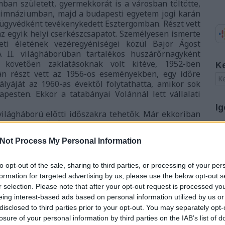
an született, gyermekkorát is a városban töltötte,
 gimnáziumban, majd a budapesti egyetem jogi karán
n ügyvédként tevékenykedett Esztergomban. Részt vett
 az egyik helyi cserkészcsapatot. Személyesen ismerte
eti életének vezéregyéniségei közül Bajor Ágost
 II. világháborúban tartalékos huszárőrnagyként
út követően zaklatásoknak volt kitéve, 1952-ben
K
után részt vett az 1956-os eseményekben, egy időre
 pályáját az 1960-as évektől folytathatta, amikor sok
pesten. Ekkor a tatabányai Volánnál lett vállalati
Ig
 világháború előtti időszakra tehetők. Már ekkoriban
x libris gyűjtőkkel, id. Szölgyémy Pállal, Einczinger
indulásképpen megajándékozták gyűjteményük néhány
A
Not Process My Personal Information
lika látképével Fery Antal következő alkotása Katona
20
20
20
to opt-out of the sale, sharing to third parties, or processing of your per
20
formation for targeted advertising by us, please use the below opt-out s
20
r selection. Please note that after your opt-out request is processed y
20
eing interest-based ads based on personal information utilized by us or
20
disclosed to third parties prior to your opt-out. You may separately opt-
20
20
losure of your personal information by third parties on the IAB’s list of