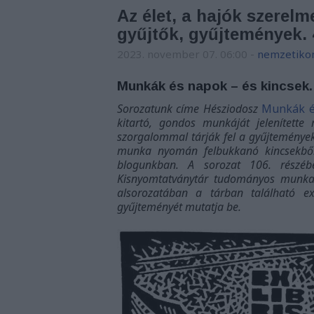
Az élet, a hajók szerelm
gyűjtők, gyűjtemények. 
2023. november 07. 06:00
-
nemzetiko
Munkák és napok – és kincsek.
Sorozatunk címe Hésziodosz
Munkák é
kitartó, gondos munkáját jelenített
szorgalommal tárják fel a gyűjtemények
munka nyomán felbukkanó kincsekből,
blogunkban. A sorozat 106. részéb
Kisnyomtatványtár tudományos munkatá
alsorozatában a tárban található ex
gyűjteményét mutatja be.