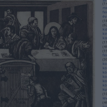
(
1
me
fe
év
(
1
(
6
ki
ki
ki
(
1
(
4
(
1
fe
(
3
ko
kö
kö
ko
ko
kö
ku
(
1
le
(
4
ku