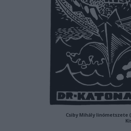
Csiby Mihály linómetszete (1
Ki