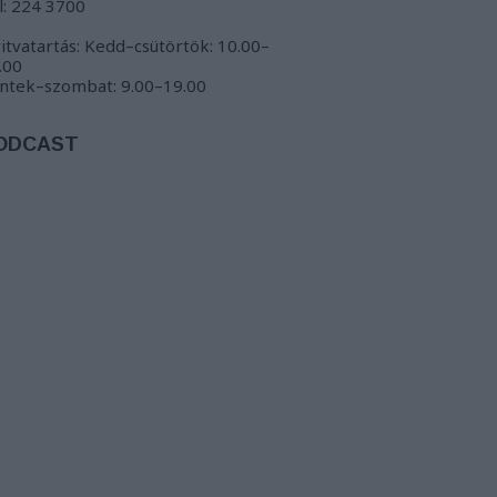
l: 224 3700
itvatartás: Kedd–csütörtök: 10.00–
.00
ntek–szombat: 9.00–19.00
ODCAST