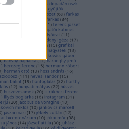
rópai unió
(
28
)
európa színpadán oszk
9
)
ex libris
(
87
)
ex libris gyűjtők
űjtemények
(
74
)
fametszet
(
69
)
farkas
renc
(
12
)
farkas gábor farkas
(
84
)
dák sári
(
11
)
fénykép
(
11
)
ferenc józsef
0
)
fery antal
(
56
)
főigazgatói kabinet
8
)
földesi ferenc
(
19
)
folyóirat
(
11
)
lambos ferenc
(
13
)
gárdonyi géza
(
17
)
ndos gábor
(
11
)
grafika
(
15
)
grafikai
akát
(
13
)
gyulai pál
(
16
)
hagyaték
(
13
)
lász gábor
(
10
)
hamvai-kovács gábor
4
)
hanvay hajnalka
(
11
)
haranghy jenő
1
)
herczeg ferenc
(
15
)
hermann róbert
0
)
herman ottó
(
13
)
hess andrás
(
16
)
sziodosz
(
111
)
hevesi sándor
(
15
)
man bálint
(
19
)
honfoglalás
(
32
)
horthy
klós
(
12
)
hunyadi mátyás
(
22
)
húsvét
5
)
huszevesamek
(
20
)
ii. rákóczi ferenc
1
)
illyés boglárka
(
16
)
instagram
(
31
)
terjú
(
20
)
jacobus de voragine
(
10
)
nkovich miklós
(
10
)
jankovics marcell
3
)
jászai mari
(
17
)
jékely zoltán
(
12
)
kai-bicentenárium
(
10
)
jókai mór
(
98
)
zsa jános
(
14
)
józsef attila
(
30
)
juhász
ula
(
10
)
kalcsó gyula
(
16
)
káldi györgy