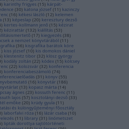
4
)
karinthy frigyes
(
15
)
kárpát-
dence
(
30
)
katona józsef
(
11
)
kazinczy
renc
(
16
)
kékesi lászló
(
12
)
kelemen
a
(
13
)
képeslap
(
20
)
keresztury dezső
8
)
kertes-kollmann jenő
(
15
)
kézirat
2
)
kézirattár
(
132
)
kiállítás
(
53
)
állításismertető
(
17
)
kiegyezés
(
38
)
ncsek a nemzet könyvtárából
(
11
)
sgrafika
(
36
)
kisgrafika barátok köre
1
)
kiss józsef
(
10
)
kis domokos dániel
6
)
klestenitz tibor
(
32
)
klösz györgy
9
)
kodály zoltán
(
22
)
kódex
(
15
)
kölcsey
renc
(
22
)
kolozsvár
(
32
)
konferencia
0
)
konferenciabeszámoló
(
74
)
nferenciaelőadás
(
31
)
könyv
(
55
)
nyvbemutató
(
16
)
könyvtár
(
186
)
nyvtárlat
(
13
)
kopasz márta
(
14
)
pcsay ágnes
(
23
)
kossuth ferenc
(
11
)
ssuth lajos
(
57
)
kosztolányi dezső
(
33
)
tél emőke
(
20
)
krúdy gyula
(
11
)
tatási és különgyűjteményi főosztály
0
)
laborfalvi róza
(
16
)
lázár csaba
(
10
)
velezés
(
11
)
library
(
31
)
linómetszet
6
)
lipták dorottya sajtótörténeti
tatócsoport
(
44
)
liszt ferenc
(
36
)