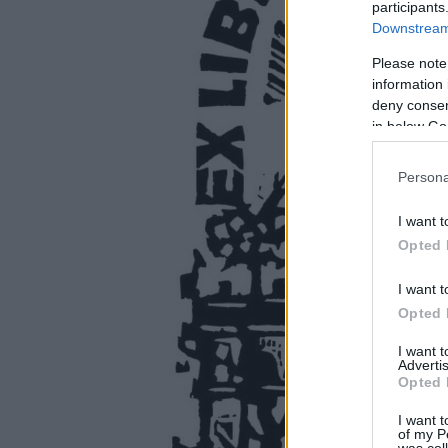
participants
Downstream 
Please note
information 
deny consent
in below Go
Persona
I want t
Opted 
I want t
Opted 
I want 
Advertis
Opted 
I want t
of my P
was col