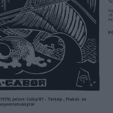
Te
Ny
18
Pé
P
979). Jelzet: Csiby/87 – Térkép-, Plakát- és
snyomtatványtár