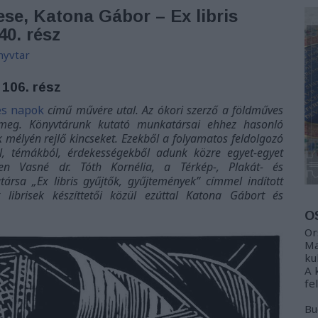
ese, Katona Gábor – Ex libris
40. rész
nyvtar
 106. rész
s napok
című művére utal. Az ókori szerző a földműves
e meg. Könyvtárunk kutató munkatársai ehhez hasonló
 mélyén rejlő kincseket. Ezekből a folyamatos feldolgozó
 témákból, érdekességekből adunk közre egyet-egyet
en Vasné dr. Tóth Kornélia, a Térkép-, Plakát- és
rsa „Ex libris gyűjtők, gyűjtemények” címmel indított
 librisek készíttetői közül ezúttal Katona Gábort és
O
Or
Ma
ku
A 
fe
Bu