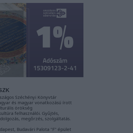
SZK
szágos Széchényi Könyvtár
gyar és magyar vonatkozású írott
lturális örökség
kultúra felhasználói. Gyűjtés,
ldolgozás, megőrzés, szolgáltatás.
dapest, Budavári Palota "F" épület