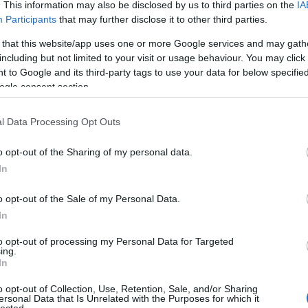
20
. This information may also be disclosed by us to third parties on the
IA
20
Participants
that may further disclose it to other third parties.
To
 that this website/app uses one or more Google services and may gath
including but not limited to your visit or usage behaviour. You may click 
C
 to Google and its third-party tags to use your data for below specifi
12
ogle consent section.
sz
sz
(
6
l Data Processing Opt Outs
sz
en
o opt-out of the Sharing of my personal data.
er
sá
In
áp
ar
o opt-out of the Sale of my Personal Data.
ar
ar
In
(
2
(
1
to opt-out of processing my Personal Data for Targeted
ing.
ba
In
bá
bá
o opt-out of Collection, Use, Retention, Sale, and/or Sharing
ba
ersonal Data that Is Unrelated with the Purposes for which it
bib
lected.