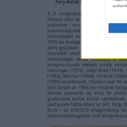
Fery Antal grafikája. Jelzet: Ex
authenti
A II. világháborút követően az 196
Hosszú időn át a Kisgrafika Barátok 
számított mind hazai, mind nem
jelentőségűnek bizonyult a lengyelor
ismerkedett meg a Semsey családda
1970-es budapesti XIII. Nemzetközi E
aktív gyűjtővé.
Szeretett utazni, világot látni, ezt
lehetőséget adtak számára a két
kongresszusok, melyek szinte minde
Helsingør (1972), majd Bled (1974), 
(1982), Weimar (1984), Utrecht (198
(1996) következett. Utóbbin már 90 év
Vén Zoltán az 1994. évi milánói kon
librise Leonardo da Vinci
Az utolsó
grafikusok asztal körüli cseréjének
párhuzam hátterében az állt, hogy M
őrző – az UNESCO világörökségi lis
tőszomszédságában levő kongresszusi