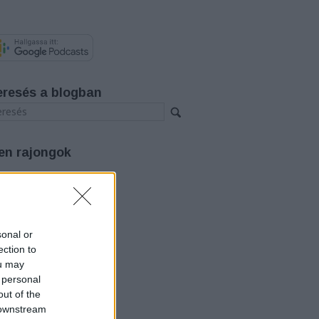
eresés a blogban
en rajongok
rchívum
26 augusztus
(
3
)
26 július
(
12
)
26 június
(
12
)
sonal or
26 május
(
14
)
ection to
26 április
(
11
)
ou may
26 március
(
15
)
 personal
26 február
(
14
)
out of the
26 január
(
12
)
25 december
(
12
)
 downstream