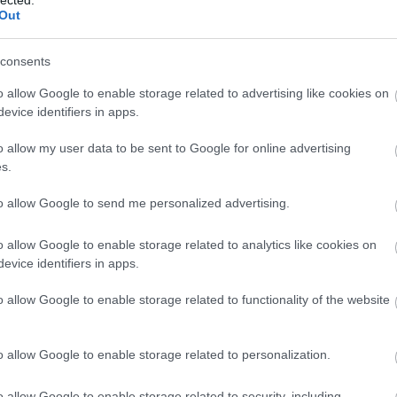
(
1
Out
bo
br
(
1
consents
bu
te
o allow Google to enable storage related to advertising like cookies on
cs
evice identifiers in apps.
(
1
vi
o allow my user data to be sent to Google for online advertising
da
s.
da
de
fr
to allow Google to send me personalized advertising.
di
ké
o allow Google to enable storage related to analytics like cookies on
le
is
evice identifiers in apps.
(
1
eg
o allow Google to enable storage related to functionality of the website
is
ar
vi
o allow Google to enable storage related to personalization.
em
jó
er
o allow Google to enable storage related to security, including