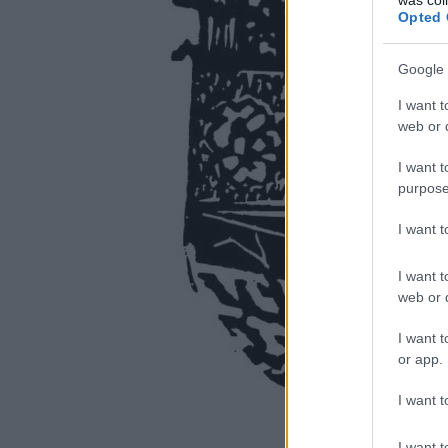
Opted 
Google 
I want t
web or d
I want t
purpose
I want 
I want t
web or d
I want t
or app.
I want t
I want t