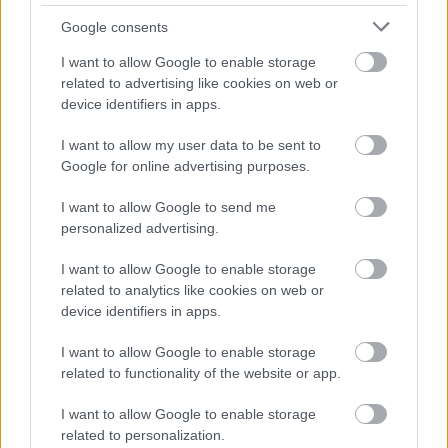
Google consents
Summa Theologiae
I want to allow Google to enable storage
related to advertising like cookies on web or
device identifiers in apps.
I want to allow my user data to be sent to
Google for online advertising purposes.
E műfaj napjainkig legismertebb, legjelesebb
I want to allow Google to send me
példája Szent Tamás
Summa Theologiae
című
personalized advertising.
háromrészes összefoglaló műve, amelyet a római
Santa Sabrina konvent tartományi stúdiumában
I want to allow Google to enable storage
kezdett el írni, 1265 után. Fontos itt megemlítenünk,
related to analytics like cookies on web or
hogy Tamás elmélyült imaélete és elmélkedései
device identifiers in apps.
során számos alkalommal esett elragadtatásba.
Gyakran imádkozott a tisztítótűzben szenvedő
I want to allow Google to enable storage
lelkekért, és az ő közbenjárására Isten irgalmából
related to functionality of the website or app.
megszabadult, üdvözült lelkekkel elragadtatott
I want to allow Google to enable storage
állapotban beszélgetett. Kérdezgette őket az isteni
related to personalization.
dolgokról, szabadon vitatható teológiai kérdésekről.