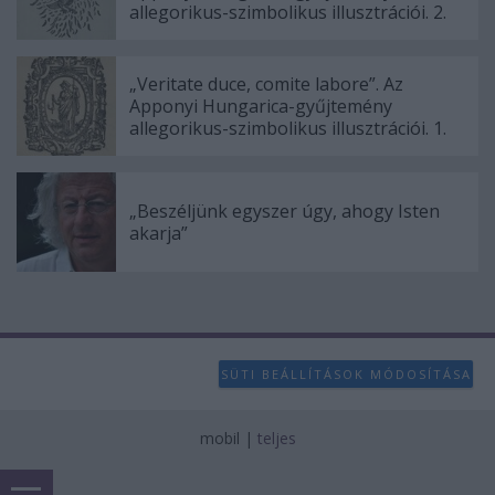
allegorikus-szimbolikus illusztrációi. 2.
„Veritate duce, comite labore”. Az
Apponyi Hungarica-gyűjtemény
allegorikus-szimbolikus illusztrációi. 1.
„Beszéljünk egyszer úgy, ahogy Isten
akarja”
SÜTI BEÁLLÍTÁSOK MÓDOSÍTÁSA
mobil
|
teljes