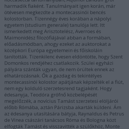
harmadik fiaként. Tanulmányait igen korán, már
ötévesen megkezdte a montecassinói bencés
kolostorban. Tizennégy éves korában a nápolyi
egyetem (studium generale) tanulója lett. Itt
ismerkedett meg Arisztotelész, Averroes és
Maimonidész filozófiájával abban a formában,
előadásmódban, ahogy ezeket az auktorokat a
középkori Európa egyetemein és főiskoláin
tanították. Tizenkilenc évesen eldöntötte, hogy Szent
Domonkos rendjéhez csatlakozik. Szülei egyházi
pályára szánták ugyan, de nem örültek ennek az
elhatározásnak. Ők a gazdag és tekintélyes
montecassinói kolostor apátjának képzelték el a fiút,
nem egy kolduló szerzetesrend tagjaként. Hogy
édesanyja, Teodóra grófnő közbelépését
megelőzzék, a novícius Tamást szerzetesi elöljárói
előbb Rómába, aztán Párizsba akarták küldeni. Ám
az édesanya utasítására bátyja, Raynaldus és Petrus
de Vinea császári tanácsos Róma és Bologna közt
elfogták Tamást és visszavitték a szülőkhöz, Monte