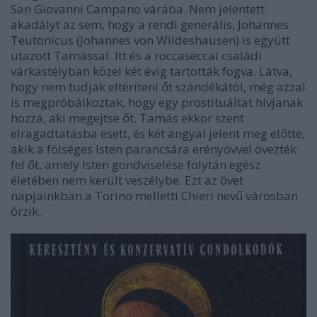
San Giovanni Campano várába. Nem jelentett
akadályt az sem, hogy a rendi generális, Johannes
Teutonicus (Johannes von Wildeshausen) is együtt
utazott Tamással. Itt és a roccaseccai családi
várkastélyban közel két évig tartották fogva. Látva,
hogy nem tudják eltéríteni őt szándékától, még azzal
is megpróbálkoztak, hogy egy prostituáltat hívjanak
hozzá, aki megejtse őt. Tamás ekkor szent
elragadtatásba esett, és két angyal jelent meg előtte,
akik a fölséges Isten parancsára erényövvel övezték
fel őt, amely Isten gondviselése folytán egész
életében nem került veszélybe. Ezt az övet
napjainkban a Torino melletti Chieri nevű városban
őrzik.