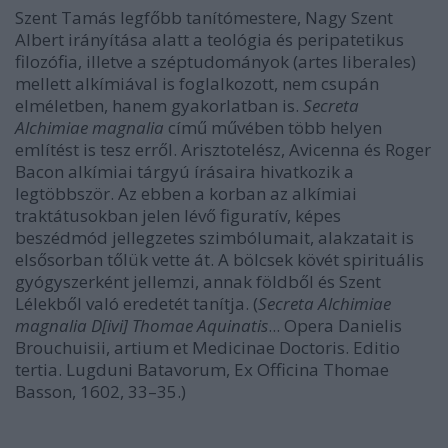
Szent Tamás legfőbb tanítómestere, Nagy Szent
Albert irányítása alatt a teológia és peripatetikus
filozófia, illetve a széptudományok (artes liberales)
mellett alkímiával is foglalkozott, nem csupán
elméletben, hanem gyakorlatban is.
Secreta
Alchimiae magnalia
című művében több helyen
említést is tesz erről. Arisztotelész, Avicenna és Roger
Bacon alkímiai tárgyú írásaira hivatkozik a
legtöbbször. Az ebben a korban az alkímiai
traktátusokban jelen lévő figuratív, képes
beszédmód jellegzetes szimbólumait, alakzatait is
elsősorban tőlük vette át. A bölcsek kövét spirituális
gyógyszerként jellemzi, annak földből és Szent
Lélekből való eredetét tanítja. (
Secreta Alchimiae
magnalia D[ivi] Thomae Aquinatis
... Opera Danielis
Brouchuisii, artium et Medicinae Doctoris. Editio
tertia. Lugduni Batavorum, Ex Officina Thomae
Basson, 1602, 33–35.)