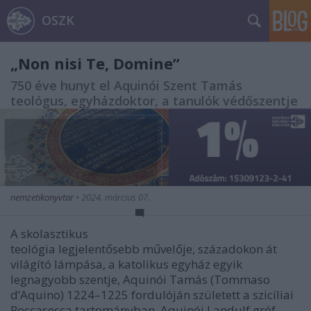
OSZK
„Non nisi Te, Domine”
750 éve hunyt el Aquinói Szent Tamás
teológus, egyházdoktor, a tanulók védőszentje
nemzetikonyvtar
•
2024. március 07.
A skolasztikus
teológia legjelentősebb művelője, századokon át
világító lámpása, a katolikus egyház egyik
legnagyobb szentje, Aquinói Tamás (Tommaso
d’Aquino) 1224–1225 fordulóján született a szicíliai
Roccasecca tartományban, Aquinói Landulf gróf