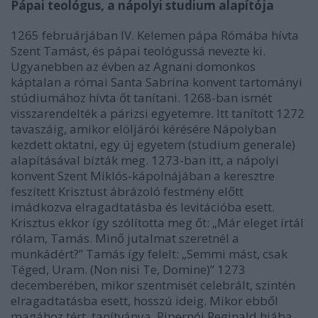
Pápai teológus, a nápolyi studium alapítója
1265 februárjában IV. Kelemen pápa Rómába hívta
Szent Tamást, és pápai teológussá nevezte ki.
Ugyanebben az évben az Agnani domonkos
káptalan a római Santa Sabrina konvent tartományi
stúdiumához hívta őt tanítani. 1268-ban ismét
visszarendelték a párizsi egyetemre. Itt tanított 1272
tavaszáig, amikor elöljárói kérésére Nápolyban
kezdett oktatni, egy új egyetem (studium generale)
alapításával bízták meg. 1273-ban itt, a nápolyi
konvent Szent Miklós-kápolnájában a keresztre
feszített Krisztust ábrázoló festmény előtt
imádkozva elragadtatásba és levitációba esett.
Krisztus ekkor így szólította meg őt: „Már eleget írtál
rólam, Tamás. Minő jutalmat szeretnél a
munkádért?” Tamás így felelt: „Semmi mást, csak
Téged, Uram. (Non nisi Te, Domine)” 1273
decemberében, mikor szentmisét celebrált, szintén
elragadtatásba esett, hosszú ideig. Mikor ebből
magához tért, tanítványa, Pipernói Reginald hiába