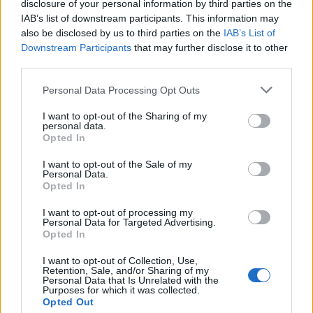
disclosure of your personal information by third parties on the
IAB’s list of downstream participants. This information may
also be disclosed by us to third parties on the
IAB’s List of
Downstream Participants
that may further disclose it to other
third parties.
Please note that this website/app uses one or more Google
Personal Data Processing Opt Outs
services and may gather and store information including but
not limited to your visit or usage behaviour. You may click to
I want to opt-out of the Sharing of my
personal data.
grant or deny consent to Google and its third-party tags to
Opted In
use your data for below specified purposes in below Google
consent section.
I want to opt-out of the Sale of my
Personal Data.
Opted In
I want to opt-out of processing my
Personal Data for Targeted Advertising.
Opted In
Divi Thomae Aqvinatis Doctoris Angelici Svmmae
I want to opt-out of Collection, Use,
Retention, Sale, and/or Sharing of my
Theologicae Pars Tertia
. Augustae Taurinorum,
Personal Data that Is Unrelated with the
Purposes for which it was collected.
1582. Jelzet: Ant. 251 –
Régi Nyomtatványok
Opted Out
Tára