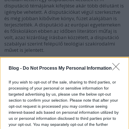
disputáció témájának kifejtése akár több délutánt is
igénybe vehetett. A disputációkat végül szerkesztve
és még jobban kibővítve könyv, füzet alakjában is
terjesztették. A disputáció az európai egyetemeken
és főiskolákon ebben az időben literátori műfaj is
volt, azaz kizárólag írásban közzétett, a disputáció
szabályai szerint felépülő teológiai szakirodalmi
művet is jelentett.
Blog -
Do Not Process My Personal Information
If you wish to opt-out of the sale, sharing to third parties, or
processing of your personal or sensitive information for
targeted advertising by us, please use the below opt-out
section to confirm your selection. Please note that after your
opt-out request is processed you may continue seeing
interest-based ads based on personal information utilized by
us or personal information disclosed to third parties prior to
your opt-out. You may separately opt-out of the further