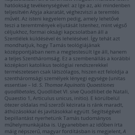
hatóokság tevékenységével: az Ige az, aki mindenben
teljesítvén Atyja akaratát, véghezviszi a teremtés
művét. Az isteni kegyelem pedig, amely lehetővé
teszi a teremtmények eljutását Istenhez, mint végső
céljukhoz, formai oksági kapcsolatban áll a
Szentlélek küldésével és lehelésével. Így tehát azt
mondhatjuk, hogy Tamás teológiájának
középpontjában nem a megtestesült Ige áll, hanem
a teljes Szentháromság. Ez a szembenállás a korábbi
középkori katolikus teológiai rendszerekkel
természetesen csak látszólagos, hiszen ezt feloldja a
szentháromsági személyek lényegi egysége (unitas
essentiae – ld.
S. Thomae Aquinatis Quaestiones
quodlibetales
, Quodlibet VI. sive Quodlibet de Natali,
Quaestio 1, Articulus unicus, initio). E körülbelül
ötezer oldalas mű szerzői kézirata is ránk maradt,
áthúzásokkal és javításokkal együtt. Segítségével
bepillantást nyerhetünk Tamás tudományos
műhelymunkájába is. Ugyanebben az időben írta
máig népszerű, magyar fordításban is megjelent,
A