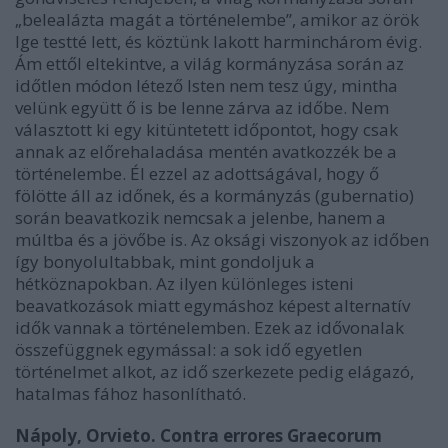
„belealázta magát a történelembe”, amikor az örök
Ige testté lett, és köztünk lakott harminchárom évig.
Ám ettől eltekintve, a világ kormányzása során az
időtlen módon létező Isten nem tesz úgy, mintha
velünk együtt ő is be lenne zárva az időbe. Nem
választott ki egy kitüntetett időpontot, hogy csak
annak az előrehaladása mentén avatkozzék be a
történelembe. Él ezzel az adottságával, hogy ő
fölötte áll az időnek, és a kormányzás (gubernatio)
során beavatkozik nemcsak a jelenbe, hanem a
múltba és a jövőbe is. Az oksági viszonyok az időben
így bonyolultabbak, mint gondoljuk a
hétköznapokban. Az ilyen különleges isteni
beavatkozások miatt egymáshoz képest alternatív
idők vannak a történelemben. Ezek az idővonalak
összefüggnek egymással: a sok idő egyetlen
történelmet alkot, az idő szerkezete pedig elágazó,
hatalmas fához hasonlítható.
Nápoly, Orvieto. Contra errores Graecorum