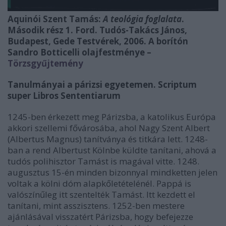
Aquinói Szent Tamás:
A teológia foglalata
.
Második rész 1. Ford. Tudós-Takács János,
Budapest, Gede Testvérek, 2006. A borítón
Sandro Botticelli olajfestménye –
Törzsgyűjtemény
Tanulmányai a párizsi egyetemen. Scriptum
super Libros Sententiarum
1245-ben érkezett meg Párizsba, a katolikus Európa
akkori szellemi fővárosába, ahol Nagy Szent Albert
(Albertus Magnus) tanítványa és titkára lett. 1248-
ban a rend Albertust Kölnbe küldte tanítani, ahová a
tudós polihisztor Tamást is magával vitte. 1248.
augusztus 15-én minden bizonnyal mindketten jelen
voltak a kölni dóm alapkőletételénél. Pappá is
valószínűleg itt szentelték Tamást. Itt kezdett el
tanítani, mint asszisztens. 1252-ben mestere
ajánlásával visszatért Párizsba, hogy befejezze