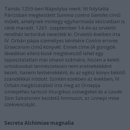
Tamás 1259-ben Nápolyba ment. Itt folytatta
Párizsban megkezdett
Summa contra Gentiles
című
művét, amelynek mintegy egyharmada kéziratban is
ránk maradt. 1261. szeptember 14-én az orvietói
rendház lectorává nevezték ki. Orvietói éveiben írta
IV. Orbán pápa személyes kérésére
Contra errores
Graecorum
című könyvét. Ennek címe (A görögök
tévedései ellen) kissé megtévesztő lehet egy
tapasztalatlan mai olvasó számára, hiszen a keleti
ortodoxokat természetesen nem eretnekekként
kezeli, hanem testvérekként, és az egész könyv békítő
szándékkal íródott. Szintén ezekben az években, IV.
Orbán megbízásából írta meg az Úrnapja
ünnepéhez tartozó liturgikus szövegeket és a
Lauda
Sion Salvatorem
kezdetű himnuszt, az ünnepi mise
szekvenciáját.
Secreta Alchimiae magnalia