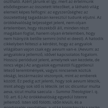
osztható. Azért járunk el így, mert az értelmünk
elsődlegesen az összetett létezőket, a látható világ
elemeit képes felfogni: az egyszerűséghez az
összetettség tagadásán keresztül tudunk eljutni. Az
örökkévalóság teljességet jelent, nem olyan
értelemben, hogy részekből áll, minden részt
magában foglal, hanem olyan értelemben, hogy
nem hiányzik belőle semmi (nihil ei deest). A hatodik
cikkelyben felteszi a kérdést, hogy az angyalok
világában vajon csak egy aevum van-e. (Aevum: az
angyalokra jellemző, idővel kapcsolatos fogalom.
Hosszú periódust jelent, amelynek van kezdete, de
nincs vége.) Az angyalok egymástól függetlenül
létező teremtmények, vagyis nincsenek köztük
oksági, leszármazási viszonyok, mint az emberek
között. Ez pedig azt jelenti, hogy sok aevum létezik,
mint ahogy sok idő is létezik. (et sic dicuntur multa
aeva, sicut multa saecula –
Summa Theologiae
I. q.
10. art. 6.) Az örökkévalóság egyedül Istenre
jellemző. Isten idő fölötti, időn kívüli, és a
gondviselés rendjében, a világ kormányzása során