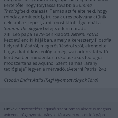
kérte tőle, hogy folytassa tovább a
Summa
Theologiae
diktálását. Tamás azt felelte neki, hogy
mindaz, amit eddig írt, csak üres polyvának tűnik
neki ahhoz képest, amit most látott. Így tehát a
Summa Theologiae
befejezetlen maradt.
XIII. Leó pápa 1879-ben kiadott,
Aeterni Patris
kezdetű enciklikájában, amely a keresztény filozófia
helyreállításáról, megerősítéséről szól, elrendelte,
hogy a katolikus teológia még szabadon vitatható
kérdéseiben mindenkor a skolasztikus teológia
módszertana és Aquinói Szent Tamás „arany
teológiája” legyen a mérvadó. (Aeterni Patris, 24.)
Csobán Endre Attila (Régi Nyomtatványok Tára)
Címkék:
arisztotelész
aquinói szent tamás
albertus magnus
avicenna
régi nyomtatványok tára
averroes
xiii leó pápa