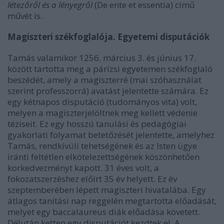
létezőről és a lényegről
(De ente et essentia) című
művét is.
Magiszteri székfoglalója. Egyetemi disputációk
Tamás valamikor 1256. március 3. és június 17.
között tartotta meg a párizsi egyetemen székfoglaló
beszédét, amely a magiszterré (mai szóhasználat
szerint professzorrá) avatást jelentette számára. Ez
egy kétnapos disputáció (tudományos vita) volt,
melyen a magiszterjelöltnek meg kellett védenie
téziseit. Ez egy hosszú tanulási és pedagógiai
gyakorlati folyamat betetőzését jelentette, amelyhez
Tamás, rendkívüli tehetségének és az Isten ügye
iránti feltétlen elkötelezettségének köszönhetően
korkedvezményt kapott. 31 éves volt, a
fokozatszerzéshez előírt 35 év helyett. Ez év
szeptemberében lépett magiszteri hivatalába. Egy
átlagos tanítási nap reggelén megtartotta előadását,
melyet egy baccalaureus diák előadása követett.
Délután ketten egy disputációt kezdtek el. A