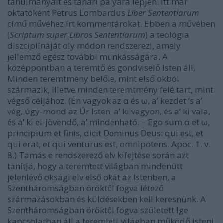
tanulmányait és tanári pályára lépjen. Itt már
oktatóként Petrus Lombardus
Liber Sententiarum
című művéhez írt kommentárokat. Ebben a művében
(
Scriptum super Libros Sententiarum
) a teológia
diszciplínáját oly módon rendszerezi, amely
jellemző egész további munkásságára. A
középpontban a teremtő és gondviselő Isten áll.
Minden teremtmény belőle, mint első okból
származik, illetve minden teremtmény felé tart, mint
végső céljához. (Én vagyok az α és ω, a’ kezdet ’s a’
vég, úgy-mond az Úr Isten, a’ ki vagyon, és a’ ki vala,
és a’ ki el-jövendő, a’ mindenható. – Ego sum α et ω,
principium et finis, dicit Dominus Deus: qui est, et
qui erat, et qui venturus est, omnipotens. Apoc. 1. v.
8.) Tamás e rendszerező elv kifejtése során azt
tanítja, hogy a teremtett világban mindenütt
jelenlévő oksági elv első okát az Istenben, a
Szentháromságban öröktől fogva létező
származásokban és küldésekben kell keresnünk. A
Szentháromságban öröktől fogva született Ige
kapcsolatban áll a teremtett világban működő isteni