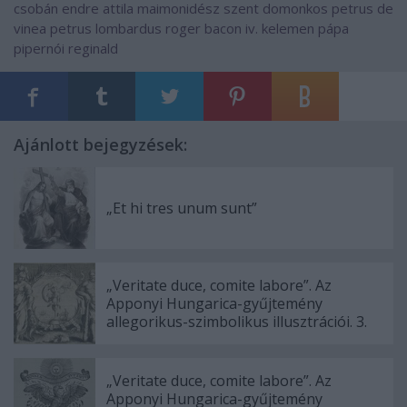
csobán endre attila
maimonidész
szent domonkos
petrus de
vinea
petrus lombardus
roger bacon
iv. kelemen pápa
pipernói reginald
Ajánlott bejegyzések:
„Et hi tres unum sunt”
„Veritate duce, comite labore”. Az
Apponyi Hungarica-gyűjtemény
allegorikus-szimbolikus illusztrációi. 3.
„Veritate duce, comite labore”. Az
Apponyi Hungarica-gyűjtemény