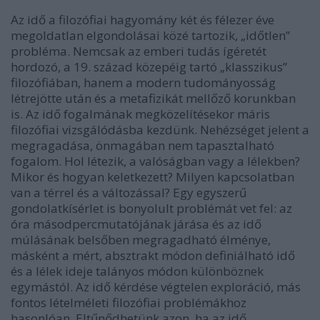
Az idő a filozófiai hagyomány két és félezer éve
megoldatlan elgondolásai közé tartozik, „időtlen”
probléma. Nemcsak az emberi tudás ígéretét
hordozó, a 19. század közepéig tartó „klasszikus”
filozófiában, hanem a modern tudományosság
létrejötte után és a metafizikát mellőző korunkban
is. Az idő fogalmának megközelítésekor máris
filozófiai vizsgálódásba kezdünk. Nehézséget jelent a
megragadása, önmagában nem tapasztalható
fogalom. Hol létezik, a valóságban vagy a lélekben?
Mikor és hogyan keletkezett? Milyen kapcsolatban
van a térrel és a változással? Egy egyszerű
gondolatkísérlet is bonyolult problémát vet fel: az
óra másodpercmutatójának járása és az idő
múlásának belsőben megragadható élménye,
másként a mért, absztrakt módon definiálható idő
és a lélek ideje talányos módon különböznek
egymástól. Az idő kérdése végtelen exploráció, más
fontos lételméleti filozófiai problémákhoz
hasonlóan. Eltűnődhetünk azon, ha az idő