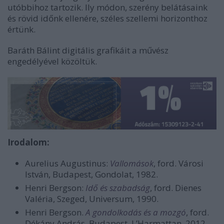
utóbbihoz tartozik. Ily módon, szerény belátásaink
és rövid időnk ellenére, széles szellemi horizonthoz
értünk.
Baráth Bálint digitális grafikáit a művész
engedélyével közöltük.
Irodalom:
Aurelius Augustinus:
Vallomások
, ford. Városi
István, Budapest, Gondolat, 1982.
Henri Bergson:
Idő és szabadság
, ford. Dienes
Valéria, Szeged, Universum, 1990.
Henri Bergson.
A gondolkodás és a mozgó
, ford.
Dékány András, Budapest, L’Harmattan, 2012,