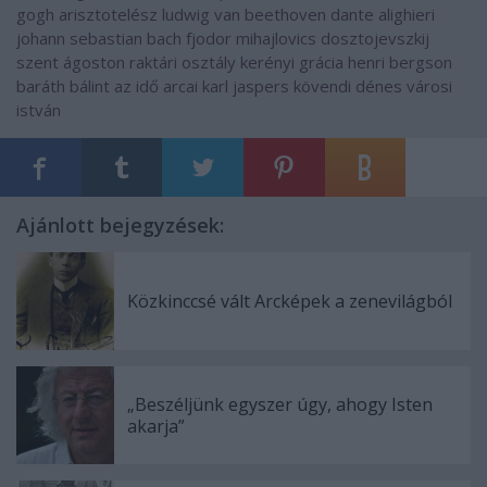
gogh
arisztotelész
ludwig van beethoven
dante alighieri
johann sebastian bach
fjodor mihajlovics dosztojevszkij
szent ágoston
raktári osztály
kerényi grácia
henri bergson
baráth bálint
az idő arcai
karl jaspers
kövendi dénes
városi
istván
Ajánlott bejegyzések:
Közkinccsé vált Arcképek a zenevilágból
„Beszéljünk egyszer úgy, ahogy Isten
akarja”