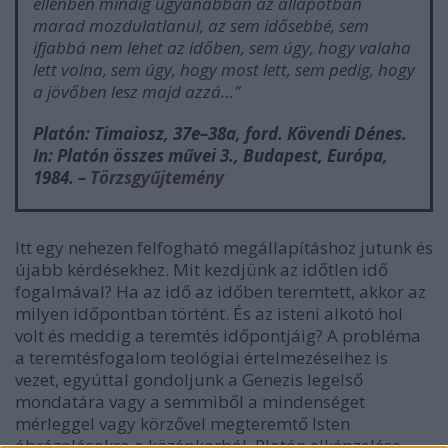
ellenben mindig ugyanabban az állapotban
marad mozdulatlanul, az sem idősebbé, sem
ifjabbá nem lehet az időben, sem úgy, hogy valaha
lett volna, sem úgy, hogy most lett, sem pedig, hogy
a jövőben lesz majd azzá…”
Platón: Timaiosz, 37e–38a, ford. Kövendi Dénes.
In:
Platón összes művei
3., Budapest, Európa,
1984. –
Törzsgyűjtemény
Itt egy nehezen felfogható megállapításhoz jutunk és
újabb kérdésekhez. Mit kezdjünk az időtlen idő
fogalmával? Ha az idő az időben teremtett, akkor az
milyen időpontban történt. És az isteni alkotó hol
volt és meddig a teremtés időpontjáig? A probléma
a teremtésfogalom teológiai értelmezéseihez is
vezet, egyúttal gondoljunk a Genezis legelső
mondatára vagy a semmiből a mindenséget
mérleggel vagy körzővel megteremtő Isten
ábrázolásokra a középkorból. Platón elképzelése