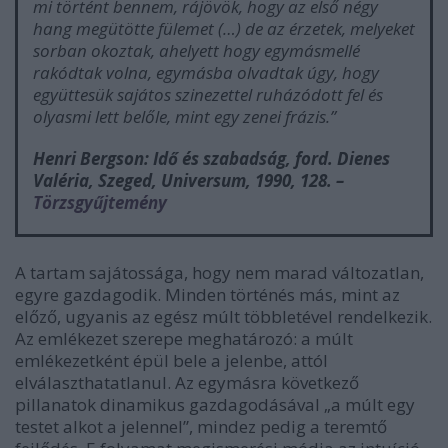
mi történt bennem, rájövök, hogy az első négy
hang megütötte fülemet (…) de az érzetek, melyeket
sorban okoztak, ahelyett hogy egymásmellé
rakódtak volna, egymásba olvadtak úgy, hogy
együttesük sajátos szinezettel ruházódott fel és
olyasmi lett belőle, mint egy zenei frázis.”
Henri Bergson:
Idő és szabadság
, ford. Dienes
Valéria, Szeged, Universum, 1990, 128. –
Törzsgyűjtemény
A tartam sajátossága, hogy nem marad változatlan,
egyre gazdagodik. Minden történés más, mint az
előző, ugyanis az egész múlt többletével rendelkezik.
Az emlékezet szerepe meghatározó: a múlt
emlékezetként épül bele a jelenbe, attól
elválaszthatatlanul. Az egymásra következő
pillanatok dinamikus gazdagodásával „a múlt egy
testet alkot a jelennel”, mindez pedig a teremtő