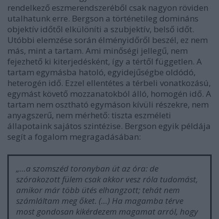
rendelkező eszmerendszeréből csak nagyon röviden
utalhatunk erre. Bergson a történetileg domináns
objektív időtől elkülöníti a szubjektív, belső időt.
Utóbbi elemzése során élményidőről beszél, ez nem
más, mint a tartam. Ami minőségi jellegű, nem
fejezhető ki kiterjedésként, így a tértől független. A
tartam egymásba hatoló, egyidejűségbe oldódó,
heterogén idő. Ezzel ellentétes a térbeli vonatkozású,
egymást követő mozzanatokból álló, homogén idő. A
tartam nem osztható egymáson kívüli részekre, nem
anyagszerű, nem mérhető: tiszta eszméleti
állapotaink sajátos szintézise. Bergson egyik példája
segít a fogalom megragadásában:
„…a szomszéd toronyban üt az óra: de
szórakozott fülem csak akkor vesz róla tudomást,
amikor már több ütés elhangzott; tehát nem
számláltam meg őket. (…) Ha magamba térve
most gondosan kikérdezem magamat arról, hogy