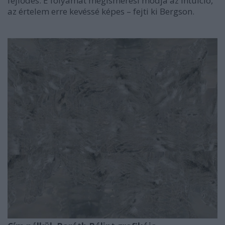
fejlődés. E folyamat megismerési módja az intuíció,
az értelem erre kevéssé képes – fejti ki Bergson.