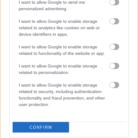
időt”. Az idő mérésekor valójában a lélek
I want to allow Google to send me
personalized advertising.
szétterjedését mérjük. A gyakran idézett mondatok:
I want to allow Google to enable storage
related to analytics like cookies on web or
„…három idő van: jelen a múltról, jelen a jelenről és
device identifiers in apps.
jelen a jövőről. A lelkemben ugyanis ez a három
valami ott van, de máshol nem találhatom.
I want to allow Google to enable storage
Emlékezésünk: jelen a múltról. Szemléletünk: jelen a
related to functionality of the website or app.
jelenről. Várakozásunk: jelen a jövőről.”
I want to allow Google to enable storage
Aurelius Augustinus:
Vallomások
, ford. Városi
related to personalization.
István, Budapest, Gondolat, 1982, 365. –
Törzsgyűjtemény
I want to allow Google to enable storage
related to security, including authentication
functionality and fraud prevention, and other
Tehát csak a jelen élménye igazi, csak a jelen
user protection.
múlásával mérhető az idő – a múlt már nincs, a jövő
még nincs. De megjegyzi, a most, a pillanat mérése
is nehézséggel jár, nem állíthatjuk, hogy hosszú vagy
CONFIRM
rövid, mert végtelenül osztható és nincs