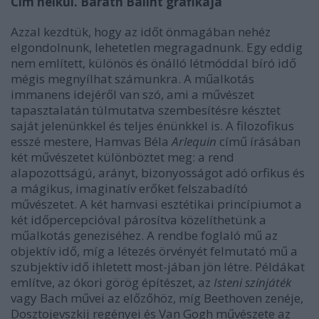
Cím nélkül. Baráth Bálint grafikája
Azzal kezdtük, hogy az időt önmagában nehéz
elgondolnunk, lehetetlen megragadnunk. Egy eddig
nem említett, különös és önálló létmóddal bíró idő
mégis megnyílhat számunkra. A műalkotás
immanens idejéről van szó, ami a művészet
tapasztalatán túlmutatva szembesítésre késztet
saját jelenünkkel és teljes énünkkel is. A filozofikus
esszé mestere, Hamvas Béla
Arlequin
című írásában
két művészetet különböztet meg: a rend
alapozottságú, arányt, bizonyosságot adó orfikus és
a mágikus, imaginatív erőket felszabadító
művészetet. A két hamvasi esztétikai princípiumot a
két időpercepcióval párosítva közelíthetünk a
műalkotás geneziséhez. A rendbe foglaló mű az
objektív idő, míg a létezés örvényét felmutató mű a
szubjektív idő ihletett most-jában jön létre. Példákat
említve, az ókori görög építészet, az
Isteni színjáték
vagy Bach művei az előzőhöz, míg Beethoven zenéje,
Dosztojevszkij regényei és Van Gogh művészete az