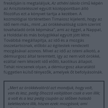
freskóján is megtaláljuk,
Az athéni iskola
című képén
az Arisztotelésszel együtt középpontban álló
filozófus ezt a könyvet tartja a kezében. A
kozmológiai történetben Timaiosz kijelenti, hogy az
idő nem más,, mint „az örökkévalóság szám szerint
tovahaladó örök képmása”, ami az éggel, a Nappal,
a Holddal és más bolygókkal együtt jött létre.
Továbbá megállapítja, az idő és a mozgás
összetartoznak, előbbi az égitestek rendezett
mozgásával azonos. Mivel az idő az isteni alkotó, a
démiurgosz által teremtett, így az nem volt örökké,
ezáltal nem létezett idő előtti, kaotikus állapot.
Tehát nincsenek olyan, a démiurgosz akaratától
független külső tényezők, amelyek őt befolyásolnák.
„Mert az örökkévalóról azt mondjuk, hogy volt,
van és lesz, pedig őhozzá valójában csak a van illik;
a volt és a lesz pedig csupán az időben haladó
keletkezésre illik, hiszen ezek: mozgások; ami