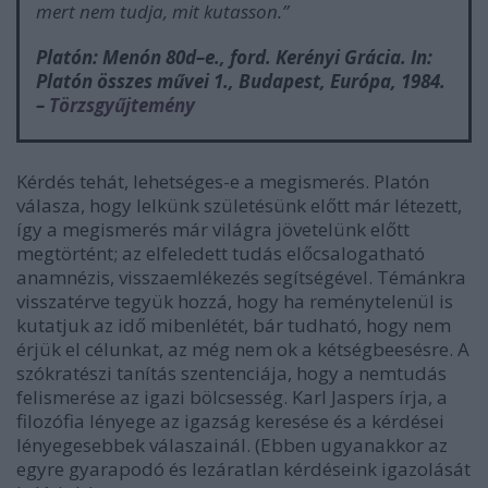
mert nem tudja, mit kutasson.”
Platón: Menón 80d–e., ford. Kerényi Grácia. In:
Platón összes művei
1., Budapest, Európa, 1984.
–
Törzsgyűjtemény
Kérdés tehát, lehetséges-e a megismerés. Platón
válasza, hogy lelkünk születésünk előtt már létezett,
így a megismerés már világra jövetelünk előtt
megtörtént; az elfeledett tudás előcsalogatható
anamnézis, visszaemlékezés segítségével. Témánkra
visszatérve tegyük hozzá, hogy ha reménytelenül is
kutatjuk az idő mibenlétét, bár tudható, hogy nem
érjük el célunkat, az még nem ok a kétségbeesésre. A
szókratészi tanítás szentenciája, hogy a nemtudás
felismerése az igazi bölcsesség. Karl Jaspers írja, a
filozófia lényege az igazság keresése és a kérdései
lényegesebbek válaszainál. (Ebben ugyanakkor az
egyre gyarapodó és lezáratlan kérdéseink igazolását