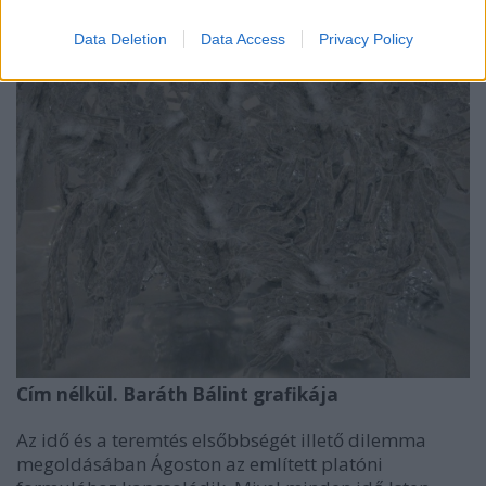
folyamatossága.
Data Deletion
Data Access
Privacy Policy
Cím nélkül. Baráth Bálint grafikája
Az idő és a teremtés elsőbbségét illető dilemma
megoldásában Ágoston az említett platóni