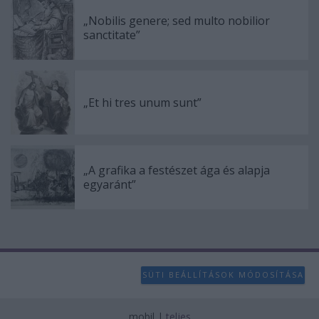
„Nobilis genere; sed multo nobilior
sanctitate”
„Et hi tres unum sunt”
„A grafika a festészet ága és alapja
egyaránt”
SÜTI BEÁLLÍTÁSOK MÓDOSÍTÁSA
mobil
|
teljes