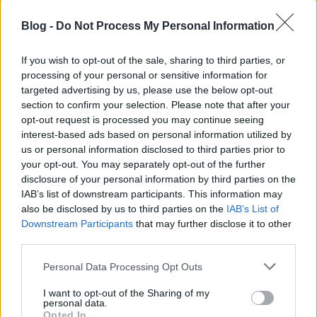
nagy hatással volt a zsidó és keresztény teológiára,
Blog -
Do Not Process My Personal Information
így Szent Ágostonra, a másodikként megidézett
gondolkodóra is.
If you wish to opt-out of the sale, sharing to third parties, or
processing of your personal or sensitive information for
targeted advertising by us, please use the below opt-out
section to confirm your selection. Please note that after your
opt-out request is processed you may continue seeing
interest-based ads based on personal information utilized by
us or personal information disclosed to third parties prior to
your opt-out. You may separately opt-out of the further
disclosure of your personal information by third parties on the
IAB’s list of downstream participants. This information may
also be disclosed by us to third parties on the
IAB’s List of
Downstream Participants
that may further disclose it to other
third parties.
Please note that this website/app uses one or more Google
Personal Data Processing Opt Outs
services and may gather and store information including but
not limited to your visit or usage behaviour. You may click to
I want to opt-out of the Sharing of my
Cím nélkül. Baráth Bálint grafikája
personal data.
grant or deny consent to Google and its third-party tags to
Opted In