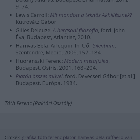
9–74.
Lewis Carroll:
Mit mondott a teknős Akhillésznek?
Kutrovátz Gábor
Gilles Deleuze:
A bergsoni filozófia
, ford. John
Éva, Budapest, Atlantisz, 2010.
Hamvas Béla: Arlequin. In: Uő.:
Silentium
,
Szentendre, Medio, 2006, 157–184.
Huoranszki Ferenc:
Modern metafizika
,
Budapest, Osiris, 2001, 168–204.
Platón összes művei
, ford. Devecseri Gábor [et al.]
Budapest, Európa, 1984.
Tóth Ferenc (Raktári Osztály)
Címkék:
grafika
tóth ferenc
platón
hamvas béla
raffaello
van