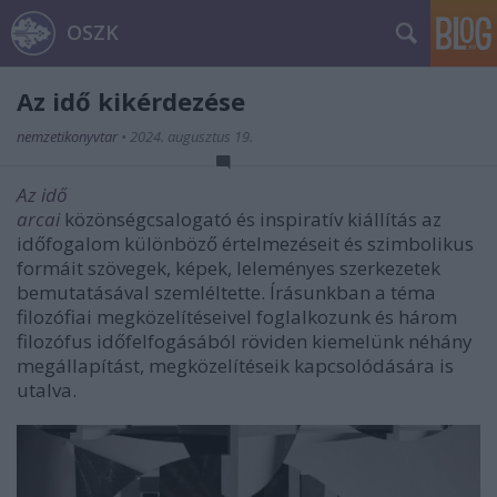
OSZK
Az idő kikérdezése
nemzetikonyvtar
•
2024. augusztus 19.
Az idő
arcai
közönségcsalogató és inspiratív kiállítás az
időfogalom különböző értelmezéseit és szimbolikus
formáit szövegek, képek, leleményes szerkezetek
bemutatásával szemléltette. Írásunkban a téma
filozófiai megközelítéseivel foglalkozunk és három
filozófus időfelfogásából röviden kiemelünk néhány
megállapítást, megközelítéseik kapcsolódására is
utalva.