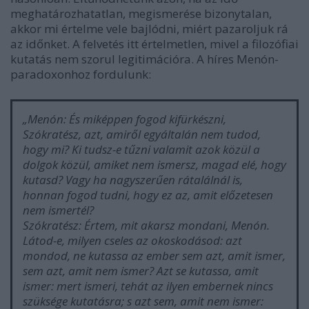
meghatározhatatlan, megismerése bizonytalan,
akkor mi értelme vele bajlódni, miért pazaroljuk rá
az időnket. A felvetés itt értelmetlen, mivel a filozófiai
kutatás nem szorul legitimációra. A híres Menón-
paradoxonhoz fordulunk:
„Menón: És miképpen fogod kifürkészni,
Szókratész, azt, amiről egyáltalán nem tudod,
hogy mi? Ki tudsz-e tűzni valamit azok közül a
dolgok közül, amiket nem ismersz, magad elé, hogy
kutasd? Vagy ha nagyszerűen rátalálnál is,
honnan fogod tudni, hogy ez az, amit előzetesen
nem ismertél?
Szókratész: Értem, mit akarsz mondani, Menón.
Látod-e, milyen cseles az okoskodásod: azt
mondod, ne kutassa az ember sem azt, amit ismer,
sem azt, amit nem ismer? Azt se kutassa, amit
ismer: mert ismeri, tehát az ilyen embernek nincs
szüksége kutatásra; s azt sem, amit nem ismer: