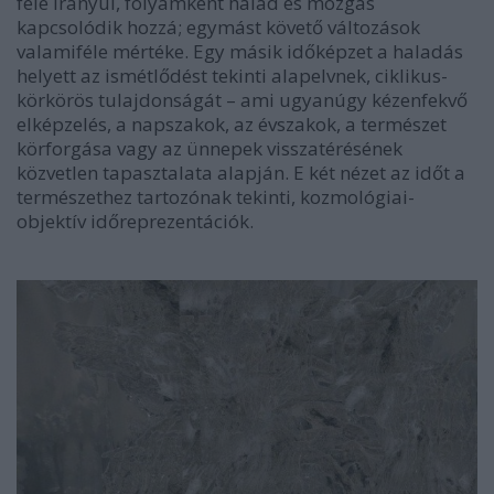
felé irányul, folyamként halad és mozgás
kapcsolódik hozzá; egymást követő változások
valamiféle mértéke. Egy másik időképzet a haladás
helyett az ismétlődést tekinti alapelvnek, ciklikus-
körkörös tulajdonságát – ami ugyanúgy kézenfekvő
elképzelés, a napszakok, az évszakok, a természet
körforgása vagy az ünnepek visszatérésének
közvetlen tapasztalata alapján. E két nézet az időt a
természethez tartozónak tekinti, kozmológiai-
objektív időreprezentációk.