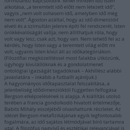
formulához kapcsolódik. Mivel minden idő Isten
alkotása, „a teremtett idő előtt nem létezett idő”,
vagyis „nem volt sohasem idő, amelyben idő még
nem volt”. Ágoston azáltal, hogy az idő dimenzióit
elveti és a szimultán jelenre építi fel rendszerét, Isten
örökkévalóságát vallja; nem állíthatjuk róla, hogy
volt vagy lesz, csak azt, hogy van. Nem tehető fel az a
kérdés, hogy Isten vagy a teremtett világ előtt mi
volt, ugyanis Isten kívül áll az időkategóriákon.
(Filozófiai megközelítéssel most falakba ütközünk,
úgyhogy kívülállóknak és a gondolatmenet
ontológiai igazságát tagadóknak – Akhillész alábbi
javaslatára – inkább a futballt ajánljuk.)
A hagyományos időtapasztalat felszakítása, a
jelenbeliség idődimenzióktól független felfogása
Bergson elképzelésének is alapja. A kiállítás utolsó
terében a francia gondolkodó hivatott értelmezője,
Babits Mihály esszéjéből olvashattunk részletet. Az
idézet Bergson metafizikájának egyik legfontosabb
fogalmára, az idő sajátos létmódjával bíró tartamra
utal. A filozófus nagyívű és esztétikai relevanciával is