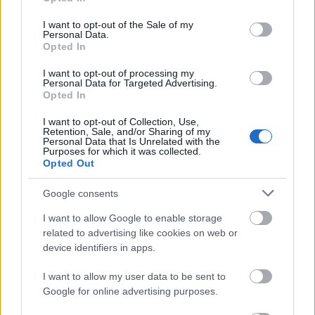
use your data for below specified purposes in below Google
A filozófiatörténet a kozmológiai-objektív időfolyam
consent section.
I want to opt-out of the Sale of my
elgondolásoknál nagyobb figyelmet fordított a
Personal Data.
szubjektív idő kérdésének, annak, hogy az idő
Opted In
miképpen adódik az emberi tudat számára. Ennek
az aspektusnak kiemelkedő képviselője Szent
I want to opt-out of processing my
Personal Data for Targeted Advertising.
Ágoston. Gondolkodásának alapja az Isten és a lélek
Opted In
megismerésére törekvés. A tudás a hit által
szerezhető meg, ezáltal a teológiai és a filozófiai
I want to opt-out of Collection, Use,
Retention, Sale, and/or Sharing of my
tudást nem különbözteti meg. A lélek nem isteni
Personal Data that Is Unrelated with the
természetű, nem állandó, hanem változó létező. Ha
Purposes for which it was collected.
Opted Out
Isten jelen van a lélekben, az igazság van jelen, így
mindent megismerhet az ember, az idő természetét
Google consents
is. Az idő lélekben „megmutatkozásának”, a
szubjektív idő sajátos dimenziójának vizsgálatával
I want to allow Google to enable storage
elsősorban a
Vallomások
XI. könyvében foglalkozik.
related to advertising like cookies on web or
Elemzése során az idő mérhetőségét és tartamos
device identifiers in apps.
kiterjedtségét példákon keresztül kutatja. Felfogása
szerint az elhangzó verssor jelenbeli élményként
I want to allow my user data to be sent to
megragad a lélekben, aminek mérése csak a
Google for online advertising purposes.
belsőben végezhető el: „lelkem, tebenned mérem az