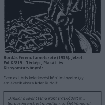
Bordás Ferenc fametszete (1936). Jelzet:
Exl.K/819 – Térkép-, Plakát- és
Kisnyomtatványtár
Ezen ex libris keletkezési körülményeire így
emlékezik vissza Krier Rudolf:
„Amikor a kívánt téma iránt érdeklődött (t. i.
Bordás Ferenc), ezt mondtam: az Élet Vándora!