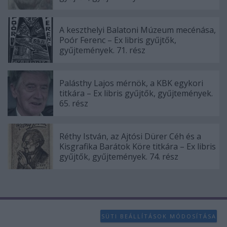
A keszthelyi Balatoni Múzeum mecénása,
Poór Ferenc – Ex libris gyűjtők,
gyűjtemények. 71. rész
Palásthy Lajos mérnök, a KBK egykori
titkára – Ex libris gyűjtők, gyűjtemények.
65. rész
Réthy István, az Ajtósi Dürer Céh és a
Kisgrafika Barátok Köre titkára – Ex libris
gyűjtők, gyűjtemények. 74. rész
SÜTI BEÁLLÍTÁSOK MÓDOSÍTÁSA