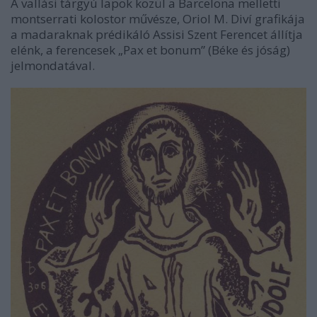
A vallási tárgyú lapok közül a Barcelona melletti
montserrati kolostor művésze, Oriol M. Diví grafikája
a madaraknak prédikáló Assisi Szent Ferencet állítja
elénk, a ferencesek „Pax et bonum” (Béke és jóság)
jelmondatával.