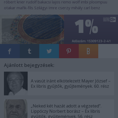
róbert
krier rudolf
bakacsi lajos
remo wolf
imbi ploompuu
otakar mařik-fils
Szilágyi Imre
cserzy mihály
carl benz
Ajánlott bejegyzések:
A vasút iránt elkötelezett Mayer József –
Ex libris gyűjtők, gyűjtemények. 60. rész
„Neked két hazát adott a végzeted”.
Lippóczy Norbert borász – Ex libris
gyűjtők, gyűjtemények. 56. rész