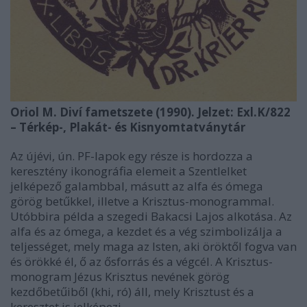
Oriol M. Diví fametszete (1990). Jelzet: Exl.K/822
– Térkép-, Plakát- és Kisnyomtatványtár
Az újévi, ún. PF-lapok egy része is hordozza a
keresztény ikonográfia elemeit a Szentlelket
jelképező galambbal, másutt az alfa és ómega
görög betűkkel, illetve a Krisztus-monogrammal.
Utóbbira példa a szegedi Bakacsi Lajos alkotása. Az
alfa és az ómega, a kezdet és a vég szimbolizálja a
teljességet, mely maga az Isten, aki öröktől fogva van
és örökké él, ő az ősforrás és a végcél. A Krisztus-
monogram Jézus Krisztus nevének görög
kezdőbetűiből (khi, ró) áll, mely Krisztust és a
keresztet is jelképezi.