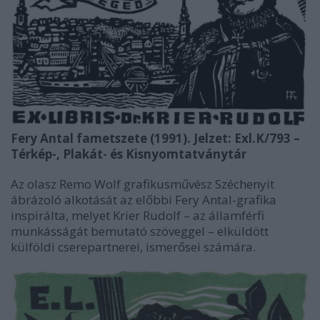
Fery Antal fametszete (1991). Jelzet: Exl.K/793 –
Térkép-, Plakát- és Kisnyomtatványtár
Az olasz Remo Wolf grafikusművész Széchenyit
ábrázoló alkotását az előbbi Fery Antal-grafika
inspirálta, melyet Krier Rudolf – az államférfi
munkásságát bemutató szöveggel – elküldött
külföldi cserepartnerei, ismerősei számára.