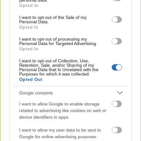
personal data.
grant or deny consent to Google and its third-party tags to
Opted In
use your data for below specified purposes in below Google
consent section.
I want to opt-out of the Sale of my
Personal Data.
Opted In
I want to opt-out of processing my
Personal Data for Targeted Advertising.
Opted In
I want to opt-out of Collection, Use,
Retention, Sale, and/or Sharing of my
Personal Data that Is Unrelated with the
Purposes for which it was collected.
Opted Out
Google consents
I want to allow Google to enable storage
related to advertising like cookies on web or
Nagy László Lázár fametszete (1983). Jelzet:
device identifiers in apps.
Exl.K/1013 – Térkép-, Plakát- és
I want to allow my user data to be sent to
Kisnyomtatványtár
Google for online advertising purposes.