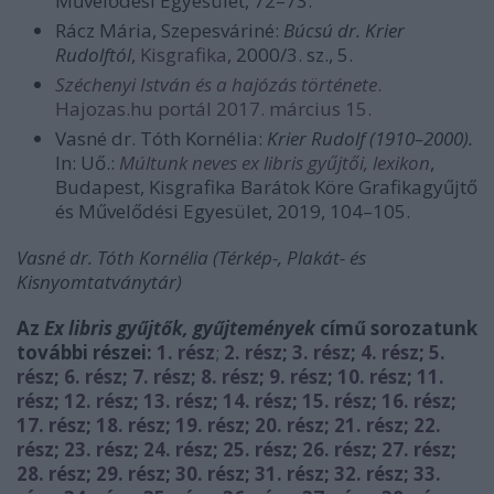
Művelődési Egyesület, 72–73.
Rácz Mária, Szepesváriné:
Búcsú dr. Krier
Rudolftól
,
Kisgrafika
, 2000/3. sz., 5.
Széchenyi István és a hajózás története
.
Hajozas.hu portál 2017. március 15.
Vasné dr. Tóth Kornélia:
Krier Rudolf (1910–2000).
In: Uő.:
Múltunk neves ex libris gyűjtői, lexikon
,
Budapest, Kisgrafika Barátok Köre Grafikagyűjtő
és Művelődési Egyesület, 2019, 104–105.
Vasné dr. Tóth Kornélia (Térkép-, Plakát- és
Kisnyomtatványtár)
Az
Ex libris gyűjtők, gyűjtemények
című sorozatunk
további részei:
1. rész
;
2. rész
;
3. rész
;
4. rész
;
5.
rész
;
6. rész
;
7. rész
;
8. rész
;
9. rész
;
10. rész
;
11.
rész
;
12. rész
;
13. rész
;
14. rész
;
15. rész
;
16. rész
;
17. rész
;
18. rész
;
19. rész
;
20. rész
;
21. rész
;
22.
rész
;
23. rész
;
24. rész
;
25. rész
;
26. rész
;
27. rész
;
28. rész
;
29. rész
;
30. rész
;
31. rész
;
32. rész
;
33.