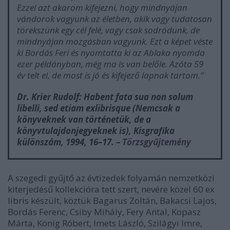
Ezzel azt akarom kifejezni, hogy mindnyájan
vándorok vagyunk az életben, akik vagy tudatosan
törekszünk egy cél felé, vagy csak sodródunk, de
mindnyájan mozgásban vagyunk. Ezt a képet véste
ki Bordás Feri és nyomtatta ki az Ablaka nyomda
ezer példányban, még ma is van belőle. Azóta 59
év telt el, de most is jó és kifejező lapnak tartom.”
Dr. Krier Rudolf:
Habent fata sua non solum
libelli, sed etiam exlibrisque (Nemcsak a
könyveknek van történetük, de a
könyvtulajdonjegyeknek is)
, Kisgrafika
különszám, 1994, 16–17. –
Törzsgyűjtemény
A szegedi gyűjtő az évtizedek folyamán nemzetközi
kiterjedésű kollekcióra tett szert, nevére közel 60 ex
libris készült, köztük Bagarus Zoltán, Bakacsi Lajos,
Bordás Ferenc, Csiby Mihály, Fery Antal, Kopasz
Márta, König Róbert, Imets László, Szilágyi Imre,