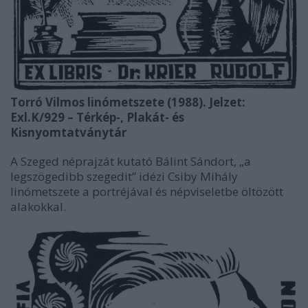
Torró Vilmos linómetszete (1988). Jelzet:
Exl.K/929 – Térkép-, Plakát- és
Kisnyomtatványtár
A Szeged néprajzát kutató Bálint Sándort, „a
legszögedibb szegedit” idézi Csiby Mihály
linómetszete a portréjával és népviseletbe öltözött
alakokkal.