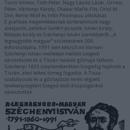
Torró Vilmos, Tóth Péter, Nagy László Lázár, Ürmös
Péter, Várkonyi Károly, Otakar Mařik-Fils, Oriol M.
Diví, Remo Wolf és Imbi Ploompuu alkotásai.
E grafikák megemlékeznek történelmünk nagy
alakjairól, például Gellért püspök, István király,
Mátyás király és Széchenyi István személyéről. „A
legnagyobb magyar” születésének 200.
évfordulójára, 1991-ben készült ex librisen
Széchenyi István mellképe mellett szegedi
városrészlet és a Tiszán haladó gőzhajó látható.
Széchenyi 1833 szeptemberében Szegedig hajózott a
Tiszán, ahol lelkes tömeg fogadta. A Tisza-
szabályozás és a gőzhajózás terén végzett
tevékenységéért Szeged első díszpolgárává
választották.