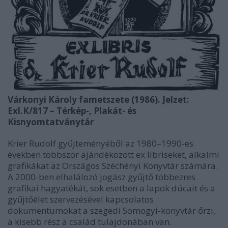
Várkonyi Károly fametszete (1986). Jelzet:
Exl.K/817 – Térkép-, Plakát- és
Kisnyomtatványtár
Krier Rudolf gyűjteményéből az 1980–1990-es
években többször ajándékozott ex libriseket, alkalmi
grafikákat az Országos Széchényi Könyvtár számára.
A 2000-ben elhalálozó jogász gyűjtő többezres
grafikai hagyatékát, sok esetben a lapok dúcait és a
gyűjtőélet szervezésével kapcsolatos
dokumentumokat a szegedi Somogyi-könyvtár őrzi,
a kisebb rész a család tulajdonában van.