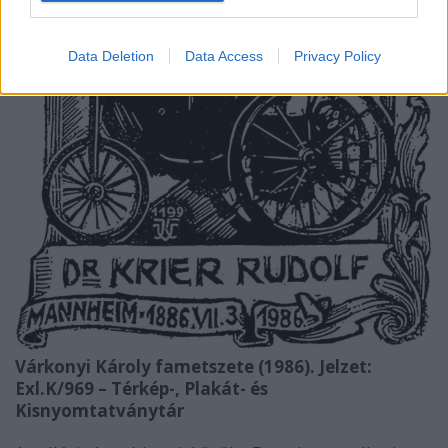
Data Deletion
Data Access
Privacy Policy
Várkonyi Károly fametszete (1986). Jelzet:
Exl.K/969 – Térkép-, Plakát- és
Kisnyomtatványtár