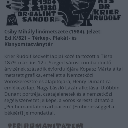
Csiby Mihály linómetszete (1984). Jelzet:
Exl.K/821 – Térkép-, Plakát- és
Kisnyomtatványtár
Krier Rudolf kedvelt lapjai közé tartozott a Tisza
1879. március 12-i, Szeged várost romba döntő
árvizének századik évfordulójára Kopasz Márta által
metszett grafika, emellett a Nemzetközi
Vöröskeresztre és alapítójára, Henry Dunant-ra
emlékező lap, Nagy László Lázár alkotása. Utóbbin
Dunant portréja, csatajelenetek és a nemzetközi
segélyszervezet jelképe, a vörös kereszt látható a
„Per humanitatem ad pacem” [Emberiességgel a
békéért] jelmondattal.