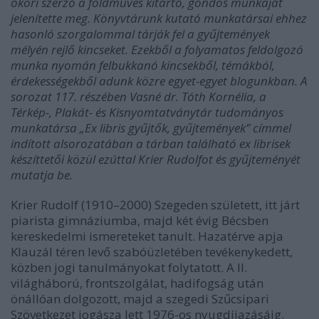
ókori szerző a földműves kitartó, gondos munkáját
jelenítette meg. Könyvtárunk kutató munkatársai ehhez
hasonló szorgalommal tárják fel a gyűjtemények
mélyén rejlő kincseket. Ezekből a folyamatos feldolgozó
munka nyomán felbukkanó kincsekből, témákból,
érdekességekből adunk közre egyet-egyet blogunkban. A
sorozat
117. részében Vasné dr. Tóth Kornélia, a
Térkép-, Plakát- és Kisnyomtatványtár tudományos
munkatársa „Ex libris gyűjtők, gyűjtemények” címmel
indított alsorozatában a tárban található ex librisek
készíttetői közül ezúttal Krier Rudolfot és gyűjteményét
mutatja be.
Krier Rudolf (1910–2000) Szegeden született, itt járt
piarista gimnáziumba, majd két évig Bécsben
kereskedelmi ismereteket tanult. Hazatérve apja
Klauzál téren levő szabóüzletében tevékenykedett,
közben jogi tanulmányokat folytatott. A II.
világháború, frontszolgálat, hadifogság után
önállóan dolgozott, majd a szegedi Szűcsipari
Szövetkezet jogásza lett 1976-os nyugdíjazásáig.