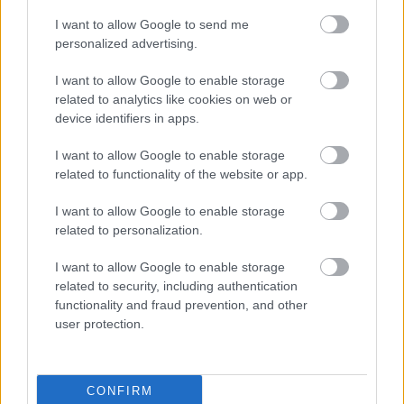
Krier Rudolf egy ex librise a 100 éves automobilt
I want to allow Google to send me
(1886–1986) és kifejlesztőjét, Carl Benz német
personalized advertising.
mérnököt, a modern gépkocsitechnika úttörőjét
ünnepli. A grafikán szereplő évszám arra utal, hogy
I want to allow Google to enable storage
Benz 1886. július 3-án tette meg első nyilvános útját
related to analytics like cookies on web or
benzinmotoros gépkocsijával Mannheim város
device identifiers in apps.
utcáin. A képet Várkonyi Károly készítette.
I want to allow Google to enable storage
related to functionality of the website or app.
I want to allow Google to enable storage
related to personalization.
I want to allow Google to enable storage
related to security, including authentication
functionality and fraud prevention, and other
user protection.
CONFIRM