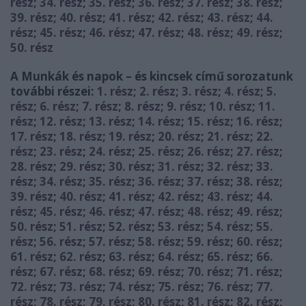
rész
;
34. rész
;
35. rész
;
36. rész
;
37. rész
;
38. rész
;
39. rész
;
40. rész
;
41. rész
;
42. rész
;
43. rész
;
44.
rész
;
45. rész
;
46. rész
;
47. rész
;
48. rész
;
49. rész
;
50. rész
A Munkák és napok – és kincsek című sorozatunk
további részei:
1. rész; 2.
rész
;
3. rész
;
4. rész
;
5.
rész
;
6. rész
;
7. rész
;
8. rész
;
9. rész
;
10. rész
;
11.
rész
;
12. rész
;
13. rész
;
14. rész
;
15. rész
;
16. rész
;
17. rész
;
18. rész
;
19. rész
;
20. rész
;
21. rész
;
22.
rész
;
23. rész
;
24. rész
;
25. rész
;
26. rész
;
27. rész
;
28. rész
;
29. rész
;
30. rész
;
31. rész
;
32. rész
;
33.
rész
;
34. rész
;
35. rész
;
36. rész
;
37. rész
;
38. rész
;
39. rész
;
40. rész
;
41. rész
;
42. rész
;
43. rész
;
44.
rész
;
45. rész
;
46. rész
;
47. rész
;
48. rész
;
49. rész
;
50. rész
;
51. rész
;
52. rész
;
53. rész
;
54. rész
;
55.
rész
;
56. rész
;
57. rész
;
58. rész
;
59. rész
;
60. rész
;
61. rész
;
62. rész
;
63. rész
;
64. rész
;
65. rész
;
66.
rész
;
67. rész
;
68. rész
;
69. rész
;
70. rész
;
71. rész
;
72. rész
;
73. rész
;
74. rész
;
75. rész
;
76. rész
;
77.
rész
;
78. rész
;
79. rész
;
80. rész
;
81. rész
;
82. rész
;