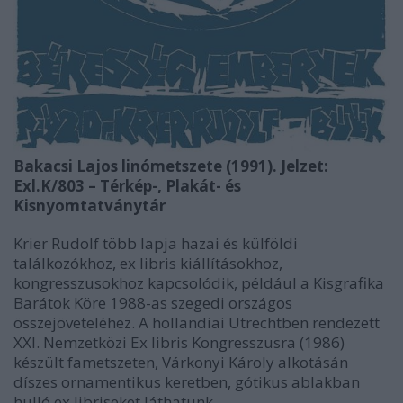
Bakacsi Lajos linómetszete (1991). Jelzet:
Exl.K/803 – Térkép-, Plakát- és
Kisnyomtatványtár
Krier Rudolf több lapja hazai és külföldi
találkozókhoz, ex libris kiállításokhoz,
kongresszusokhoz kapcsolódik, például a Kisgrafika
Barátok Köre 1988-as szegedi országos
összejöveteléhez. A hollandiai Utrechtben rendezett
XXI. Nemzetközi Ex libris Kongresszusra (1986)
készült fametszeten, Várkonyi Károly alkotásán
díszes ornamentikus keretben, gótikus ablakban
hulló ex libriseket láthatunk.