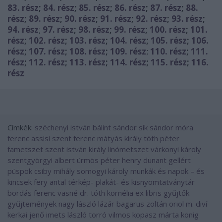
83. rész
;
84. rész
;
85. rész
;
86. rész
;
87. rész
;
88.
rész
;
89. rész
;
90. rész
;
91. rész
;
92. rész
;
93. rész
;
94. rész
;
97. rész
;
98. rész
;
99. rész
;
100. rész
;
101.
rész
;
102. rész
;
103. rész
;
104. rész
;
105. rész
;
106.
rész
;
107. rész
;
108. rész
;
109. rész
;
110. rész
;
111.
rész
;
112. rész
;
113. rész
;
114. rész
;
115. rész
;
116.
rész
Címkék:
széchenyi istván
bálint sándor
sík sándor
móra
ferenc
assisi szent ferenc
mátyás király
tóth péter
fametszet
szent istván király
linómetszet
várkonyi károly
szentgyörgyi albert
ürmös péter
henry dunant
gellért
püspök
csiby mihály
somogyi károly
munkák és napok – és
kincsek
fery antal
térkép- plakát- és kisnyomtatványtár
bordás ferenc
vasné dr. tóth kornélia
ex libris gyűjtők
gyűjtemények
nagy lászló lázár
bagarus zoltán
oriol m. diví
kerkai jenő
imets lászló
torró vilmos
kopasz márta
könig