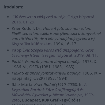
Irodalom:
130 éves lett a világ első autója
, Origo hírportál,
2016. 01. 29.
Krier Rudolf, Dr.:
Habent fata sua non solum
libelli, sed etiam exlibrisque (Nemcsak a könyveknek
van történetük, de a könyvtulajdonjegyeknek is)
,
Kisgrafika különszám
, 1994, 16–17.
Papp Éva:
Szeged város első díszpolgára, Gróf
Széchenyi István
, Szeged folyóirat, 2019. 08. 11.
Plakát- és aprónyomtatványok naplója
, 1975. X. –
1986. VI., OSZK (1981, 1983, 1985)
Plakát- és aprónyomtatványok naplója
, 1986. IX. –
napjainkig, OSZK (1993, 1994)
Rácz Mária:
Krier Rudolf (1910–2000).
In:
A
Kisgrafika Barátok Köre Grafikagyűjtő és
Művelődési Egyesület jubileumi évkönyve, 1959–
2009
, Budapest, KBK Grafikagyűjtő és