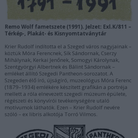
Remo Wolf fametszete (1991). Jelzet: Exl.K/811 –
Térkép-, Plakát- és Kisnyomtatványtár
Krier Rudolf indította el a Szeged város nagyjainak –
köztük Móra Ferencnek, Sík Sándornak, Cserzy
Mihálynak, Kerkai Jenőnek, Somogyi Károlynak,
Szentgyörgyi Albertnek és Bálint Sándornak –
emléket állító Szegedi Pantheon-sorozatot. A
Szegeden élő író, újságíró, muzeológus Móra Ferenc
(1879–1934) emlékére készített grafikán a portréja
mellett a róla elnevezett szegedi múzeum épülete,
régészeti és könyvírói tevékenységére utaló
motívumok láthatók. Ezen – Krier Rudolf nevére
szóló – ex libris alkotója Torró Vilmos.