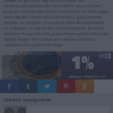
Címkék:
perger péter
régi nyomtatványok tára
konferenciabeszámoló
állományvédelem
mikes kelemen
program
webarchiválás
fotótér
misztótfalusi kis miklós
papp
viktor
digitális bölcsészeti központ
kalcsó gyula
történeti
fénykép- és interjútár
rényi mátyás attila
állományvédelmi
és restauráló osztály
örmény nemzeti könyvtár
alexander
tamanyan
franges krisztina
gyűjteménymegőrzési főosztály
digitális megőrzési osztálya
anna chulyan
mattheosz
vanandeci
csomagolástechnológia
Ajánlott bejegyzések: