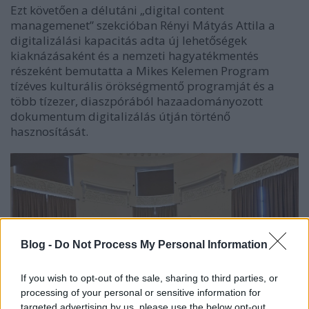
Ezt követően a délutáni „digital content
managemenet” szekcióban Rényi Mátyás Attila a
digitalizálási kapacitás adta új lehetőségek
kiaknázásaként és a nemzeti hagyatékmentés
részeként bemutatta a Mikes Kelemen Program
tízéves kulturális örökségmentő programját és a
több tízezer, diaszpórából hazaadományozott
dokumentum digitalizálás útján történő
hasznosítását.
Blog -
Do Not Process My Personal Information
If you wish to opt-out of the sale, sharing to third parties, or
processing of your personal or sensitive information for
targeted advertising by us, please use the below opt-out