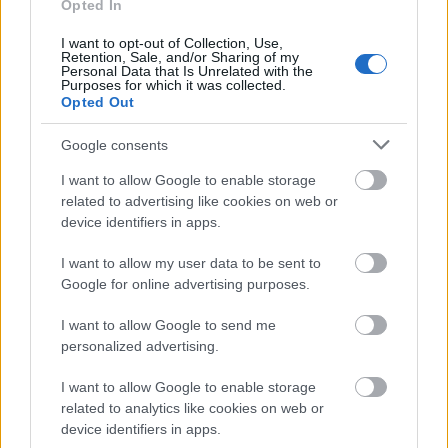
és megvalósító állomásunkkal (a „dobozoló géppel”)
Opted In
milyen egyedi tárolókat tudunk készíteni a sajátos
I want to opt-out of Collection, Use,
formai megjelenésű műtárgyainknak. Számos
Retention, Sale, and/or Sharing of my
példával illusztrálta, hogy eddig miket terveztek és
Personal Data that Is Unrelated with the
Purposes for which it was collected.
készítettek. Kifejtette, hogy a bemutatott lehetőséget
Opted Out
miért tartják helyes megoldásnak mind
műtárgyvédelmi, mind fenntarthatósági
Google consents
szempontból. Megvilágította, hogy az intézményben
működő rendszerükkel szakszerű megoldást
I want to allow Google to enable storage
találhatnak a könyvtári állományvédelem egyik
related to advertising like cookies on web or
szegmensének korszerűsítésére.
device identifiers in apps.
I want to allow my user data to be sent to
Google for online advertising purposes.
I want to allow Google to send me
personalized advertising.
I want to allow Google to enable storage
related to analytics like cookies on web or
device identifiers in apps.