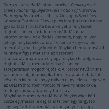
Papp Viktor előadásában, amely a
Challenges of
Online Publishing. Digital Preservation of Historical
Photographs
címet viselte, az Országos Széchényi
Könyvtár Történeti Fénykép- és Interjútárának azon
gyakorlatait mutatta be, amelyek a fényképek
digitális, online tartalomszolgáltatásához
kapcsolódnak. Az előadás kiemelte, hogy milyen
jellegű fényképeket őriz a Történeti Fénykép- és
Interjútár, majd egy konkrét fénykép bemutatásával
felhívta a figyelmet arra az összetett
munkafolyamatra, amely egy fénykép feldolgozása,
digitalizálása, metaadatolása és online
szolgáltatása mögött rejtőzik. A
Fotótér
nevű online
tartalomszolgáltatási platform rövid bemutatását
követően kiemelte, hogy milyen nagy jelentősége van
az
Összetett tartalmi kapcsolat
nevű funkciónak a
feldolgozás során, amely funkció a
fényképalbumokban található fényképeket köti
össze egymással a digitális térben egy tárgyszó
segítségével. A prezentáció hangsúlyozta, hogy