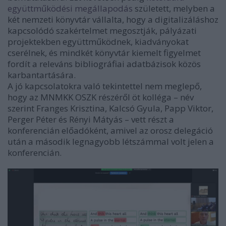
együttműködési
megállapodás
született, melyben a
két nemzeti könyvtár vállalta, hogy a digitalizáláshoz
kapcsolódó szakértelmet megosztják, pályázati
projektekben együttműködnek, kiadványokat
cserélnek, és mindkét könyvtár kiemelt figyelmet
fordít a releváns bibliográfiai adatbázisok közös
karbantartására.
A jó kapcsolatokra való tekintettel nem meglepő,
hogy az MNMKK OSZK részéről öt kolléga – név
szerint Franges Krisztina, Kalcsó Gyula, Papp Viktor,
Perger Péter és Rényi Mátyás – vett részt a
konferencián előadóként, amivel az orosz delegáció
után a második legnagyobb létszámmal volt jelen a
konferencián.