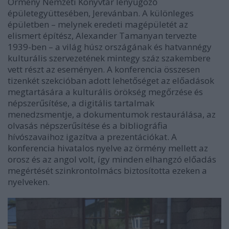
Örmény Nemzeti Könyvtár lenyűgöző
épületegyüttesében, Jerevánban. A különleges
épületben – melynek eredeti magépületét az
elismert építész, Alexander Tamanyan tervezte
1939-ben – a világ húsz országának és hatvannégy
kulturális szervezetének mintegy száz szakembere
vett részt az eseményen. A konferencia összesen
tizenkét szekcióban adott lehetőséget az előadások
megtartására a kulturális örökség megőrzése és
népszerűsítése, a digitális tartalmak
menedzsmentje, a dokumentumok restaurálása, az
olvasás népszerűsítése és a bibliográfia
hívószavaihoz igazítva a prezentációkat. A
konferencia hivatalos nyelve az örmény mellett az
orosz és az angol volt, így minden elhangzó előadás
megértését szinkrontolmács biztosította ezeken a
nyelveken.