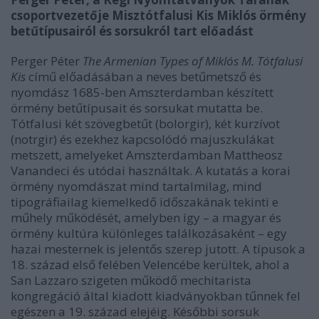
csoportvezetője Misztótfalusi Kis Miklós örmény
betűtípusairól és sorsukról tart előadást
Perger Péter
The Armenian Types of Miklós M. Tótfalusi
Kis
című előadásában a neves betűmetsző és
nyomdász 1685-ben Amszterdamban készített
örmény betűtípusait és sorsukat mutatta be.
Tótfalusi két szövegbetűt (bolorgir), két kurzívot
(notrgir) és ezekhez kapcsolódó majuszkulákat
metszett, amelyeket Amszterdamban Mattheosz
Vanandeci és utódai használtak. A kutatás a korai
örmény nyomdászat mind tartalmilag, mind
tipográfiailag kiemelkedő időszakának tekinti e
műhely működését, amelyben így – a magyar és
örmény kultúra különleges találkozásaként – egy
hazai mesternek is jelentős szerep jutott. A típusok a
18. század első felében Velencébe kerültek, ahol a
San Lazzaro szigeten működő mechitarista
kongregáció által kiadott kiadványokban tűnnek fel
egészen a 19. század elejéig. Későbbi sorsuk