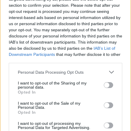
section to confirm your selection. Please note that after your
opt-out request is processed you may continue seeing
interest-based ads based on personal information utilized by
us or personal information disclosed to third parties prior to
Franges Krisztina, az Állományvédelmi és
your opt-out. You may separately opt-out of the further
Restauráló Osztály munkatársa a dobozkészítési
disclosure of your personal information by third parties on the
technológiáról tart előadást
IAB’s list of downstream participants. This information may
also be disclosed by us to third parties on the
IAB’s List of
Franges Krisztina
A The Role of Packaging Technology
Downstream Participants
that may further disclose it to other
third parties.
in Library Preservation. A Good Storage Practice in the
National Library of Hungary
című előadásában a
Please note that this website/app uses one or more Google
Personal Data Processing Opt Outs
csomagolástechnológia könyvtári
services and may gather and store information including but
állományvédelemben betöltött szerepéről beszélt.
not limited to your visit or usage behaviour. You may click to
I want to opt-out of the Sharing of my
Az Országos Széchényi Könyvtár analóg
personal data.
grant or deny consent to Google and its third-party tags to
Opted In
dokumentumgyűjteményének rövid bemutatása
use your data for below specified purposes in below Google
után felhívta a figyelmet arra, hogy milyen
consent section.
I want to opt-out of the Sale of my
különböző anyagú és eltérő raktározási igényű
Personal Data.
tárgyak tartoznak az intézmény állományába.
Opted In
Bemutatta, hogy az Állományvédelmi és Restauráló
I want to opt-out of processing my
Osztályhoz tartozó csomagolástechnikai előkészítő
Personal Data for Targeted Advertising.