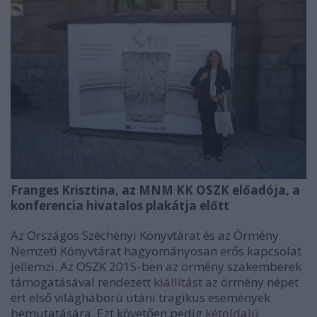
Franges Krisztina, az MNM KK OSZK előadója, a
konferencia hivatalos plakátja előtt
Az Országos Széchényi Könyvtárat és az Örmény
Nemzeti Könyvtárat hagyományosan erős kapcsolat
jellemzi. Az OSZK 2015-ben az örmény szakemberek
támogatásával rendezett
kiállítás
t
az örmény népet
ért első világháború utáni tragikus események
bemutatására. Ezt követően pedig
kétoldalú