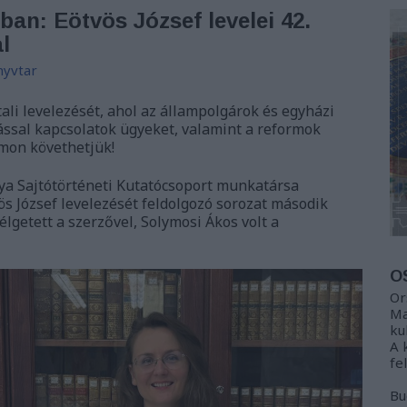
ban: Eötvös József levelei 42.
l
yvtar
tali levelezését, ahol az állampolgárok és egyházi
tással kapcsolatok ügyeket, valamint a reformok
mon követhetjük!
tya Sajtótörténeti Kutatócsoport munkatársa
s József levelezését feldolgozó sorozat második
élgetett a szerzővel, Solymosi Ákos volt a
O
Or
Ma
ku
A 
fe
Bu