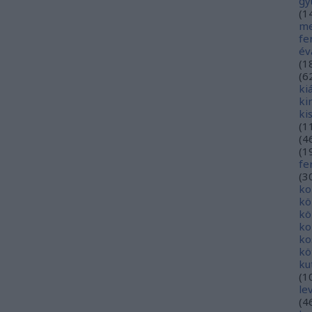
gy
(
1
me
fe
év
(
1
(
6
ki
ki
ki
(
1
(
4
(
1
fe
(
3
ko
kö
kö
ko
ko
kö
ku
(
1
le
(
4