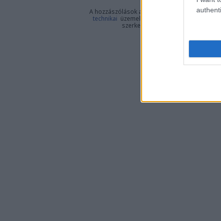
authenti
A hozzászólások a
vonatkozó jogszabályok
ér
technikai
üzemeltetője semmilyen felelősséget 
szerkesztőjéhez. Részletek a
Felha