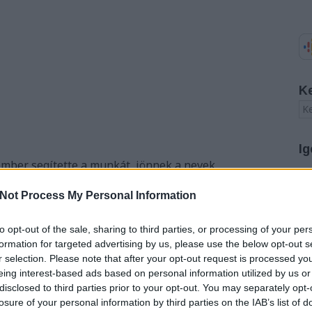
K
Ig
ember segítette a munkát, jönnek a nevek
A
okumentumai
Not Process My Personal Information
20
20
to opt-out of the sale, sharing to third parties, or processing of your per
20
tthyány-kormány
20
formation for targeted advertising by us, please use the below opt-out s
nuló bizalom
20
r selection. Please note that after your opt-out request is processed y
lekben
20
eing interest-based ads based on personal information utilized by us or
-ban
20
disclosed to third parties prior to your opt-out. You may separately opt-
20
losure of your personal information by third parties on the IAB’s list of
20