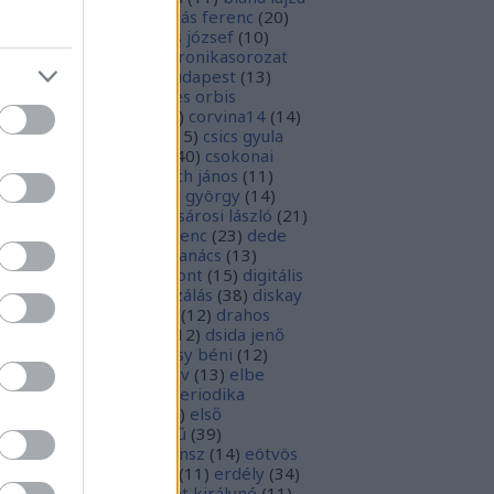
1
)
boka lászló
(
17
)
bordás ferenc
(
20
)
rsa gedeon
(
19
)
borsos józsef
(
10
)
ódy sándor
(
12
)
Budaikronikasorozat
0
)
budai krónika
(
25
)
budapest
(
13
)
day györgy
(
13
)
civitates orbis
rrarum
(
23
)
corvina
(
51
)
corvina14
(
14
)
evej
(
24
)
csiby mihály
(
15
)
csics gyula
4
)
csobán endre attila
(
40
)
csokonai
téz mihály
(
20
)
damjanich jános
(
11
)
ncs szabolcs
(
14
)
danku györgy
(
14
)
nte alighieri
(
11
)
deák-sárosi lászló
(
21
)
ák eszter
(
10
)
deák ferenc
(
23
)
dede
anciska
(
51
)
diaszpóra tanács
(
13
)
gitális bölcsészeti központ
(
15
)
digitális
parchívum
(
50
)
digitalizálás
(
38
)
diskay
nke
(
13
)
dohnányi ernő
(
12
)
drahos
tván
(
20
)
drótos lászló
(
12
)
dsida jenő
2
)
dualizmus
(
10
)
egressy béni
(
12
)
ressy gábor
(
16
)
ekönyv
(
13
)
elbe
tván
(
70
)
elektronikus periodika
chívum
(
19
)
előadás
(
23
)
első
lágháború
(
37
)
emlékmű
(
39
)
lékműrombolás
(
25
)
ensz
(
14
)
eötvös
zsef
(
16
)
eötvös loránd
(
11
)
erdély
(
34
)
kel ferenc
(
26
)
erzsébet királyné
(
11
)