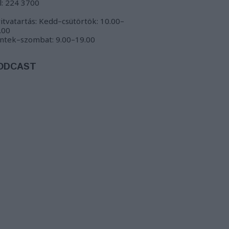
l: 224 3700
itvatartás: Kedd–csütörtök: 10.00–
.00
ntek–szombat: 9.00–19.00
ODCAST