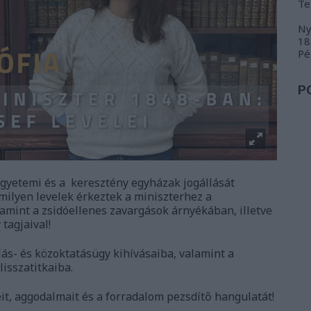
Te
Ny
18
Pé
P
 egyetemi és a keresztény egyházak jogállását
milyen levelek érkeztek a miniszterhez a
amint a zsidóellenes zavargások árnyékában, illetve
tagjaival!
lás- és közoktatásügy kihívásaiba, valamint a
sszatitkaiba.
t, aggodalmait és a forradalom pezsdítő hangulatát!