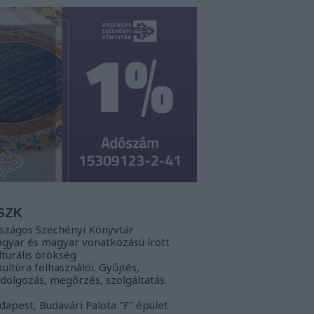
SZK
szágos Széchényi Könyvtár
gyar és magyar vonatkozású írott
lturális örökség
kultúra felhasználói. Gyűjtés,
ldolgozás, megőrzés, szolgáltatás.
dapest, Budavári Palota "F" épület