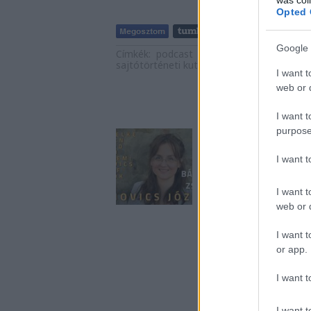
Opted 
Tetszik
Google 
Címkék:
podcast
levél
reformkor
csevej
sajtótörténeti kutatócsoport
I want t
web or d
Aján
I want t
purpose
I want 
I want t
web or d
I want t
A bejeg
or app.
https://nemzetikonyv
I want t
I want t