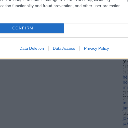
Kommentek:
eu
cation functionality and fraud prevention, and other user protection.
telmében felhasználói tartalomnak minősülnek, értük a
szolgáltatás
(
2
nem vállal, azokat nem ellenőrzi. Kifogás esetén forduljon a blog
sználási feltételekben
és az
adatvédelmi tájékoztatóban
.
gy
fe
fe
CONFIRM
(
2
(
5
ga
go
Data Deletion
Data Access
Privacy Policy
pl
ha
(
6
(
1
(
1
hé
hó
mi
(
1
(
2
in
ja
(
3
jó
jó