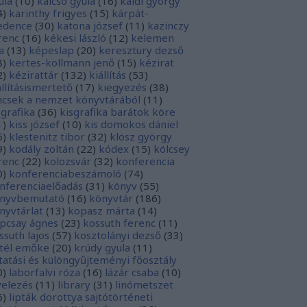
ula
(
10
)
kalcsó gyula
(
16
)
káldi györgy
4
)
karinthy frigyes
(
15
)
kárpát-
dence
(
30
)
katona józsef
(
11
)
kazinczy
renc
(
16
)
kékesi lászló
(
12
)
kelemen
a
(
13
)
képeslap
(
20
)
keresztury dezső
8
)
kertes-kollmann jenő
(
15
)
kézirat
2
)
kézirattár
(
132
)
kiállítás
(
53
)
állításismertető
(
17
)
kiegyezés
(
38
)
ncsek a nemzet könyvtárából
(
11
)
sgrafika
(
36
)
kisgrafika barátok köre
1
)
kiss józsef
(
10
)
kis domokos dániel
6
)
klestenitz tibor
(
32
)
klösz györgy
9
)
kodály zoltán
(
22
)
kódex
(
15
)
kölcsey
renc
(
22
)
kolozsvár
(
32
)
konferencia
0
)
konferenciabeszámoló
(
74
)
nferenciaelőadás
(
31
)
könyv
(
55
)
nyvbemutató
(
16
)
könyvtár
(
186
)
nyvtárlat
(
13
)
kopasz márta
(
14
)
pcsay ágnes
(
23
)
kossuth ferenc
(
11
)
ssuth lajos
(
57
)
kosztolányi dezső
(
33
)
tél emőke
(
20
)
krúdy gyula
(
11
)
tatási és különgyűjteményi főosztály
0
)
laborfalvi róza
(
16
)
lázár csaba
(
10
)
velezés
(
11
)
library
(
31
)
linómetszet
6
)
lipták dorottya sajtótörténeti