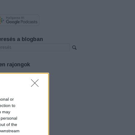
eresés a blogban
en rajongok
rchívum
26 augusztus
(
3
)
26 július
(
12
)
sonal or
26 június
(
12
)
26 május
(
14
)
ection to
26 április
(
11
)
ou may
26 március
(
15
)
 personal
26 február
(
14
)
out of the
26 január
(
12
)
 downstream
25 december
(
12
)