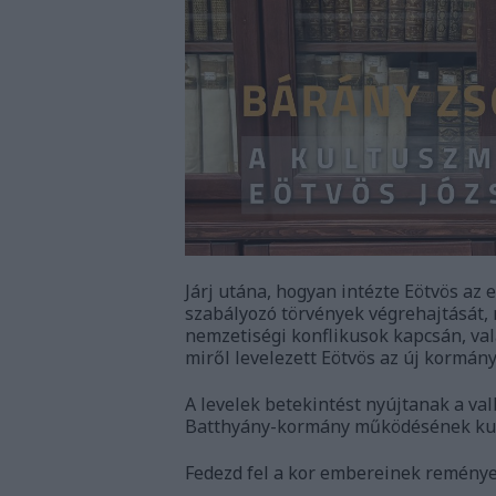
Járj utána, hogyan intézte Eötvös az
szabályozó törvények végrehajtását, 
nemzetiségi konflikusok kapcsán, val
miről levelezett Eötvös az új kormány 
A levelek betekintést nyújtanak a val
Batthyány-kormány működésének kuli
Fedezd fel a kor embereinek reményei