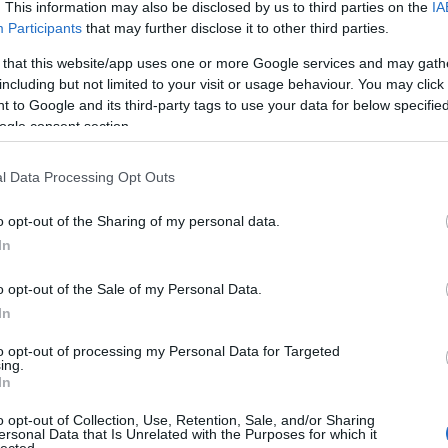
s viták, helyi szokások, országos döntések
. This information may also be disclosed by us to third parties on the
IA
20
20
Participants
that may further disclose it to other third parties.
To
 that this website/app uses one or more Google services and may gath
including but not limited to your visit or usage behaviour. You may click 
C
 to Google and its third-party tags to use your data for below specifi
12
ogle consent section.
sz
sz
(
6
l Data Processing Opt Outs
sz
en
o opt-out of the Sharing of my personal data.
er
In
sá
áp
ar
o opt-out of the Sale of my Personal Data.
ar
In
ar
(
2
to opt-out of processing my Personal Data for Targeted
(
1
ing.
ba
In
bá
bá
o opt-out of Collection, Use, Retention, Sale, and/or Sharing
ba
ersonal Data that Is Unrelated with the Purposes for which it
bib
lected.