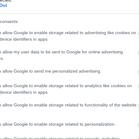
(
1
Out
bo
komment
0
br
(
1
consents
batthyány
eötvös józsef
bárány zsófia
lipták dorottya
bu
te
o allow Google to enable storage related to advertising like cookies on
cs
evice identifiers in apps.
(
1
lott bejegyzések:
vi
o allow my user data to be sent to Google for online advertising
da
s.
da
de
to allow Google to send me personalized advertising.
fr
di
ké
o allow Google to enable storage related to analytics like cookies on
le
evice identifiers in apps.
is
(
1
eg
o allow Google to enable storage related to functionality of the website
is
yzés trackback címe:
ar
tar.blog.hu/api/trackback/id/19005779
vi
o allow Google to enable storage related to personalization.
em
jó
er
o allow Google to enable storage related to security, including