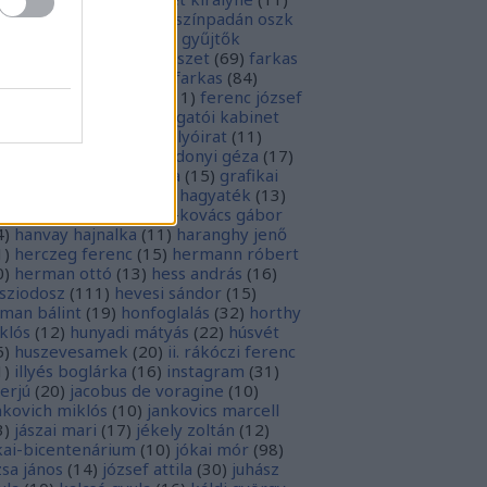
rópai unió
(
28
)
európa színpadán oszk
9
)
ex libris
(
87
)
ex libris gyűjtők
űjtemények
(
74
)
fametszet
(
69
)
farkas
renc
(
12
)
farkas gábor farkas
(
84
)
dák sári
(
11
)
fénykép
(
11
)
ferenc józsef
0
)
fery antal
(
56
)
főigazgatói kabinet
8
)
földesi ferenc
(
19
)
folyóirat
(
11
)
lambos ferenc
(
13
)
gárdonyi géza
(
17
)
ndos gábor
(
11
)
grafika
(
15
)
grafikai
akát
(
13
)
gyulai pál
(
16
)
hagyaték
(
13
)
lász gábor
(
10
)
hamvai-kovács gábor
4
)
hanvay hajnalka
(
11
)
haranghy jenő
1
)
herczeg ferenc
(
15
)
hermann róbert
0
)
herman ottó
(
13
)
hess andrás
(
16
)
sziodosz
(
111
)
hevesi sándor
(
15
)
man bálint
(
19
)
honfoglalás
(
32
)
horthy
klós
(
12
)
hunyadi mátyás
(
22
)
húsvét
5
)
huszevesamek
(
20
)
ii. rákóczi ferenc
1
)
illyés boglárka
(
16
)
instagram
(
31
)
terjú
(
20
)
jacobus de voragine
(
10
)
nkovich miklós
(
10
)
jankovics marcell
3
)
jászai mari
(
17
)
jékely zoltán
(
12
)
kai-bicentenárium
(
10
)
jókai mór
(
98
)
zsa jános
(
14
)
józsef attila
(
30
)
juhász