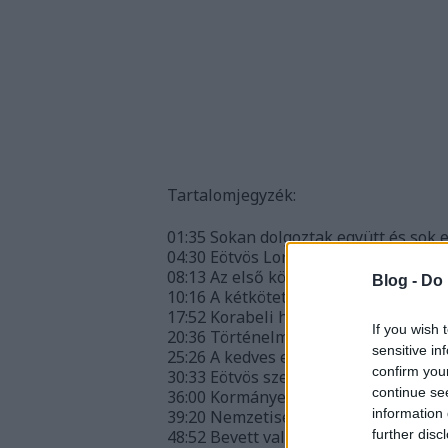
Tartalomjegyzék:
01:35
Sokan dolgoztak együtt és sok 
04:30
Eötvös Loránd édesapja
08:13
Az első kötet személyesebb d
Blog -
Do 
10:16
A kétkötetes mű 2500 levele
17:52
Korabeli hírlap is lehet forrás
If you wish 
20:36
Történelmi kontextusban a Ba
sensitive in
25:26
A kedves ember felé megnyilvá
confirm you
30:33
Eötvös személye a hivatali leve
continue se
36:00
Kormányellenes mozgalmak ’48
information 
39:20
Nemzetiségi konfliktusok
48:52
Bevett vallások
further disc