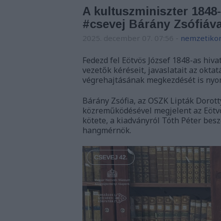
A kultuszminiszter 1848-
#csevej Bárány Zsófiáva
2025. december 07. 07:56
-
nemzetikon
Fedezd fel Eötvös József 1848-as hiva
vezetők kéréseit, javaslatait az okta
végrehajtásának megkezdését is nyo
Bárány Zsófia, az OSZK Lipták Dorot
közreműködésével megjelent az Eötvö
kötete, a kiadványról Tóth Péter besz
hangmérnök.