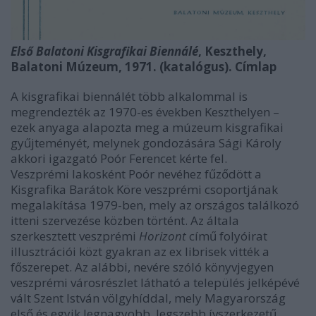
Első Balatoni Kisgrafikai Biennálé
, Keszthely,
Balatoni Múzeum, 1971. (katalógus). Címlap
A kisgrafikai biennálét több alkalommal is
megrendezték az 1970-es években Keszthelyen –
ezek anyaga alapozta meg a múzeum kisgrafikai
gyűjteményét, melynek gondozására Sági Károly
akkori igazgató Poór Ferencet kérte fel.
Veszprémi lakosként Poór nevéhez fűződött a
Kisgrafika Barátok Köre veszprémi csoportjának
megalakítása 1979-ben, mely az országos találkozó
itteni szervezése közben történt. Az általa
szerkesztett veszprémi
Horizont
című folyóirat
illusztrációi közt gyakran az ex librisek vitték a
főszerepet. Az alábbi, nevére szóló könyvjegyen
veszprémi városrészlet látható a település jelképévé
vált Szent István völgyhíddal, mely Magyarország
első és egyik legnagyobb, legszebb ívszerkezetű