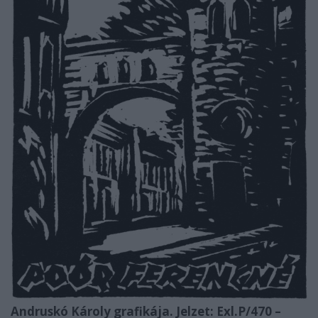
Andruskó Károly grafikája. Jelzet: Exl.P/470 –