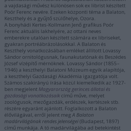
a vajdasági művész különösen sok ex librist készített
Poór Ferenc nevére. Ezeken központi téma a Balaton,
Keszthely és a gyűjtő szülőhelye, Ozora.
A bonyhádi Kertes-Kollmann Jenő grafikus Poór
Ferenc aktuális lakhelyére, az ottani neves
emberekre utalóan készített számára ex libriseket,
gyakran portréábrázolásokkal. A Balaton és
Keszthely vonatkozásában emléket állított Lovassy
Sándor ornitológusnak, faunakutatónak és Beszédes
József vízépítő mérnöknek. Lovassy Sándor (1855–
1946) a keszthelyi Balatoni Múzeum egyik alapítója,
a keszthelyi Gazdasági Akadémia igazgatója volt.
Számos szakirányú írása közül kiemelkedik az 1927-
ben megjelent
Magyarország gerinces állatai és
gazdasági vonatkozásaik
című műve, melyet
zoológusok, mezőgazdák, erdészek, kertészek stb.
részére egyaránt ajánlott. Foglalkozott a Balaton
élővilágával, erről jelent meg
A Balaton
madárvilágának rendes jelenségei
(Budapest, 1897)
című munkája. A tó madárvilágába ad betekintést