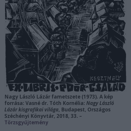
Nagy László Lázár fametszete (1973). A kép
forrása: Vasné dr. Tóth Kornélia:
Nagy László
Lázár kisgrafikai világa
, Budapest, Országos
Széchényi Könyvtár, 2018, 33. –
Törzsgyűjtemény