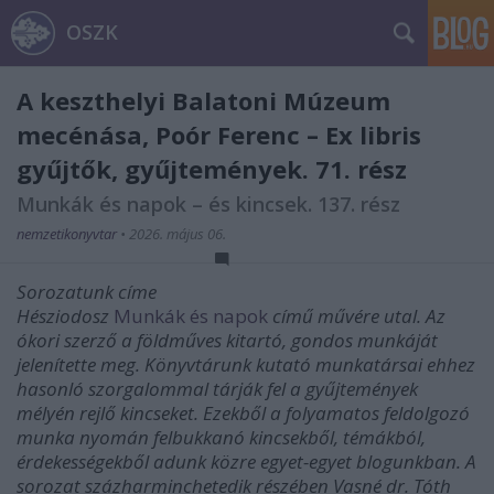
OSZK
A keszthelyi Balatoni Múzeum
mecénása, Poór Ferenc – Ex libris
gyűjtők, gyűjtemények. 71. rész
Munkák és napok – és kincsek. 137. rész
nemzetikonyvtar
•
2026. május 06.
Sorozatunk címe
Hésziodosz
Munkák és napok
című művére utal. Az
ókori szerző a földműves kitartó, gondos munkáját
jelenítette meg. Könyvtárunk kutató munkatársai ehhez
hasonló szorgalommal tárják fel a gyűjtemények
mélyén rejlő kincseket. Ezekből a folyamatos feldolgozó
munka nyomán felbukkanó kincsekből, témákból,
érdekességekből adunk közre egyet-egyet blogunkban. A
sorozat százharminchetedik részében Vasné dr. Tóth