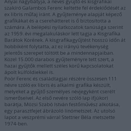
Anyai nagybátyja, a neves gyűjtő és kisgrafikai
szakíró Galambos Ferenc keltette fel érdeklődését az
ex libris műfaj iránt. A gyűjteménye alapját képező
grafikákat és a cserehátteret is ő biztosította a
számára. A belépési nyilatkozatok tanúsága szerint
az 1959. évi megalakuláskor lett tagja a Kisgrafika
Barátok Körének. A kisgrafikagyűjtést hosszú időn át
hobbiként folytatta, az ez irányú tevékenység
jelentős szerepet töltött be a mindennapjaiban.
Közel 15.000 darabos gyűjteményre tett szert, a
hazai gyűjtők mellett széles körű kapcsolatokat
ápolt külföldiekkel is.
Poór Ferenc és családtagjai részére összesen 111
névre szóló ex libris és alkalmi grafika készült,
melyeket a gyűjtő személyes névjegyként cserélt
ismerőseivel. Az első nevére szóló lap ifjúkori
barátja, Mözsi Szabó István festőművész alkotása,
egy parasztfejet ábrázoló linómetszet. Az utolsó
lapot a veszprémi várral Stettner Béla metszette
1974-ben.