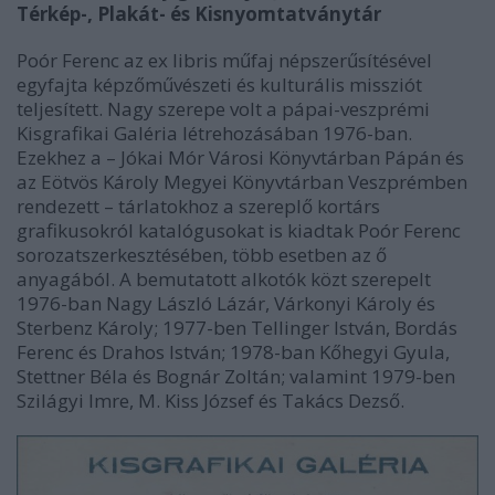
Térkép-, Plakát- és Kisnyomtatványtár
Poór Ferenc az ex libris műfaj népszerűsítésével
egyfajta képzőművészeti és kulturális missziót
teljesített. Nagy szerepe volt a pápai-veszprémi
Kisgrafikai Galéria létrehozásában 1976-ban.
Ezekhez a – Jókai Mór Városi Könyvtárban Pápán és
az Eötvös Károly Megyei Könyvtárban Veszprémben
rendezett – tárlatokhoz a szereplő kortárs
grafikusokról katalógusokat is kiadtak Poór Ferenc
sorozatszerkesztésében, több esetben az ő
anyagából. A bemutatott alkotók közt szerepelt
1976-ban Nagy László Lázár, Várkonyi Károly és
Sterbenz Károly; 1977-ben Tellinger István, Bordás
Ferenc és Drahos István; 1978-ban Kőhegyi Gyula,
Stettner Béla és Bognár Zoltán; valamint 1979-ben
Szilágyi Imre, M. Kiss József és Takács Dezső.