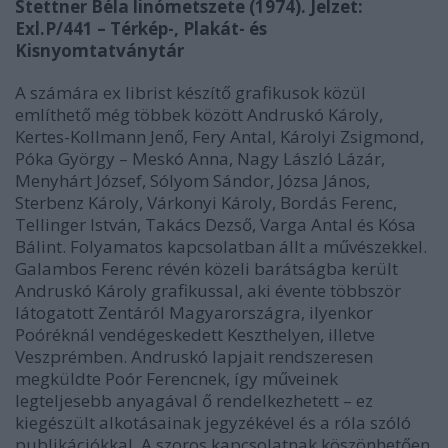
Stettner Béla linómetszete (1974). Jelzet:
Exl.P/441 – Térkép-, Plakát- és
Kisnyomtatványtár
A számára ex librist készítő grafikusok közül
említhető még többek között Andruskó Károly,
Kertes-Kollmann Jenő, Fery Antal, Károlyi Zsigmond,
Póka György – Meskó Anna, Nagy László Lázár,
Menyhárt József, Sólyom Sándor, Józsa János,
Sterbenz Károly, Várkonyi Károly, Bordás Ferenc,
Tellinger István, Takács Dezső, Varga Antal és Kósa
Bálint. Folyamatos kapcsolatban állt a művészekkel.
Galambos Ferenc révén közeli barátságba került
Andruskó Károly grafikussal, aki évente többször
látogatott Zentáról Magyarországra, ilyenkor
Poóréknál vendégeskedett Keszthelyen, illetve
Veszprémben. Andruskó lapjait rendszeresen
megküldte Poór Ferencnek, így műveinek
legteljesebb anyagával ő rendelkezhetett – ez
kiegészült alkotásainak jegyzékével és a róla szóló
publikációkkal. A szoros kapcsolatnak köszönhetően