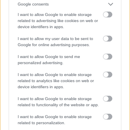
eseménysorozatot rendezett, amelyeken a helybeli
Google consents
diákság mellett megjelentek a kor ismert költői, írói.
I want to allow Google to enable storage
A dunántúli magyar írók találkozójaként szervezett
related to advertising like cookies on web or
irodalmi eseményeket Festetics anyagi
device identifiers in apps.
támogatásával rendezték, a gróf azonban az 1819
februárjában tartott ünnepség után hamarosan
I want to allow my user data to be sent to
elhunyt, e rendezvények így abbamaradtak. A
Google for online advertising purposes.
résztvevők emlékfákat is ültettek a parkban,
melyeket sajnálatos módon az 1900-as évek
I want to allow Google to send me
legelején kivágtak, majd 1920-ban a város lakói
personalized advertising.
helyükre hársfákat telepítettek. A fasor közepén
épült fel a nyolcoszlopos, kupolás Helikon-
I want to allow Google to enable storage
emlékpavilon, melyet 1921. július 2-án avattak fel.
related to analytics like cookies on web or
Ez a két világháború közötti állapotában látható az
device identifiers in apps.
alábbi, 1931-ben készült képeslapon.
I want to allow Google to enable storage
related to functionality of the website or app.
I want to allow Google to enable storage
related to personalization.