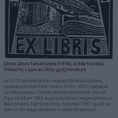
Józsa János fametszete (1976). A kép forrása:
Palásthy Lajos ex libris gyűjteménye
Az ELTE bölcsészkarán végzett főiskolai docens,
oktatásszervező Poór Ferenc (1931–2021) pályáját
szülőfalujában, Ozorán kezdte tanítóként. Ozorai
Pipo várában 1955 augusztusában megalapította a
Kaposmenti Tájmúzeumot, melynek 1962-ig állt az
élén. A vár megmentésén is sokat fáradozott.