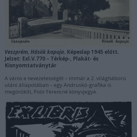
Veszprém, Hősök kapuja
. Képeslap 1945 előtt.
Jelzet: Exl.V.770 – Térkép-, Plakát- és
Kisnyomtatványtár
A város e nevezetességét – immár a 2. világháború
utáni állapotában – egy Andruskó-grafika is
megörökíti, Poór Ferencné könyvjegye.