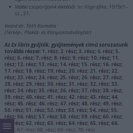
Vidéki csoportjaink életéből.
In:
Kisgrafika
, 1979/1–
sz., 21.
Vasné dr. Tóth Kornélia
(Térkép-, Plakát- és Kisnyomtatványtár)
Az Ex libris gyűjtők, gyűjtemények
című sorozatunk
további részei:
1. rész
;
2. rész
;
3. rész
;
4. rész
;
5.
rész
;
6. rész
;
7. rész
;
8. rész
;
9. rész
;
10. rész
;
11.
rész
;
12. rész
;
13. rész
;
14. rész
;
15. rész
;
16. rész
;
17. rész
;
18. ré
sz
;
19. rész
;
20. rész
;
21. rész
;
22.
rész
;
23. rész
;
24. rész
;
25. rész
;
26. rész
;
27. rész
;
28. rész
;
29. rész
;
30. rész
;
31. rész
;
32. rész
;
33.
rész
;
34. rész
;
35. rész
;
36. rész
;
37. rész
;
38. rész
;
39. rész
;
40. rész
;
41. rész
;
42. rész
;
43. rész
;
44.
rész
;
45. rész
;
46. rész
;
47. rész
;
48. rész
;
49. rész
;
50. rész
;
51. rész
;
52. rész
;
53. rész
;
54. rész
;
55.
rész
;
56. rész
;
57. rész
;
58. rész
;
59. rész
;
60. rész
;
61. rész
;
62. rész
;
63. rész
;
64. rész
;
65. rész
;
66.
rész
;
67. rész
;
68. rész
;
69. rész
;
70. rész