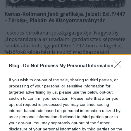
Kertes-Kollmann Jenő grafikája. Jelzet: Exl.P/447
– Térkép-, Plakát- és Kisnyomtatványtár
Festetics birtokának jószágigazgatója, Nagyváthy
János tanácsára az uradalmi gazdatisztek képzésére
iskolát alapított, így jött létre 1797-ben a világ első,
felsőfokú képesítést is nyújtó mezőgazdasági
tanintézete, a Georgikon. Ennek első igazgatója
Nagyváthy lett, aki szintén szerepel egy ex librisen.
Blog -
Do Not Process My Personal Information
If you wish to opt-out of the sale, sharing to third parties, or
processing of your personal or sensitive information for
targeted advertising by us, please use the below opt-out
section to confirm your selection. Please note that after your
opt-out request is processed you may continue seeing
interest-based ads based on personal information utilized by
us or personal information disclosed to third parties prior to
your opt-out. You may separately opt-out of the further
disclosure of your personal information by third parties on the