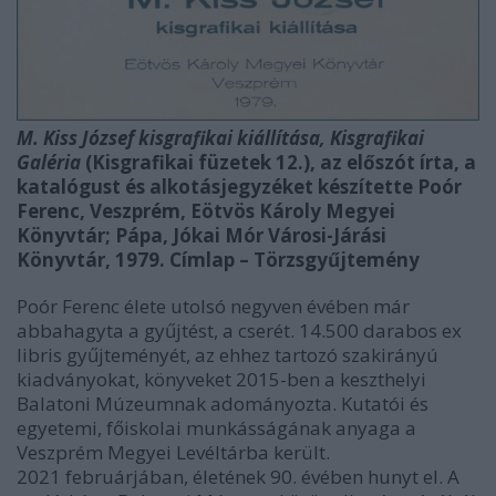
M. Kiss József kisgrafikai kiállítása, Kisgrafikai
Galéria
(Kisgrafikai füzetek 12.), az előszót írta, a
katalógust és alkotásjegyzéket készítette Poór
Ferenc, Veszprém, Eötvös Károly Megyei
Könyvtár; Pápa, Jókai Mór Városi-Járási
Könyvtár, 1979. Címlap – Törzsgyűjtemény
Poór Ferenc élete utolsó negyven évében már
abbahagyta a gyűjtést, a cserét. 14.500 darabos ex
libris gyűjteményét, az ehhez tartozó szakirányú
kiadványokat, könyveket 2015-ben a keszthelyi
Balatoni Múzeumnak adományozta. Kutatói és
egyetemi, főiskolai munkásságának anyaga a
Veszprém Megyei Levéltárba került.
2021 februárjában, életének 90. évében hunyt el. A