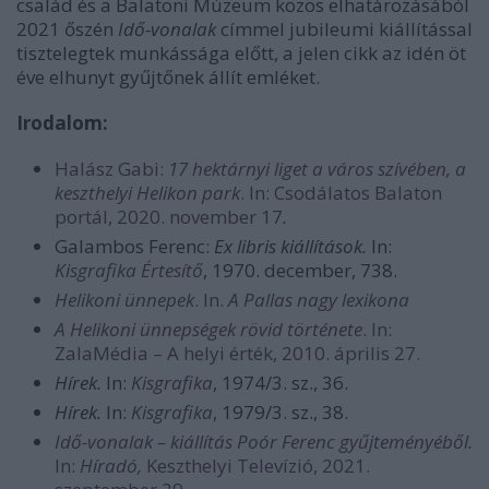
család és a Balatoni Múzeum közös elhatározásából
2021 őszén
Idő-vonalak
címmel jubileumi kiállítással
tisztelegtek munkássága előtt, a jelen cikk az idén öt
éve elhunyt gyűjtőnek állít emléket.
Irodalom:
Halász Gabi:
17 hektárnyi liget a város szívében, a
keszthelyi Helikon park
. In: Csodálatos Balaton
portál, 2020. november 17
.
Galambos Ferenc:
Ex libris kiállítások.
In:
Kisgrafika Értesítő
, 1970. december, 738.
Helikoni ünnepek
. In.
A Pallas nagy lexikona
A Helikoni ünnepségek rövid története
. In:
ZalaMédia – A helyi érték, 2010. április 27.
Hírek.
In:
Kisgrafika
, 1974/3. sz., 36.
Hírek.
In:
Kisgrafika
, 1979/3. sz., 38.
Idő-vonalak – kiállítás Poór Ferenc gyűjteményéből.
In:
Híradó,
Keszthelyi Televízió, 2021.