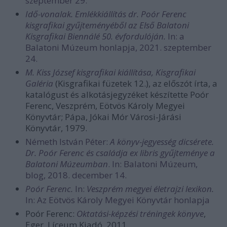
szeptember 29.
Idő-vonalak. Emlékkiállítás dr. Poór Ferenc
kisgrafikai gyűjteményéből az Első Balatoni
Kisgrafikai Biennálé 50. évfordulóján.
In: a
Balatoni Múzeum honlapja, 2021. szeptember
24.
M. Kiss József kisgrafikai kiállítása, Kisgrafikai
Galéria
(Kisgrafikai füzetek 12.), az előszót írta, a
katalógust és alkotásjegyzéket készítette Poór
Ferenc, Veszprém, Eötvös Károly Megyei
Könyvtár; Pápa, Jókai Mór Városi-Járási
Könyvtár, 1979.
Németh István Péter:
A könyv-jegyesség dicsérete.
Dr. Poór Ferenc és családja ex libris gyűjteménye a
Balatoni Múzeumban
. In: Balatoni Múzeum,
blog, 2018. december 14.
Poór Ferenc.
In:
Veszprém megyei életrajzi lexikon.
In: Az Eötvös Károly Megyei Könyvtár honlapja
Poór Ferenc:
Oktatási-képzési tréningek könyve
,
Eger, Líceum Kiadó, 2011.