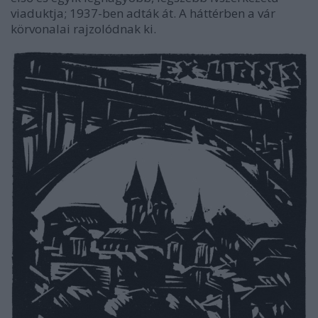
viaduktja; 1937-ben adták át. A háttérben a vár
körvonalai rajzolódnak ki.