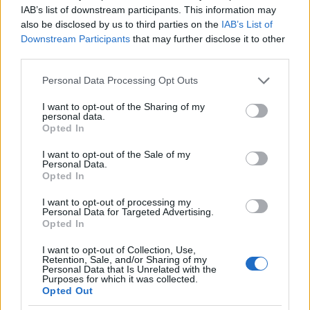
IAB’s list of downstream participants. This information may
also be disclosed by us to third parties on the
IAB’s List of
Downstream Participants
that may further disclose it to other
third parties.
Please note that this website/app uses one or more Google
Personal Data Processing Opt Outs
services and may gather and store information including but
not limited to your visit or usage behaviour. You may click to
I want to opt-out of the Sharing of my
personal data.
grant or deny consent to Google and its third-party tags to
Opted In
use your data for below specified purposes in below Google
consent section.
I want to opt-out of the Sale of my
Personal Data.
Opted In
I want to opt-out of processing my
Personal Data for Targeted Advertising.
Opted In
Kertes-Kollmann Jenő grafikája. Jelzet: Exl.P/452
I want to opt-out of Collection, Use,
– Térkép-, Plakát- és Kisnyomtatványtár
Retention, Sale, and/or Sharing of my
Personal Data that Is Unrelated with the
Purposes for which it was collected.
Festetics György 1817-től Keszthelyi Helikoni
Opted Out
Ünnepségek elnevezéssel irodalmi