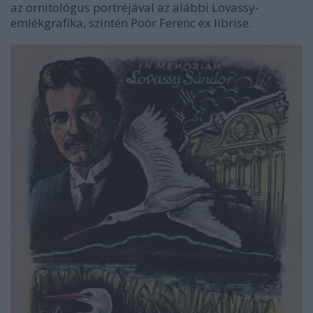
az ornitológus portréjával az alábbi Lovassy-
emlékgrafika, szintén Poór Ferenc ex librise.