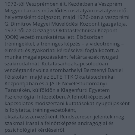
1972-től Veszprémben élt. Kezdetben a Veszprém
Megyei Tanács művelődési osztályán osztályvezető-
helyettesként dolgozott, majd 1976-ban a veszprémi
G. Dimitrov Megyei Művelődési Központ igazgatója,
1977-től az Országos Oktatástechnikai Központ
(OOK) vezető munkatársa lett. Elsősorban
tréningekkel, a tréninges képzés – a videotréning –
elméleti és gyakorlati kérdéseivel foglalkozott, a
munka megalapozásaként feltárta ezek nyugati
szakirodalmát. Kutatásaihoz kapcsolódóan
vendégtanár volt a szombathelyi Berzsenyi Dániel
Főiskolán, majd az ELTE TTK Oktatástechnikai
Központjában és a JATE Neveléstudományi
Tanszékén, külföldön a Klagenfurti Egyetem
Pszichológiai Intézetében. A felnőttképzéssel
kapcsolatos módszertani kutatásokat nyugdíjasként
is folytatta, tréningvezetőként,
oktatatásszervezőként. Rendszeresen jelentek meg
szakmai írásai a felnőttképzés andragógiai és
pszichológiai kérdéseiről.