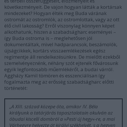
és térbeli összefüggéseit, előzményeit és
következményeit. De vajon hogyan látták a kortársak
mindezeket? Hogyan élték meg Buda várának
ostromát az ostromlók, az ostromlottak, vagy az ott
élő civil lakosság? Erről viszonylag könnyen képet
alkothatunk, hiszen a szabadságharc eseményei –
így Buda ostroma is – meglehetősen jól
dokumentáltak, mivel hadparancsok, beszámolók,
újságcikkek, kortárs visszaemlékezések egész
regimentje áll rendelkezésünkre. De mielőtt ezekből
szemelvényeznénk, néhány szót ejtenék fővárosunk
egyik legfontosabb műemlékéről, a budai várról.
Aggházy Kamil tömören és esszenciálisan így
fogalmazta meg az erősség szabadságharc előtti
történetét:
„A XIII. század közepe óta, amikor IV. Béla
királyunk a tatárjárás tapasztalatain okulván az
óbudai kiscelli dombról a »Pesti új hegy«-re, a mai
Várhegyre helyezte át királyi székhelyét, s a hegyen