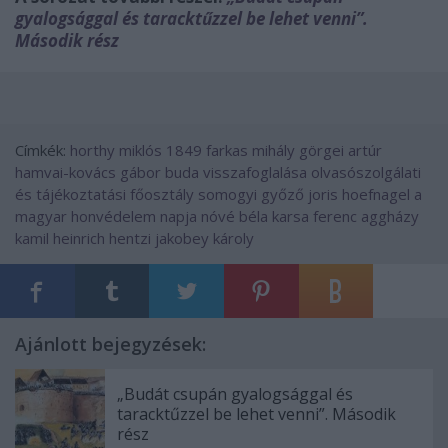
gyalogsággal és taracktűzzel be lehet venni”.
Második rész
Címkék:
horthy miklós
1849
farkas mihály
görgei artúr
hamvai-kovács gábor
buda visszafoglalása
olvasószolgálati
és tájékoztatási főosztály
somogyi győző
joris hoefnagel
a
magyar honvédelem napja
nóvé béla
karsa ferenc
aggházy
kamil
heinrich hentzi
jakobey károly
Ajánlott bejegyzések:
„Budát csupán gyalogsággal és
taracktűzzel be lehet venni”. Második
rész