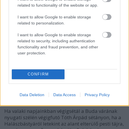
related to functionality of the website or app.
I want to allow Google to enable storage
related to personalization.
I want to allow Google to enable storage
related to security, including authentication
functionality and fraud prevention, and other
user protection.
CONFIRM
Ismeretlen festő: Buda ostroma 1849-ben. A kép
Data Deletion
Data Access
Privacy Policy
forrása:
Wikipédia
Ha valaki napjainkban végigsétál a Buda várának
nyugati szélén végigfutó Tóth Árpád sétányon, ha a
Halászbástyáról letekint az alant elterülő pesti tájra,