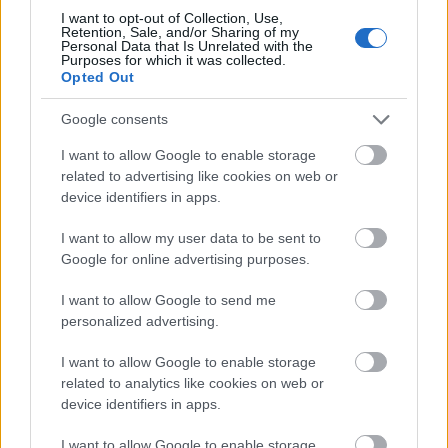
fogok hozzá. Mert az a módszer, amellyel Hentzi
I want to opt-out of Collection, Use,
Retention, Sale, and/or Sharing of my
vezérőrnagy Buda védelmét intézte, sajátságos
Personal Data that Is Unrelated with the
Purposes for which it was collected.
képzelődésen alapult – mintha bizony egy
Opted Out
körülzárt erőd hosszasan tartható volta nem az
ostrommunkálatok szakadatlan akadályozásától,
Google consents
hanem a védő által a támadás körzetén kívül eső
ponton véghezvitt pusztítástól függne.”
I want to allow Google to enable storage
related to advertising like cookies on web or
Görgey Artúr:
Életem és működésem
device identifiers in apps.
Magyarországon 1848-ban és 1849-ben
,
Budapest, Európa, 1988.
–
Magyar Elektronikus
I want to allow my user data to be sent to
Könyvtár
Google for online advertising purposes.
I want to allow Google to send me
personalized advertising.
I want to allow Google to enable storage
related to analytics like cookies on web or
device identifiers in apps.
I want to allow Google to enable storage