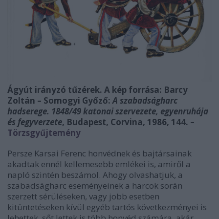
Ágyút irányzó tűzérek. A kép forrása: Barcy
Zoltán – Somogyi Győző:
A szabadságharc
hadserege. 1848/49 katonai szervezete, egyenruhája
és fegyverzete
, Budapest, Corvina, 1986, 144.
–
Törzsgyűjtemény
Persze Karsai Ferenc honvédnek és bajtársainak
akadtak ennél kellemesebb emlékei is, amiről a
napló szintén beszámol. Ahogy olvashatjuk, a
szabadságharc eseményeinek a harcok során
szerzett sérüléseken, vagy jobb esetben
kitüntetéseken kívül egyéb tartós következményei is
lehettek, sőt lettek is több honvéd számára, akár