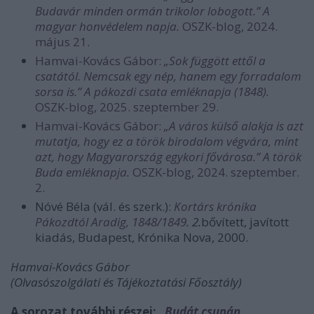
Budavár minden ormán trikolor lobogott.” A
magyar honvédelem napja.
OSZK-blog, 2024.
május 21.
Hamvai-Kovács Gábor:
„Sok függött ettől a
csatától. Nemcsak egy nép, hanem egy forradalom
sorsa is.” A pákozdi csata emléknapja (1848).
OSZK-blog, 2025. szeptember 29.
Hamvai-Kovács Gábor:
„A város külső alakja is azt
mutatja, hogy ez a török birodalom végvára, mint
azt, hogy Magyarország egykori fővárosa.” A török
Buda emléknapja.
OSZK-blog, 2024. szeptember.
2.
Nóvé Béla (vál. és szerk.):
Kortárs krónika
Pákozdtól Aradig, 1848/1849
. 2.
bővített, javított
kiadás, Budapest, Krónika Nova, 2000.
Hamvai-Kovács Gábor
(Olvasószolgálati és Tájékoztatási Főosztály)
A sorozat további részei:
„Budát csupán