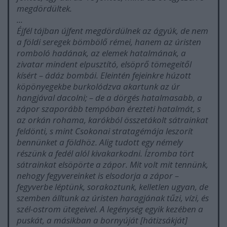
megdördültek.
...
Éjfél tájban újfent megdördülnek az ágyúk, de nem
a földi seregek bömbölő rémei, hanem az úristen
romboló hadának, az elemek hatalmának, a
zivatar mindent elpusztító, elsöprő tömegeitől
kísért – ádáz bombái. Eleintén fejeinkre húzott
köpönyegekbe burkolódzva akartunk az úr
hangjával dacolni; – de a dörgés hatalmasabb, a
zápor szaporább tempóban érezteti hatalmát, s
az orkán rohama, karókból összetákolt sátrainkat
feldönti, s mint Csokonai stratagémája leszorít
bennünket a földhöz. Alig tudott egy némely
részünk a fedél alól kivakarkodni. Ízromba tört
sátrainkat elsöpörte a zápor. Mit volt mit tennünk,
nehogy fegyvereinket is elsodorja a zápor –
fegyverbe léptünk, sorakoztunk, kelletlen ugyan, de
szemben álltunk az úristen haragjának tűzi, vízi, és
szél-ostrom ütegeivel. A legénység egyik kezében a
puskát, a másikban a bornyúját [hátizsákját]