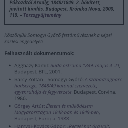
Pákozdtól Aradig, 1848/1849.
2. bővített,
javított kiadás, Budapest, Krónika Nova, 2000,
119. –
Törzsgyűjtemény
Köszönjük Somogyi Győző festőművésznek a képei
közlési engedélyét!
Felhasznált dokumentumok:
Aggházy Kamil:
Buda ostroma 1849. május 4–21
,
Budapest, BFL, 2001.
Barcy Zoltán – Somogyi Győző:
A szabadságharc
hadserege. 1848/49 katonai szervezete,
egyenruhája és fegyverzete
, Budapest, Corvina,
1986.
Görgey Artúr:
Életem és működésem
Magyarországon 1848-ban és 1849-ben
,
Budapest, Európa, 1988.
Hamvai-Kovács Gábor:
„Reggel hat óra volt.