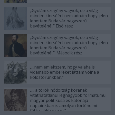
„Gyulám szegény vagyok, de a világ
minden kincséért nem adnám hogy jelen
lehettem Buda vár nagyszerű
bevételénél.” Első rész
„Gyulám szegény vagyok, de a világ
minden kincséért nem adnám hogy jelen
lehettem Buda vár nagyszerű
bevételénél.”. Második rész
„...nem emlékszem, hogy valaha is
vidámabb embereket láttam volna a
kolostorunkban.”
„... a török hódoltság korának
vitathatatlanul legnagyobb formátumú
magyar politikusa és katonája
napjainkban is amolyan történelmi
félárnyékban van.”