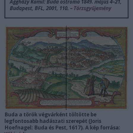
Aggházy Kamil:
Buda ostroma 1849. május 4–21,
Budapest, BFL, 2001, 110. –
Törzsgyűjemény
Buda a török végvárként töltötte be
legfontosabb hadászati szerepét (Joris
Hoefnagel:
Buda és Pest,
1617). A kép forrása: