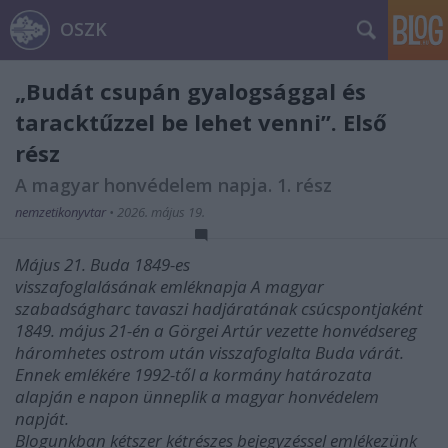
OSZK
„Budát csupán gyalogsággal és
taracktűzzel be lehet venni”. Első
rész
A magyar honvédelem napja. 1. rész
nemzetikonyvtar
•
2026. május 19.
Május 21. Buda 1849-es
visszafoglalásának emléknapja A magyar
szabadságharc tavaszi hadjáratának csúcspontjaként
1849. május 21-én a Görgei Artúr vezette honvédsereg
háromhetes ostrom után visszafoglalta Buda várát.
Ennek emlékére 1992-től a kormány határozata
alapján e napon ünneplik a magyar honvédelem
napját.
Blogunkban kétszer kétrészes bejegyzéssel emlékezünk