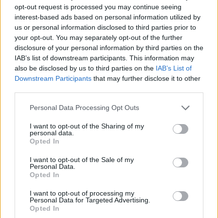
csaknem tizenhét napot fordítottunk a
opt-out request is processed you may continue seeing
meghódítására.
interest-based ads based on personal information utilized by
Az ellenséges várőrség állhatatosságán kívül a
us or personal information disclosed to third parties prior to
váratlanul szükségessé vált rendszeres
your opt-out. You may separately opt-out of the further
ostrommunkálatok előkészületeinek hiánya, a
disclosure of your personal information by third parties on the
munkálatok végrehajtása során elkövetett hibáink,
IAB’s list of downstream participants. This information may
ostromtüzérségünk kis száma és mindezek tetejébe
also be disclosed by us to third parties on the
IAB’s List of
a komáromi várparancsnoknak, Guyon grófnak,
Downstream Participants
that may further disclose it to other
hogy a legenyhébb kifejezéssel éljek, idétlen
third parties.
akadékoskodása ennek a ránk nézve igen
Please note that this website/app uses one or more Google
Personal Data Processing Opt Outs
jelentékeny időveszteségnek fő okai.
services and may gather and store information including but
Aligha lehet tagadni, hogy a budai várnak a Hentzi
not limited to your visit or usage behaviour. You may click to
I want to opt-out of the Sharing of my
vezérőrnagy követte védelmi módszert figyelembe
personal data.
grant or deny consent to Google and its third-party tags to
véve legfeljebb nyolc nap alatt hatalmunkban
Opted In
use your data for below specified purposes in below Google
kellett volna lennie, ha én nem hiszek abban az
consent section.
I want to opt-out of the Sale of my
előítéletben, hogy Budát csupán gyalogsággal és
Personal Data.
taracktűzzel be lehet venni, és az ostromtüzérséget
Opted In
Komáromból mindjárt magammal hozom, ha az
I want to opt-out of processing my
ütegek építéséhez szükséges anyag beszerzéséről
Personal Data for Targeted Advertising.
előre gondoskodom, és ha az ütegek építéséhez
Opted In
ugyanannyi eréllyel, de alaposabb szakismerettel