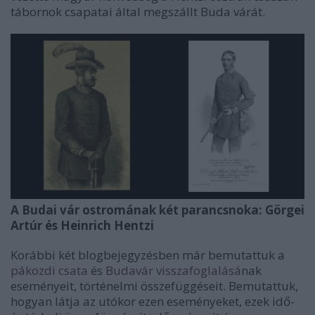
tábornok csapatai által megszállt Buda várát.
A Budai vár ostromának két parancsnoka: Görgei
Artúr és Heinrich Hentzi
Korábbi két blogbejegyzésben már bemutattuk a
pákozdi csata
és
Budavár visszafoglalásá
nak
eseményeit, történelmi összefüggéseit. Bemutattuk,
hogyan látja az utókor ezen eseményeket, ezek idő-