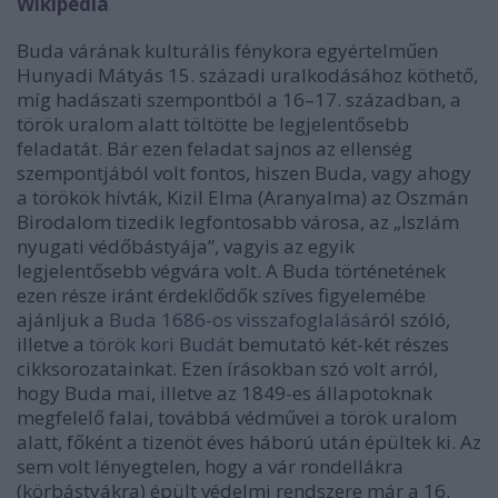
Wikipédia
Buda várának kulturális fénykora egyértelműen
Hunyadi Mátyás 15. századi uralkodásához köthető,
míg hadászati szempontból a 16–17. században, a
török uralom alatt töltötte be legjelentősebb
feladatát. Bár ezen feladat sajnos az ellenség
szempontjából volt fontos, hiszen Buda, vagy ahogy
a törökök hívták, Kizil Elma (Aranyalma) az Oszmán
Birodalom tizedik legfontosabb városa, az „Iszlám
nyugati védőbástyája”, vagyis az egyik
legjelentősebb végvára volt. A Buda történetének
ezen része iránt érdeklődők szíves figyelemébe
ajánljuk a
Buda 1686-os visszafoglalásá
ról szóló,
illetve a
török kori Budá
t bemutató két-két részes
cikksorozatainkat. Ezen írásokban szó volt arról,
hogy Buda mai, illetve az 1849-es állapotoknak
megfelelő falai, továbbá védművei a török uralom
alatt, főként a tizenöt éves háború után épültek ki. Az
sem volt lényegtelen, hogy a vár rondellákra
(körbástyákra) épült védelmi rendszere már a 16.