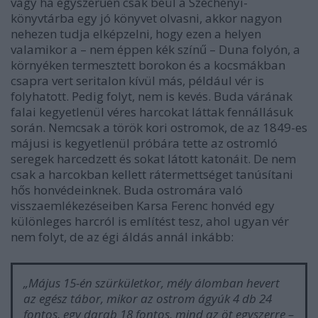
vagy ha egyszerűen csak beül a Széchényi-
könyvtárba egy jó könyvet olvasni, akkor nagyon
nehezen tudja elképzelni, hogy ezen a helyen
valamikor a – nem éppen kék színű – Duna folyón, a
környéken termesztett borokon és a kocsmákban
csapra vert seritalon kívül más, például vér is
folyhatott. Pedig folyt, nem is kevés. Buda várának
falai kegyetlenül véres harcokat láttak fennállásuk
során. Nemcsak a török kori ostromok, de az 1849-es
májusi is kegyetlenül próbára tette az ostromló
seregek harcedzett és sokat látott katonáit. De nem
csak a harcokban kellett rátermettséget tanúsítani
hős honvédeinknek. Buda ostromára való
visszaemlékezéseiben Karsa Ferenc honvéd egy
különleges harcról is említést tesz, ahol ugyan vér
nem folyt, de az égi áldás annál inkább:
„Május 15-én szürkületkor, mély álomban hevert
az egész tábor, mikor az ostrom ágyúk 4 db 24
fontos, egy darab 18 fontos, mind az öt egyszerre –