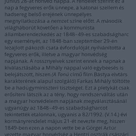
június 28-át honvéd nappá. A rendelet szerint ez a
nap a fegyveres erők ünnepe, a katonai szellem és
hadsereg belső erejének ünnepélyes
megnyilatkozása a nemzet színe előtt. A második
világháborút követően a kommunista
államberendezkedés az 1848–49-es szabadságharc
egy eseményét, az 1848-ban szeptember 29-én
lezajlott pákozdi csata évfordulóját nyilvánította a
fegyveres erők, illetve a magyar honvédség
napjának. A rossznyelvek szerint ennek a napnak a
kiválasztásába a Mihály nappal való egybeesés is
belejátszott, hiszen
(A Tanú
című film Bástya elvtárs
karakterének alapul szolgáló) Farkas Mihály töltötte
be a hadügyminiszteri tisztséget. Ezt a pletykát csak
erősíteni látszik az a tény, hogy rendszerváltás után
a magyar honvédelem napjának megválasztásánál
ugyanúgy az 1848–49-es szabadságharcot
tekintették etalonnak, ugyanis a 82/1992. (V.14.) évi
kormányrendelet május 21-ét nevezte meg, hiszen
1849-ben ezen a napon vette be a Görgei Artúr
vezette magyar honvédség a Hentzi osztrák császári