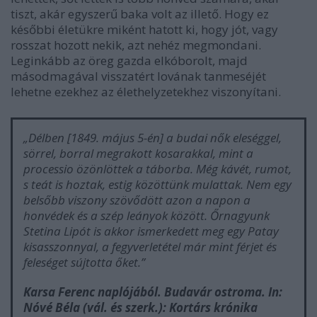
tiszt, akár egyszerű baka volt az illető. Hogy ez
későbbi életükre miként hatott ki, hogy jót, vagy
rosszat hozott nekik, azt nehéz megmondani.
Leginkább az öreg gazda elkóborolt, majd
másodmagával visszatért lovának tanmeséjét
lehetne ezekhez az élethelyzetekhez viszonyítani.
„Délben [1849. május 5-én] a budai nők eleséggel,
sörrel, borral megrakott kosarakkal, mint a
processio özönlöttek a táborba. Még kávét, rumot,
s teát is hoztak, estig közöttünk mulattak. Nem egy
belsőbb viszony szövődött azon a napon a
honvédek és a szép leányok között. Őrnagyunk
Stetina Lipót is akkor ismerkedett meg egy Patay
kisasszonnyal, a fegyverletétel már mint férjet és
feleséget sújtotta őket.”
Karsa Ferenc naplójából. Budavár ostroma.
In:
Nóvé Béla (vál. és szerk.):
Kortárs krónika