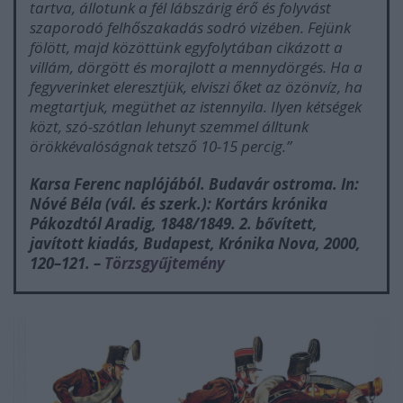
tartva, állotunk a fél lábszárig érő és folyvást
szaporodó felhőszakadás sodró vizében. Fejünk
fölött, majd közöttünk egyfolytában cikázott a
villám, dörgött és morajlott a mennydörgés. Ha a
fegyverinket eleresztjük, elviszi őket az özönvíz, ha
megtartjuk, megüthet az istennyila. Ilyen kétségek
közt, szó-szótlan lehunyt szemmel álltunk
örökkévalóságnak tetsző 10-15 percig.”
Karsa Ferenc naplójából. Budavár ostroma.
In:
Nóvé Béla (vál. és szerk.):
Kortárs krónika
Pákozdtól Aradig, 1848/1849.
2. bővített,
javított kiadás, Budapest, Krónika Nova, 2000,
120–121. –
Törzsgyűjtemény