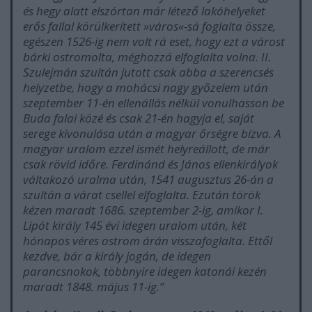
és hegy alatt elszórtan már létező lakóhelyeket
erős fallal körülkerített »város«-sá foglalta össze,
egészen 1526-ig nem volt rá eset, hogy ezt a várost
bárki ostromolta, méghozzá elfoglalta volna. II.
Szulejmán szultán jutott csak abba a szerencsés
helyzetbe, hogy a mohácsi nagy győzelem után
szeptember 11-én ellenállás nélkül vonulhasson be
Buda falai közé és csak 21-én hagyja el, saját
serege kivonulása után a magyar őrségre bízva. A
magyar uralom ezzel ismét helyreállott, de már
csak rövid időre. Ferdinánd és János ellenkirályok
váltakozó uralma után, 1541 augusztus 26-án a
szultán a várat csellel elfoglalta. Ezután török
kézen maradt 1686. szeptember 2-ig, amikor I.
Lipót király 145 évi idegen uralom után, két
hónapos véres ostrom árán visszafoglalta. Ettől
kezdve, bár a király jogán, de idegen
parancsnokok, többnyire idegen katonái kezén
maradt 1848. május 11-ig.”