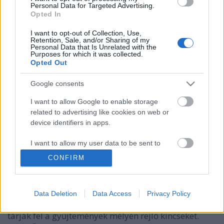
Personal Data for Targeted Advertising.
Opted In
I want to opt-out of Collection, Use,
Retention, Sale, and/or Sharing of my
Personal Data that Is Unrelated with the
Purposes for which it was collected.
Opted Out
Az irodalmár Boros Edit, avagy
Google consents
haikuk a grafika nyelvén – Ex libris
I want to allow Google to enable storage
related to advertising like cookies on web or
gyűjtők, gyűjtemények. 11. rész
device identifiers in apps.
Munkák és napok – és kincsek. 58. rész
I want to allow my user data to be sent to
nemzetikonyvtar
•
2021. július 06.
Google for online advertising purposes.
CONFIRM
Sorozatunk címe Hésziodosz Munkák és napok című
I want to allow Google to send me
művére utal. Az ókori szerző a földműves kitartó,
personalized advertising.
gondos munkáját jelenítette meg. Könyvtárunk
Data Deletion
Data Access
Privacy Policy
kutató munkatársai ehhez hasonló szorgalommal
I want to allow Google to enable storage
tárják fel a gyűjtemények mélyén rejlő kincseket.
related to analytics like cookies on web or