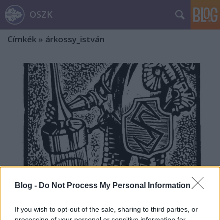
OSZK
Címkék
»
árkossy_istván
Blog -
Do Not Process My Personal Information
If you wish to opt-out of the sale, sharing to third parties, or
Az erdélyi főorvos, Demeter Jenő – Ex
processing of your personal or sensitive information for