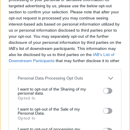
libris gyűjtők, gyűjtemények. 17. rész
targeted advertising by us, please use the below opt-out
section to confirm your selection. Please note that after your
Munkák és napok – és kincsek. 69. rész
opt-out request is processed you may continue seeing
nemzetikonyvtar
•
2021. december 06.
interest-based ads based on personal information utilized by
us or personal information disclosed to third parties prior to
your opt-out. You may separately opt-out of the further
Sorozatunk címe Hésziodosz Munkák és napok című
disclosure of your personal information by third parties on the
művére utal. Az ókori szerző a földműves kitartó,
IAB’s list of downstream participants. This information may
gondos munkáját jelenítette meg. Könyvtárunk
also be disclosed by us to third parties on the
IAB’s List of
kutató munkatársai ehhez hasonló szorgalommal
Downstream Participants
that may further disclose it to other
tárják fel a gyűjtemények mélyén rejlő kincseket.
third parties.
Ezekből a folyamatos feldolgozó munka nyomán
felbukkanó…
Please note that this website/app uses one or more Google
Personal Data Processing Opt Outs
services and may gather and store information including but
not limited to your visit or usage behaviour. You may click to
I want to opt-out of the Sharing of my
personal data.
grant or deny consent to Google and its third-party tags to
Opted In
use your data for below specified purposes in below Google
consent section.
I want to opt-out of the Sale of my
Personal Data.
Opted In
I want to opt-out of processing my