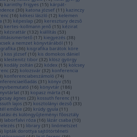
4
)
karinthy frigyes
(
15
)
kárpát-
dence
(
30
)
katona józsef
(
11
)
kazinczy
renc
(
16
)
kékesi lászló
(
12
)
kelemen
a
(
13
)
képeslap
(
20
)
keresztury dezső
8
)
kertes-kollmann jenő
(
15
)
kézirat
2
)
kézirattár
(
132
)
kiállítás
(
53
)
állításismertető
(
17
)
kiegyezés
(
38
)
ncsek a nemzet könyvtárából
(
11
)
sgrafika
(
36
)
kisgrafika barátok köre
1
)
kiss józsef
(
10
)
kis domokos dániel
6
)
klestenitz tibor
(
32
)
klösz györgy
9
)
kodály zoltán
(
22
)
kódex
(
15
)
kölcsey
renc
(
22
)
kolozsvár
(
32
)
konferencia
0
)
konferenciabeszámoló
(
74
)
nferenciaelőadás
(
31
)
könyv
(
55
)
nyvbemutató
(
16
)
könyvtár
(
186
)
nyvtárlat
(
13
)
kopasz márta
(
14
)
pcsay ágnes
(
23
)
kossuth ferenc
(
11
)
ssuth lajos
(
57
)
kosztolányi dezső
(
33
)
tél emőke
(
20
)
krúdy gyula
(
11
)
tatási és különgyűjteményi főosztály
0
)
laborfalvi róza
(
16
)
lázár csaba
(
10
)
velezés
(
11
)
library
(
31
)
linómetszet
6
)
lipták dorottya sajtótörténeti
tatócsoport
(
44
)
liszt ferenc
(
36
)