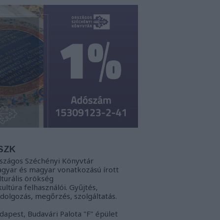
SZK
szágos Széchényi Könyvtár
gyar és magyar vonatkozású írott
lturális örökség
kultúra felhasználói. Gyűjtés,
ldolgozás, megőrzés, szolgáltatás.
dapest, Budavári Palota "F" épület