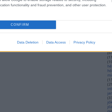
eu
cation functionality and fraud prevention, and other user protection.
(
2
gy
fe
fe
CONFIRM
(
2
(
5
ga
go
Data Deletion
Data Access
Privacy Policy
pl
ha
(
6
(
1
(
1
hé
hó
mi
(
1
(
2
in
ja
(
3
jó
jó
gy