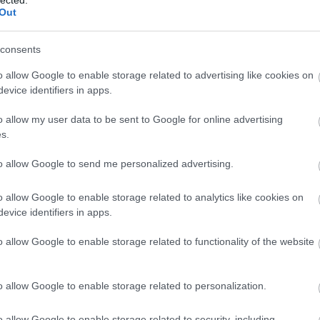
(
1
Out
bo
br
(
1
consents
bu
te
o allow Google to enable storage related to advertising like cookies on
cs
evice identifiers in apps.
(
1
vi
o allow my user data to be sent to Google for online advertising
da
s.
da
de
fr
to allow Google to send me personalized advertising.
di
ké
o allow Google to enable storage related to analytics like cookies on
le
is
evice identifiers in apps.
(
1
eg
o allow Google to enable storage related to functionality of the website
is
ar
vi
o allow Google to enable storage related to personalization.
em
jó
er
o allow Google to enable storage related to security, including