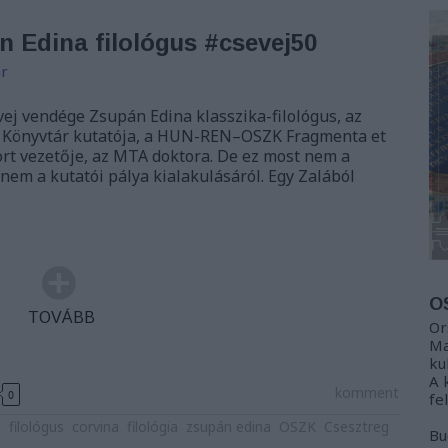
n Edina filológus #csevej50
r
vej vendége Zsupán Edina klasszika-filológus, az
 Könyvtár kutatója, a HUN-REN–OSZK Fragmenta et
rt vezetője, az MTA doktora. De ez most nem a
anem a kutatói pálya kialakulásáról. Egy Zalából
O
TOVÁBB
Or
Ma
ku
A 
komment
0
fe
j
filológus
corvina
filológia
zsupán edina
OSZK
Csesztreg
Bu