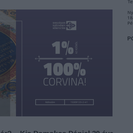
Te
Ny
18
Pé
P