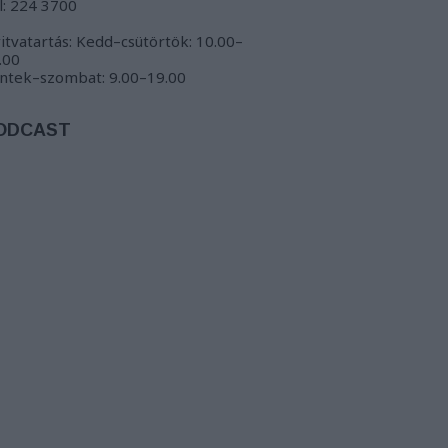
l: 224 3700
itvatartás: Kedd–csütörtök: 10.00–
.00
ntek–szombat: 9.00–19.00
ODCAST