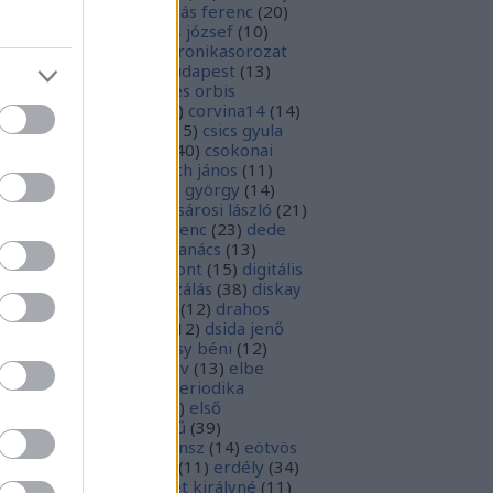
1
)
boka lászló
(
17
)
bordás ferenc
(
20
)
rsa gedeon
(
19
)
borsos józsef
(
10
)
ódy sándor
(
12
)
Budaikronikasorozat
0
)
budai krónika
(
25
)
budapest
(
13
)
day györgy
(
13
)
civitates orbis
rrarum
(
23
)
corvina
(
51
)
corvina14
(
14
)
evej
(
24
)
csiby mihály
(
15
)
csics gyula
4
)
csobán endre attila
(
40
)
csokonai
téz mihály
(
20
)
damjanich jános
(
11
)
ncs szabolcs
(
14
)
danku györgy
(
14
)
nte alighieri
(
11
)
deák-sárosi lászló
(
21
)
ák eszter
(
10
)
deák ferenc
(
23
)
dede
anciska
(
51
)
diaszpóra tanács
(
13
)
gitális bölcsészeti központ
(
15
)
digitális
parchívum
(
50
)
digitalizálás
(
38
)
diskay
nke
(
13
)
dohnányi ernő
(
12
)
drahos
tván
(
20
)
drótos lászló
(
12
)
dsida jenő
2
)
dualizmus
(
10
)
egressy béni
(
12
)
ressy gábor
(
16
)
ekönyv
(
13
)
elbe
tván
(
70
)
elektronikus periodika
chívum
(
19
)
előadás
(
23
)
első
lágháború
(
37
)
emlékmű
(
39
)
lékműrombolás
(
25
)
ensz
(
14
)
eötvös
zsef
(
16
)
eötvös loránd
(
11
)
erdély
(
34
)
kel ferenc
(
26
)
erzsébet királyné
(
11
)