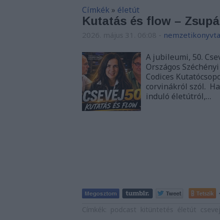
Címkék
»
életút
Kutatás és flow – Zsupá
2026. május 31. 06:08
-
nemzetikonyvta
A jubileumi, 50. Cse
Országos Széchényi
Codices Kutatócsopo
corvinákról szól. H
induló életútról,…
Tetszik
Címkék:
podcast
kitüntetés
életút
cseve