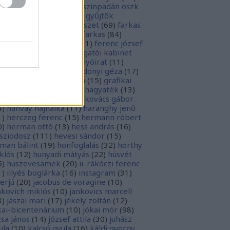
rópai unió
(
28
)
európa színpadán oszk
9
)
ex libris
(
87
)
ex libris gyűjtők
űjtemények
(
74
)
fametszet
(
69
)
farkas
renc
(
12
)
farkas gábor farkas
(
84
)
dák sári
(
11
)
fénykép
(
11
)
ferenc józsef
0
)
fery antal
(
56
)
főigazgatói kabinet
8
)
földesi ferenc
(
19
)
folyóirat
(
11
)
lambos ferenc
(
13
)
gárdonyi géza
(
17
)
ndos gábor
(
11
)
grafika
(
15
)
grafikai
akát
(
13
)
gyulai pál
(
16
)
hagyaték
(
13
)
lász gábor
(
10
)
hamvai-kovács gábor
4
)
hanvay hajnalka
(
11
)
haranghy jenő
1
)
herczeg ferenc
(
15
)
hermann róbert
0
)
herman ottó
(
13
)
hess andrás
(
16
)
sziodosz
(
111
)
hevesi sándor
(
15
)
man bálint
(
19
)
honfoglalás
(
32
)
horthy
klós
(
12
)
hunyadi mátyás
(
22
)
húsvét
5
)
huszevesamek
(
20
)
ii. rákóczi ferenc
1
)
illyés boglárka
(
16
)
instagram
(
31
)
terjú
(
20
)
jacobus de voragine
(
10
)
nkovich miklós
(
10
)
jankovics marcell
3
)
jászai mari
(
17
)
jékely zoltán
(
12
)
kai-bicentenárium
(
10
)
jókai mór
(
98
)
zsa jános
(
14
)
józsef attila
(
30
)
juhász
ula
(
10
)
kalcsó gyula
(
16
)
káldi györgy