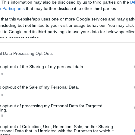
20
. This information may also be disclosed by us to third parties on the
IA
20
Participants
that may further disclose it to other third parties.
To
 that this website/app uses one or more Google services and may gath
including but not limited to your visit or usage behaviour. You may click 
C
 to Google and its third-party tags to use your data for below specifi
12
ogle consent section.
sz
sz
(
6
l Data Processing Opt Outs
sz
en
o opt-out of the Sharing of my personal data.
er
sá
In
áp
ar
o opt-out of the Sale of my Personal Data.
ar
ar
In
(
2
(
1
to opt-out of processing my Personal Data for Targeted
ing.
ba
In
bá
bá
o opt-out of Collection, Use, Retention, Sale, and/or Sharing
ba
ersonal Data that Is Unrelated with the Purposes for which it
bib
lected.