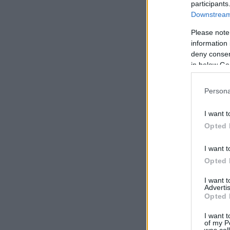
participants
Downstream 
Please note
information 
deny consent
in below Go
Persona
I want t
Opted 
I want t
Opted 
I want 
Advertis
Opted 
I want t
of my P
was col