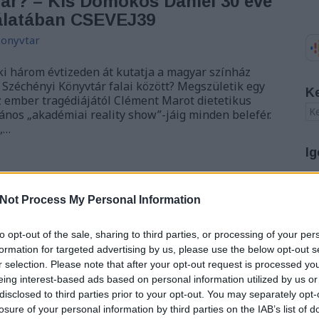
tár? – Kis Domokos Dániel 30 éve
gálatában CSEVEJ39
onyvtar
aki három évtizeden át kutatja a magyar színház
 Széchényi Könyvtár falai között? Megszületik egy
K
Az ember tragédiájától Clément Marot dietetikus
János „akadémiai reality show”-jáig minden belefér.
,…
Ig
A
Not Process My Personal Information
20
TOVÁBB
20
20
to opt-out of the sale, sharing to third parties, or processing of your per
20
formation for targeted advertising by us, please use the below opt-out s
20
r selection. Please note that after your opt-out request is processed y
komment
20
0
eing interest-based ads based on personal information utilized by us or
20
imre
csevej
az ember tragédiája
színháztörténet
Tóth
disclosed to third parties prior to your opt-out. You may separately opt-
20
ti és zeneműtár
solymosi ákos
marot
20
losure of your personal information by third parties on the IAB’s list of