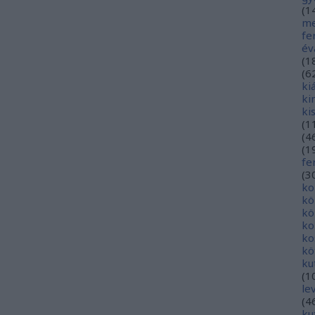
(
1
me
fe
év
(
1
(
6
ki
ki
ki
(
1
(
4
(
1
fe
(
3
ko
kö
kö
ko
ko
kö
ku
(
1
le
(
4
ku