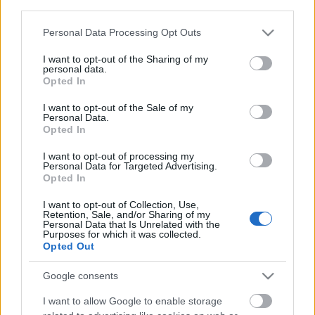
third parties.
Please note that this website/app uses one or more Google
Personal Data Processing Opt Outs
services and may gather and store information including but
not limited to your visit or usage behaviour. You may click to
I want to opt-out of the Sharing of my
personal data.
grant or deny consent to Google and its third-party tags to
Opted In
use your data for below specified purposes in below Google
consent section.
I want to opt-out of the Sale of my
Még egy vidéki millenniumi
Personal Data.
Opted In
emlékmű – Verecke. 2. rész
I want to opt-out of processing my
Trianon 100 – Emlékműveink sorsa a Kárpát-
Personal Data for Targeted Advertising.
medencében. 10. rész
Opted In
nemzetikonyvtar
•
2020. június 04.
I want to opt-out of Collection, Use,
Retention, Sale, and/or Sharing of my
Personal Data that Is Unrelated with the
A kiegyezés után, de különösen a honfoglalás
Purposes for which it was collected.
Opted Out
ezeréves évfordulójának időszakában számos
köztéri szobor, emlékmű született szerte a Kárpát-
Google consents
medencében. A lázasan folyó építkezések,
restaurálások, városszépítések mellett rangot adott
I want to allow Google to enable storage
egy-egy városnak, ha piacterén emléket állított nagy