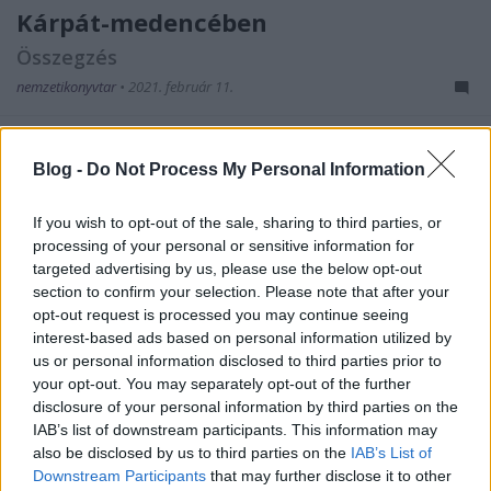
Kárpát-medencében
Összegzés
nemzetikonyvtar
•
2021. február 11.
A kiegyezés után, de különösen a honfoglalás
ezeréves évfordulójának időszakában számos
Blog -
Do Not Process My Personal Information
köztéri szobor, emlékmű született szerte a Kárpát-
medencében. A lázasan folyó építkezések,
If you wish to opt-out of the sale, sharing to third parties, or
restaurálások, városszépítések mellett rangot adott
processing of your personal or sensitive information for
egy-egy városnak, ha piacterén emléket állított nagy
targeted advertising by us, please use the below opt-out
szülöttjének,…
section to confirm your selection. Please note that after your
opt-out request is processed you may continue seeing
interest-based ads based on personal information utilized by
us or personal information disclosed to third parties prior to
your opt-out. You may separately opt-out of the further
disclosure of your personal information by third parties on the
IAB’s list of downstream participants. This information may
also be disclosed by us to third parties on the
IAB’s List of
Downstream Participants
that may further disclose it to other