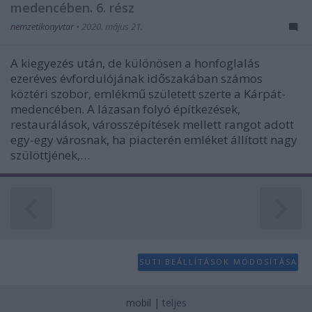
medencében. 6. rész
user protection.
nemzetikonyvtar
•
2020. május 21.
A kiegyezés után, de különösen a honfoglalás
ezeréves évfordulójának időszakában számos
köztéri szobor, emlékmű született szerte a Kárpát-
medencében. A lázasan folyó építkezések,
restaurálások, városszépítések mellett rangot adott
egy-egy városnak, ha piacterén emléket állított nagy
szülöttjének,…
SÜTI BEÁLLÍTÁSOK MÓDOSÍTÁSA
mobil
|
teljes