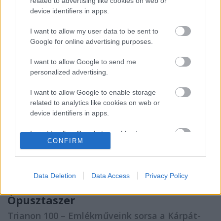
related to advertising like cookies on web or
szülöttjének,…
device identifiers in apps.
I want to allow my user data to be sent to
Google for online advertising purposes.
I want to allow Google to send me
personalized advertising.
I want to allow Google to enable storage
related to analytics like cookies on web or
device identifiers in apps.
I want to allow Google to enable storage
CONFIRM
related to functionality of the website or app.
I want to allow Google to enable storage
related to personalization.
Data Deletion
Data Access
Privacy Policy
Hét vidéki millenniumi emlékmű –
I want to allow Google to enable storage
Ópusztaszer
related to security, including authentication
Trianon 100 – Emlékműveink sorsa a Kárpát-
functionality and fraud prevention, and other