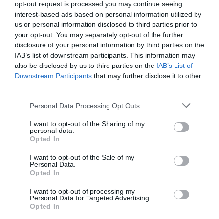
Nyakavesztő János, az Érdy- és Lányi-kódexben Szent
opt-out request is processed you may continue seeing
János nyakavágása, újabb egyházi szóhasználat
interest-based ads based on personal information utilized by
us or personal information disclosed to third parties prior to
szerint Szent János…
your opt-out. You may separately opt-out of the further
disclosure of your personal information by third parties on the
IAB’s list of downstream participants. This information may
also be disclosed by us to third parties on the
IAB’s List of
Downstream Participants
that may further disclose it to other
third parties.
Please note that this website/app uses one or more Google
Personal Data Processing Opt Outs
services and may gather and store information including but
not limited to your visit or usage behaviour. You may click to
I want to opt-out of the Sharing of my
personal data.
grant or deny consent to Google and its third-party tags to
Opted In
use your data for below specified purposes in below Google
consent section.
I want to opt-out of the Sale of my
Personal Data.
Opted In
I want to opt-out of processing my
A három Mohács. Első rész
Personal Data for Targeted Advertising.
Opted In
1526. Mohács – egy korszak véget ér