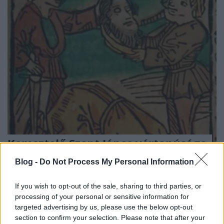
Keresztelő Szent János vértanúsága
nemzetikonyvtar
•
2022. augusztus 29.
Blog -
Do Not Process My Personal Information
Keresztelő Szent János. Illusztráció a Pannonhalmán
If you wish to opt-out of the sale, sharing to third parties, or
őrzött Legenda Aurea Sanctorum című
processing of your personal or sensitive information for
ősnyomtatvány 1482-es augsburgi kiadásából
targeted advertising by us, please use the below opt-out
„Nyakavágó János, jámbor szegedi öregek ajkán
section to confirm your selection. Please note that after your