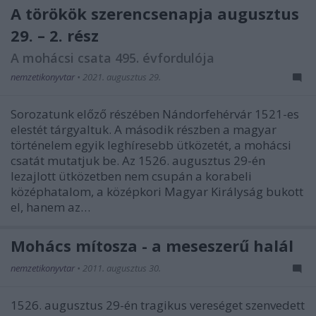
A törökök szerencsenapja augusztus
29. – 2. rész
A mohácsi csata 495. évfordulója
nemzetikonyvtar
•
2021. augusztus 29.
Sorozatunk előző részében Nándorfehérvár 1521-es
elestét tárgyaltuk. A második részben a magyar
történelem egyik leghíresebb ütközetét, a mohácsi
csatát mutatjuk be. Az 1526. augusztus 29-én
lezajlott ütközetben nem csupán a korabeli
középhatalom, a középkori Magyar Királyság bukott
el, hanem az…
Mohács mítosza - a meseszerű halál
nemzetikonyvtar
•
2011. augusztus 30.
1526. augusztus 29-én tragikus vereséget szenvedett