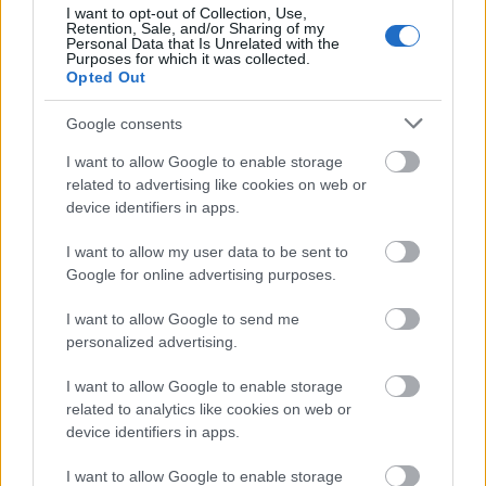
I want to opt-out of Collection, Use,
nemzetikonyvtar
•
2022. május 02.
Retention, Sale, and/or Sharing of my
Personal Data that Is Unrelated with the
Purposes for which it was collected.
„Hősvértől pirosult gyásztér, sóhajtva köszöntlek,
Opted Out
Nemzeti nagylétünk nagy temetője, Mohács!”
Kisfaludy Károly: Mohács. Részlet – Magyar
Google consents
Elektronikus Könyvtár Napjainkban a mohácsi csata,
I want to allow Google to enable storage
a „mohácsi vész” képe összeforrt a középkori Magyar
related to advertising like cookies on web or
Királyság bukásával; Muhi és Trianon mellett, a
device identifiers in apps.
nemzet…
I want to allow my user data to be sent to
Google for online advertising purposes.
I want to allow Google to send me
personalized advertising.
I want to allow Google to enable storage
related to analytics like cookies on web or
device identifiers in apps.
I want to allow Google to enable storage