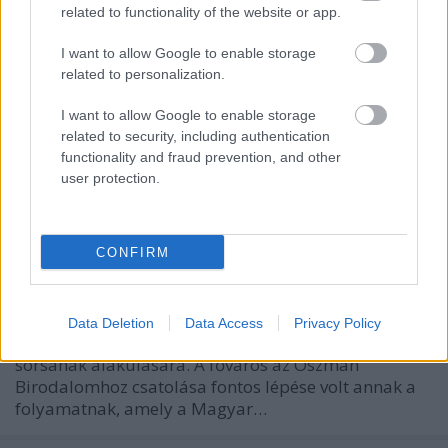
related to functionality of the website or app.
I want to allow Google to enable storage
related to personalization.
A törökök szerencsenapja augusztus
I want to allow Google to enable storage
29. – 3. rész
related to security, including authentication
functionality and fraud prevention, and other
480 évvel ezelőtt, 1541-ben szállták meg a
user protection.
törökök Budát
nemzetikonyvtar
•
2021. augusztus 30.
CONFIRM
Sorozatunk harmadik részben Buda 1541-es törökök
általi elfoglalását mutatjuk be, amely
Nándorfehérvár bevételéhez és a mohácsi csatához
Data Deletion
Data Access
Privacy Policy
hasonlóan döntő hatással volt Magyarország
sorsának alakulására. A főváros az Oszmán
Birodalomhoz csatolása fontos lépése volt annak a
folyamatnak, amely a Magyar…