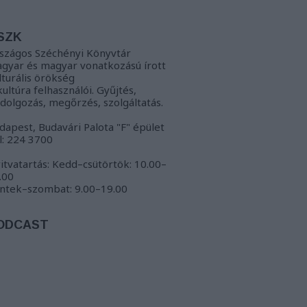
SZK
szágos Széchényi Könyvtár
gyar és magyar vonatkozású írott
lturális örökség
kultúra felhasználói. Gyűjtés,
ldolgozás, megőrzés, szolgáltatás.
dapest, Budavári Palota "F" épület
l: 224 3700
itvatartás: Kedd–csütörtök: 10.00–
.00
ntek–szombat: 9.00–19.00
ODCAST