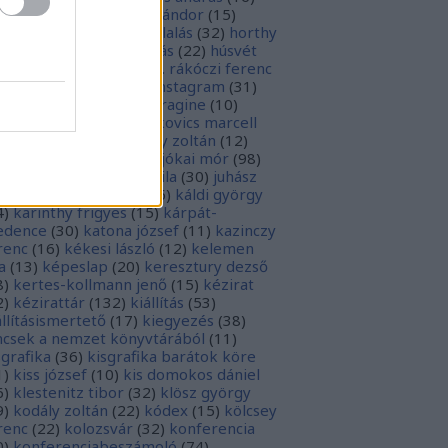
sziodosz
(
111
)
hevesi sándor
(
15
)
man bálint
(
19
)
honfoglalás
(
32
)
horthy
klós
(
12
)
hunyadi mátyás
(
22
)
húsvét
5
)
huszevesamek
(
20
)
ii. rákóczi ferenc
1
)
illyés boglárka
(
16
)
instagram
(
31
)
terjú
(
20
)
jacobus de voragine
(
10
)
nkovich miklós
(
10
)
jankovics marcell
3
)
jászai mari
(
17
)
jékely zoltán
(
12
)
kai-bicentenárium
(
10
)
jókai mór
(
98
)
zsa jános
(
14
)
józsef attila
(
30
)
juhász
ula
(
10
)
kalcsó gyula
(
16
)
káldi györgy
4
)
karinthy frigyes
(
15
)
kárpát-
dence
(
30
)
katona józsef
(
11
)
kazinczy
renc
(
16
)
kékesi lászló
(
12
)
kelemen
a
(
13
)
képeslap
(
20
)
keresztury dezső
8
)
kertes-kollmann jenő
(
15
)
kézirat
2
)
kézirattár
(
132
)
kiállítás
(
53
)
állításismertető
(
17
)
kiegyezés
(
38
)
ncsek a nemzet könyvtárából
(
11
)
sgrafika
(
36
)
kisgrafika barátok köre
1
)
kiss józsef
(
10
)
kis domokos dániel
6
)
klestenitz tibor
(
32
)
klösz györgy
9
)
kodály zoltán
(
22
)
kódex
(
15
)
kölcsey
renc
(
22
)
kolozsvár
(
32
)
konferencia
0
)
konferenciabeszámoló
(
74
)