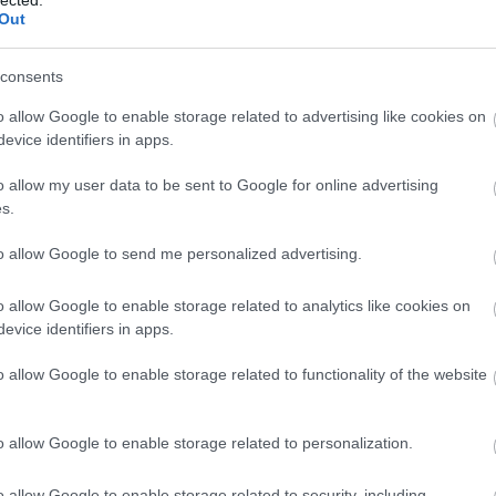
ké
Out
le
is
(
1
consents
eg
is
o allow Google to enable storage related to advertising like cookies on
ar
evice identifiers in apps.
vi
em
o allow my user data to be sent to Google for online advertising
jó
s.
er
eu
(
2
to allow Google to send me personalized advertising.
gy
fe
o allow Google to enable storage related to analytics like cookies on
fe
evice identifiers in apps.
(
2
(
5
ga
o allow Google to enable storage related to functionality of the website
go
pl
ha
o allow Google to enable storage related to personalization.
(
6
(
1
(
1
o allow Google to enable storage related to security, including