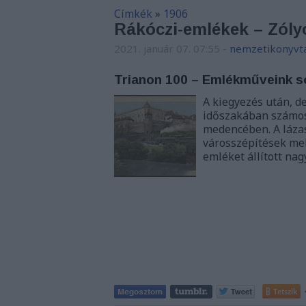
Címkék
»
1906
Rákóczi-emlékek – Zól
2021. január 07. 07:55
-
nemzetikonyvt
Trianon 100 – Emlékműveink s
A kiegyezés után, d
időszakában számos 
medencében. A lázas
városszépítések mel
emléket állított nag
Tetszik