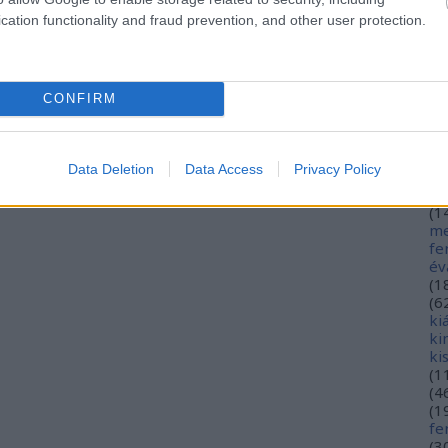
hé
cation functionality and fraud prevention, and other user protection.
hó
mi
(
1
(
2
CONFIRM
in
ja
(
3
jó
Data Deletion
Data Access
Privacy Policy
jó
gy
(
1
me
fe
év
(
1
(
6
ki
ki
ki
(
1
(
4
(
1
fe
(
3