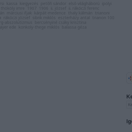
rsi
kassa
kiegyezés
petőfi sándor
első világháború
ipolyi
thököly imre
1907
1906
ii. józsef
ii. rákóczi ferenc
ván
márciusi ifjak
kárpát-medence
thaly kálmán
trianoni
a
rákóczi józsef
sibrik miklós
eszterházy antal
trianon 100
rg-abszolutizmus
bercsényiné csáky krisztina
ayer ede
konkoly-thege miklós
balassa géza
K
Ig