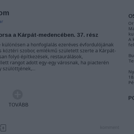
yom
O
ar
Or
Ma
ku
orsa a Kárpát-medencében. 37. rész
A 
e különösen a honfoglalás ezeréves évfordulójának
fe
köztéri szobor, emlékmű született szerte a Kárpát-
Bu
an folyó építkezések, restaurálások,
Te
lett rangot adott egy-egy városnak, ha piacterén
y szülöttjének,…
Ny
18
Pé
P
TOVÁBB
komment
0