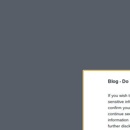
Blog -
Do 
If you wish 
sensitive in
confirm you
continue se
information 
further disc