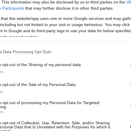
. This information may also be disclosed by us to third parties on the
IA
áp
ar
Participants
that may further disclose it to other third parties.
ar
ar
 that this website/app uses one or more Google services and may gath
(
2
including but not limited to your visit or usage behaviour. You may click 
(
1
 to Google and its third-party tags to use your data for below specifi
ba
ogle consent section.
bá
bá
ba
l Data Processing Opt Outs
bib
(
1
o opt-out of the Sharing of my personal data.
bo
br
In
(
1
bu
o opt-out of the Sale of my Personal Data.
te
In
cs
(
1
vi
to opt-out of processing my Personal Data for Targeted
ing.
da
In
da
de
o opt-out of Collection, Use, Retention, Sale, and/or Sharing
fr
ersonal Data that Is Unrelated with the Purposes for which it
di
lected.