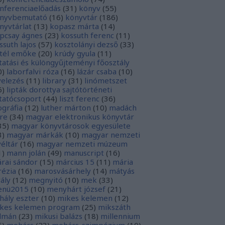
nferenciaelőadás
(
31
)
könyv
(
55
)
nyvbemutató
(
16
)
könyvtár
(
186
)
nyvtárlat
(
13
)
kopasz márta
(
14
)
pcsay ágnes
(
23
)
kossuth ferenc
(
11
)
ssuth lajos
(
57
)
kosztolányi dezső
(
33
)
tél emőke
(
20
)
krúdy gyula
(
11
)
tatási és különgyűjteményi főosztály
0
)
laborfalvi róza
(
16
)
lázár csaba
(
10
)
velezés
(
11
)
library
(
31
)
linómetszet
6
)
lipták dorottya sajtótörténeti
tatócsoport
(
44
)
liszt ferenc
(
36
)
tográfia
(
12
)
luther márton
(
10
)
madách
re
(
34
)
magyar elektronikus könyvtár
35
)
magyar könyvtárosok egyesülete
3
)
magyar márkák
(
10
)
magyar nemzeti
véltár
(
16
)
magyar nemzeti múzeum
1
)
mann jolán
(
49
)
manuscript
(
16
)
rai sándor
(
15
)
március 15
(
11
)
mária
rézia
(
16
)
marosvásárhely
(
14
)
mátyás
rály
(
12
)
megnyitó
(
10
)
mek
(
33
)
nü2015
(
10
)
menyhárt józsef
(
21
)
hály eszter
(
10
)
mikes kelemen
(
12
)
kes kelemen program
(
25
)
mikszáth
lmán
(
23
)
mikusi balázs
(
18
)
millennium