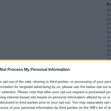
A
20
20
20
20
20
20
20
20
20
20
20
To
Not Process My Personal Information
C
12
to opt-out of the sale, sharing to third parties, or processing of your per
sz
sz
formation for targeted advertising by us, please use the below opt-out s
(
6
r selection. Please note that after your opt-out request is processed y
sz
eing interest-based ads based on personal information utilized by us or
en
disclosed to third parties prior to your opt-out. You may separately opt-
er
losure of your personal information by third parties on the IAB’s list of
sá