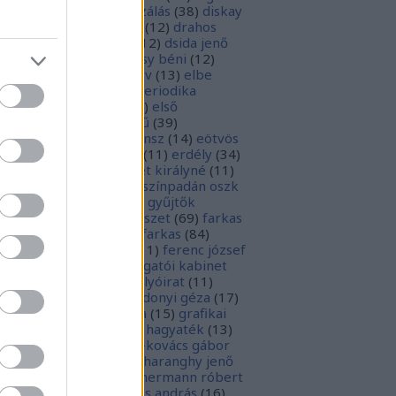
parchívum
(
50
)
digitalizálás
(
38
)
diskay
nke
(
13
)
dohnányi ernő
(
12
)
drahos
tván
(
20
)
drótos lászló
(
12
)
dsida jenő
2
)
dualizmus
(
10
)
egressy béni
(
12
)
ressy gábor
(
16
)
ekönyv
(
13
)
elbe
tván
(
70
)
elektronikus periodika
chívum
(
19
)
előadás
(
23
)
első
lágháború
(
37
)
emlékmű
(
39
)
lékműrombolás
(
25
)
ensz
(
14
)
eötvös
zsef
(
16
)
eötvös loránd
(
11
)
erdély
(
34
)
kel ferenc
(
26
)
erzsébet királyné
(
11
)
rópai unió
(
28
)
európa színpadán oszk
9
)
ex libris
(
87
)
ex libris gyűjtők
űjtemények
(
74
)
fametszet
(
69
)
farkas
renc
(
12
)
farkas gábor farkas
(
84
)
dák sári
(
11
)
fénykép
(
11
)
ferenc józsef
0
)
fery antal
(
56
)
főigazgatói kabinet
8
)
földesi ferenc
(
19
)
folyóirat
(
11
)
lambos ferenc
(
13
)
gárdonyi géza
(
17
)
ndos gábor
(
11
)
grafika
(
15
)
grafikai
akát
(
13
)
gyulai pál
(
16
)
hagyaték
(
13
)
lász gábor
(
10
)
hamvai-kovács gábor
4
)
hanvay hajnalka
(
11
)
haranghy jenő
1
)
herczeg ferenc
(
15
)
hermann róbert
0
)
herman ottó
(
13
)
hess andrás
(
16
)