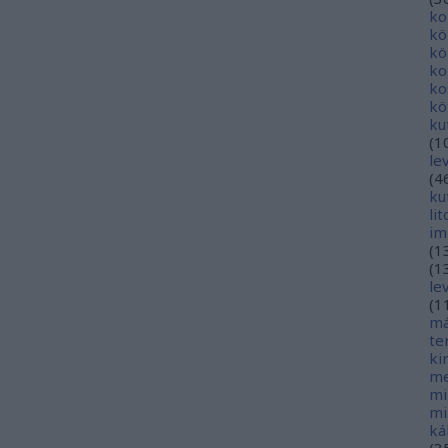
ko
kö
kö
ko
ko
kö
ku
(
1
le
(
4
ku
li
im
(
1
(
1
le
(
1
má
te
ki
me
mi
mi
ká