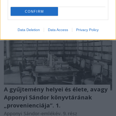
CONFIRM
Data Deletion
Data Access
Privacy Policy
A gyűjtemény helyei és élete, avagy
Apponyi Sándor könyvtárának
„provenienciája”. 1.
Apponyi Sándor-emlékév. 9. rész