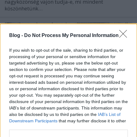
nagyközönség vajon tudja-e, mi mindent
köszönhetünk…
Blog -
Do Not Process My Personal Information
If you wish to opt-out of the sale, sharing to third parties, or
processing of your personal or sensitive information for
targeted advertising by us, please use the below opt-out
section to confirm your selection. Please note that after your
opt-out request is processed you may continue seeing
interest-based ads based on personal information utilized by
us or personal information disclosed to third parties prior to
your opt-out. You may separately opt-out of the further
disclosure of your personal information by third parties on the
IAB’s list of downstream participants. This information may
also be disclosed by us to third parties on the
IAB’s List of
Isotta Nogarola irodalmi öröksége
Downstream Participants
that may further disclose it to other
Apponyi Sándor gyűjteményében
third parties.
Apponyi Sándor-emlékév. 10. rész