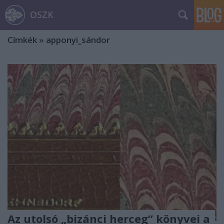
OSZK
Címkék
»
apponyi_sándor
Az utolsó „bizánci herceg” könyvei a