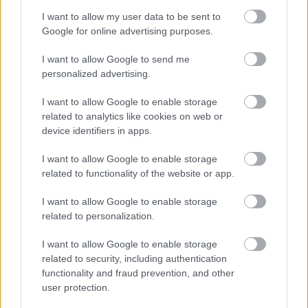
I want to allow my user data to be sent to
Google for online advertising purposes.
I want to allow Google to send me
personalized advertising.
A gyűjtemény helyei és élete, avagy
Apponyi Sándor könyvtárának
I want to allow Google to enable storage
related to analytics like cookies on web or
„provenienciája”. 2.
device identifiers in apps.
Apponyi Sándor-emlékév. 9. rész
I want to allow Google to enable storage
nemzetikonyvtar
•
2025. szeptember 18.
related to functionality of the website or app.
A könyv- és történelemszeretők itthon és a világon
I want to allow Google to enable storage
egyaránt ismerik Apponyi Sándor, a tudós bibliofil, a
related to personalization.
nagylelkű mecénás, a múzeumalapító nevét, aki a
nemzeti könyvtárra hagyta mintegy 15.000
I want to allow Google to enable storage
dokumentumot tartalmazó teljes bibliotékáját. De a
related to security, including authentication
nagyközönség vajon tudja-e, mi mindent
functionality and fraud prevention, and other
köszönhetünk…
user protection.