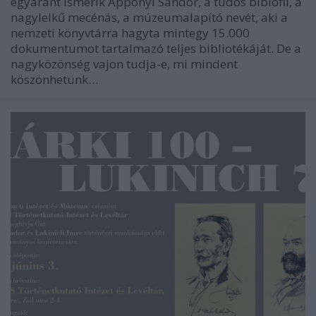
egyaránt ismerik Apponyi Sándor, a tudós bibiofil, a
nagylelkű mecénás, a múzeumalapító nevét, aki a
nemzeti könyvtárra hagyta mintegy 15.000
dokumentumot tartalmazó teljes bibliotékáját. De a
nagyközönség vajon tudja-e, mi mindent
köszönhetünk…