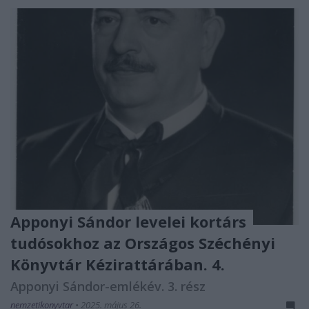
Apponyi Sándor levelei kortárs
tudósokhoz az Országos Széchényi
Könyvtár Kézirattárában. 4.
Apponyi Sándor-emlékév. 3. rész
nemzetikonyvtar
•
2025. május 26.