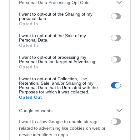
Please note that this website/app uses one or more Google
Personal Data Processing Opt Outs
nemzetikonyvtar
•
2025. szeptember 25.
services and may gather and store information including but
not limited to your visit or usage behaviour. You may click to
I want to opt-out of the Sharing of my
personal data.
grant or deny consent to Google and its third-party tags to
A könyv- és történelemszeretők itthon és a világon
Opted In
use your data for below specified purposes in below Google
egyaránt ismerik Apponyi Sándor, a tudós bibiofil, a
consent section.
I want to opt-out of the Sale of my
nagylelkű mecénás, a múzeumalapító nevét, aki a
Personal Data.
nemzeti könyvtárra hagyta mintegy 15.000
Opted In
dokumentumot tartalmazó teljes bibliotékáját. De a
I want to opt-out of processing my
nagyközönség vajon tudja-e, mi mindent
Personal Data for Targeted Advertising.
köszönhetünk…
Opted In
I want to opt-out of Collection, Use,
Retention, Sale, and/or Sharing of my
Personal Data that Is Unrelated with the
Purposes for which it was collected.
Opted Out
Google consents
I want to allow Google to enable storage
related to advertising like cookies on web or
device identifiers in apps.