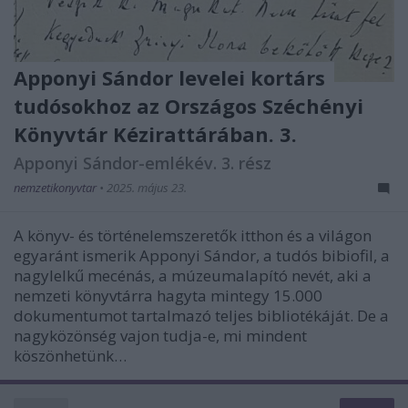
Apponyi Sándor levelei kortárs
tudósokhoz az Országos Széchényi
Könyvtár Kézirattárában. 3.
Apponyi Sándor-emlékév. 3. rész
nemzetikonyvtar
•
2025. május 23.
A könyv- és történelemszeretők itthon és a világon
egyaránt ismerik Apponyi Sándor, a tudós bibiofil, a
nagylelkű mecénás, a múzeumalapító nevét, aki a
nemzeti könyvtárra hagyta mintegy 15.000
dokumentumot tartalmazó teljes bibliotékáját. De a
nagyközönség vajon tudja-e, mi mindent
köszönhetünk…