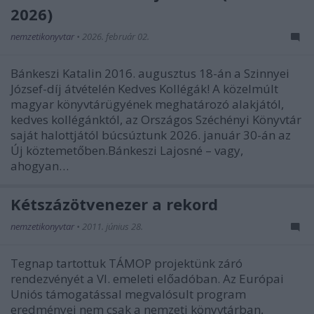
2026)
nemzetikonyvtar
•
2026. február 02.
Bánkeszi Katalin 2016. augusztus 18-án a Szinnyei
József-díj átvételén Kedves Kollégák! A közelmúlt
magyar könyvtárügyének meghatározó alakjától,
kedves kollégánktól, az Országos Széchényi Könyvtár
saját halottjától búcsúztunk 2026. január 30-án az
Új köztemetőben.Bánkeszi Lajosné – vagy,
ahogyan…
Kétszázötvenezer a rekord
nemzetikonyvtar
•
2011. június 28.
Tegnap tartottuk TÁMOP projektünk záró
rendezvényét a VI. emeleti előadóban. Az Európai
Uniós támogatással megvalósult program
eredményei nem csak a nemzeti könyvtárban,