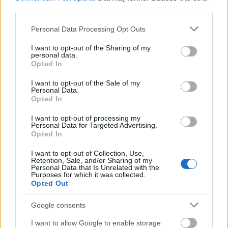
third parties.
között Kaposváron. Az évek során ez a rendezvény a
hazai számítógép-hálózati informatikai élet
Please note that this website/app uses one or more Google
Personal Data Processing Opt Outs
(Internet) legrangosabb találkozójává nőtte ki
services and may gather and store information including but
magát. Itt találkozhattak e rohamosan fejlődő…
not limited to your visit or usage behaviour. You may click to
I want to opt-out of the Sharing of my
personal data.
grant or deny consent to Google and its third-party tags to
Opted In
Dél-koreai delegáció látogatása
use your data for below specified purposes in below Google
consent section.
I want to opt-out of the Sale of my
nemzetikonyvtar
•
2011. május 11.
Personal Data.
Opted In
Május 9-én, hétfőn háromtagú dél-koreai delegáció
I want to opt-out of processing my
látogatott a könyvtárba. Dél-Korea budapesti
Personal Data for Targeted Advertising.
Opted In
nagykövetsége azért vette fel a kapcsolatot az
Országos Széchényi Könyvtárral, mert kulturális és
I want to opt-out of Collection, Use,
speciálisan könyvtári kérdésben kérték a
Retention, Sale, and/or Sharing of my
Personal Data that Is Unrelated with the
segítségünket. Előzetesen…
Purposes for which it was collected.
Opted Out
A könyvtárak jövője - a jövő
Google consents
könyvtárai
I want to allow Google to enable storage