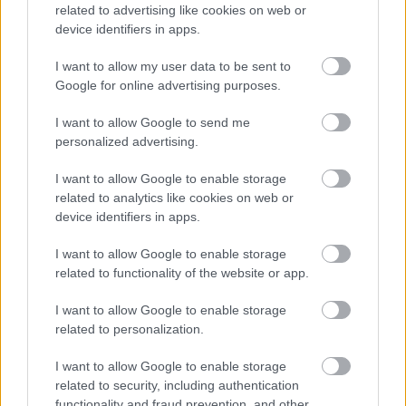
nemzetikonyvtar
•
2011. április 26.
related to advertising like cookies on web or
device identifiers in apps.
Holnap kezdődik Kaposváron a hazai számítógép-
I want to allow my user data to be sent to
hálózati informatikai élet jelentős rendezvénye,
Google for online advertising purposes.
a Networkshop 2011 konferencia. Az "A" teremben
16 órától Király Péter, volt munkatársunk
I want to allow Google to send me
vitaindítójával beszélgetés kezdődik a könyvtárak
personalized advertising.
jövőjéről. A…
I want to allow Google to enable storage
related to analytics like cookies on web or
device identifiers in apps.
I want to allow Google to enable storage
related to functionality of the website or app.
I want to allow Google to enable storage
Szemantikus web, ekönyv, adatcsere,
related to personalization.
mokka, twitter - Networkshop 2011
I want to allow Google to enable storage
nemzetikonyvtar
•
2011. április 21.
related to security, including authentication
functionality and fraud prevention, and other