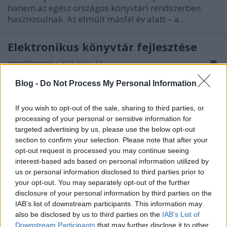
hanem az egész országos könyvtári rendszerben
hasznosulnak. Az elmúlt másfél év alatt – a…
Elektronikus könyvtár fejlesztése
nemzetikonyvtar
•
2011. június 17.
Blog -
Do Not Process My Personal Information
Szeretettel várunk a Miskolci Egyetem "Országos és
helyi elektronikus könyvtári szolgáltatások
If you wish to opt-out of the sale, sharing to third parties, or
fejlesztése a Miskolci Egyetemen az oktatás-képzés
processing of your personal or sensitive information for
és az élethosszig tartó tanulás támogatása
targeted advertising by us, please use the below opt-out
érdekében" című projektjének ünnepélyes záró
section to confirm your selection. Please note that after your
konferenciájára. Mikor:…
opt-out request is processed you may continue seeing
interest-based ads based on personal information utilized by
E-könyv, szemantikus web, pályázat
us or personal information disclosed to third parties prior to
your opt-out. You may separately opt-out of the further
nemzetikonyvtar
•
2011. május 12.
disclosure of your personal information by third parties on the
IAB’s list of downstream participants. This information may
Munkatársaink előadásokat tartottak a
also be disclosed by us to third parties on the
IAB’s List of
Networkshop 2011 konferencián, április 27-29
Downstream Participants
that may further disclose it to other