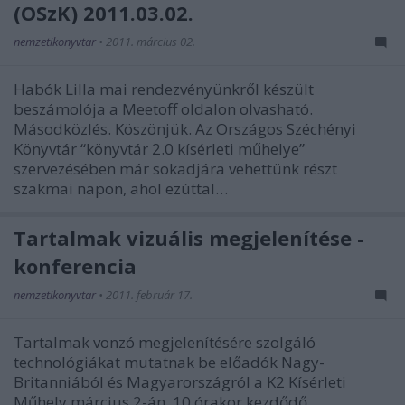
(OSzK) 2011.03.02.
nemzetikonyvtar
•
2011. március 02.
Habók Lilla mai rendezvényünkről készült
beszámolója a Meetoff oldalon olvasható.
Másodközlés. Köszönjük. Az Országos Széchényi
Könyvtár “könyvtár 2.0 kísérleti műhelye”
szervezésében már sokadjára vehettünk részt
szakmai napon, ahol ezúttal…
Tartalmak vizuális megjelenítése -
konferencia
nemzetikonyvtar
•
2011. február 17.
Tartalmak vonzó megjelenítésére szolgáló
technológiákat mutatnak be előadók Nagy-
Britanniából és Magyarországról a K2 Kísérleti
Műhely március 2-án, 10 órakor kezdődő