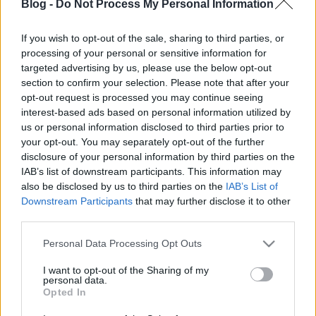
Blog -
Do Not Process My Personal Information
meghallgatjátok jó Hunyadi Jánosról
… Nándor-Fehérvárrul.”
If you wish to opt-out of the sale, sharing to third parties, or
processing of your personal or sensitive information for
Az 1456-os nándorfehérvári diadalra
targeted advertising by us, please use the below opt-out
emlékezünk
section to confirm your selection. Please note that after your
nemzetikonyvtar
•
2022. július 22.
opt-out request is processed you may continue seeing
interest-based ads based on personal information utilized by
us or personal information disclosed to third parties prior to
Nándorfehérvár ostroma. A kép forrása: Baltavári
your opt-out. You may separately opt-out of the further
Tamás (rendező) Nándorfehérvár 1456. Animációs
disclosure of your personal information by third parties on the
film, Történelmi Animációs Egyesület, 2014. –
IAB’s list of downstream participants. This information may
YouTube „A keresztény világ számára a „Városok
also be disclosed by us to third parties on the
IAB’s List of
királynőjének” [t.i. Konstantinápoly 1453-as] eleste
Downstream Participants
that may further disclose it to other
azt jelentette, hogy szembe kellett nézni a nyers…
third parties.
Please note that this website/app uses one or more Google
Personal Data Processing Opt Outs
services and may gather and store information including but
not limited to your visit or usage behaviour. You may click to
I want to opt-out of the Sharing of my
personal data.
grant or deny consent to Google and its third-party tags to
Opted In
use your data for below specified purposes in below Google
consent section.