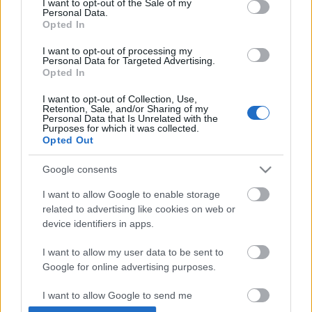
I want to opt-out of the Sale of my
Personal Data.
Opted In
I want to opt-out of processing my
Personal Data for Targeted Advertising.
Opted In
I want to opt-out of Collection, Use,
Retention, Sale, and/or Sharing of my
Personal Data that Is Unrelated with the
Purposes for which it was collected.
A három Mohács. Második rész
Opted Out
1537. Diakovár – az osztrák Mohács
Google consents
nemzetikonyvtar
•
2022. május 03.
I want to allow Google to enable storage
related to advertising like cookies on web or
„Hősvértől pirosult gyásztér, sóhajtva köszöntlek,
device identifiers in apps.
Nemzeti nagylétünk nagy temetője, Mohács!”
Kisfaludy Károly: Mohács. Részlet – Magyar
I want to allow my user data to be sent to
Elektronikus Könyvtár Napjainkban a mohácsi csata,
Google for online advertising purposes.
a „mohácsi vész” képe összeforrt a középkori Magyar
Királyság bukásával; Muhi és Trianon mellett, a
I want to allow Google to send me
nemzet…
personalized advertising.