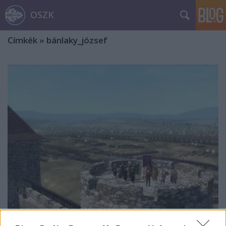
OSZK
Címkék
»
bánlaky_józsef
„Néktök emléközöm, ha