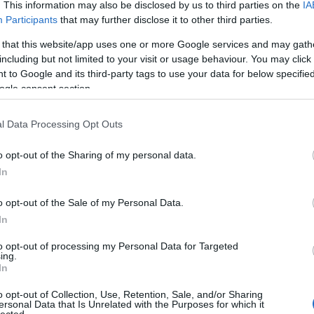
. This information may also be disclosed by us to third parties on the
IA
áp
ar
Participants
that may further disclose it to other third parties.
ar
ar
 that this website/app uses one or more Google services and may gath
(
2
including but not limited to your visit or usage behaviour. You may click 
(
1
 to Google and its third-party tags to use your data for below specifi
ba
ogle consent section.
bá
bá
ba
l Data Processing Opt Outs
bib
(
1
o opt-out of the Sharing of my personal data.
bo
br
In
(
1
bu
o opt-out of the Sale of my Personal Data.
te
In
cs
(
1
vi
to opt-out of processing my Personal Data for Targeted
ing.
da
In
da
de
o opt-out of Collection, Use, Retention, Sale, and/or Sharing
fr
ersonal Data that Is Unrelated with the Purposes for which it
di
lected.