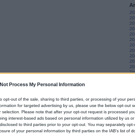
A
20
20
20
20
20
20
20
20
20
20
20
To
Not Process My Personal Information
C
12
to opt-out of the sale, sharing to third parties, or processing of your per
sz
sz
formation for targeted advertising by us, please use the below opt-out s
(
6
r selection. Please note that after your opt-out request is processed y
sz
eing interest-based ads based on personal information utilized by us or
en
disclosed to third parties prior to your opt-out. You may separately opt-
er
losure of your personal information by third parties on the IAB’s list of
sá