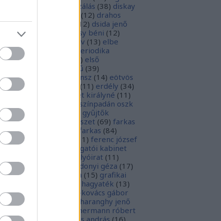
parchívum
(
50
)
digitalizálás
(
38
)
diskay
nke
(
13
)
dohnányi ernő
(
12
)
drahos
tván
(
20
)
drótos lászló
(
12
)
dsida jenő
2
)
dualizmus
(
10
)
egressy béni
(
12
)
ressy gábor
(
16
)
ekönyv
(
13
)
elbe
tván
(
70
)
elektronikus periodika
chívum
(
19
)
előadás
(
23
)
első
lágháború
(
37
)
emlékmű
(
39
)
lékműrombolás
(
25
)
ensz
(
14
)
eötvös
zsef
(
16
)
eötvös loránd
(
11
)
erdély
(
34
)
kel ferenc
(
26
)
erzsébet királyné
(
11
)
rópai unió
(
28
)
európa színpadán oszk
9
)
ex libris
(
87
)
ex libris gyűjtők
űjtemények
(
74
)
fametszet
(
69
)
farkas
renc
(
12
)
farkas gábor farkas
(
84
)
dák sári
(
11
)
fénykép
(
11
)
ferenc józsef
0
)
fery antal
(
56
)
főigazgatói kabinet
8
)
földesi ferenc
(
19
)
folyóirat
(
11
)
lambos ferenc
(
13
)
gárdonyi géza
(
17
)
ndos gábor
(
11
)
grafika
(
15
)
grafikai
akát
(
13
)
gyulai pál
(
16
)
hagyaték
(
13
)
lász gábor
(
10
)
hamvai-kovács gábor
4
)
hanvay hajnalka
(
11
)
haranghy jenő
1
)
herczeg ferenc
(
15
)
hermann róbert
0
)
herman ottó
(
13
)
hess andrás
(
16
)