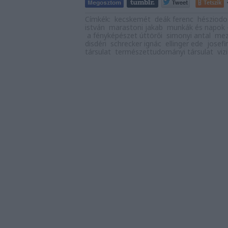
Tetszik
Címkék:
kecskemét
deák ferenc
hésziodo
istván
marastoni jakab
munkák és napok –
a fényképészet úttörői
simonyi antal
mez
disdéri
schrecker ignác
ellinger ede
josef
társulat
természettudományi társulat
viz