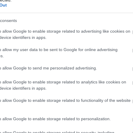
ké
Out
le
is
(
1
consents
eg
is
o allow Google to enable storage related to advertising like cookies on
ar
evice identifiers in apps.
vi
em
o allow my user data to be sent to Google for online advertising
jó
s.
er
eu
(
2
to allow Google to send me personalized advertising.
gy
fe
o allow Google to enable storage related to analytics like cookies on
fe
evice identifiers in apps.
(
2
(
5
ga
o allow Google to enable storage related to functionality of the website
go
pl
ha
o allow Google to enable storage related to personalization.
(
6
(
1
(
1
o allow Google to enable storage related to security, including