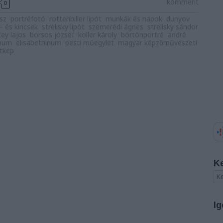
komment
0
sz
portréfotó
rottenbiller lipót
munkák és napok
dunyov
 és kincsek
strelisky lipót
szemerédi ágnes
strelisky sándor
ey lajos
borsos józsef
koller károly
börtönportré
andré
inum
elisabethinum
pesti műegylet
magyar képzőművészeti
itkép
K
Ig