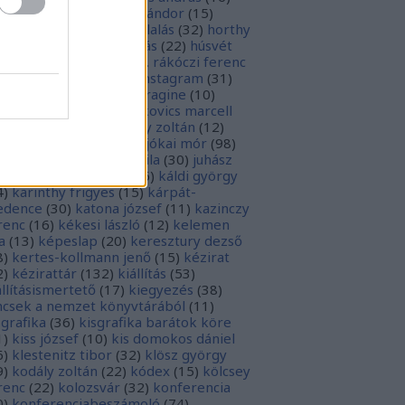
sziodosz
(
111
)
hevesi sándor
(
15
)
man bálint
(
19
)
honfoglalás
(
32
)
horthy
klós
(
12
)
hunyadi mátyás
(
22
)
húsvét
5
)
huszevesamek
(
20
)
ii. rákóczi ferenc
1
)
illyés boglárka
(
16
)
instagram
(
31
)
terjú
(
20
)
jacobus de voragine
(
10
)
nkovich miklós
(
10
)
jankovics marcell
3
)
jászai mari
(
17
)
jékely zoltán
(
12
)
kai-bicentenárium
(
10
)
jókai mór
(
98
)
zsa jános
(
14
)
józsef attila
(
30
)
juhász
ula
(
10
)
kalcsó gyula
(
16
)
káldi györgy
4
)
karinthy frigyes
(
15
)
kárpát-
dence
(
30
)
katona józsef
(
11
)
kazinczy
renc
(
16
)
kékesi lászló
(
12
)
kelemen
a
(
13
)
képeslap
(
20
)
keresztury dezső
8
)
kertes-kollmann jenő
(
15
)
kézirat
2
)
kézirattár
(
132
)
kiállítás
(
53
)
állításismertető
(
17
)
kiegyezés
(
38
)
ncsek a nemzet könyvtárából
(
11
)
sgrafika
(
36
)
kisgrafika barátok köre
1
)
kiss józsef
(
10
)
kis domokos dániel
6
)
klestenitz tibor
(
32
)
klösz györgy
9
)
kodály zoltán
(
22
)
kódex
(
15
)
kölcsey
renc
(
22
)
kolozsvár
(
32
)
konferencia
0
)
konferenciabeszámoló
(
74
)