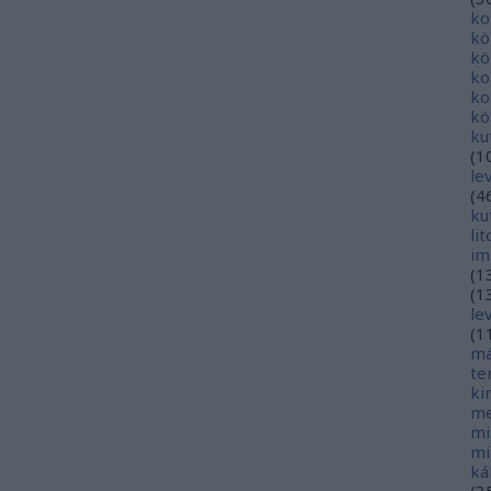
ko
kö
kö
ko
ko
kö
ku
(
1
le
(
4
ku
li
im
(
1
(
1
le
(
1
má
te
ki
me
mi
mi
ká