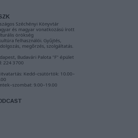
SZK
szágos Széchényi Könyvtár
gyar és magyar vonatkozású írott
lturális örökség
kultúra felhasználói. Gyűjtés,
ldolgozás, megőrzés, szolgáltatás.
dapest, Budavári Palota "F" épület
l: 224 3700
itvatartás: Kedd–csütörtök: 10.00–
.00
ntek–szombat: 9.00–19.00
ODCAST