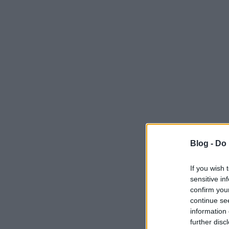
Blog -
Do 
If you wish 
sensitive in
confirm you
continue se
information 
further disc