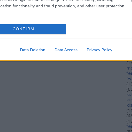
hé
cation functionality and fraud prevention, and other user protection.
hó
mi
(
1
(
2
CONFIRM
in
ja
(
3
jó
Data Deletion
Data Access
Privacy Policy
jó
gy
(
1
me
fe
év
(
1
(
6
ki
ki
ki
(
1
(
4
(
1
fe
(
3