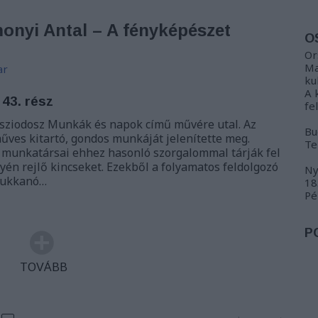
monyi Antal – A fényképészet
O
Or
Ma
ar
ku
A 
 43. rész
fe
sziodosz Munkák és napok című művére utal. Az
Bu
műves kitartó, gondos munkáját jelenítette meg.
Te
 munkatársai ehhez hasonló szorgalommal tárják fel
én rejlő kincseket. Ezekből a folyamatos feldolgozó
Ny
bukkanó…
18
Pé
P
TOVÁBB