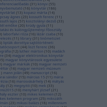
nferenciaelőadás
(
31
)
könyv
(
55
)
nyvbemutató
(
16
)
könyvtár
(
186
)
nyvtárlat
(
13
)
kopasz márta
(
14
)
pcsay ágnes
(
23
)
kossuth ferenc
(
11
)
ssuth lajos
(
57
)
kosztolányi dezső
(
33
)
tél emőke
(
20
)
krúdy gyula
(
11
)
tatási és különgyűjteményi főosztály
0
)
laborfalvi róza
(
16
)
lázár csaba
(
10
)
velezés
(
11
)
library
(
31
)
linómetszet
6
)
lipták dorottya sajtótörténeti
tatócsoport
(
44
)
liszt ferenc
(
36
)
tográfia
(
12
)
luther márton
(
10
)
madách
re
(
34
)
magyar elektronikus könyvtár
35
)
magyar könyvtárosok egyesülete
3
)
magyar márkák
(
10
)
magyar nemzeti
véltár
(
16
)
magyar nemzeti múzeum
1
)
mann jolán
(
49
)
manuscript
(
16
)
rai sándor
(
15
)
március 15
(
11
)
mária
rézia
(
16
)
marosvásárhely
(
14
)
mátyás
rály
(
12
)
megnyitó
(
10
)
mek
(
33
)
nü2015
(
10
)
menyhárt józsef
(
21
)
hály eszter
(
10
)
mikes kelemen
(
12
)
kes kelemen program
(
25
)
mikszáth
lmán
(
23
)
mikusi balázs
(
18
)
millennium