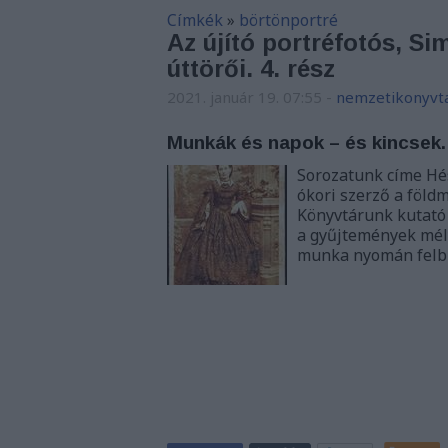
Címkék
»
börtönportré
Az újító portréfotós, Si
úttörői. 4. rész
2021. január 19. 07:55
-
nemzetikonyvt
Munkák és napok – és kincsek.
Sorozatunk címe Hé
ókori szerző a föld
Könyvtárunk kutató
a gyűjtemények mély
munka nyomán fel