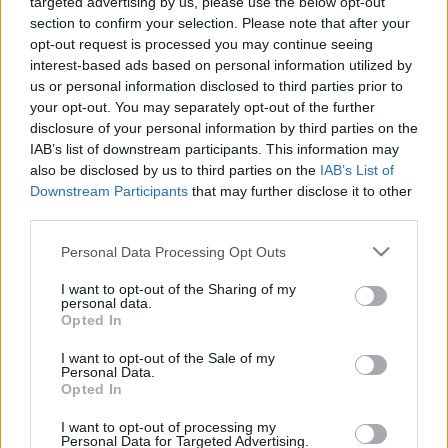
targeted advertising by us, please use the below opt-out
Tudományos Színház. Első rész
section to confirm your selection. Please note that after your
opt-out request is processed you may continue seeing
A közművelődés szolgálatában – Cholnoky Jenő
interest-based ads based on personal information utilized by
nemzetikonyvtar
•
2025. július 22.
us or personal information disclosed to third parties prior to
your opt-out. You may separately opt-out of the further
Cholnoky Jenő (1870. július 23. – 1950. július 5.)
disclosure of your personal information by third parties on the
IAB’s list of downstream participants. This information may
földrajztudósra emlékezünk születésének 155.,
also be disclosed by us to third parties on the
IAB’s List of
halálának 75. évfordulója alkalmából. „A Földrajzi
Downstream Participants
that may further disclose it to other
Társaságban, az Akadémián és az Urániában tartott
third parties.
előadásaimnak mindig az volt a tendenciája, hogy a
földrajzról alkotott siralmas közvéleményt…
Please note that this website/app uses one or more Google
Personal Data Processing Opt Outs
services and may gather and store information including but
not limited to your visit or usage behaviour. You may click to
I want to opt-out of the Sharing of my
personal data.
grant or deny consent to Google and its third-party tags to
Opted In
use your data for below specified purposes in below Google
consent section.
I want to opt-out of the Sale of my
Personal Data.
Opted In
I want to opt-out of processing my
Personal Data for Targeted Advertising.