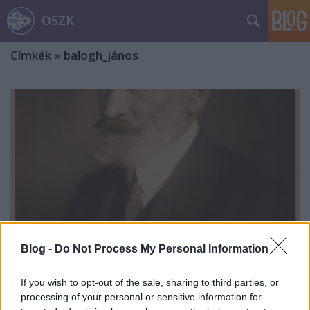
OSZK
Címkék
»
balogh_jános
Blog -
Do Not Process My Personal Information
If you wish to opt-out of the sale, sharing to third parties, or
processing of your personal or sensitive information for
Cholnoky Jenő és az Uránia Magyar