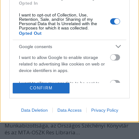
Opted In
I want to opt-out of Collection, Use,
Retention, Sale, and/or Sharing of my
Personal Data that Is Unrelated with the
Purposes for which it was collected.
Opted Out
Előadásokkal és kerekasztal-
Google consents
beszélgetéssel emlékeztek Lipták
I want to allow Google to enable storage
Dorottyára
related to advertising like cookies on web or
device identifiers in apps.
nemzetikonyvtar
•
2019. június 19.
I want to allow my user data to be sent to
CONFIRM
Google for online advertising purposes.
Lipták Dorottya történészre, sajtótörténészre, a
nemzeti könyvtár 2018-ban elhunyt munkatársára,
I want to allow Google to send me
kutatócsoport-vezetőjére emlékezve rendezett
personalized advertising.
Data Deletion
Data Access
Privacy Policy
tudományos konferenciát június 12-én a Magyar
Tudományos Akadémia Sajtótörténeti
I want to allow Google to enable storage
Munkabizottsága, az Országos Széchényi Könyvtár
related to analytics like cookies on web or
és az MTA-OSZK Res Libraria…
device identifiers in apps.