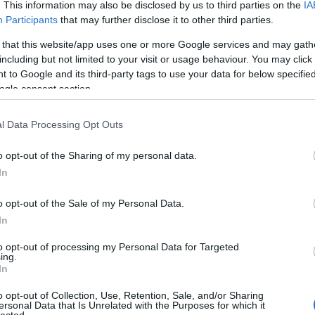
. This information may also be disclosed by us to third parties on the
IA
áp
ar
Participants
that may further disclose it to other third parties.
ar
ar
 that this website/app uses one or more Google services and may gath
(
2
including but not limited to your visit or usage behaviour. You may click 
(
1
 to Google and its third-party tags to use your data for below specifi
ba
ogle consent section.
bá
bá
ba
l Data Processing Opt Outs
bib
(
1
o opt-out of the Sharing of my personal data.
bo
br
In
(
1
bu
o opt-out of the Sale of my Personal Data.
te
In
cs
(
1
vi
to opt-out of processing my Personal Data for Targeted
ing.
da
In
da
de
o opt-out of Collection, Use, Retention, Sale, and/or Sharing
fr
ersonal Data that Is Unrelated with the Purposes for which it
di
lected.