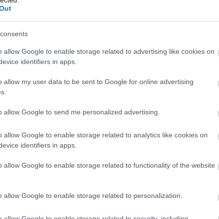
ké
Out
le
is
(
1
consents
eg
is
o allow Google to enable storage related to advertising like cookies on
ar
evice identifiers in apps.
vi
em
o allow my user data to be sent to Google for online advertising
jó
s.
er
eu
(
2
to allow Google to send me personalized advertising.
gy
fe
o allow Google to enable storage related to analytics like cookies on
fe
evice identifiers in apps.
(
2
(
5
ga
o allow Google to enable storage related to functionality of the website
go
pl
ha
o allow Google to enable storage related to personalization.
(
6
(
1
(
1
o allow Google to enable storage related to security, including