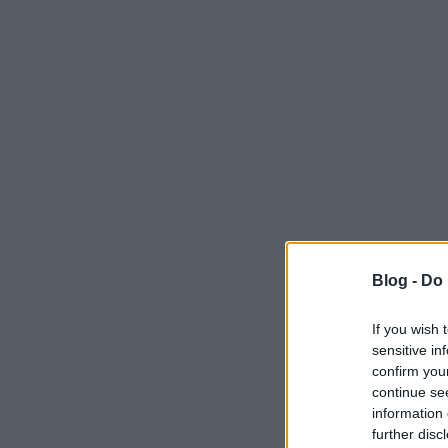
Blog -
Do 
If you wish 
sensitive in
confirm you
continue se
information 
further disc