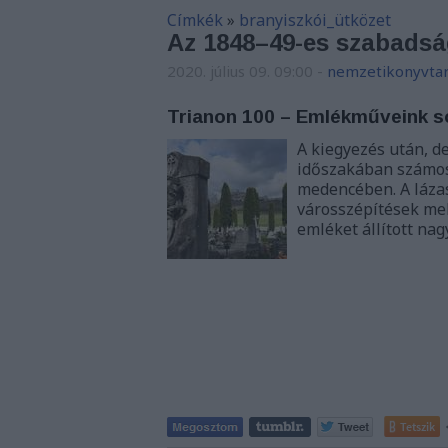
Címkék
»
branyiszkói_ütközet
Az 1848–49-es szabads
2020. július 09. 09:00
-
nemzetikonyvta
Trianon 100 – Emlékműveink s
A kiegyezés után, d
időszakában számos 
medencében. A lázas
városszépítések mel
emléket állított nag
Tetszik