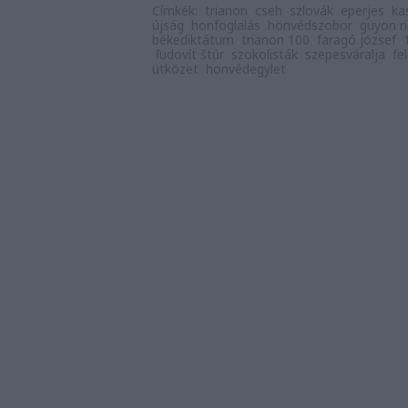
Címkék:
trianon
cseh
szlovák
eperjes
ka
újság
honfoglalás
honvédszobor
guyon r
békediktátum
trianon 100
faragó józsef
ľudovít štúr
szokolisták
szepesváralja
fe
ütközet
honvédegylet