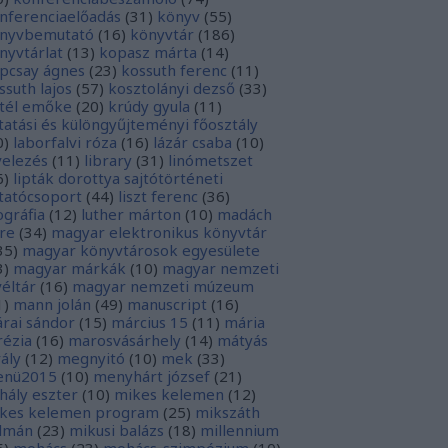
nferenciaelőadás
(
31
)
könyv
(
55
)
nyvbemutató
(
16
)
könyvtár
(
186
)
nyvtárlat
(
13
)
kopasz márta
(
14
)
pcsay ágnes
(
23
)
kossuth ferenc
(
11
)
ssuth lajos
(
57
)
kosztolányi dezső
(
33
)
tél emőke
(
20
)
krúdy gyula
(
11
)
tatási és különgyűjteményi főosztály
0
)
laborfalvi róza
(
16
)
lázár csaba
(
10
)
velezés
(
11
)
library
(
31
)
linómetszet
6
)
lipták dorottya sajtótörténeti
tatócsoport
(
44
)
liszt ferenc
(
36
)
tográfia
(
12
)
luther márton
(
10
)
madách
re
(
34
)
magyar elektronikus könyvtár
35
)
magyar könyvtárosok egyesülete
3
)
magyar márkák
(
10
)
magyar nemzeti
véltár
(
16
)
magyar nemzeti múzeum
1
)
mann jolán
(
49
)
manuscript
(
16
)
rai sándor
(
15
)
március 15
(
11
)
mária
rézia
(
16
)
marosvásárhely
(
14
)
mátyás
rály
(
12
)
megnyitó
(
10
)
mek
(
33
)
nü2015
(
10
)
menyhárt józsef
(
21
)
hály eszter
(
10
)
mikes kelemen
(
12
)
kes kelemen program
(
25
)
mikszáth
lmán
(
23
)
mikusi balázs
(
18
)
millennium