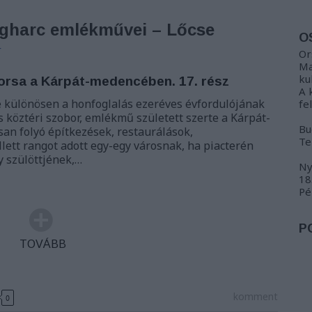
ágharc emlékművei – Lőcse
O
r
Or
Ma
ku
orsa a Kárpát-medencében. 17. rész
A 
e különösen a honfoglalás ezeréves évfordulójának
fe
köztéri szobor, emlékmű született szerte a Kárpát-
Bu
an folyó építkezések, restaurálások,
Te
lett rangot adott egy-egy városnak, ha piacterén
y szülöttjének,…
Ny
18
Pé
P
TOVÁBB
komment
0