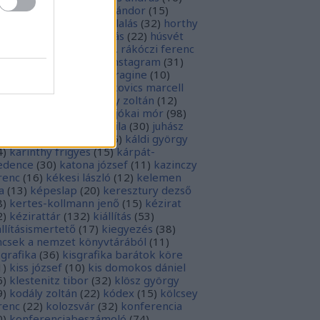
sziodosz
(
111
)
hevesi sándor
(
15
)
man bálint
(
19
)
honfoglalás
(
32
)
horthy
klós
(
12
)
hunyadi mátyás
(
22
)
húsvét
5
)
huszevesamek
(
20
)
ii. rákóczi ferenc
1
)
illyés boglárka
(
16
)
instagram
(
31
)
terjú
(
20
)
jacobus de voragine
(
10
)
nkovich miklós
(
10
)
jankovics marcell
3
)
jászai mari
(
17
)
jékely zoltán
(
12
)
kai-bicentenárium
(
10
)
jókai mór
(
98
)
zsa jános
(
14
)
józsef attila
(
30
)
juhász
ula
(
10
)
kalcsó gyula
(
16
)
káldi györgy
4
)
karinthy frigyes
(
15
)
kárpát-
dence
(
30
)
katona józsef
(
11
)
kazinczy
renc
(
16
)
kékesi lászló
(
12
)
kelemen
a
(
13
)
képeslap
(
20
)
keresztury dezső
8
)
kertes-kollmann jenő
(
15
)
kézirat
2
)
kézirattár
(
132
)
kiállítás
(
53
)
állításismertető
(
17
)
kiegyezés
(
38
)
ncsek a nemzet könyvtárából
(
11
)
sgrafika
(
36
)
kisgrafika barátok köre
1
)
kiss józsef
(
10
)
kis domokos dániel
6
)
klestenitz tibor
(
32
)
klösz györgy
9
)
kodály zoltán
(
22
)
kódex
(
15
)
kölcsey
renc
(
22
)
kolozsvár
(
32
)
konferencia
0
)
konferenciabeszámoló
(
74
)