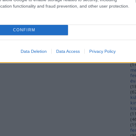
hé
cation functionality and fraud prevention, and other user protection.
hó
mi
(
1
(
2
CONFIRM
in
ja
(
3
jó
Data Deletion
Data Access
Privacy Policy
jó
gy
(
1
me
fe
év
(
1
(
6
ki
ki
ki
(
1
(
4
(
1
fe
(
3