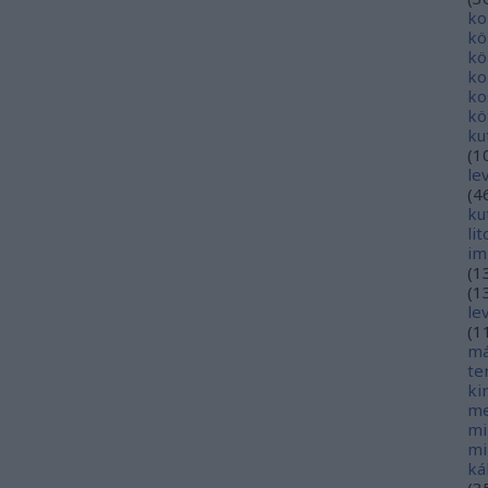
ko
kö
kö
ko
ko
kö
ku
(
1
le
(
4
ku
li
im
(
1
(
1
le
(
1
má
te
ki
me
mi
mi
ká