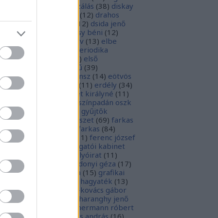
parchívum
(
50
)
digitalizálás
(
38
)
diskay
nke
(
13
)
dohnányi ernő
(
12
)
drahos
tván
(
20
)
drótos lászló
(
12
)
dsida jenő
2
)
dualizmus
(
10
)
egressy béni
(
12
)
ressy gábor
(
16
)
ekönyv
(
13
)
elbe
tván
(
70
)
elektronikus periodika
chívum
(
19
)
előadás
(
23
)
első
lágháború
(
37
)
emlékmű
(
39
)
lékműrombolás
(
25
)
ensz
(
14
)
eötvös
zsef
(
16
)
eötvös loránd
(
11
)
erdély
(
34
)
kel ferenc
(
26
)
erzsébet királyné
(
11
)
rópai unió
(
28
)
európa színpadán oszk
9
)
ex libris
(
87
)
ex libris gyűjtők
űjtemények
(
74
)
fametszet
(
69
)
farkas
renc
(
12
)
farkas gábor farkas
(
84
)
dák sári
(
11
)
fénykép
(
11
)
ferenc józsef
0
)
fery antal
(
56
)
főigazgatói kabinet
8
)
földesi ferenc
(
19
)
folyóirat
(
11
)
lambos ferenc
(
13
)
gárdonyi géza
(
17
)
ndos gábor
(
11
)
grafika
(
15
)
grafikai
akát
(
13
)
gyulai pál
(
16
)
hagyaték
(
13
)
lász gábor
(
10
)
hamvai-kovács gábor
4
)
hanvay hajnalka
(
11
)
haranghy jenő
1
)
herczeg ferenc
(
15
)
hermann róbert
0
)
herman ottó
(
13
)
hess andrás
(
16
)