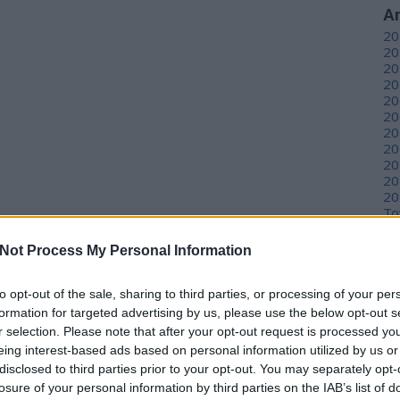
A
20
20
20
20
20
20
20
20
20
20
20
To
Not Process My Personal Information
C
12
to opt-out of the sale, sharing to third parties, or processing of your per
sz
sz
formation for targeted advertising by us, please use the below opt-out s
(
6
r selection. Please note that after your opt-out request is processed y
sz
eing interest-based ads based on personal information utilized by us or
en
disclosed to third parties prior to your opt-out. You may separately opt-
er
losure of your personal information by third parties on the IAB’s list of
sá