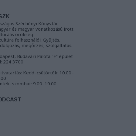
SZK
szágos Széchényi Könyvtár
gyar és magyar vonatkozású írott
lturális örökség
kultúra felhasználói. Gyűjtés,
ldolgozás, megőrzés, szolgáltatás.
dapest, Budavári Palota "F" épület
l: 224 3700
itvatartás: Kedd–csütörtök: 10.00–
.00
ntek–szombat: 9.00–19.00
ODCAST