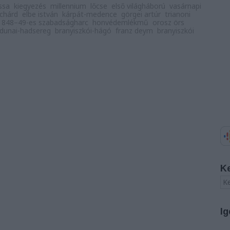
ssa
kiegyezés
millennium
lőcse
első világháború
vasárnapi
ichárd
elbe istván
kárpát-medence
görgei artúr
trianoni
1848–49-es szabadságharc
honvédemlékmű
orosz örs
ldunai-hadsereg
branyiszkói-hágó
franz deym
branyiszkói
K
Ig