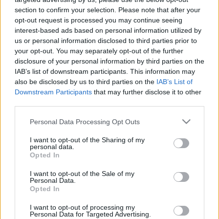
Csíksomlyón
section to confirm your selection. Please note that after your
opt-out request is processed you may continue seeing
nemzetikonyvtar
•
2022. július 02.
interest-based ads based on personal information utilized by
us or personal information disclosed to third parties prior to
Az Ezer Székely Leány Napját 1931-ben rendezték
your opt-out. You may separately opt-out of the further
meg először Csíksomlyón, amely azóta az ugyanott
disclosure of your personal information by third parties on the
tartott, több évszázados hagyománnyal bíró
IAB’s list of downstream participants. This information may
pünkösdi búcsú után a legfontosabb székely
also be disclosed by us to third parties on the
IAB’s List of
Downstream Participants
that may further disclose it to other
közösségi eseményé lett. A programot rendszerint
third parties.
július első szombatjára időzítik, és a székely
népviselet, néptánc,…
Please note that this website/app uses one or more Google
Personal Data Processing Opt Outs
services and may gather and store information including but
not limited to your visit or usage behaviour. You may click to
I want to opt-out of the Sharing of my
personal data.
grant or deny consent to Google and its third-party tags to
Opted In
use your data for below specified purposes in below Google
consent section.
I want to opt-out of the Sale of my
Personal Data.
Opted In
I want to opt-out of processing my
Personal Data for Targeted Advertising.