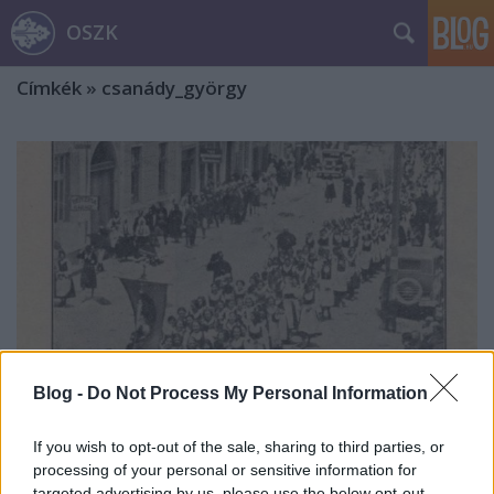
OSZK
Címkék
»
csanády_györgy
Blog -
Do Not Process My Personal Information
If you wish to opt-out of the sale, sharing to third parties, or
processing of your personal or sensitive information for
Az Ezer Székely Leány Napja
targeted advertising by us, please use the below opt-out