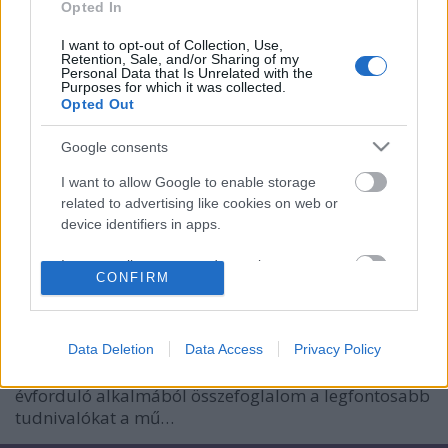
Opted In
I want to opt-out of Collection, Use,
Retention, Sale, and/or Sharing of my
Personal Data that Is Unrelated with the
Purposes for which it was collected.
Opted Out
A Székely himnusz ritmusáról és
Google consents
három szövegváltozatáról
I want to allow Google to enable storage
Száz évvel ezelőtt született a Székely himnusz
related to advertising like cookies on web or
device identifiers in apps.
nemzetikonyvtar
•
2021. július 22.
I want to allow my user data to be sent to
CONFIRM
A vers 1921 májusában jelent meg, megzenésített
Google for online advertising purposes.
változatát pedig egy évvel később, adták elő
Aquincumban, a Székely Egyetemi és Főiskolai
I want to allow Google to send me
Hallgatók Egyesülete (SZEFHE) Májusi nagyáldozat
personalized advertising.
Data Deletion
Data Access
Privacy Policy
nevű 1922. május 22-i rendezvényén. A kettős
I want to allow Google to enable storage
évforduló alkalmából összefoglalom a legfontosabb
related to analytics like cookies on web or
tudnivalókat a mű…
device identifiers in apps.