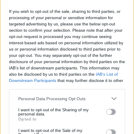
Holl Jenő – Ex libris gyűjtők,
If you wish to opt-out of the sale, sharing to third parties, or
gyűjtemények. 37. rész
processing of your personal or sensitive information for
Munkák és napok – és kincsek. 103. rész
targeted advertising by us, please use the below opt-out
section to confirm your selection. Please note that after your
nemzetikonyvtar
•
2023. augusztus 08.
opt-out request is processed you may continue seeing
interest-based ads based on personal information utilized by
Sorozatunk címe Hésziodosz Munkák és napok című
us or personal information disclosed to third parties prior to
művére utal. Az ókori szerző a földműves kitartó,
your opt-out. You may separately opt-out of the further
gondos munkáját jelenítette meg. Könyvtárunk
disclosure of your personal information by third parties on the
kutató munkatársai ehhez hasonló szorgalommal
IAB’s list of downstream participants. This information may
tárják fel a gyűjtemények mélyén rejlő kincseket.
also be disclosed by us to third parties on the
IAB’s List of
Ezekből a folyamatos feldolgozó munka nyomán
Downstream Participants
that may further disclose it to other
third parties.
felbukkanó…
Please note that this website/app uses one or more Google
Personal Data Processing Opt Outs
services and may gather and store information including but
not limited to your visit or usage behaviour. You may click to
I want to opt-out of the Sharing of my
personal data.
grant or deny consent to Google and its third-party tags to
Opted In
use your data for below specified purposes in below Google
consent section.
I want to opt-out of the Sale of my