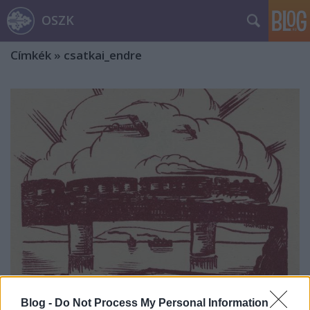
OSZK
Címkék
»
csatkai_endre
A soproni vasútigazgató, műgyűjtő
Blog -
Do Not Process My Personal Information