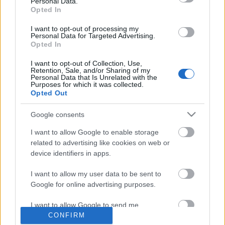
Personal Data.
Opted In
I want to opt-out of processing my
Personal Data for Targeted Advertising.
Opted In
I want to opt-out of Collection, Use,
Retention, Sale, and/or Sharing of my
Personal Data that Is Unrelated with the
Purposes for which it was collected.
Opted Out
Google consents
I want to allow Google to enable storage
related to advertising like cookies on web or
device identifiers in apps.
A Kossuth-díjas soproni
helytörténész, muzeológus Csatkai
I want to allow my user data to be sent to
Google for online advertising purposes.
Endre – Ex libris gyűjtők,
gyűjtemények. 14. rész
I want to allow Google to send me
CONFIRM
personalized advertising.
Munkák és napok – és kincsek. 65. rész