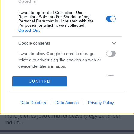
Opted In
I want to opt-out of Collection, Use,
Retention, Sale, and/or Sharing of my
Personal Data that Is Unrelated with the
Purposes for which it was collected.
Opted Out
Google consents
Interdiszciplináris konferencia a
I want to allow Google to enable storage
pálos rendről Budapesten
related to advertising like cookies on web or
device identifiers in apps.
nemzetikonyvtar
•
2024. október 07.
I want to allow my user data to be sent to
CONFIRM
2024. szeptember 12-én és 13-án kétnapos
Google for online advertising purposes.
konferenciát tartottak az egyetlen magyar alapítású
és máig létező szerzetesrend, a Magyar Pálos Rend
I want to allow Google to send me
történetéről és jelenéről Budapesten, a D50 Hotel és
Data Deletion
Data Access
Privacy Policy
personalized advertising.
Rendezvényközpontban. A Pálosok nyomában –
múlt, jelen és jövő című rendezvény egy 2019-ben
I want to allow Google to enable storage
indult…
related to analytics like cookies on web or
device identifiers in apps.