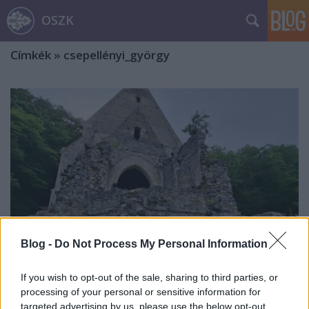
OSZK
Címkék
»
csepellényi_györgy
Blog -
Do Not Process My Personal Information
If you wish to opt-out of the sale, sharing to third parties, or
processing of your personal or sensitive information for
„Nem elrejtőzni a világ elől.”
targeted advertising by us, please use the below opt-out