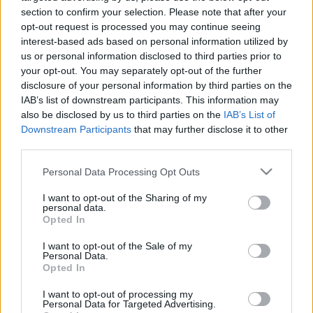
A pálos rend nyomában Északkelet-
section to confirm your selection. Please note that after your
opt-out request is processed you may continue seeing
Magyarországon
interest-based ads based on personal information utilized by
nemzetikonyvtar
•
2026. június 25.
us or personal information disclosed to third parties prior to
your opt-out. You may separately opt-out of the further
A Tokaj-Hegyalja Egyetem (továbbiakban THE)
disclosure of your personal information by third parties on the
Kulturális Örökség Tudományok Tanszéke és a
IAB’s list of downstream participants. This information may
sátoraljaújhelyi Kazinczy Ferenc Múzeum 2026.
also be disclosed by us to third parties on the
IAB’s List of
június 3. és 5. között pálos konferenciát rendezett,
Downstream Participants
that may further disclose it to other
third parties.
amelynek első napján Sárospatakon, második
napján Sátoraljaújhelyen hangoztak el az előadások,
Please note that this website/app uses one or more Google
Personal Data Processing Opt Outs
a harmadik napon…
services and may gather and store information including but
not limited to your visit or usage behaviour. You may click to
I want to opt-out of the Sharing of my
personal data.
grant or deny consent to Google and its third-party tags to
Opted In
use your data for below specified purposes in below Google
consent section.
I want to opt-out of the Sale of my
Personal Data.
Opted In
I want to opt-out of processing my
Personal Data for Targeted Advertising.