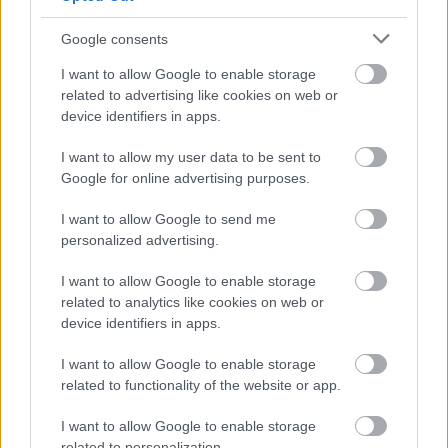
Apponyi Sándor-emlékév. 5. rész
Google consents
nemzetikonyvtar
•
2025. június 24.
I want to allow Google to enable storage
related to advertising like cookies on web or
A könyv- és történelemszeretők itthon és a világon
device identifiers in apps.
egyaránt ismerik Apponyi Sándor, a tudós bibiofil, a
nagylelkű mecénás, a múzeumalapító nevét, aki a
I want to allow my user data to be sent to
nemzeti könyvtárra hagyta mintegy 15.000
Google for online advertising purposes.
dokumentumot tartalmazó teljes bibliotékáját. De a
nagyközönség vajon tudja-e, mi mindent
I want to allow Google to send me
köszönhetünk…
personalized advertising.
I want to allow Google to enable storage
related to analytics like cookies on web or
device identifiers in apps.
I want to allow Google to enable storage
related to functionality of the website or app.
I want to allow Google to enable storage
related to personalization.