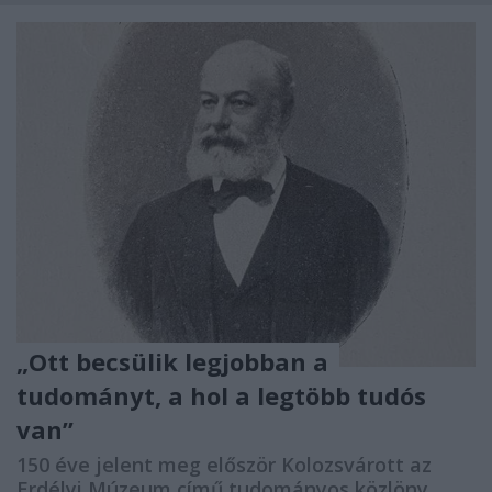
„Ott becsülik legjobban a
tudományt, a hol a legtöbb tudós
van”
150 éve jelent meg először Kolozsvárott az
Erdélyi Múzeum című tudományos közlöny