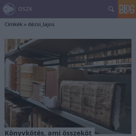
OSZK
Címkék
»
dézsi_lajos
Könyvkötés, ami összeköt