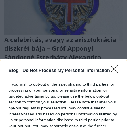
A celebritás, avagy az arisztokrácia
diszkrét bája – Gróf Apponyi
Sándorné Esterházy Alexandra
portréja. 3.
Blog -
Do Not Process My Personal Information
Apponyi Sándor-emlékév. 5. rész
nemzetikonyvtar
•
2025. július 17.
If you wish to opt-out of the sale, sharing to third parties, or
processing of your personal or sensitive information for
targeted advertising by us, please use the below opt-out
A könyv- és történelemszeretők itthon és a világon
section to confirm your selection. Please note that after your
egyaránt ismerik Apponyi Sándor, a tudós bibiofil, a
opt-out request is processed you may continue seeing
nagylelkű mecénás, a múzeumalapító nevét, aki a
interest-based ads based on personal information utilized by
nemzeti könyvtárra hagyta mintegy 15.000
us or personal information disclosed to third parties prior to
dokumentumot tartalmazó teljes bibliotékáját. De a
your opt-out. You may separately opt-out of the further