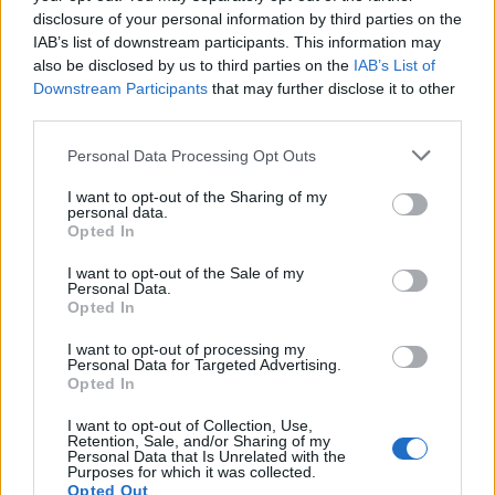
nagyközönség vajon tudja-e, mi mindent
disclosure of your personal information by third parties on the
köszönhetünk…
IAB’s list of downstream participants. This information may
also be disclosed by us to third parties on the
IAB’s List of
Downstream Participants
that may further disclose it to other
third parties.
Please note that this website/app uses one or more Google
Personal Data Processing Opt Outs
services and may gather and store information including but
not limited to your visit or usage behaviour. You may click to
I want to opt-out of the Sharing of my
personal data.
grant or deny consent to Google and its third-party tags to
Opted In
use your data for below specified purposes in below Google
consent section.
I want to opt-out of the Sale of my
Personal Data.
Opted In
I want to opt-out of processing my
Personal Data for Targeted Advertising.
Opted In
Egy nagyasszony élete – Gróf
I want to opt-out of Collection, Use,
Retention, Sale, and/or Sharing of my
Apponyi Sándorné Esterházy
Personal Data that Is Unrelated with the
Purposes for which it was collected.
Alexandra portréja. 1.
Opted Out