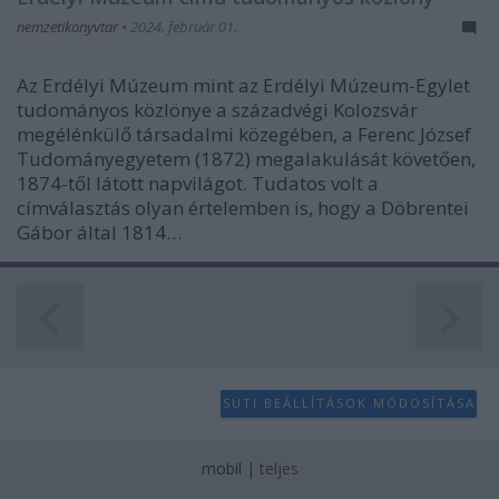
nemzetikonyvtar
•
2024. február 01.
Az Erdélyi Múzeum mint az Erdélyi Múzeum-Egylet
tudományos közlönye a századvégi Kolozsvár
megélénkülő társadalmi közegében, a Ferenc József
Tudományegyetem (1872) megalakulását követően,
1874-től látott napvilágot. Tudatos volt a
címválasztás olyan értelemben is, hogy a Döbrentei
Gábor által 1814…
SÜTI BEÁLLÍTÁSOK MÓDOSÍTÁSA
mobil
|
teljes