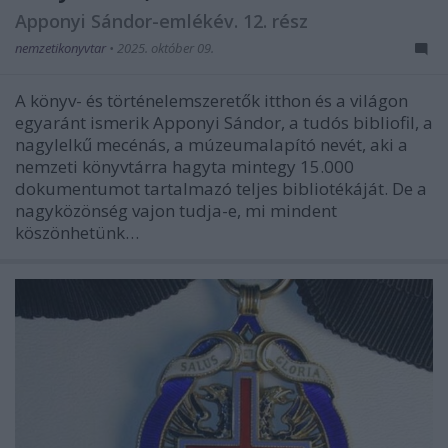
Apponyi Sándor-emlékév. 12. rész
nemzetikonyvtar
•
2025. október 09.
A könyv- és történelemszeretők itthon és a világon
egyaránt ismerik Apponyi Sándor, a tudós bibliofil, a
nagylelkű mecénás, a múzeumalapító nevét, aki a
nemzeti könyvtárra hagyta mintegy 15.000
dokumentumot tartalmazó teljes bibliotékáját. De a
nagyközönség vajon tudja-e, mi mindent
köszönhetünk…