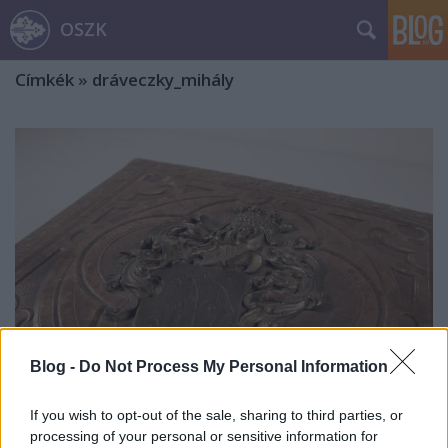
OSZK
Címkék
»
dráveczky_mihály
Blog -
Do Not Process My Personal Information
If you wish to opt-out of the sale, sharing to third parties, or
A Dráveczkyek. Egy dzsentri família
processing of your personal or sensitive information for