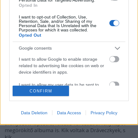
Opted In
I want to opt-out of Collection, Use,
Retention, Sale, and/or Sharing of my
Personal Data that Is Unrelated with the
Purposes for which it was collected.
Opted Out
Google consents
A Dráveczkyek. Egy dzsentri família
I want to allow Google to enable storage
története. Második rész
related to advertising like cookies on web or
Mennyire dzsentri a dzsentri?
device identifiers in apps.
nemzetikonyvtar
•
2022. március 16.
I want to allow my user data to be sent to
Google for online advertising purposes.
CONFIRM
Történeti Fénykép- és Videótár gyűjteményünk
fontos részét képezik a családi fényképalbumok.
I want to allow Google to send me
Ilyen különlegességnek számít a Dráveczky (máskor
personalized advertising.
Data Deletion
Data Access
Privacy Policy
Dráveczi, néha meg Dráveczki) család bőrkötéses,
aranyozott lapszélű, félszáz 19. századi fényképet
I want to allow Google to enable storage
megörökítő albuma is. Kik voltak a Dráveczkyek, s
related to analytics like cookies on web or
device identifiers in apps.
kik…