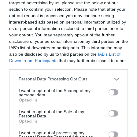
targeted advertising by us, please use the below opt-out
története. Harmadik rész
section to confirm your selection. Please note that after your
Az objektív előtt
opt-out request is processed you may continue seeing
interest-based ads based on personal information utilized by
nemzetikonyvtar
•
2022. március 23.
us or personal information disclosed to third parties prior to
your opt-out. You may separately opt-out of the further
Történeti Fénykép- és Videótár gyűjteményünk
disclosure of your personal information by third parties on the
fontos részét képezik a családi fényképalbumok.
IAB’s list of downstream participants. This information may
Ilyen különlegességnek számít a Dráveczky (máskor
also be disclosed by us to third parties on the
IAB’s List of
Dráveczi, néha meg Dráveczki) család bőrkötéses,
Downstream Participants
that may further disclose it to other
aranyozott lapszélű, félszáz 19. századi fényképet
third parties.
megörökítő albuma is. Kik voltak a Dráveczkyek, s
Please note that this website/app uses one or more Google
Personal Data Processing Opt Outs
kik…
services and may gather and store information including but
not limited to your visit or usage behaviour. You may click to
I want to opt-out of the Sharing of my
personal data.
grant or deny consent to Google and its third-party tags to
Opted In
use your data for below specified purposes in below Google
consent section.
I want to opt-out of the Sale of my
Personal Data.
Opted In
I want to opt-out of processing my
Personal Data for Targeted Advertising.