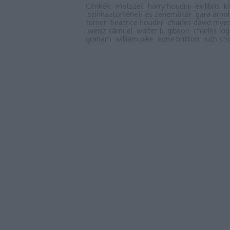
Címkék:
metszet
harry houdini
ex libris
k
színháztörténeti és zeneműtár
gara arno
turner
beatrice houdini
charles david mye
weisz sámuel
walter b. gibson
charles lo
graham
william pike
edna britton
ruth st