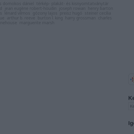
is domokos dániel
térkép- plakát- és kisnyomtatványtár
ld
jean eugène robert-houdin
joseph rowan
henry barton
rs
lénard vilmos
gózony lajos
preisz hugó
steiner cecília
gue
arthur b. reeve
burton l. king
harry grossman
charles
onehouse
marguerite marsh
K
Ig