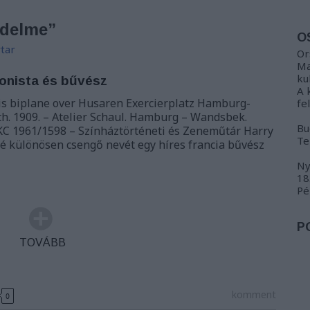
edelme”
O
tar
Or
Ma
ku
zionista és bűvész
A 
 his biplane over Husaren Exercierplatz Hamburg-
fe
h. 1909. – Atelier Schaul. Hamburg – Wandsbek.
Bu
T KC 1961/1598 – Színháztörténeti és Zeneműtár Harry
Te
sé különösen csengő nevét egy híres francia bűvész
Ny
18
Pé
P
TOVÁBB
komment
0