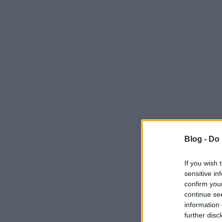
Blog -
Do 
If you wish 
sensitive in
confirm you
continue se
information 
further disc