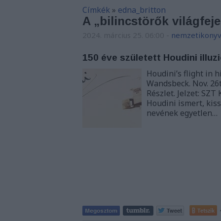
Címkék
»
edna_britton
A „bilincstörők világfej
2024. március 25. 06:00
-
nemzetikonyv
150 éve született Houdini illu
Houdini’s flight in
Wandsbeck. Nov. 26t
Részlet. Jelzet: SZ
Houdini ismert, kis
nevének egyetlen…
Tetszik