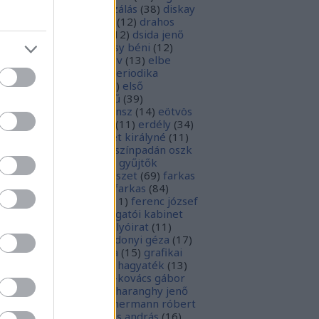
parchívum
(
50
)
digitalizálás
(
38
)
diskay
nke
(
13
)
dohnányi ernő
(
12
)
drahos
tván
(
20
)
drótos lászló
(
12
)
dsida jenő
2
)
dualizmus
(
10
)
egressy béni
(
12
)
ressy gábor
(
16
)
ekönyv
(
13
)
elbe
tván
(
70
)
elektronikus periodika
chívum
(
19
)
előadás
(
23
)
első
lágháború
(
37
)
emlékmű
(
39
)
lékműrombolás
(
25
)
ensz
(
14
)
eötvös
zsef
(
16
)
eötvös loránd
(
11
)
erdély
(
34
)
kel ferenc
(
26
)
erzsébet királyné
(
11
)
rópai unió
(
28
)
európa színpadán oszk
9
)
ex libris
(
87
)
ex libris gyűjtők
űjtemények
(
74
)
fametszet
(
69
)
farkas
renc
(
12
)
farkas gábor farkas
(
84
)
dák sári
(
11
)
fénykép
(
11
)
ferenc józsef
0
)
fery antal
(
56
)
főigazgatói kabinet
8
)
földesi ferenc
(
19
)
folyóirat
(
11
)
lambos ferenc
(
13
)
gárdonyi géza
(
17
)
ndos gábor
(
11
)
grafika
(
15
)
grafikai
akát
(
13
)
gyulai pál
(
16
)
hagyaték
(
13
)
lász gábor
(
10
)
hamvai-kovács gábor
4
)
hanvay hajnalka
(
11
)
haranghy jenő
1
)
herczeg ferenc
(
15
)
hermann róbert
0
)
herman ottó
(
13
)
hess andrás
(
16
)