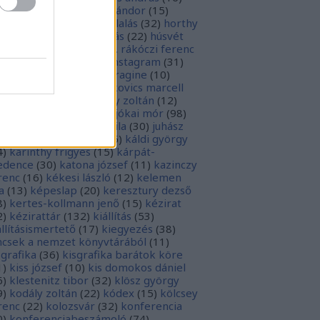
sziodosz
(
111
)
hevesi sándor
(
15
)
man bálint
(
19
)
honfoglalás
(
32
)
horthy
klós
(
12
)
hunyadi mátyás
(
22
)
húsvét
5
)
huszevesamek
(
20
)
ii. rákóczi ferenc
1
)
illyés boglárka
(
16
)
instagram
(
31
)
terjú
(
20
)
jacobus de voragine
(
10
)
nkovich miklós
(
10
)
jankovics marcell
3
)
jászai mari
(
17
)
jékely zoltán
(
12
)
kai-bicentenárium
(
10
)
jókai mór
(
98
)
zsa jános
(
14
)
józsef attila
(
30
)
juhász
ula
(
10
)
kalcsó gyula
(
16
)
káldi györgy
4
)
karinthy frigyes
(
15
)
kárpát-
dence
(
30
)
katona józsef
(
11
)
kazinczy
renc
(
16
)
kékesi lászló
(
12
)
kelemen
a
(
13
)
képeslap
(
20
)
keresztury dezső
8
)
kertes-kollmann jenő
(
15
)
kézirat
2
)
kézirattár
(
132
)
kiállítás
(
53
)
állításismertető
(
17
)
kiegyezés
(
38
)
ncsek a nemzet könyvtárából
(
11
)
sgrafika
(
36
)
kisgrafika barátok köre
1
)
kiss józsef
(
10
)
kis domokos dániel
6
)
klestenitz tibor
(
32
)
klösz györgy
9
)
kodály zoltán
(
22
)
kódex
(
15
)
kölcsey
renc
(
22
)
kolozsvár
(
32
)
konferencia
0
)
konferenciabeszámoló
(
74
)