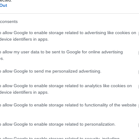
ké
Out
le
is
(
1
consents
eg
is
o allow Google to enable storage related to advertising like cookies on
ar
evice identifiers in apps.
vi
em
o allow my user data to be sent to Google for online advertising
jó
s.
er
eu
(
2
to allow Google to send me personalized advertising.
gy
fe
o allow Google to enable storage related to analytics like cookies on
fe
evice identifiers in apps.
(
2
(
5
ga
o allow Google to enable storage related to functionality of the website
go
pl
ha
o allow Google to enable storage related to personalization.
(
6
(
1
(
1
o allow Google to enable storage related to security, including