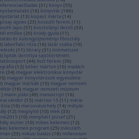
nferenciaelőadás
(
31
)
könyv
(
55
)
nyvbemutató
(
16
)
könyvtár
(
186
)
nyvtárlat
(
13
)
kopasz márta
(
14
)
pcsay ágnes
(
23
)
kossuth ferenc
(
11
)
ssuth lajos
(
57
)
kosztolányi dezső
(
33
)
tél emőke
(
20
)
krúdy gyula
(
11
)
tatási és különgyűjteményi főosztály
0
)
laborfalvi róza
(
16
)
lázár csaba
(
10
)
velezés
(
11
)
library
(
31
)
linómetszet
6
)
lipták dorottya sajtótörténeti
tatócsoport
(
44
)
liszt ferenc
(
36
)
tográfia
(
12
)
luther márton
(
10
)
madách
re
(
34
)
magyar elektronikus könyvtár
35
)
magyar könyvtárosok egyesülete
3
)
magyar márkák
(
10
)
magyar nemzeti
véltár
(
16
)
magyar nemzeti múzeum
1
)
mann jolán
(
49
)
manuscript
(
16
)
rai sándor
(
15
)
március 15
(
11
)
mária
rézia
(
16
)
marosvásárhely
(
14
)
mátyás
rály
(
12
)
megnyitó
(
10
)
mek
(
33
)
nü2015
(
10
)
menyhárt józsef
(
21
)
hály eszter
(
10
)
mikes kelemen
(
12
)
kes kelemen program
(
25
)
mikszáth
lmán
(
23
)
mikusi balázs
(
18
)
millennium