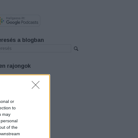
eresés a blogban
en rajongok
rchívum
26 augusztus
(
3
)
26 július
(
12
)
26 június
(
12
)
sonal or
26 május
(
14
)
ection to
26 április
(
11
)
ou may
26 március
(
15
)
 personal
26 február
(
14
)
out of the
26 január
(
12
)
25 december
(
12
)
 downstream