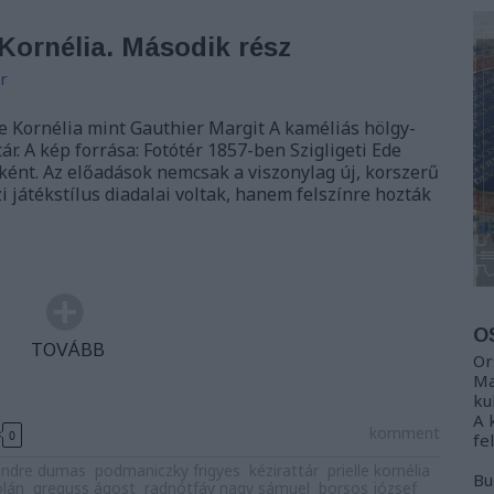
e Kornélia. Második rész
r
le Kornélia mint Gauthier Margit A kaméliás hölgy-
tár. A kép forrása: Fotótér 1857-ben Szigligeti Ede
ként. Az előadások nemcsak a viszonylag új, korszerű
 játékstílus diadalai voltak, hanem felszínre hozták
O
TOVÁBB
Or
Ma
ku
A 
komment
0
fe
andre dumas
podmaniczky frigyes
kézirattár
prielle kornélia
Bu
olán
greguss ágost
radnótfáy nagy sámuel
borsos józsef