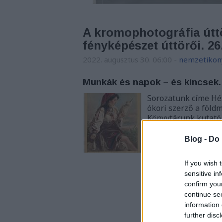
A kromophotográfia úttö
fényképészet úttörői. 26
2022. augusztus 30. 06:00
-
nemzetikon
Munkák és napok – és kincsek.
Sorozatunk címe Hé
ókori szerző a föld
Könyvtárunk kutató
a gyűjtemények mély
munka nyomán fel
Blog -
Do 
If you wish 
sensitive in
confirm you
continue se
information 
further disc