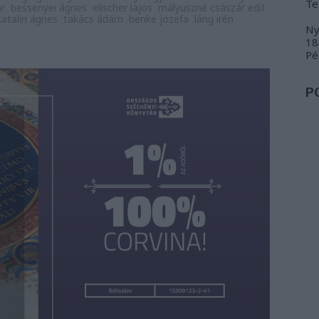
Te
ár
bessenyei ágnes
elischer lajos
mályuszné császár edit
katalin ágnes
takács ádám
benke jozefa
láng irén
Ny
18
Pé
P