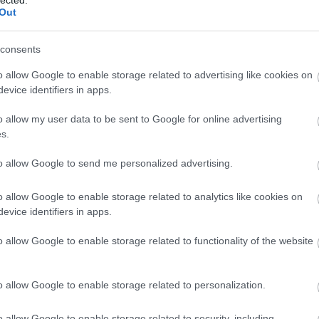
(
1
bukkanó…
Out
bo
br
(
1
consents
bu
te
o allow Google to enable storage related to advertising like cookies on
cs
evice identifiers in apps.
TOVÁBB
(
1
vi
o allow my user data to be sent to Google for online advertising
da
s.
da
de
komment
0
fr
to allow Google to send me personalized advertising.
dosz
vahot imre
tinnye
munkák és napok
farkas zsuzsanna
di
k és napok – és kincsek
történeti fénykép- és videótár
ké
borsos józsef
gondy károly
egey istván
főigazgatói kabinet
o allow Google to enable storage related to analytics like cookies on
le
ula
leopold kupelwieser
guyon-debaufre richárd
ferdinand
is
evice identifiers in apps.
dezső
színezett fénykép
szentkuty istván
szendrei jános
(
1
opp jenő
szendeffy józsef
eg
o allow Google to enable storage related to functionality of the website
is
ar
ntri família története. Harmadik
vi
o allow Google to enable storage related to personalization.
em
jó
er
tar
o allow Google to enable storage related to security, including