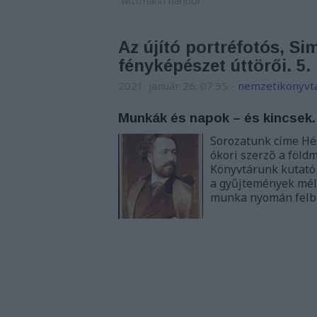
wittmann nándor
Az újító portréfotós, Si
fényképészet úttörői. 5.
2021. január 26. 07:55
-
nemzetikonyvt
Munkák és napok – és kincsek.
Sorozatunk címe Hé
ókori szerző a föld
Könyvtárunk kutató
a gyűjtemények mély
munka nyomán fel