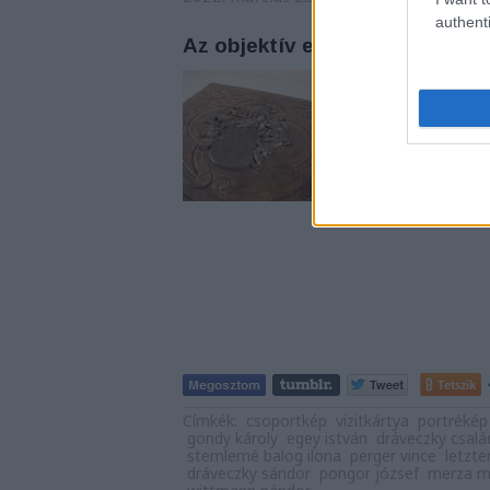
authenti
Az objektív előtt
Történeti Fénykép- 
családi fényképalb
(máskor Dráveczi, n
lapszélű, félszáz 19
a Dráveczkyek, s ki
Tetszik
Címkék:
csoportkép
vizitkártya
portrékép
gondy károly
egey istván
dráveczky csalá
stemlerné balog ilona
perger vince
letzte
dráveczky sándor
pongor józsef
merza m