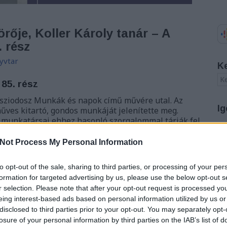
rője, Koller Károly tanár – A
. rész
yvtar
K
 85. rész
sziodosz Munkák és napok című művére utal. Az
Ig
műves kitartó, gondos munkáját jelenítette meg.
 munkatársai ehhez hasonló szorgalommal tárják fel
én rejlő kincseket. Ezekből a folyamatos feldolgozó
A
bukkanó…
Not Process My Personal Information
20
20
20
to opt-out of the sale, sharing to third parties, or processing of your per
20
formation for targeted advertising by us, please use the below opt-out s
20
r selection. Please note that after your opt-out request is processed y
20
eing interest-based ads based on personal information utilized by us or
20
TOVÁBB
disclosed to third parties prior to your opt-out. You may separately opt-
20
20
losure of your personal information by third parties on the IAB’s list of