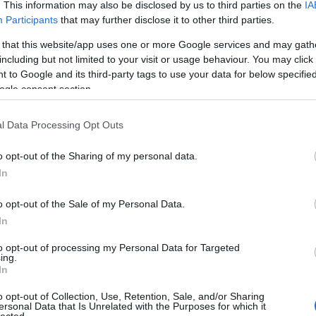
20
. This information may also be disclosed by us to third parties on the
IA
20
komment
Participants
that may further disclose it to other third parties.
0
To
ebrecen
pest
beszterce
jókai mór
hésziodosz
mária valéria
 that this website/app uses one or more Google services and may gath
enc
orbán balázs
vastagh györgy
laborfalvi róza
munkák és
including but not limited to your visit or usage behaviour. You may click 
ideótár
szemerédi ágnes
a fényképészet úttörői
borsos
C
 to Google and its third-party tags to use your data for below specifi
ván
színháztörténeti és zeneműtár
kozmata ferenc
12
 jános
láni mária
glatz tivadar
asbóth kamill
vastag györgy
ogle consent section.
sz
motipográfia
rupprecht mihály
demjén lászló
koller tivadar
sz
(
6
l Data Processing Opt Outs
sz
en
 Albert fényképészeti
o opt-out of the Sharing of my personal data.
er
sá
ázadban – A fényképészet úttörői.
In
áp
ar
o opt-out of the Sale of my Personal Data.
ar
ar
ar
In
(
2
 76. rész
(
1
to opt-out of processing my Personal Data for Targeted
ing.
ba
sziodosz Munkák és napok című művére utal. Az
In
bá
műves kitartó, gondos munkáját jelenítette meg.
bá
 munkatársai ehhez hasonló szorgalommal tárják fel
o opt-out of Collection, Use, Retention, Sale, and/or Sharing
ba
ersonal Data that Is Unrelated with the Purposes for which it
én rejlő kincseket. Ezekből a folyamatos feldolgozó
bib
lected.