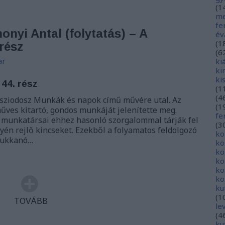
(
1
me
fe
monyi Antal (folytatás) – A
év
(
1
 rész
(
6
ar
ki
ki
ki
 44. rész
(
1
(
4
sziodosz Munkák és napok című művére utal. Az
(
1
műves kitartó, gondos munkáját jelenítette meg.
fe
 munkatársai ehhez hasonló szorgalommal tárják fel
(
3
én rejlő kincseket. Ezekből a folyamatos feldolgozó
ko
bukkanó…
kö
kö
ko
ko
kö
ku
(
1
TOVÁBB
le
(
4
ku