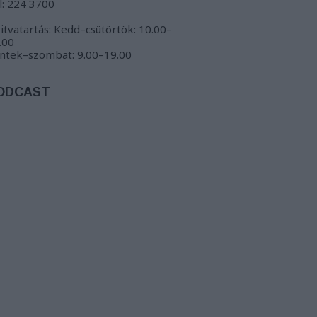
l: 224 3700
itvatartás: Kedd–csütörtök: 10.00–
.00
ntek–szombat: 9.00–19.00
ODCAST