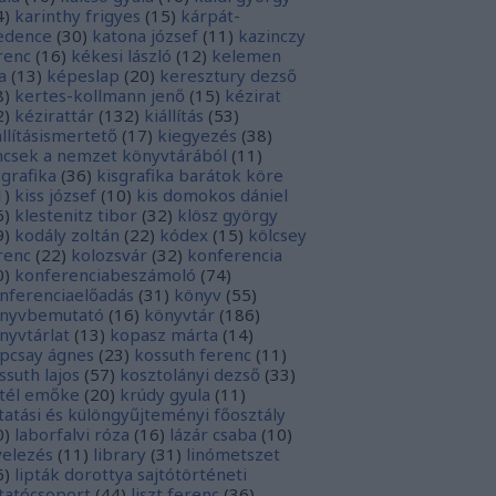
4
)
karinthy frigyes
(
15
)
kárpát-
dence
(
30
)
katona józsef
(
11
)
kazinczy
renc
(
16
)
kékesi lászló
(
12
)
kelemen
a
(
13
)
képeslap
(
20
)
keresztury dezső
8
)
kertes-kollmann jenő
(
15
)
kézirat
2
)
kézirattár
(
132
)
kiállítás
(
53
)
állításismertető
(
17
)
kiegyezés
(
38
)
ncsek a nemzet könyvtárából
(
11
)
sgrafika
(
36
)
kisgrafika barátok köre
1
)
kiss józsef
(
10
)
kis domokos dániel
6
)
klestenitz tibor
(
32
)
klösz györgy
9
)
kodály zoltán
(
22
)
kódex
(
15
)
kölcsey
renc
(
22
)
kolozsvár
(
32
)
konferencia
0
)
konferenciabeszámoló
(
74
)
nferenciaelőadás
(
31
)
könyv
(
55
)
nyvbemutató
(
16
)
könyvtár
(
186
)
nyvtárlat
(
13
)
kopasz márta
(
14
)
pcsay ágnes
(
23
)
kossuth ferenc
(
11
)
ssuth lajos
(
57
)
kosztolányi dezső
(
33
)
tél emőke
(
20
)
krúdy gyula
(
11
)
tatási és különgyűjteményi főosztály
0
)
laborfalvi róza
(
16
)
lázár csaba
(
10
)
velezés
(
11
)
library
(
31
)
linómetszet
6
)
lipták dorottya sajtótörténeti
tatócsoport
(
44
)
liszt ferenc
(
36
)