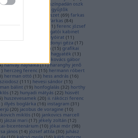
rópai unió
(
28
)
európa színpadán oszk
9
)
ex libris
(
87
)
ex libris gyűjtők
űjtemények
(
74
)
fametszet
(
69
)
farkas
renc
(
12
)
farkas gábor farkas
(
84
)
dák sári
(
11
)
fénykép
(
11
)
ferenc józsef
0
)
fery antal
(
56
)
főigazgatói kabinet
8
)
földesi ferenc
(
19
)
folyóirat
(
11
)
lambos ferenc
(
13
)
gárdonyi géza
(
17
)
ndos gábor
(
11
)
grafika
(
15
)
grafikai
akát
(
13
)
gyulai pál
(
16
)
hagyaték
(
13
)
lász gábor
(
10
)
hamvai-kovács gábor
4
)
hanvay hajnalka
(
11
)
haranghy jenő
1
)
herczeg ferenc
(
15
)
hermann róbert
0
)
herman ottó
(
13
)
hess andrás
(
16
)
sziodosz
(
111
)
hevesi sándor
(
15
)
man bálint
(
19
)
honfoglalás
(
32
)
horthy
klós
(
12
)
hunyadi mátyás
(
22
)
húsvét
5
)
huszevesamek
(
20
)
ii. rákóczi ferenc
1
)
illyés boglárka
(
16
)
instagram
(
31
)
terjú
(
20
)
jacobus de voragine
(
10
)
nkovich miklós
(
10
)
jankovics marcell
3
)
jászai mari
(
17
)
jékely zoltán
(
12
)
kai-bicentenárium
(
10
)
jókai mór
(
98
)
zsa jános
(
14
)
józsef attila
(
30
)
juhász
ula
(
10
)
kalcsó gyula
(
16
)
káldi györgy