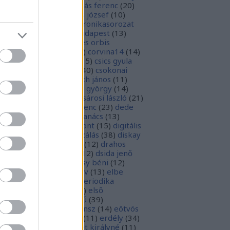
1
)
boka lászló
(
17
)
bordás ferenc
(
20
)
rsa gedeon
(
19
)
borsos józsef
(
10
)
ódy sándor
(
12
)
Budaikronikasorozat
0
)
budai krónika
(
25
)
budapest
(
13
)
day györgy
(
13
)
civitates orbis
rrarum
(
23
)
corvina
(
51
)
corvina14
(
14
)
evej
(
24
)
csiby mihály
(
15
)
csics gyula
4
)
csobán endre attila
(
40
)
csokonai
téz mihály
(
20
)
damjanich jános
(
11
)
ncs szabolcs
(
14
)
danku györgy
(
14
)
nte alighieri
(
11
)
deák-sárosi lászló
(
21
)
ák eszter
(
10
)
deák ferenc
(
23
)
dede
anciska
(
51
)
diaszpóra tanács
(
13
)
gitális bölcsészeti központ
(
15
)
digitális
parchívum
(
50
)
digitalizálás
(
38
)
diskay
nke
(
13
)
dohnányi ernő
(
12
)
drahos
tván
(
20
)
drótos lászló
(
12
)
dsida jenő
2
)
dualizmus
(
10
)
egressy béni
(
12
)
ressy gábor
(
16
)
ekönyv
(
13
)
elbe
tván
(
70
)
elektronikus periodika
chívum
(
19
)
előadás
(
23
)
első
lágháború
(
37
)
emlékmű
(
39
)
lékműrombolás
(
25
)
ensz
(
14
)
eötvös
zsef
(
16
)
eötvös loránd
(
11
)
erdély
(
34
)
kel ferenc
(
26
)
erzsébet királyné
(
11
)