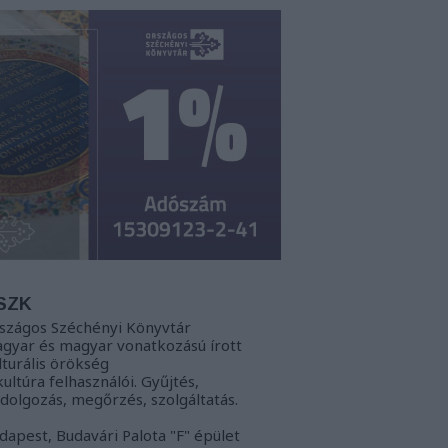
SZK
szágos Széchényi Könyvtár
gyar és magyar vonatkozású írott
lturális örökség
kultúra felhasználói. Gyűjtés,
ldolgozás, megőrzés, szolgáltatás.
dapest, Budavári Palota "F" épület