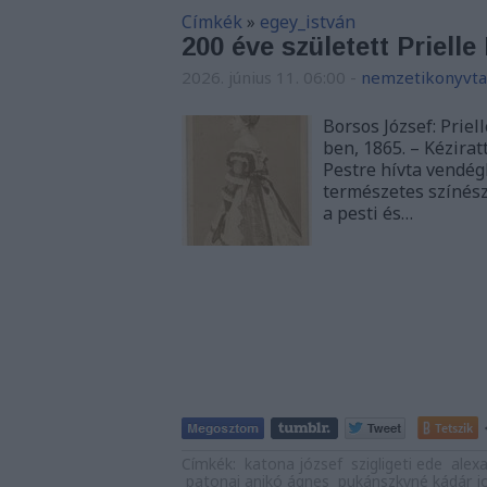
Címkék
»
egey_istván
200 éve született Priell
2026. június 11. 06:00
-
nemzetikonyvta
Borsos József: Priel
ben, 1865. – Kézirat
Pestre hívta vendég
természetes színészi
a pesti és…
Tetszik
Címkék:
katona józsef
szigligeti ede
alex
patonai anikó ágnes
pukánszkyné kádár j