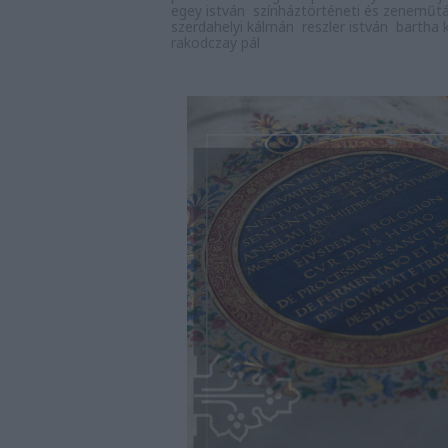
egey istván
színháztörténeti és zeneműt
szerdahelyi kálmán
reszler istván
bartha 
rakodczay pál