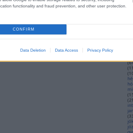
eu
cation functionality and fraud prevention, and other user protection.
(
2
gy
fe
fe
CONFIRM
(
2
(
5
ga
go
Data Deletion
Data Access
Privacy Policy
pl
ha
(
6
(
1
(
1
hé
hó
mi
(
1
(
2
in
ja
(
3
jó
jó
gy