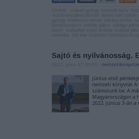
Címkék:
szabad györgy
kossuth lajos
lono
konferenciabeszámoló
dénes iván zoltán
györgy
melkovics tamás
bárány zsófia
ma
kutatócsoport
erdődy gábor
szilágyi adri
lászló
szabadné suján andrea
szabad júlia
veronika
100 éve született történész és 
Sajtó és nyilvánosság. E
2022. július 07. 06:00
-
nemzetikonyvta
Június első péntekj
nemzeti könyvtár. A
számolunk be. A más
Magyarországon a h
2022. június 3-án a