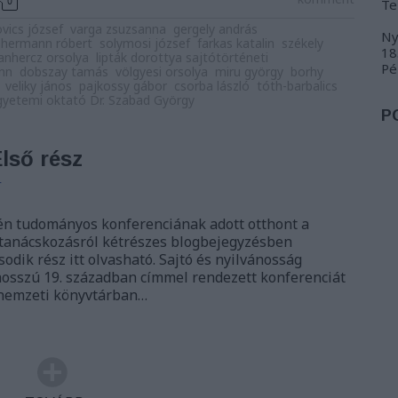
0
Te
vics józsef
varga zsuzsanna
gergely andrás
Ny
hermann róbert
solymosi józsef
farkas katalin
székely
18
nhercz orsolya
lipták dorottya sajtótörténeti
Pé
enn
dobszay tamás
völgyesi orsolya
miru györgy
borhy
veliky jános
pajkossy gábor
csorba lászló
tóth-barbalics
egyetemi oktató Dr. Szabad György
P
lső rész
r
én tudományos konferenciának adott otthont a
 tanácskozásról kétrészes blogbejegyzésben
odik rész itt olvasható. Sajtó és nyilvánosság
osszú 19. században címmel rendezett konferenciát
 nemzeti könyvtárban…