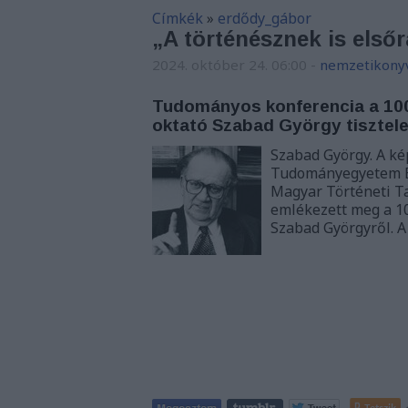
Címkék
»
erdődy_gábor
„A történésznek is első
2024. október 24. 06:00
-
nemzetikony
Tudományos konferencia a 100
oktató Szabad György tisztel
Szabad György. A ké
Tudományegyetem Bö
Magyar Történeti T
emlékezett meg a 100
Szabad Györgyről. 
Tetszik