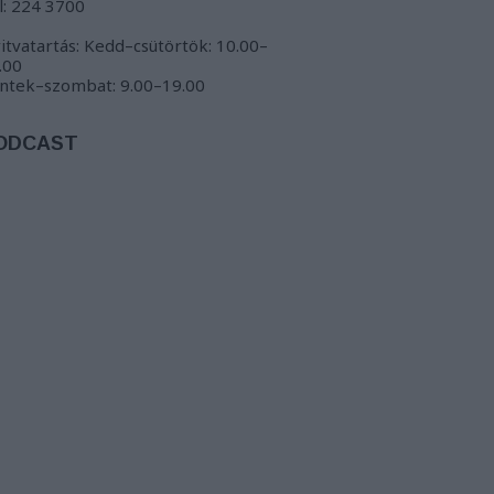
l: 224 3700
itvatartás: Kedd–csütörtök: 10.00–
.00
ntek–szombat: 9.00–19.00
ODCAST