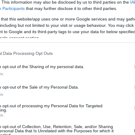
20
. This information may also be disclosed by us to third parties on the
IA
20
Participants
that may further disclose it to other third parties.
To
 that this website/app uses one or more Google services and may gath
including but not limited to your visit or usage behaviour. You may click 
C
 to Google and its third-party tags to use your data for below specifi
12
ogle consent section.
sz
sz
(
6
l Data Processing Opt Outs
sz
en
o opt-out of the Sharing of my personal data.
er
sá
In
áp
ar
o opt-out of the Sale of my Personal Data.
ar
ar
In
(
2
(
1
to opt-out of processing my Personal Data for Targeted
ing.
ba
In
bá
bá
o opt-out of Collection, Use, Retention, Sale, and/or Sharing
ba
ersonal Data that Is Unrelated with the Purposes for which it
bib
lected.