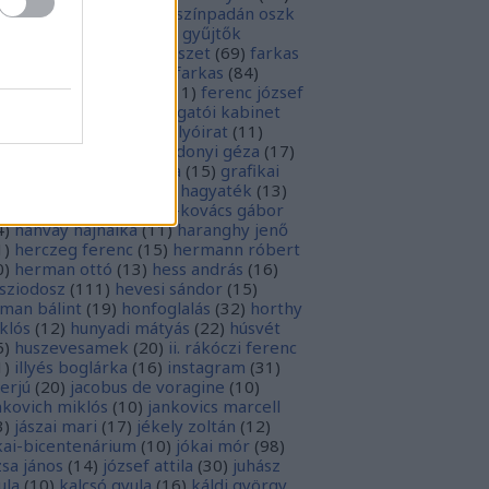
rópai unió
(
28
)
európa színpadán oszk
9
)
ex libris
(
87
)
ex libris gyűjtők
űjtemények
(
74
)
fametszet
(
69
)
farkas
renc
(
12
)
farkas gábor farkas
(
84
)
dák sári
(
11
)
fénykép
(
11
)
ferenc józsef
0
)
fery antal
(
56
)
főigazgatói kabinet
8
)
földesi ferenc
(
19
)
folyóirat
(
11
)
lambos ferenc
(
13
)
gárdonyi géza
(
17
)
ndos gábor
(
11
)
grafika
(
15
)
grafikai
akát
(
13
)
gyulai pál
(
16
)
hagyaték
(
13
)
lász gábor
(
10
)
hamvai-kovács gábor
4
)
hanvay hajnalka
(
11
)
haranghy jenő
1
)
herczeg ferenc
(
15
)
hermann róbert
0
)
herman ottó
(
13
)
hess andrás
(
16
)
sziodosz
(
111
)
hevesi sándor
(
15
)
man bálint
(
19
)
honfoglalás
(
32
)
horthy
klós
(
12
)
hunyadi mátyás
(
22
)
húsvét
5
)
huszevesamek
(
20
)
ii. rákóczi ferenc
1
)
illyés boglárka
(
16
)
instagram
(
31
)
terjú
(
20
)
jacobus de voragine
(
10
)
nkovich miklós
(
10
)
jankovics marcell
3
)
jászai mari
(
17
)
jékely zoltán
(
12
)
kai-bicentenárium
(
10
)
jókai mór
(
98
)
zsa jános
(
14
)
józsef attila
(
30
)
juhász
ula
(
10
)
kalcsó gyula
(
16
)
káldi györgy