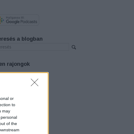
eresés a blogban
en rajongok
rchívum
26 augusztus
(
3
)
26 július
(
12
)
26 június
(
12
)
sonal or
26 május
(
14
)
ection to
26 április
(
11
)
ou may
26 március
(
15
)
 personal
26 február
(
14
)
out of the
26 január
(
12
)
25 december
(
12
)
 downstream