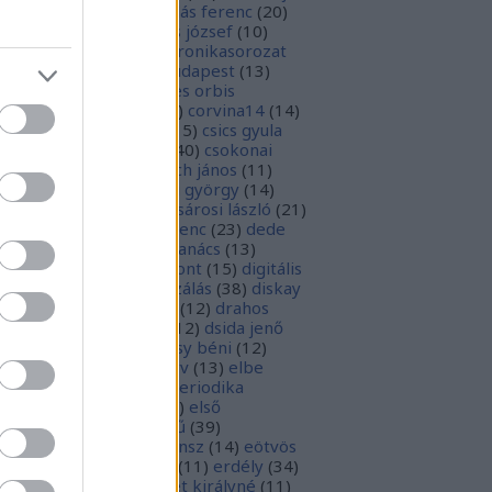
1
)
boka lászló
(
17
)
bordás ferenc
(
20
)
rsa gedeon
(
19
)
borsos józsef
(
10
)
ódy sándor
(
12
)
Budaikronikasorozat
0
)
budai krónika
(
25
)
budapest
(
13
)
day györgy
(
13
)
civitates orbis
rrarum
(
23
)
corvina
(
51
)
corvina14
(
14
)
evej
(
24
)
csiby mihály
(
15
)
csics gyula
4
)
csobán endre attila
(
40
)
csokonai
téz mihály
(
20
)
damjanich jános
(
11
)
ncs szabolcs
(
14
)
danku györgy
(
14
)
nte alighieri
(
11
)
deák-sárosi lászló
(
21
)
ák eszter
(
10
)
deák ferenc
(
23
)
dede
anciska
(
51
)
diaszpóra tanács
(
13
)
gitális bölcsészeti központ
(
15
)
digitális
parchívum
(
50
)
digitalizálás
(
38
)
diskay
nke
(
13
)
dohnányi ernő
(
12
)
drahos
tván
(
20
)
drótos lászló
(
12
)
dsida jenő
2
)
dualizmus
(
10
)
egressy béni
(
12
)
ressy gábor
(
16
)
ekönyv
(
13
)
elbe
tván
(
70
)
elektronikus periodika
chívum
(
19
)
előadás
(
23
)
első
lágháború
(
37
)
emlékmű
(
39
)
lékműrombolás
(
25
)
ensz
(
14
)
eötvös
zsef
(
16
)
eötvös loránd
(
11
)
erdély
(
34
)
kel ferenc
(
26
)
erzsébet királyné
(
11
)