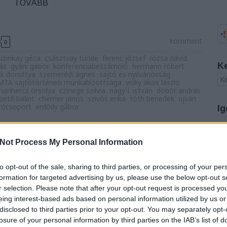
TOVÁBB
komment
0
uzinkay géza
császtvay tünde
ferenc józsef
rózsa dávid
K
ás
gyáni gábor
konferenciabeszámoló
hermann róbert
ák dorottya
szemerédi ágnes
sajtó és nyilvánosság
MTA sajtótörténeti munkabizottsága
visky ákos lászló
manhercz orsolya
czinege szilvia
nagy-l. istván
döbör andrás
pető bálint
cherrier jános
szívós erika
tóth benedek
ujvári
atócsoport
erdődy gábor
Ig
A
Not Process My Personal Information
20
20
20
to opt-out of the sale, sharing to third parties, or processing of your per
20
formation for targeted advertising by us, please use the below opt-out s
20
r selection. Please note that after your opt-out request is processed y
20
eing interest-based ads based on personal information utilized by us or
20
disclosed to third parties prior to your opt-out. You may separately opt-
20
20
losure of your personal information by third parties on the IAB’s list of