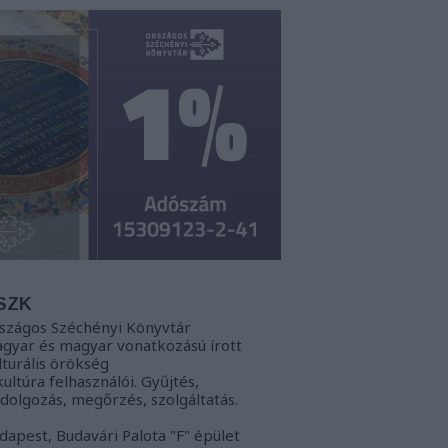
SZK
szágos Széchényi Könyvtár
gyar és magyar vonatkozású írott
lturális örökség
kultúra felhasználói. Gyűjtés,
ldolgozás, megőrzés, szolgáltatás.
dapest, Budavári Palota "F" épület