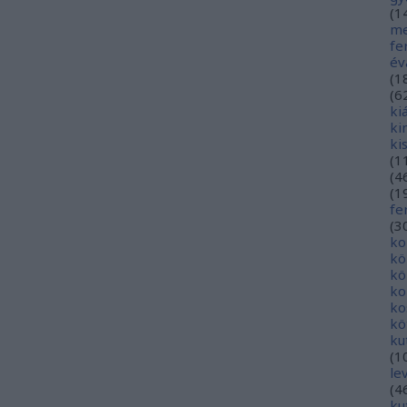
(
1
me
fe
év
(
1
(
6
ki
ki
ki
(
1
(
4
(
1
fe
(
3
ko
kö
kö
ko
ko
kö
ku
(
1
le
(
4
ku