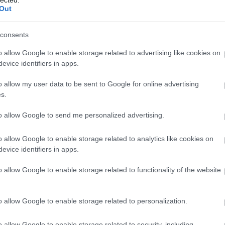
(
1
Out
bo
br
(
1
consents
bu
te
o allow Google to enable storage related to advertising like cookies on
cs
evice identifiers in apps.
(
1
vi
o allow my user data to be sent to Google for online advertising
da
s.
da
de
fr
to allow Google to send me personalized advertising.
di
ké
o allow Google to enable storage related to analytics like cookies on
le
is
evice identifiers in apps.
(
1
eg
o allow Google to enable storage related to functionality of the website
is
ar
vi
o allow Google to enable storage related to personalization.
em
jó
er
o allow Google to enable storage related to security, including