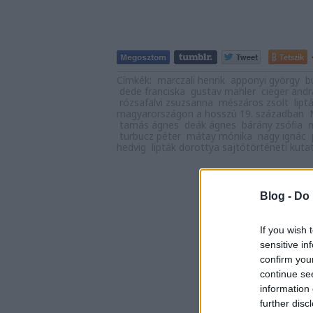
Tetszik
Címkék:
marczali henrik
apponyi györgy
b
dede franciska
gustav mahler
cieger andr
rózsafalvi zsuzsanna
mészáros zsolt
lipt
magyarországon a hosszú 19. században
tamás ágnes
deák ágnes
bárány zsófia
turbucz péter
mátay mónika
nagy ignác
hedvig
lipták dorottya sajtótörténeti kut
Blog -
Do 
If you wish 
sensitive in
confirm you
continue se
information 
further disc