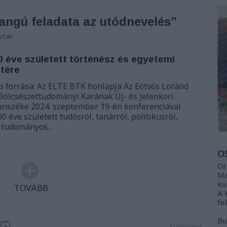
rangú feladata az utódnevelés”
vtar
 éve született történész és egyetemi
etére
p forrása: Az ELTE BTK honlapja Az Eötvös Loránd
lcsészettudományi Karának Új- és Jelenkori
anszéke 2024. szeptember 19-én konferenciával
 éve született tudósról, tanárról, politikusról,
A tudományos…
O
Or
Ma
ku
TOVÁBB
A 
fe
Bu
komment