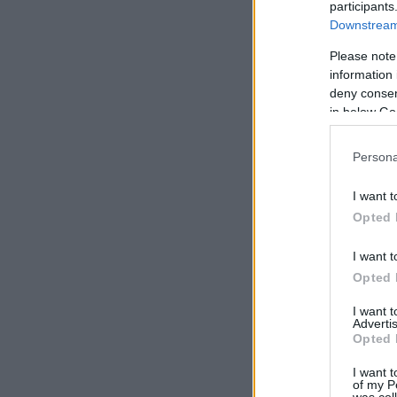
participants
Downstream 
Please note
information 
deny consent
in below Go
Persona
I want t
Opted 
I want t
Opted 
I want 
Advertis
Opted 
I want t
of my P
was col