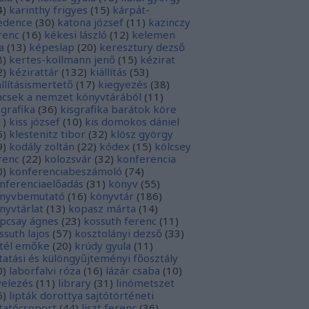
4
)
karinthy frigyes
(
15
)
kárpát-
dence
(
30
)
katona józsef
(
11
)
kazinczy
renc
(
16
)
kékesi lászló
(
12
)
kelemen
a
(
13
)
képeslap
(
20
)
keresztury dezső
8
)
kertes-kollmann jenő
(
15
)
kézirat
2
)
kézirattár
(
132
)
kiállítás
(
53
)
állításismertető
(
17
)
kiegyezés
(
38
)
ncsek a nemzet könyvtárából
(
11
)
sgrafika
(
36
)
kisgrafika barátok köre
1
)
kiss józsef
(
10
)
kis domokos dániel
6
)
klestenitz tibor
(
32
)
klösz györgy
9
)
kodály zoltán
(
22
)
kódex
(
15
)
kölcsey
renc
(
22
)
kolozsvár
(
32
)
konferencia
0
)
konferenciabeszámoló
(
74
)
nferenciaelőadás
(
31
)
könyv
(
55
)
nyvbemutató
(
16
)
könyvtár
(
186
)
nyvtárlat
(
13
)
kopasz márta
(
14
)
pcsay ágnes
(
23
)
kossuth ferenc
(
11
)
ssuth lajos
(
57
)
kosztolányi dezső
(
33
)
tél emőke
(
20
)
krúdy gyula
(
11
)
tatási és különgyűjteményi főosztály
0
)
laborfalvi róza
(
16
)
lázár csaba
(
10
)
velezés
(
11
)
library
(
31
)
linómetszet
6
)
lipták dorottya sajtótörténeti
tatócsoport
(
44
)
liszt ferenc
(
36
)