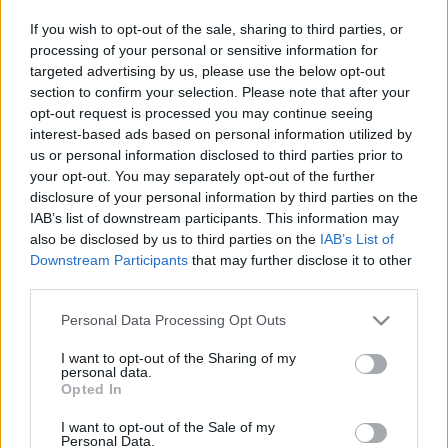
Lujza, Jászai Mari és Manga szerepe
If you wish to opt-out of the sale, sharing to third parties, or
Jókai Mór Fekete vér című
processing of your personal or sensitive information for
targeted advertising by us, please use the below opt-out
darabjában. Első rész
section to confirm your selection. Please note that after your
nemzetikonyvtar
•
2025. március 11.
opt-out request is processed you may continue seeing
interest-based ads based on personal information utilized by
us or personal information disclosed to third parties prior to
Jókai Mór születésének 200. évfordulója alkalmából
your opt-out. You may separately opt-out of the further
az Országos Széchényi Könyvtár, a HUN-REN BTK
disclosure of your personal information by third parties on the
Irodalomtudományi Intézet, a Jókai 200
IAB’s list of downstream participants. This information may
kutatócsoport és a Szegedi Tudományegyetem
also be disclosed by us to third parties on the
IAB’s List of
Irodalom- és Kultúratudományi Doktori Iskolája
Downstream Participants
that may further disclose it to other
2025. február 17–19. között rendezte meg a Jókai
third parties.
200 bicentenáriumi…
Please note that this website/app uses one or more Google
Personal Data Processing Opt Outs
services and may gather and store information including but
not limited to your visit or usage behaviour. You may click to
I want to opt-out of the Sharing of my
personal data.
grant or deny consent to Google and its third-party tags to
Opted In
use your data for below specified purposes in below Google
consent section.
I want to opt-out of the Sale of my
Personal Data.