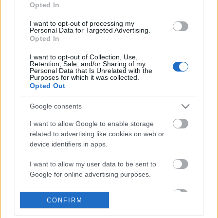
Opted In
I want to opt-out of processing my
Personal Data for Targeted Advertising.
Opted In
I want to opt-out of Collection, Use,
Retention, Sale, and/or Sharing of my
Personal Data that Is Unrelated with the
Purposes for which it was collected.
Opted Out
Google consents
I want to allow Google to enable storage
related to advertising like cookies on web or
device identifiers in apps.
Kazinczy Ferenc könyvtárából
I want to allow my user data to be sent to
származó ősnyomtatvány-
Google for online advertising purposes.
kolligátum
I want to allow Google to send me
Munkák és napok – és kincsek. 25. rész
CONFIRM
personalized advertising.
nemzetikonyvtar
•
2020. július 21.