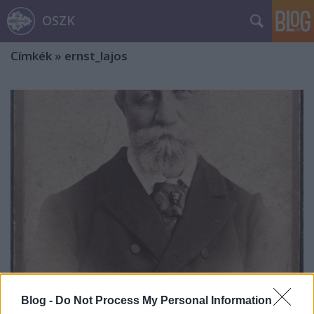
OSZK
Címkék
»
ernst_lajos
Blog -
Do Not Process My Personal Information
Nagy Bella, Boér Hermin, Blaha