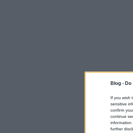
Blog -
Do 
If you wish 
sensitive in
confirm you
continue se
information 
further disc