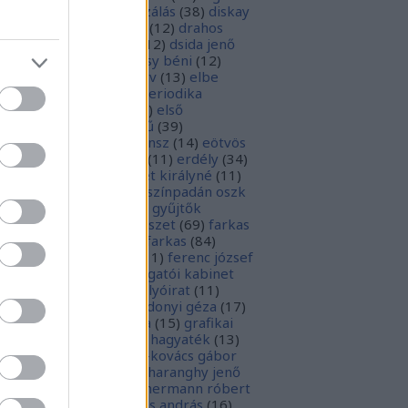
parchívum
(
50
)
digitalizálás
(
38
)
diskay
nke
(
13
)
dohnányi ernő
(
12
)
drahos
tván
(
20
)
drótos lászló
(
12
)
dsida jenő
2
)
dualizmus
(
10
)
egressy béni
(
12
)
ressy gábor
(
16
)
ekönyv
(
13
)
elbe
tván
(
70
)
elektronikus periodika
chívum
(
19
)
előadás
(
23
)
első
lágháború
(
37
)
emlékmű
(
39
)
lékműrombolás
(
25
)
ensz
(
14
)
eötvös
zsef
(
16
)
eötvös loránd
(
11
)
erdély
(
34
)
kel ferenc
(
26
)
erzsébet királyné
(
11
)
rópai unió
(
28
)
európa színpadán oszk
9
)
ex libris
(
87
)
ex libris gyűjtők
űjtemények
(
74
)
fametszet
(
69
)
farkas
renc
(
12
)
farkas gábor farkas
(
84
)
dák sári
(
11
)
fénykép
(
11
)
ferenc józsef
0
)
fery antal
(
56
)
főigazgatói kabinet
8
)
földesi ferenc
(
19
)
folyóirat
(
11
)
lambos ferenc
(
13
)
gárdonyi géza
(
17
)
ndos gábor
(
11
)
grafika
(
15
)
grafikai
akát
(
13
)
gyulai pál
(
16
)
hagyaték
(
13
)
lász gábor
(
10
)
hamvai-kovács gábor
4
)
hanvay hajnalka
(
11
)
haranghy jenő
1
)
herczeg ferenc
(
15
)
hermann róbert
0
)
herman ottó
(
13
)
hess andrás
(
16
)