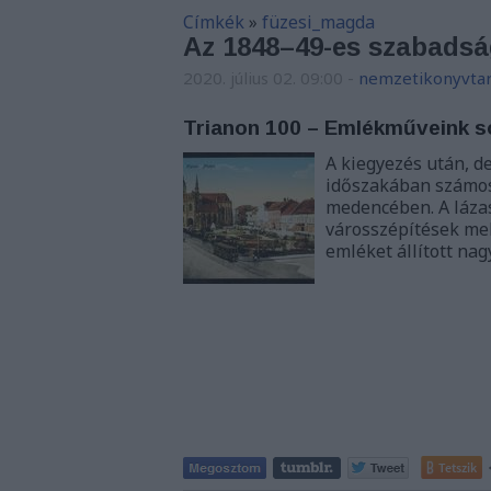
Címkék
»
füzesi_magda
Az 1848–49-es szabads
2020. július 02. 09:00
-
nemzetikonyvta
Trianon 100 – Emlékműveink s
A kiegyezés után, d
időszakában számos 
medencében. A lázas
városszépítések mel
emléket állított nag
Tetszik