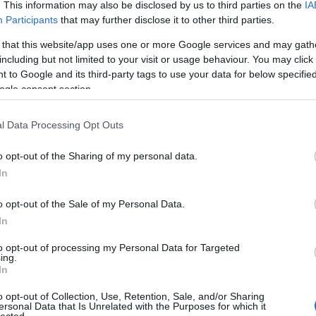
. This information may also be disclosed by us to third parties on the
IA
áp
ar
Participants
that may further disclose it to other third parties.
ar
ar
 that this website/app uses one or more Google services and may gath
(
2
including but not limited to your visit or usage behaviour. You may click 
(
1
 to Google and its third-party tags to use your data for below specifi
ba
ogle consent section.
bá
bá
ba
l Data Processing Opt Outs
bib
(
1
o opt-out of the Sharing of my personal data.
bo
br
In
(
1
bu
o opt-out of the Sale of my Personal Data.
te
In
cs
(
1
vi
to opt-out of processing my Personal Data for Targeted
ing.
da
In
da
de
o opt-out of Collection, Use, Retention, Sale, and/or Sharing
fr
ersonal Data that Is Unrelated with the Purposes for which it
di
lected.