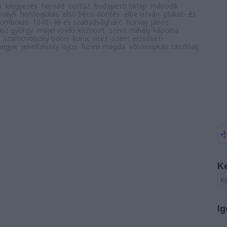
a
kiegyezés
hernád
sortűz
budapesti hírlap
második
rályfi
honfoglalás
első bécsi döntés
elbe istván
plakát- és
ombolás
1848–49-es szabadságharc
horvay jános
ász györgy
majel rovás központ
szent mihály-kápolna
szamovolszky ödön
kuruc vitéz
szent erzsébet-
megye
jekelfalussy lajos
füzesi magda
vörössipkás zászlóalj
K
Ig