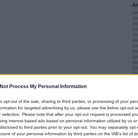
A
20
20
20
20
20
20
20
20
20
20
20
To
Not Process My Personal Information
C
12
to opt-out of the sale, sharing to third parties, or processing of your per
sz
sz
formation for targeted advertising by us, please use the below opt-out s
(
6
r selection. Please note that after your opt-out request is processed y
sz
eing interest-based ads based on personal information utilized by us or
en
disclosed to third parties prior to your opt-out. You may separately opt-
er
losure of your personal information by third parties on the IAB’s list of
sá