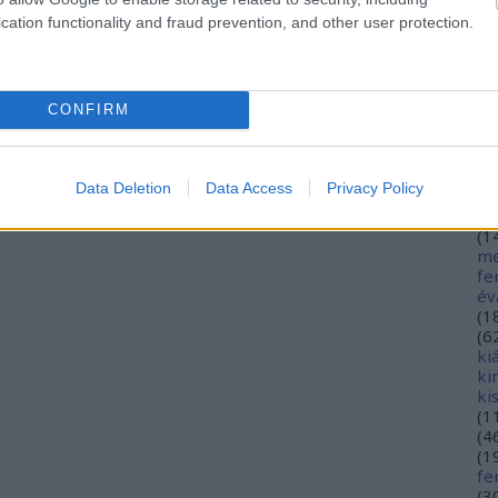
hé
cation functionality and fraud prevention, and other user protection.
hó
mi
(
1
(
2
CONFIRM
in
ja
(
3
jó
Data Deletion
Data Access
Privacy Policy
jó
gy
(
1
me
fe
év
(
1
(
6
ki
ki
ki
(
1
(
4
(
1
fe
(
3