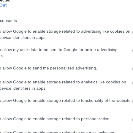
ké
Out
le
is
(
1
consents
eg
is
o allow Google to enable storage related to advertising like cookies on
ar
evice identifiers in apps.
vi
em
o allow my user data to be sent to Google for online advertising
jó
s.
er
eu
(
2
to allow Google to send me personalized advertising.
gy
fe
o allow Google to enable storage related to analytics like cookies on
fe
evice identifiers in apps.
(
2
(
5
ga
o allow Google to enable storage related to functionality of the website
go
pl
ha
o allow Google to enable storage related to personalization.
(
6
(
1
(
1
o allow Google to enable storage related to security, including