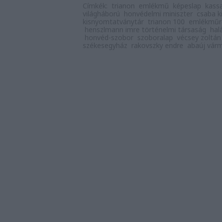
Címkék:
trianon
emlékmű
képeslap
kass
világháború
honvédelmi miniszter
csaba ki
kisnyomtatványtár
trianon 100
emlékműr
henszlmann imre történelmi társaság
hal
honvéd-szobor
szoboralap
vécsey zoltán
székesegyház
rakovszky endre
abaúj vár