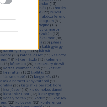
sziodosz
(
111
)
hevesi sándor
(
15
)
man bálint
(
19
)
honfoglalás
(
32
)
horthy
klós
(
12
)
hunyadi mátyás
(
22
)
húsvét
5
)
huszevesamek
(
20
)
ii. rákóczi ferenc
1
)
illyés boglárka
(
16
)
instagram
(
31
)
terjú
(
20
)
jacobus de voragine
(
10
)
nkovich miklós
(
10
)
jankovics marcell
3
)
jászai mari
(
17
)
jékely zoltán
(
12
)
kai-bicentenárium
(
10
)
jókai mór
(
98
)
zsa jános
(
14
)
józsef attila
(
30
)
juhász
ula
(
10
)
kalcsó gyula
(
16
)
káldi györgy
4
)
karinthy frigyes
(
15
)
kárpát-
dence
(
30
)
katona józsef
(
11
)
kazinczy
renc
(
16
)
kékesi lászló
(
12
)
kelemen
a
(
13
)
képeslap
(
20
)
keresztury dezső
8
)
kertes-kollmann jenő
(
15
)
kézirat
2
)
kézirattár
(
132
)
kiállítás
(
53
)
állításismertető
(
17
)
kiegyezés
(
38
)
ncsek a nemzet könyvtárából
(
11
)
sgrafika
(
36
)
kisgrafika barátok köre
1
)
kiss józsef
(
10
)
kis domokos dániel
6
)
klestenitz tibor
(
32
)
klösz györgy
9
)
kodály zoltán
(
22
)
kódex
(
15
)
kölcsey
renc
(
22
)
kolozsvár
(
32
)
konferencia
0
)
konferenciabeszámoló
(
74
)