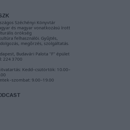
SZK
szágos Széchényi Könyvtár
gyar és magyar vonatkozású írott
lturális örökség
kultúra felhasználói. Gyűjtés,
ldolgozás, megőrzés, szolgáltatás.
dapest, Budavári Palota "F" épület
l: 224 3700
itvatartás: Kedd–csütörtök: 10.00–
.00
ntek–szombat: 9.00–19.00
ODCAST