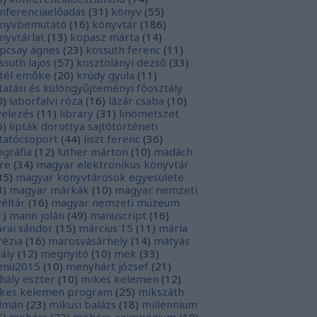
nferenciaelőadás
(
31
)
könyv
(
55
)
nyvbemutató
(
16
)
könyvtár
(
186
)
nyvtárlat
(
13
)
kopasz márta
(
14
)
pcsay ágnes
(
23
)
kossuth ferenc
(
11
)
ssuth lajos
(
57
)
kosztolányi dezső
(
33
)
tél emőke
(
20
)
krúdy gyula
(
11
)
tatási és különgyűjteményi főosztály
0
)
laborfalvi róza
(
16
)
lázár csaba
(
10
)
velezés
(
11
)
library
(
31
)
linómetszet
6
)
lipták dorottya sajtótörténeti
tatócsoport
(
44
)
liszt ferenc
(
36
)
tográfia
(
12
)
luther márton
(
10
)
madách
re
(
34
)
magyar elektronikus könyvtár
35
)
magyar könyvtárosok egyesülete
3
)
magyar márkák
(
10
)
magyar nemzeti
véltár
(
16
)
magyar nemzeti múzeum
1
)
mann jolán
(
49
)
manuscript
(
16
)
rai sándor
(
15
)
március 15
(
11
)
mária
rézia
(
16
)
marosvásárhely
(
14
)
mátyás
rály
(
12
)
megnyitó
(
10
)
mek
(
33
)
nü2015
(
10
)
menyhárt józsef
(
21
)
hály eszter
(
10
)
mikes kelemen
(
12
)
kes kelemen program
(
25
)
mikszáth
lmán
(
23
)
mikusi balázs
(
18
)
millennium