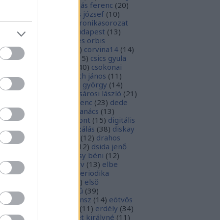
1
)
boka lászló
(
17
)
bordás ferenc
(
20
)
rsa gedeon
(
19
)
borsos józsef
(
10
)
ódy sándor
(
12
)
Budaikronikasorozat
0
)
budai krónika
(
25
)
budapest
(
13
)
day györgy
(
13
)
civitates orbis
rrarum
(
23
)
corvina
(
51
)
corvina14
(
14
)
evej
(
24
)
csiby mihály
(
15
)
csics gyula
4
)
csobán endre attila
(
40
)
csokonai
téz mihály
(
20
)
damjanich jános
(
11
)
ncs szabolcs
(
14
)
danku györgy
(
14
)
nte alighieri
(
11
)
deák-sárosi lászló
(
21
)
ák eszter
(
10
)
deák ferenc
(
23
)
dede
anciska
(
51
)
diaszpóra tanács
(
13
)
gitális bölcsészeti központ
(
15
)
digitális
parchívum
(
50
)
digitalizálás
(
38
)
diskay
nke
(
13
)
dohnányi ernő
(
12
)
drahos
tván
(
20
)
drótos lászló
(
12
)
dsida jenő
2
)
dualizmus
(
10
)
egressy béni
(
12
)
ressy gábor
(
16
)
ekönyv
(
13
)
elbe
tván
(
70
)
elektronikus periodika
chívum
(
19
)
előadás
(
23
)
első
lágháború
(
37
)
emlékmű
(
39
)
lékműrombolás
(
25
)
ensz
(
14
)
eötvös
zsef
(
16
)
eötvös loránd
(
11
)
erdély
(
34
)
kel ferenc
(
26
)
erzsébet királyné
(
11
)