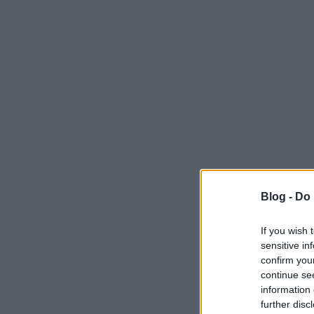
Blog -
Do 
If you wish 
sensitive in
confirm you
continue se
information 
further disc