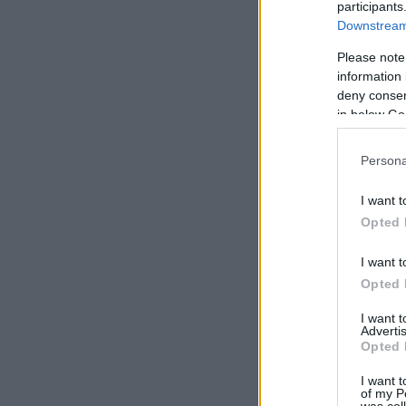
participants
Downstream 
Please note
information 
deny consent
in below Go
Persona
I want t
Opted 
I want t
Opted 
I want 
Advertis
Opted 
I want t
of my P
was col