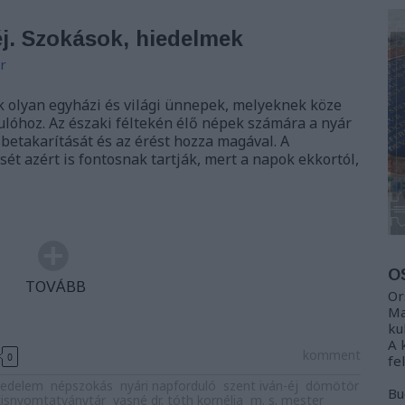
éj. Szokások, hiedelmek
r
k olyan egyházi és világi ünnepek, melyeknek köze
ulóhoz. Az északi féltekén élő népek számára a nyár
 betakarítását és az érést hozza magával. A
ét azért is fontosnak tartják, mert a napok ekkortól,
O
TOVÁBB
Or
Ma
ku
A 
komment
0
fe
iedelem
népszokás
nyári napforduló
szent iván-éj
dömötör
Bu
 kisnyomtatványtár
vasné dr. tóth kornélia
m. s. mester