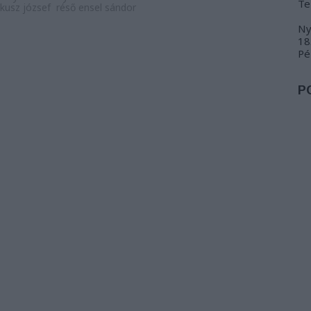
Te
jkusz józsef
réső ensel sándor
Ny
18
Pé
P