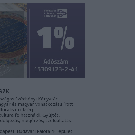
SZK
szágos Széchényi Könyvtár
gyar és magyar vonatkozású írott
lturális örökség
kultúra felhasználói. Gyűjtés,
ldolgozás, megőrzés, szolgáltatás.
dapest, Budavári Palota "F" épület