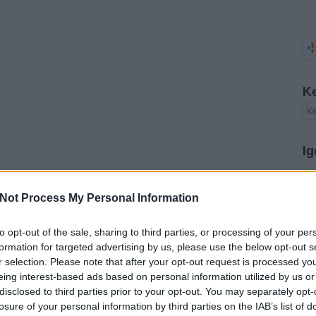
K
Ig
A
Not Process My Personal Information
20
20
20
to opt-out of the sale, sharing to third parties, or processing of your per
20
formation for targeted advertising by us, please use the below opt-out s
20
r selection. Please note that after your opt-out request is processed y
20
eing interest-based ads based on personal information utilized by us or
20
disclosed to third parties prior to your opt-out. You may separately opt-
20
20
losure of your personal information by third parties on the IAB’s list of