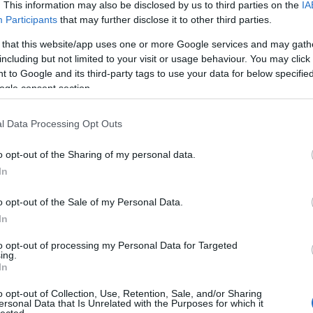
20
. This information may also be disclosed by us to third parties on the
IA
20
Participants
that may further disclose it to other third parties.
To
 that this website/app uses one or more Google services and may gath
including but not limited to your visit or usage behaviour. You may click 
C
 to Google and its third-party tags to use your data for below specifi
12
ogle consent section.
sz
sz
(
6
l Data Processing Opt Outs
sz
en
o opt-out of the Sharing of my personal data.
er
sá
In
áp
ar
o opt-out of the Sale of my Personal Data.
ar
ar
In
(
2
(
1
to opt-out of processing my Personal Data for Targeted
ing.
ba
In
bá
bá
o opt-out of Collection, Use, Retention, Sale, and/or Sharing
ba
ersonal Data that Is Unrelated with the Purposes for which it
bib
lected.