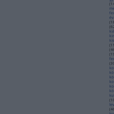
(
1
me
fe
év
(
1
(
6
ki
ki
ki
(
1
(
4
(
1
fe
(
3
ko
kö
kö
ko
ko
kö
ku
(
1
le
(
4
ku