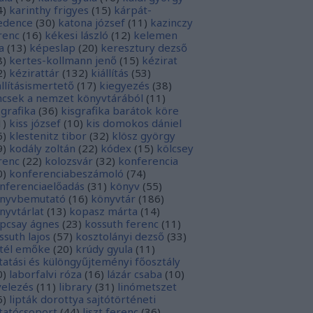
4
)
karinthy frigyes
(
15
)
kárpát-
dence
(
30
)
katona józsef
(
11
)
kazinczy
renc
(
16
)
kékesi lászló
(
12
)
kelemen
a
(
13
)
képeslap
(
20
)
keresztury dezső
8
)
kertes-kollmann jenő
(
15
)
kézirat
2
)
kézirattár
(
132
)
kiállítás
(
53
)
állításismertető
(
17
)
kiegyezés
(
38
)
ncsek a nemzet könyvtárából
(
11
)
sgrafika
(
36
)
kisgrafika barátok köre
1
)
kiss józsef
(
10
)
kis domokos dániel
6
)
klestenitz tibor
(
32
)
klösz györgy
9
)
kodály zoltán
(
22
)
kódex
(
15
)
kölcsey
renc
(
22
)
kolozsvár
(
32
)
konferencia
0
)
konferenciabeszámoló
(
74
)
nferenciaelőadás
(
31
)
könyv
(
55
)
nyvbemutató
(
16
)
könyvtár
(
186
)
nyvtárlat
(
13
)
kopasz márta
(
14
)
pcsay ágnes
(
23
)
kossuth ferenc
(
11
)
ssuth lajos
(
57
)
kosztolányi dezső
(
33
)
tél emőke
(
20
)
krúdy gyula
(
11
)
tatási és különgyűjteményi főosztály
0
)
laborfalvi róza
(
16
)
lázár csaba
(
10
)
velezés
(
11
)
library
(
31
)
linómetszet
6
)
lipták dorottya sajtótörténeti
tatócsoport
(
44
)
liszt ferenc
(
36
)