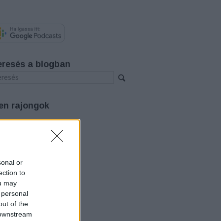
eresés a blogban
en rajongok
rchívum
26 augusztus
(
3
)
26 július
(
12
)
26 június
(
12
)
sonal or
26 május
(
14
)
ection to
26 április
(
11
)
ou may
26 március
(
15
)
 personal
26 február
(
14
)
out of the
26 január
(
12
)
25 december
(
12
)
 downstream