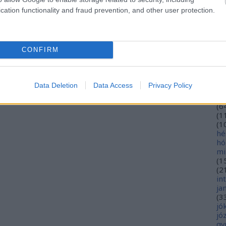
eu
cation functionality and fraud prevention, and other user protection.
(
2
gy
fe
fe
CONFIRM
(
2
(
5
ga
go
Data Deletion
Data Access
Privacy Policy
pl
ha
(
6
(
1
(
1
hé
hó
mi
(
1
(
2
in
ja
(
3
jó
jó
gy