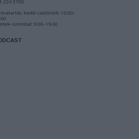
l: 224 3700
itvatartás: Kedd–csütörtök: 10.00–
.00
ntek–szombat: 9.00–19.00
ODCAST