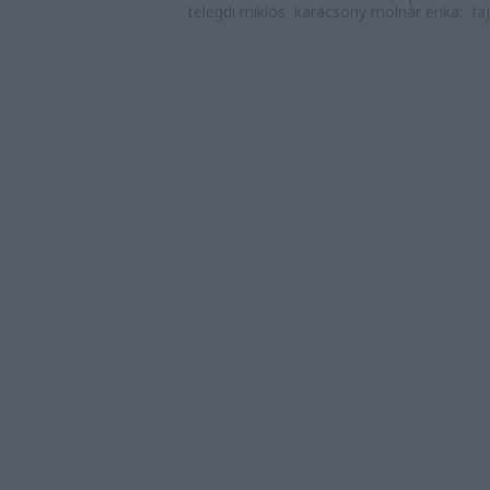
telegdi miklós
karácsony molnár erika:
fa