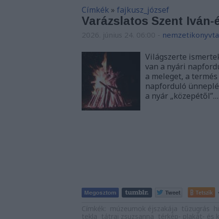
Címkék
»
fajkusz_józsef
Varázslatos Szent Iván-
2026. június 24. 06:00
-
nemzetikonyvta
Világszerte ismerte
van a nyári napford
a meleget, a termés
napforduló ünneplés
a nyár „közepétől”…
Tetszik
Címkék:
múzeumok éjszakája
tűzugrás
h
tekla
tátrai zsuzsanna
térkép- plakát- és