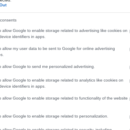
(
1
Out
bo
br
(
1
consents
bu
te
o allow Google to enable storage related to advertising like cookies on
cs
evice identifiers in apps.
(
1
vi
o allow my user data to be sent to Google for online advertising
da
s.
da
de
fr
to allow Google to send me personalized advertising.
di
ké
o allow Google to enable storage related to analytics like cookies on
le
is
evice identifiers in apps.
(
1
eg
o allow Google to enable storage related to functionality of the website
is
ar
vi
o allow Google to enable storage related to personalization.
em
jó
er
o allow Google to enable storage related to security, including