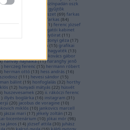
rópai unió
(
28
)
európa színpadán oszk
9
)
ex libris
(
87
)
ex libris gyűjtők
űjtemények
(
74
)
fametszet
(
69
)
farkas
renc
(
12
)
farkas gábor farkas
(
84
)
dák sári
(
11
)
fénykép
(
11
)
ferenc józsef
0
)
fery antal
(
56
)
főigazgatói kabinet
8
)
földesi ferenc
(
19
)
folyóirat
(
11
)
lambos ferenc
(
13
)
gárdonyi géza
(
17
)
ndos gábor
(
11
)
grafika
(
15
)
grafikai
akát
(
13
)
gyulai pál
(
16
)
hagyaték
(
13
)
lász gábor
(
10
)
hamvai-kovács gábor
4
)
hanvay hajnalka
(
11
)
haranghy jenő
1
)
herczeg ferenc
(
15
)
hermann róbert
0
)
herman ottó
(
13
)
hess andrás
(
16
)
sziodosz
(
111
)
hevesi sándor
(
15
)
man bálint
(
19
)
honfoglalás
(
32
)
horthy
klós
(
12
)
hunyadi mátyás
(
22
)
húsvét
5
)
huszevesamek
(
20
)
ii. rákóczi ferenc
1
)
illyés boglárka
(
16
)
instagram
(
31
)
terjú
(
20
)
jacobus de voragine
(
10
)
nkovich miklós
(
10
)
jankovics marcell
3
)
jászai mari
(
17
)
jékely zoltán
(
12
)
kai-bicentenárium
(
10
)
jókai mór
(
98
)
zsa jános
(
14
)
józsef attila
(
30
)
juhász
ula
(
10
)
kalcsó gyula
(
16
)
káldi györgy