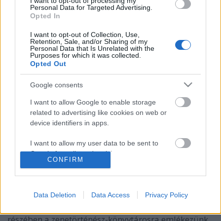
I want to opt-out of processing my
Personal Data for Targeted Advertising.
Opted In
I want to opt-out of Collection, Use,
Retention, Sale, and/or Sharing of my
Personal Data that Is Unrelated with the
Purposes for which it was collected.
Opted Out
Google consents
Elmélyült zenész – kitűnő
I want to allow Google to enable storage
könyvtáros. 2. rész
related to advertising like cookies on web or
device identifiers in apps.
Hatvanöt esztendővel ezelőtt hunyt el Vécsey
Jenő zeneszerző
I want to allow my user data to be sent to
nemzetikonyvtar
•
2021. szeptember 22.
Google for online advertising purposes.
CONFIRM
I want to allow Google to send me
Vécsey Jenő a nemzeti könyvtár Zeneműtárának
personalized advertising.
vezetését 1945-től haláláig látta el.
Data Deletion
Data Access
Privacy Policy
Blogbejegyzésünk első részében kevéssé ismert
I want to allow Google to enable storage
zeneszerzői portréját rajzoltuk meg, második
related to analytics like cookies on web or
részében a zenetörténész-könyvtárosra emlékezünk.