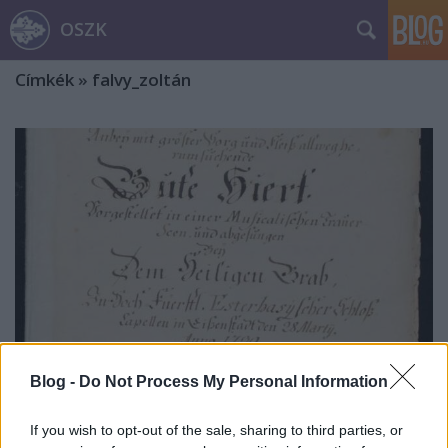
OSZK
Címkék
»
falvy_zoltán
Blog -
Do Not Process My Personal Information
Régi és új kincsek a 100 éves
If you wish to opt-out of the sale, sharing to third parties, or