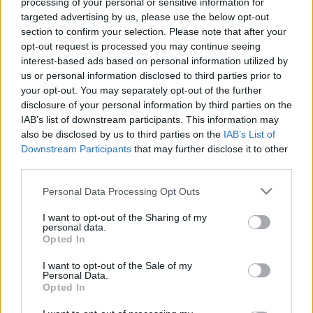
processing of your personal or sensitive information for
Zeneműtárból. Második rész
targeted advertising by us, please use the below opt-out
section to confirm your selection. Please note that after your
Kiállítás a Zeneműtár felállításának
opt-out request is processed you may continue seeing
centenáriumán
interest-based ads based on personal information utilized by
nemzetikonyvtar
•
2024. május 03.
us or personal information disclosed to third parties prior to
your opt-out. You may separately opt-out of the further
Száz évvel ezelőtt, május 1-jén alakult meg a Magyar
disclosure of your personal information by third parties on the
IAB’s list of downstream participants. This information may
Nemzeti Múzeum könyvtárának Zenei Osztálya, a
also be disclosed by us to third parties on the
IAB’s List of
későbbi Zeneműtár. A centenáriumot köszöntő
Downstream Participants
that may further disclose it to other
alkalmi kiállítás, melyet az AIBM Magyar Nemzeti
third parties.
Csoport és az OSZK április 17-én tartott szakmai
napja keretében mutatott be e sorok írója, az 1802-
Please note that this website/app uses one or more Google
Personal Data Processing Opt Outs
es…
services and may gather and store information including but
not limited to your visit or usage behaviour. You may click to
I want to opt-out of the Sharing of my
personal data.
grant or deny consent to Google and its third-party tags to
Opted In
use your data for below specified purposes in below Google
consent section.
I want to opt-out of the Sale of my
Personal Data.
Opted In