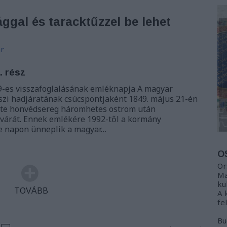
gal és taracktűzzel be lehet
r
. rész
9-es visszafoglalásának emléknapja A magyar
szi hadjáratának csúcspontjaként 1849. május 21-én
ette honvédsereg háromhetes ostrom után
 várát. Ennek emlékére 1992-től a kormány
 e napon ünneplik a magyar…
O
Or
Ma
ku
TOVÁBB
A 
fe
Bu