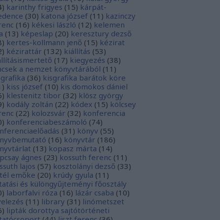
4
)
karinthy frigyes
(
15
)
kárpát-
dence
(
30
)
katona józsef
(
11
)
kazinczy
renc
(
16
)
kékesi lászló
(
12
)
kelemen
a
(
13
)
képeslap
(
20
)
keresztury dezső
8
)
kertes-kollmann jenő
(
15
)
kézirat
2
)
kézirattár
(
132
)
kiállítás
(
53
)
állításismertető
(
17
)
kiegyezés
(
38
)
ncsek a nemzet könyvtárából
(
11
)
sgrafika
(
36
)
kisgrafika barátok köre
1
)
kiss józsef
(
10
)
kis domokos dániel
6
)
klestenitz tibor
(
32
)
klösz györgy
9
)
kodály zoltán
(
22
)
kódex
(
15
)
kölcsey
renc
(
22
)
kolozsvár
(
32
)
konferencia
0
)
konferenciabeszámoló
(
74
)
nferenciaelőadás
(
31
)
könyv
(
55
)
nyvbemutató
(
16
)
könyvtár
(
186
)
nyvtárlat
(
13
)
kopasz márta
(
14
)
pcsay ágnes
(
23
)
kossuth ferenc
(
11
)
ssuth lajos
(
57
)
kosztolányi dezső
(
33
)
tél emőke
(
20
)
krúdy gyula
(
11
)
tatási és különgyűjteményi főosztály
0
)
laborfalvi róza
(
16
)
lázár csaba
(
10
)
velezés
(
11
)
library
(
31
)
linómetszet
6
)
lipták dorottya sajtótörténeti
tatócsoport
(
44
)
liszt ferenc
(
36
)