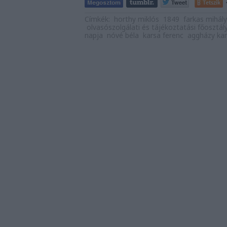
Tetszik
Címkék:
horthy miklós
1849
farkas mihály
olvasószolgálati és tájékoztatási főosztál
napja
nóvé béla
karsa ferenc
aggházy kam