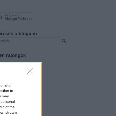
eresés a blogban
en rajongok
rchívum
26 augusztus
(
3
)
26 július
(
12
)
26 június
(
12
)
sonal or
26 május
(
14
)
ection to
26 április
(
11
)
ou may
26 március
(
15
)
 personal
26 február
(
14
)
out of the
26 január
(
12
)
25 december
(
12
)
 downstream