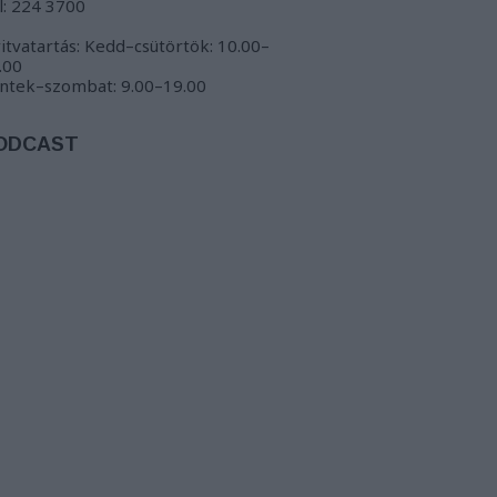
l: 224 3700
itvatartás: Kedd–csütörtök: 10.00–
.00
ntek–szombat: 9.00–19.00
ODCAST