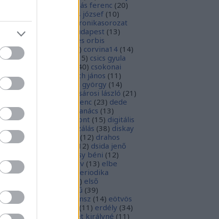
1
)
boka lászló
(
17
)
bordás ferenc
(
20
)
rsa gedeon
(
19
)
borsos józsef
(
10
)
ódy sándor
(
12
)
Budaikronikasorozat
0
)
budai krónika
(
25
)
budapest
(
13
)
day györgy
(
13
)
civitates orbis
rrarum
(
23
)
corvina
(
51
)
corvina14
(
14
)
evej
(
24
)
csiby mihály
(
15
)
csics gyula
4
)
csobán endre attila
(
40
)
csokonai
téz mihály
(
20
)
damjanich jános
(
11
)
ncs szabolcs
(
14
)
danku györgy
(
14
)
nte alighieri
(
11
)
deák-sárosi lászló
(
21
)
ák eszter
(
10
)
deák ferenc
(
23
)
dede
anciska
(
51
)
diaszpóra tanács
(
13
)
gitális bölcsészeti központ
(
15
)
digitális
parchívum
(
50
)
digitalizálás
(
38
)
diskay
nke
(
13
)
dohnányi ernő
(
12
)
drahos
tván
(
20
)
drótos lászló
(
12
)
dsida jenő
2
)
dualizmus
(
10
)
egressy béni
(
12
)
ressy gábor
(
16
)
ekönyv
(
13
)
elbe
tván
(
70
)
elektronikus periodika
chívum
(
19
)
előadás
(
23
)
első
lágháború
(
37
)
emlékmű
(
39
)
lékműrombolás
(
25
)
ensz
(
14
)
eötvös
zsef
(
16
)
eötvös loránd
(
11
)
erdély
(
34
)
kel ferenc
(
26
)
erzsébet királyné
(
11
)