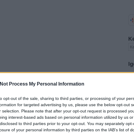
K
Ig
A
Not Process My Personal Information
20
20
20
to opt-out of the sale, sharing to third parties, or processing of your per
20
formation for targeted advertising by us, please use the below opt-out s
20
r selection. Please note that after your opt-out request is processed y
20
eing interest-based ads based on personal information utilized by us or
20
disclosed to third parties prior to your opt-out. You may separately opt-
20
20
losure of your personal information by third parties on the IAB’s list of