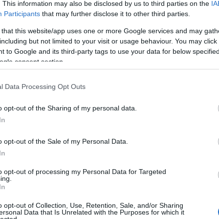
20
. This information may also be disclosed by us to third parties on the
IA
20
Participants
that may further disclose it to other third parties.
To
 that this website/app uses one or more Google services and may gath
including but not limited to your visit or usage behaviour. You may click 
C
 to Google and its third-party tags to use your data for below specifi
12
ogle consent section.
sz
sz
(
6
l Data Processing Opt Outs
sz
en
o opt-out of the Sharing of my personal data.
er
sá
In
áp
ar
o opt-out of the Sale of my Personal Data.
ar
ar
In
(
2
(
1
to opt-out of processing my Personal Data for Targeted
ing.
ba
In
bá
bá
o opt-out of Collection, Use, Retention, Sale, and/or Sharing
ba
ersonal Data that Is Unrelated with the Purposes for which it
bib
lected.