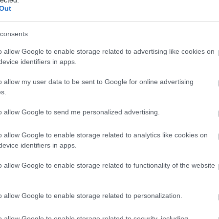
(
1
Out
bo
br
(
1
consents
bu
te
o allow Google to enable storage related to advertising like cookies on
cs
evice identifiers in apps.
(
1
vi
o allow my user data to be sent to Google for online advertising
da
s.
da
de
fr
to allow Google to send me personalized advertising.
di
ké
o allow Google to enable storage related to analytics like cookies on
le
is
evice identifiers in apps.
(
1
eg
o allow Google to enable storage related to functionality of the website
is
ar
vi
o allow Google to enable storage related to personalization.
em
jó
er
o allow Google to enable storage related to security, including