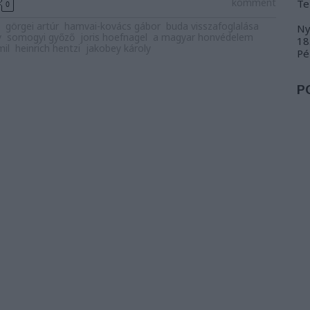
komment
Te
0
görgei artúr
hamvai-kovács gábor
buda visszafoglalása
Ny
y
somogyi győző
joris hoefnagel
a magyar honvédelem
18
il
heinrich hentzi
jakobey károly
Pé
P