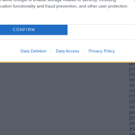
eu
cation functionality and fraud prevention, and other user protection.
(
2
gy
fe
fe
CONFIRM
(
2
(
5
ga
go
Data Deletion
Data Access
Privacy Policy
pl
ha
(
6
(
1
(
1
hé
hó
mi
(
1
(
2
in
ja
(
3
jó
jó
gy