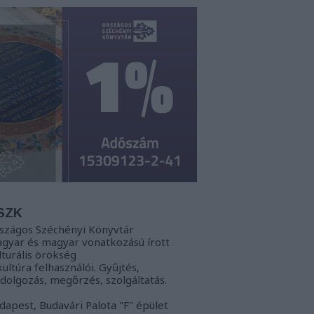
SZK
szágos Széchényi Könyvtár
gyar és magyar vonatkozású írott
lturális örökség
kultúra felhasználói. Gyűjtés,
ldolgozás, megőrzés, szolgáltatás.
dapest, Budavári Palota "F" épület