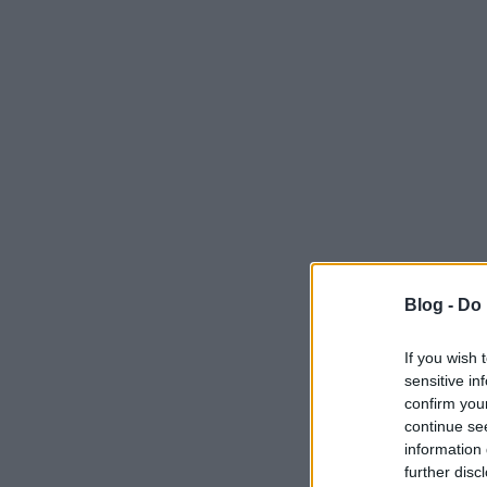
Blog -
Do 
If you wish 
sensitive in
confirm you
continue se
information 
further disc