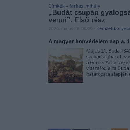
Címkék
»
farkas_mihály
„Budát csupán gyalogság
venni”. Első rész
2026. május 19. 06:00
-
nemzetikonyvta
A magyar honvédelem napja. 1
Május 21. Buda 184
szabadságharc tava
a Görgei Artúr vez
visszafoglalta Buda
határozata alapján