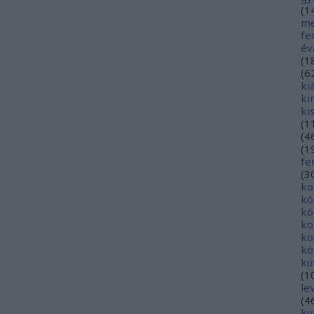
(
1
me
fe
év
(
1
(
6
ki
ki
ki
(
1
(
4
(
1
fe
(
3
ko
kö
kö
ko
ko
kö
ku
(
1
le
(
4
ku