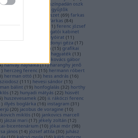
rópai unió
(
28
)
európa színpadán oszk
9
)
ex libris
(
87
)
ex libris gyűjtők
űjtemények
(
74
)
fametszet
(
69
)
farkas
renc
(
12
)
farkas gábor farkas
(
84
)
dák sári
(
11
)
fénykép
(
11
)
ferenc józsef
0
)
fery antal
(
56
)
főigazgatói kabinet
8
)
földesi ferenc
(
19
)
folyóirat
(
11
)
lambos ferenc
(
13
)
gárdonyi géza
(
17
)
ndos gábor
(
11
)
grafika
(
15
)
grafikai
akát
(
13
)
gyulai pál
(
16
)
hagyaték
(
13
)
lász gábor
(
10
)
hamvai-kovács gábor
4
)
hanvay hajnalka
(
11
)
haranghy jenő
1
)
herczeg ferenc
(
15
)
hermann róbert
0
)
herman ottó
(
13
)
hess andrás
(
16
)
sziodosz
(
111
)
hevesi sándor
(
15
)
man bálint
(
19
)
honfoglalás
(
32
)
horthy
klós
(
12
)
hunyadi mátyás
(
22
)
húsvét
5
)
huszevesamek
(
20
)
ii. rákóczi ferenc
1
)
illyés boglárka
(
16
)
instagram
(
31
)
terjú
(
20
)
jacobus de voragine
(
10
)
nkovich miklós
(
10
)
jankovics marcell
3
)
jászai mari
(
17
)
jékely zoltán
(
12
)
kai-bicentenárium
(
10
)
jókai mór
(
98
)
zsa jános
(
14
)
józsef attila
(
30
)
juhász
ula
(
10
)
kalcsó gyula
(
16
)
káldi györgy