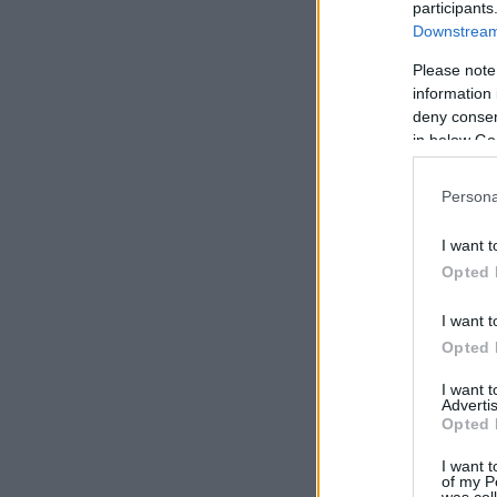
participants
Downstream 
Please note
information 
deny consent
in below Go
Persona
I want t
Opted 
I want t
Opted 
I want 
Advertis
Opted 
I want t
of my P
was col