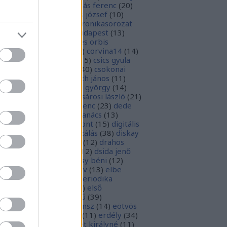
1
)
boka lászló
(
17
)
bordás ferenc
(
20
)
rsa gedeon
(
19
)
borsos józsef
(
10
)
ódy sándor
(
12
)
Budaikronikasorozat
0
)
budai krónika
(
25
)
budapest
(
13
)
day györgy
(
13
)
civitates orbis
rrarum
(
23
)
corvina
(
51
)
corvina14
(
14
)
evej
(
24
)
csiby mihály
(
15
)
csics gyula
4
)
csobán endre attila
(
40
)
csokonai
téz mihály
(
20
)
damjanich jános
(
11
)
ncs szabolcs
(
14
)
danku györgy
(
14
)
nte alighieri
(
11
)
deák-sárosi lászló
(
21
)
ák eszter
(
10
)
deák ferenc
(
23
)
dede
anciska
(
51
)
diaszpóra tanács
(
13
)
gitális bölcsészeti központ
(
15
)
digitális
parchívum
(
50
)
digitalizálás
(
38
)
diskay
nke
(
13
)
dohnányi ernő
(
12
)
drahos
tván
(
20
)
drótos lászló
(
12
)
dsida jenő
2
)
dualizmus
(
10
)
egressy béni
(
12
)
ressy gábor
(
16
)
ekönyv
(
13
)
elbe
tván
(
70
)
elektronikus periodika
chívum
(
19
)
előadás
(
23
)
első
lágháború
(
37
)
emlékmű
(
39
)
lékműrombolás
(
25
)
ensz
(
14
)
eötvös
zsef
(
16
)
eötvös loránd
(
11
)
erdély
(
34
)
kel ferenc
(
26
)
erzsébet királyné
(
11
)