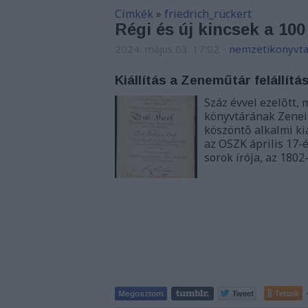
Címkék
»
friedrich_rückert
Régi és új kincsek a 10
2024. május 03. 17:02
-
nemzetikonyvta
Kiállítás a Zeneműtár felállít
Száz évvel ezelőtt
könyvtárának Zenei
köszöntő alkalmi ki
az OSZK április 17-
sorok írója, az 1802
Tetszik