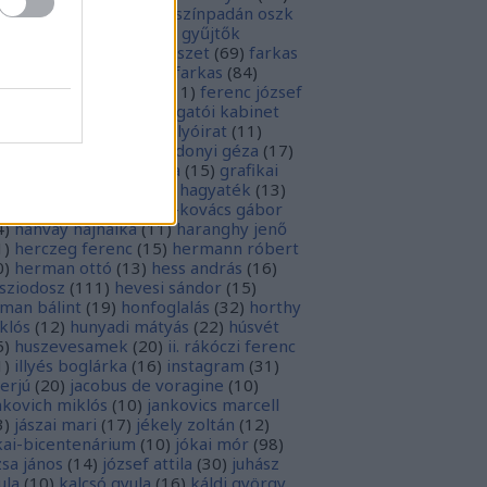
rópai unió
(
28
)
európa színpadán oszk
9
)
ex libris
(
87
)
ex libris gyűjtők
űjtemények
(
74
)
fametszet
(
69
)
farkas
renc
(
12
)
farkas gábor farkas
(
84
)
dák sári
(
11
)
fénykép
(
11
)
ferenc józsef
0
)
fery antal
(
56
)
főigazgatói kabinet
8
)
földesi ferenc
(
19
)
folyóirat
(
11
)
lambos ferenc
(
13
)
gárdonyi géza
(
17
)
ndos gábor
(
11
)
grafika
(
15
)
grafikai
akát
(
13
)
gyulai pál
(
16
)
hagyaték
(
13
)
lász gábor
(
10
)
hamvai-kovács gábor
4
)
hanvay hajnalka
(
11
)
haranghy jenő
1
)
herczeg ferenc
(
15
)
hermann róbert
0
)
herman ottó
(
13
)
hess andrás
(
16
)
sziodosz
(
111
)
hevesi sándor
(
15
)
man bálint
(
19
)
honfoglalás
(
32
)
horthy
klós
(
12
)
hunyadi mátyás
(
22
)
húsvét
5
)
huszevesamek
(
20
)
ii. rákóczi ferenc
1
)
illyés boglárka
(
16
)
instagram
(
31
)
terjú
(
20
)
jacobus de voragine
(
10
)
nkovich miklós
(
10
)
jankovics marcell
3
)
jászai mari
(
17
)
jékely zoltán
(
12
)
kai-bicentenárium
(
10
)
jókai mór
(
98
)
zsa jános
(
14
)
józsef attila
(
30
)
juhász
ula
(
10
)
kalcsó gyula
(
16
)
káldi györgy