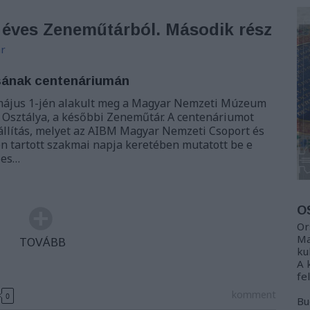
0 éves Zeneműtárból. Második rész
r
ásának centenáriumán
, május 1-jén alakult meg a Magyar Nemzeti Múzeum
 Osztálya, a későbbi Zeneműtár. A centenáriumot
állítás, melyet az AIBM Magyar Nemzeti Csoport és
én tartott szakmai napja keretében mutatott be e
-es…
O
Or
Ma
TOVÁBB
ku
A 
fe
komment
0
Bu