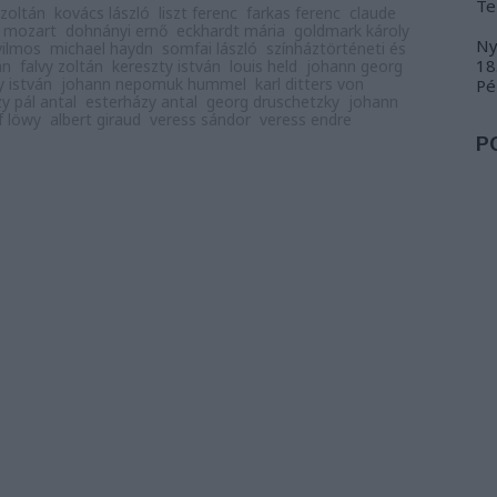
Te
 zoltán
kovács lászló
liszt ferenc
farkas ferenc
claude
 mozart
dohnányi ernő
eckhardt mária
goldmark károly
Ny
vilmos
michael haydn
somfai lászló
színháztörténeti és
18
án
falvy zoltán
kereszty istván
louis held
johann georg
y istván
johann nepomuk hummel
karl ditters von
Pé
y pál antal
esterházy antal
georg druschetzky
johann
f löwy
albert giraud
veress sándor
veress endre
P