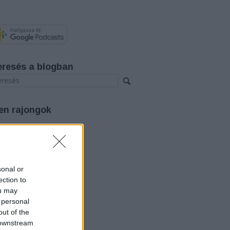
eresés a blogban
en rajongok
rchívum
26 augusztus
(
3
)
26 július
(
12
)
26 június
(
12
)
sonal or
26 május
(
14
)
ection to
26 április
(
11
)
ou may
26 március
(
15
)
 personal
26 február
(
14
)
out of the
26 január
(
12
)
25 december
(
12
)
 downstream