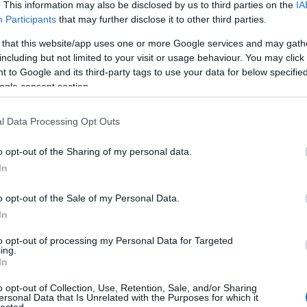
20
. This information may also be disclosed by us to third parties on the
IA
20
Participants
that may further disclose it to other third parties.
To
 that this website/app uses one or more Google services and may gath
including but not limited to your visit or usage behaviour. You may click 
C
 to Google and its third-party tags to use your data for below specifi
12
ogle consent section.
sz
sz
(
6
l Data Processing Opt Outs
sz
en
o opt-out of the Sharing of my personal data.
er
sá
In
áp
ar
o opt-out of the Sale of my Personal Data.
ar
ar
In
(
2
(
1
to opt-out of processing my Personal Data for Targeted
ing.
ba
In
bá
bá
o opt-out of Collection, Use, Retention, Sale, and/or Sharing
ba
ersonal Data that Is Unrelated with the Purposes for which it
bib
lected.