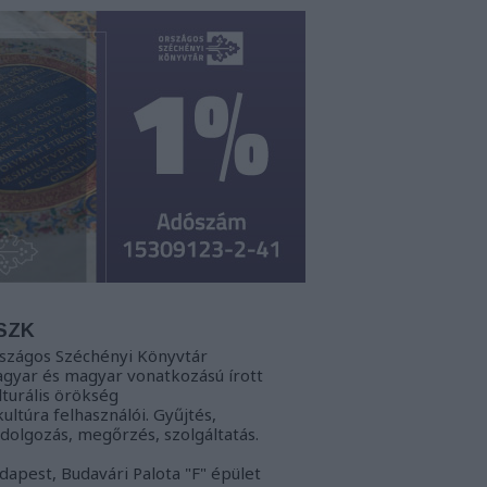
SZK
szágos Széchényi Könyvtár
gyar és magyar vonatkozású írott
lturális örökség
kultúra felhasználói. Gyűjtés,
ldolgozás, megőrzés, szolgáltatás.
dapest, Budavári Palota "F" épület