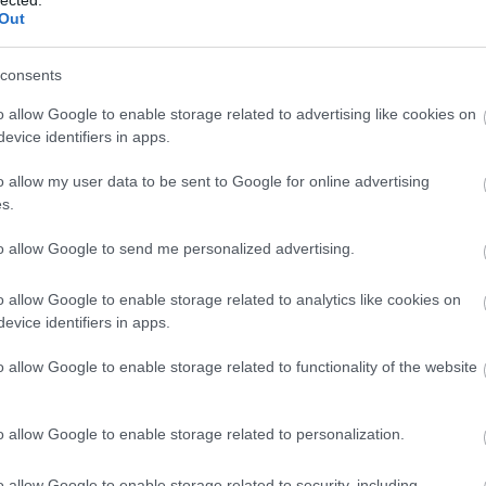
(
1
Out
bo
br
(
1
consents
bu
te
o allow Google to enable storage related to advertising like cookies on
cs
evice identifiers in apps.
(
1
vi
o allow my user data to be sent to Google for online advertising
da
s.
da
de
fr
to allow Google to send me personalized advertising.
di
ké
o allow Google to enable storage related to analytics like cookies on
le
is
evice identifiers in apps.
(
1
eg
o allow Google to enable storage related to functionality of the website
is
ar
vi
o allow Google to enable storage related to personalization.
em
jó
er
o allow Google to enable storage related to security, including