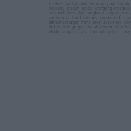
Címkék:
bartók béla
esterházy pál
kodály
debussy
joseph haydn
wolfgang amadeus
mikusi balázs
illyés boglárka
zágon géza 
zeneműtár
bartha dénes
kecskeméti istv
albrechtsberger
franz xaver süssmayr
voll
dittersdorf
gregor joseph werner
esterház
elssler
august cranz
friedrich rückert
jose