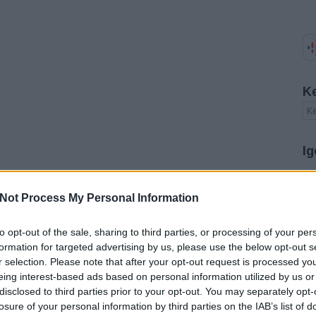
K
Ig
A
Not Process My Personal Information
20
20
20
to opt-out of the sale, sharing to third parties, or processing of your per
20
formation for targeted advertising by us, please use the below opt-out s
20
r selection. Please note that after your opt-out request is processed y
20
eing interest-based ads based on personal information utilized by us or
20
disclosed to third parties prior to your opt-out. You may separately opt-
20
20
losure of your personal information by third parties on the IAB’s list of