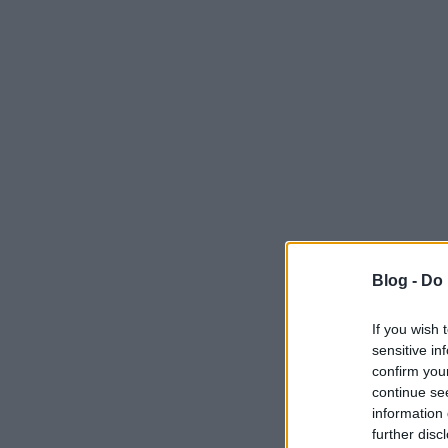
Blog -
Do 
If you wish 
sensitive in
confirm you
continue se
information 
further disc