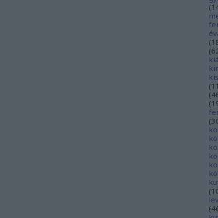
(
1
me
fe
év
(
1
(
6
ki
ki
ki
(
1
(
4
(
1
fe
(
3
ko
kö
kö
ko
ko
kö
ku
(
1
le
(
4
ku