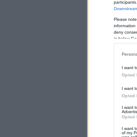
participants
Downstream 
Please note
information 
deny consent
in below Go
Persona
I want t
Opted 
I want t
Opted 
I want 
Advertis
Opted 
I want t
of my P
was col