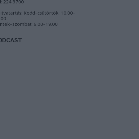
l: 224 3700
itvatartás: Kedd–csütörtök: 10.00–
.00
ntek–szombat: 9.00–19.00
ODCAST