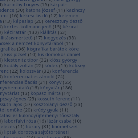
4
)
karinthy frigyes
(
15
)
kárpát-
dence
(
30
)
katona józsef
(
11
)
kazinczy
renc
(
16
)
kékesi lászló
(
12
)
kelemen
a
(
13
)
képeslap
(
20
)
keresztury dezső
8
)
kertes-kollmann jenő
(
15
)
kézirat
2
)
kézirattár
(
132
)
kiállítás
(
53
)
állításismertető
(
17
)
kiegyezés
(
38
)
ncsek a nemzet könyvtárából
(
11
)
sgrafika
(
36
)
kisgrafika barátok köre
1
)
kiss józsef
(
10
)
kis domokos dániel
6
)
klestenitz tibor
(
32
)
klösz györgy
9
)
kodály zoltán
(
22
)
kódex
(
15
)
kölcsey
renc
(
22
)
kolozsvár
(
32
)
konferencia
0
)
konferenciabeszámoló
(
74
)
nferenciaelőadás
(
31
)
könyv
(
55
)
nyvbemutató
(
16
)
könyvtár
(
186
)
nyvtárlat
(
13
)
kopasz márta
(
14
)
pcsay ágnes
(
23
)
kossuth ferenc
(
11
)
ssuth lajos
(
57
)
kosztolányi dezső
(
33
)
tél emőke
(
20
)
krúdy gyula
(
11
)
tatási és különgyűjteményi főosztály
0
)
laborfalvi róza
(
16
)
lázár csaba
(
10
)
velezés
(
11
)
library
(
31
)
linómetszet
6
)
lipták dorottya sajtótörténeti
tatócsoport
(
44
)
liszt ferenc
(
36
)