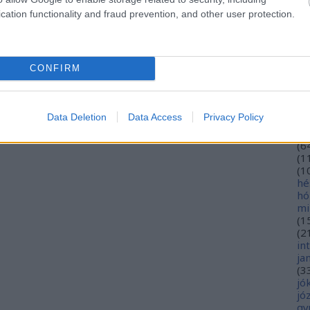
eu
cation functionality and fraud prevention, and other user protection.
(
2
gy
fe
fe
CONFIRM
(
2
(
5
ga
go
Data Deletion
Data Access
Privacy Policy
pl
ha
(
6
(
1
(
1
hé
hó
mi
(
1
(
2
in
ja
(
3
jó
jó
gy